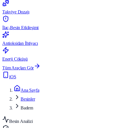
Takviye Dozajı
İlaç-Besin Etkileşimi
Antioksidan İhtiyacı
Enerji Çöküşü
Tüm Araçları Gör
iOS
Ana Sayfa
Besinler
Badem
Besin Analizi