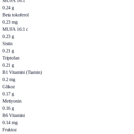
MUFA 16:1
0.24
g
Beta tokoferol
0.23
mg
MUFA 16:1 c
0.23
g
Sistin
0.21
g
Triptofan
0.21
g
B1 Vitamini (Tiamin)
0.2
mg
Glikoz
0.17
g
Metiyonin
0.16
g
B6 Vitamini
0.14
mg
Fruktoz