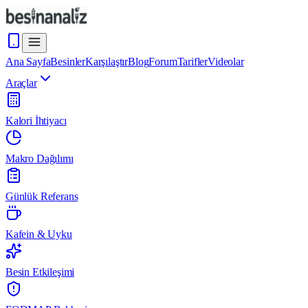
Ana Sayfa
Besinler
Karşılaştır
Blog
Forum
Tarifler
Videolar
Araçlar
Kalori İhtiyacı
Makro Dağılımı
Günlük Referans
Kafein & Uyku
Besin Etkileşimi