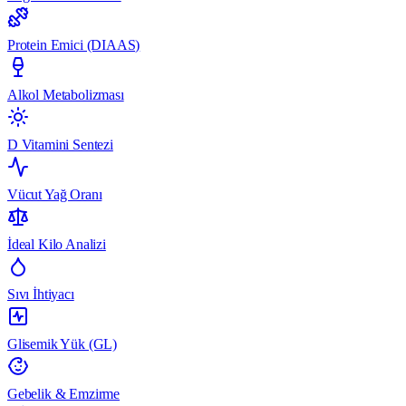
Protein Emici (DIAAS)
Alkol Metabolizması
D Vitamini Sentezi
Vücut Yağ Oranı
İdeal Kilo Analizi
Sıvı İhtiyacı
Glisemik Yük (GL)
Gebelik & Emzirme