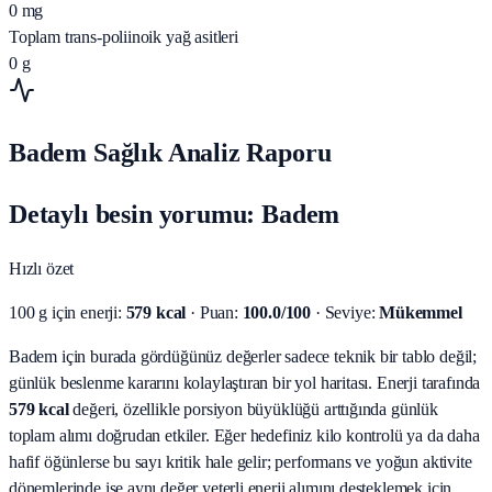
0
mg
Toplam trans-poliinoik yağ asitleri
0
g
Badem Sağlık Analiz Raporu
Detaylı besin yorumu: Badem
Hızlı özet
100 g için enerji:
579 kcal
· Puan:
100.0/100
· Seviye:
Mükemmel
Badem için burada gördüğünüz değerler sadece teknik bir tablo değil;
günlük beslenme kararını kolaylaştıran bir yol haritası.
Enerji tarafında
579 kcal
değeri, özellikle porsiyon büyüklüğü arttığında günlük
toplam alımı doğrudan etkiler. Eğer hedefiniz kilo kontrolü ya da daha
hafif öğünlerse bu sayı kritik hale gelir; performans ve yoğun aktivite
dönemlerinde ise aynı değer yeterli enerji alımını desteklemek için