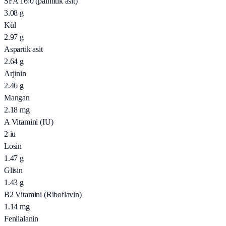
SFA 16:0 (palmitik asit)
3.08
g
Kül
2.97
g
Aspartik asit
2.64
g
Arjinin
2.46
g
Mangan
2.18
mg
A Vitamini (IU)
2
iu
Losin
1.47
g
Glisin
1.43
g
B2 Vitamini (Riboflavin)
1.14
mg
Fenilalanin