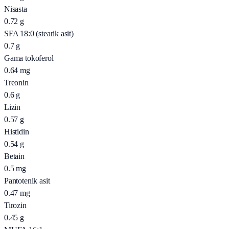
Nisasta
0.72
g
SFA 18:0 (stearik asit)
0.7
g
Gama tokoferol
0.64
mg
Treonin
0.6
g
Lizin
0.57
g
Histidin
0.54
g
Betain
0.5
mg
Pantotenik asit
0.47
mg
Tirozin
0.45
g