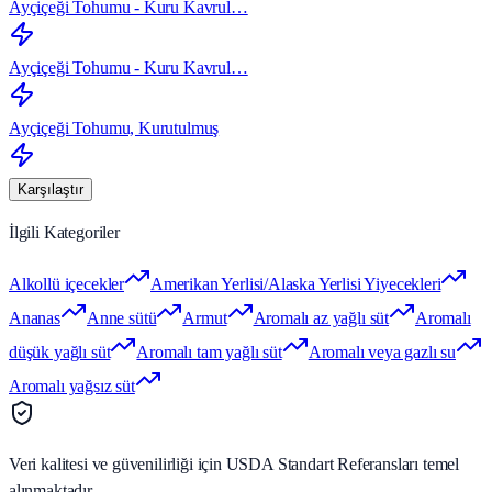
Ayçiçeği Tohumu - Kuru Kavrul…
Ayçiçeği Tohumu - Kuru Kavrul…
Ayçiçeği Tohumu, Kurutulmuş
Karşılaştır
İlgili Kategoriler
Alkollü içecekler
Amerikan Yerlisi/Alaska Yerlisi Yiyecekleri
Ananas
Anne sütü
Armut
Aromalı az yağlı süt
Aromalı
düşük yağlı süt
Aromalı tam yağlı süt
Aromalı veya gazlı su
Aromalı yağsız süt
Veri kalitesi ve güvenilirliği için USDA Standart Referansları temel
alınmaktadır.