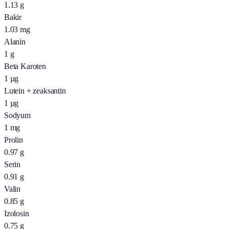
1.13
g
Bakir
1.03
mg
Alanin
1
g
Beta Karoten
1
µg
Lutein + zeaksantin
1
µg
Sodyum
1
mg
Prolin
0.97
g
Serin
0.91
g
Valin
0.85
g
Izolosin
0.75
g