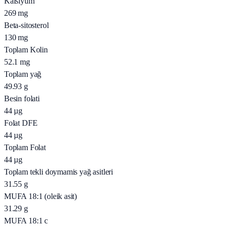
Kalsiyum
269
mg
Beta-sitosterol
130
mg
Toplam Kolin
52.1
mg
Toplam yağ
49.93
g
Besin folati
44
µg
Folat DFE
44
µg
Toplam Folat
44
µg
Toplam tekli doymamis yağ asitleri
31.55
g
MUFA 18:1 (oleik asit)
31.29
g
MUFA 18:1 c