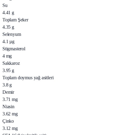
Su
4.41
g
Toplam Şeker
4.35
g
Selenyum
4.1
µg
Stigmasterol
4
mg
Sakkaroz
3.95
g
Toplam doymus yağ asitleri
3.8
g
Demir
3.71
mg
Niasin
3.62
mg
Çinko
3.12
mg