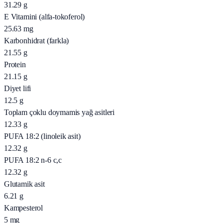
31.29
g
E Vitamini (alfa-tokoferol)
25.63
mg
Karbonhidrat (farkla)
21.55
g
Protein
21.15
g
Diyet lifi
12.5
g
Toplam çoklu doymamis yağ asitleri
12.33
g
PUFA 18:2 (linoleik asit)
12.32
g
PUFA 18:2 n-6 c,c
12.32
g
Glutamik asit
6.21
g
Kampesterol
5
mg