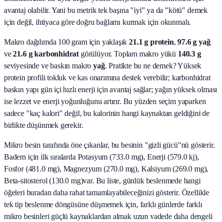
avantaj olabilir. Yani bu metrik tek başına "iyi" ya da "kötü" demek
için değil, ihtiyaca göre doğru bağlamı kurmak için okunmalı.
Makro dağılımda 100 gram için yaklaşık
21.1
g protein
,
97.6
g yağ
ve
21.6
g karbonhidrat
görülüyor. Toplam makro yükü
140.3
g
seviyesinde ve baskın makro
yağ
. Pratikte bu ne demek? Yüksek
protein profili tokluk ve kas onarımına destek verebilir; karbonhidrat
baskın yapı gün içi hızlı enerji için avantaj sağlar; yağın yüksek olması
ise lezzet ve enerji yoğunluğunu artırır. Bu yüzden seçim yaparken
sadece "kaç kalori" değil, bu kalorinin hangi kaynaktan geldiğini de
birlikte düşünmek gerekir.
Mikro besin tarafında öne çıkanlar, bu besinin "gizli gücü"nü gösterir.
Badem
için ilk sıralarda
Potasyum (733.0 mg), Enerji (579.0 kj),
Fosfor (481.0 mg), Magnezyum (270.0 mg), Kalsiyum (269.0 mg),
Beta-sitosterol (130.0 mg)
var. Bu liste, günlük beslenmede hangi
öğeleri buradan daha rahat tamamlayabileceğinizi gösterir. Özellikle
tek tip beslenme döngüsüne düşmemek için, farklı günlerde farklı
mikro besinleri güçlü kaynaklardan almak uzun vadede daha dengeli