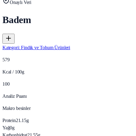
Onaylı Veri
Badem
Kategori
:
Findik ve Tohum Ürünleri
579
Kcal / 100g
100
Analiz Puanı
Makro besinler
Protein
21.15
g
Yağ
0
g
Karbonhidrat
21.55
g