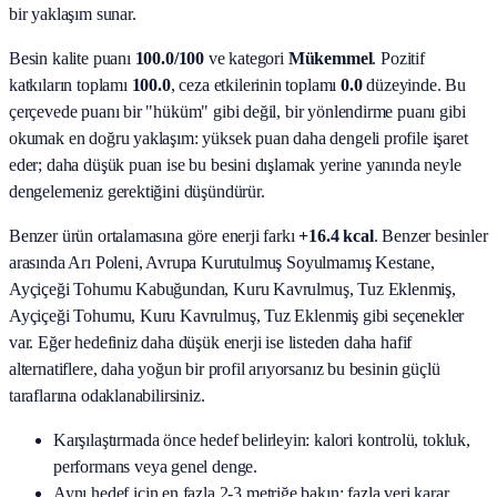
bir yaklaşım sunar.
Besin kalite puanı
100.0
/100
ve kategori
Mükemmel
. Pozitif
katkıların toplamı
100.0
, ceza etkilerinin toplamı
0.0
düzeyinde. Bu
çerçevede puanı bir "hüküm" gibi değil, bir yönlendirme puanı gibi
okumak en doğru yaklaşım: yüksek puan daha dengeli profile işaret
eder; daha düşük puan ise bu besini dışlamak yerine yanında neyle
dengelemeniz gerektiğini düşündürür.
Benzer ürün ortalamasına göre enerji farkı
+16.4 kcal
. Benzer besinler
arasında
Arı Poleni, Avrupa Kurutulmuş Soyulmamış Kestane,
Ayçiçeği Tohumu Kabuğundan, Kuru Kavrulmuş, Tuz Eklenmiş,
Ayçiçeği Tohumu, Kuru Kavrulmuş, Tuz Eklenmiş
gibi seçenekler
var. Eğer hedefiniz daha düşük enerji ise listeden daha hafif
alternatiflere, daha yoğun bir profil arıyorsanız bu besinin güçlü
taraflarına odaklanabilirsiniz.
Karşılaştırmada önce hedef belirleyin: kalori kontrolü, tokluk,
performans veya genel denge.
Aynı hedef için en fazla 2-3 metriğe bakın; fazla veri karar