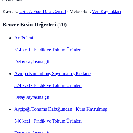
Kaynak:
USDA FoodData Central
· Metodoloji:
Veri Kaynakları
Benzer Besin Değerleri
(
20
)
Arı Poleni
314 kcal
·
Findik ve Tohum Ürünleri
Detay sayfasına git
Avrupa Kurutulmuş Soyulmamış Kestane
374 kcal
·
Findik ve Tohum Ürünleri
Detay sayfasına git
Ayçiçeği Tohumu Kabuğundan - Kuru Kavrulmuş
546 kcal
·
Findik ve Tohum Ürünleri
Detay sayfasına git