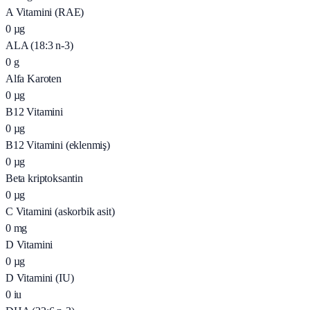
A Vitamini (RAE)
0
µg
ALA (18:3 n-3)
0
g
Alfa Karoten
0
µg
B12 Vitamini
0
µg
B12 Vitamini (eklenmiş)
0
µg
Beta kriptoksantin
0
µg
C Vitamini (askorbik asit)
0
mg
D Vitamini
0
µg
D Vitamini (IU)
0
iu