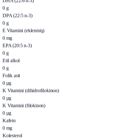
DHA (22:6 n-3)
0
g
DPA (22:5 n-3)
0
g
E Vitamini (eklenmiş)
0
mg
EPA (20:5 n-3)
0
g
Etil alkol
0
g
Folik asit
0
µg
K Vitamini (dihidrofilokinon)
0
µg
K Vitamini (filokinon)
0
µg
Kafein
0
mg
Kolesterol