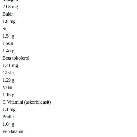
2.08
mg
Bakir
1.8
mg
Su
1.54
g
Losin
1.46
g
Beta tokoferol
1.41
mg
Glisin
1.29
g
Valin
1.16
g
C Vitamini (askorbik asit)
1.1
mg
Prolin
1.04
g
Fenilalanin