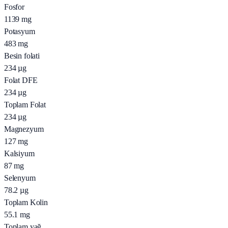
Fosfor
1139
mg
Potasyum
483
mg
Besin folati
234
µg
Folat DFE
234
µg
Toplam Folat
234
µg
Magnezyum
127
mg
Kalsiyum
87
mg
Selenyum
78.2
µg
Toplam Kolin
55.1
mg
Toplam yağ