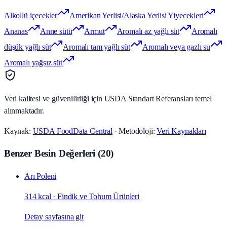
Alkollü içecekler
Amerikan Yerlisi/Alaska Yerlisi Yiyecekleri
Ananas
Anne sütü
Armut
Aromalı az yağlı süt
Aromalı
düşük yağlı süt
Aromalı tam yağlı süt
Aromalı veya gazlı su
Aromalı yağsız süt
Veri kalitesi ve güvenilirliği için USDA Standart Referansları temel
alınmaktadır.
Kaynak:
USDA FoodData Central
· Metodoloji:
Veri Kaynakları
Benzer Besin Değerleri
(
20
)
Arı Poleni
314 kcal
·
Findik ve Tohum Ürünleri
Detay sayfasına git