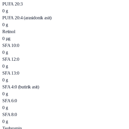
PUFA 20:3
0
g
PUFA 20:4 (arasidonik asit)
0
g
Retinol
0
µg
SFA 10:0
0
g
SFA 12:0
0
g
SFA 13:0
0
g
SFA 4:0 (butirik asit)
0
g
SFA 6:0
0
g
SFA 8:0
0
g
Teobromin