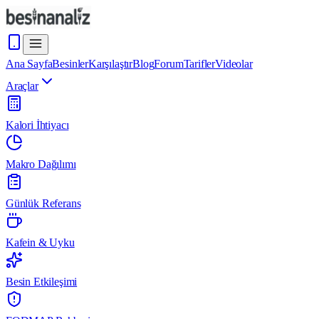
Ana Sayfa
Besinler
Karşılaştır
Blog
Forum
Tarifler
Videolar
Araçlar
Kalori İhtiyacı
Makro Dağılımı
Günlük Referans
Kafein & Uyku
Besin Etkileşimi