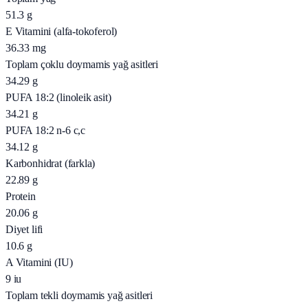
51.3
g
E Vitamini (alfa-tokoferol)
36.33
mg
Toplam çoklu doymamis yağ asitleri
34.29
g
PUFA 18:2 (linoleik asit)
34.21
g
PUFA 18:2 n-6 c,c
34.12
g
Karbonhidrat (farkla)
22.89
g
Protein
20.06
g
Diyet lifi
10.6
g
A Vitamini (IU)
9
iu
Toplam tekli doymamis yağ asitleri