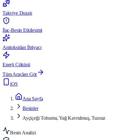
Takviye Dozajı
İlaç-Besin Etkileşimi
Antioksidan İhtiyacı
Enerji Çöküşü
Tüm Araçları Gör
iOS
Ana Sayfa
Besinler
Ayçiçeği Tohumu, Yağ Kavrulmuş, Tuzsuz
Besin Analizi