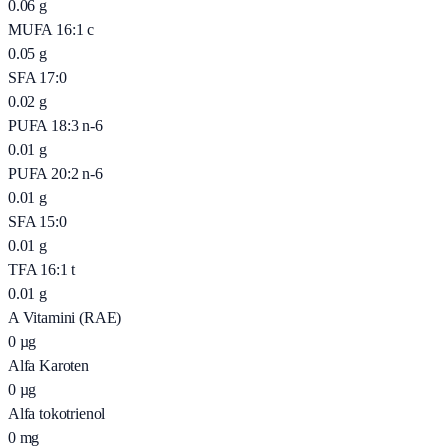
0.06
g
MUFA 16:1 c
0.05
g
SFA 17:0
0.02
g
PUFA 18:3 n-6
0.01
g
PUFA 20:2 n-6
0.01
g
SFA 15:0
0.01
g
TFA 16:1 t
0.01
g
A Vitamini (RAE)
0
µg
Alfa Karoten
0
µg
Alfa tokotrienol
0
mg