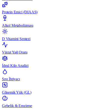
Protein Emici (DIAAS)
Alkol Metabolizması
D Vitamini Sentezi
Vücut Yağ Oranı
İdeal Kilo Analizi
Sıvı İhtiyacı
Glisemik Yük (GL)
Gebelik & Emzirme