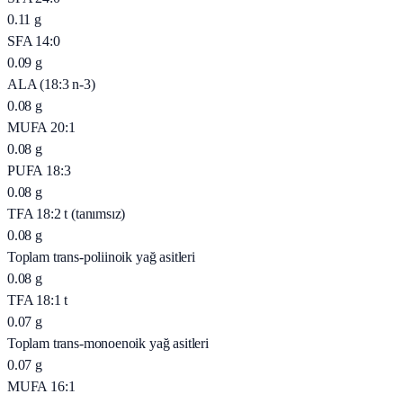
0.11
g
SFA 14:0
0.09
g
ALA (18:3 n-3)
0.08
g
MUFA 20:1
0.08
g
PUFA 18:3
0.08
g
TFA 18:2 t (tanımsız)
0.08
g
Toplam trans-poliinoik yağ asitleri
0.08
g
TFA 18:1 t
0.07
g
Toplam trans-monoenoik yağ asitleri
0.07
g
MUFA 16:1