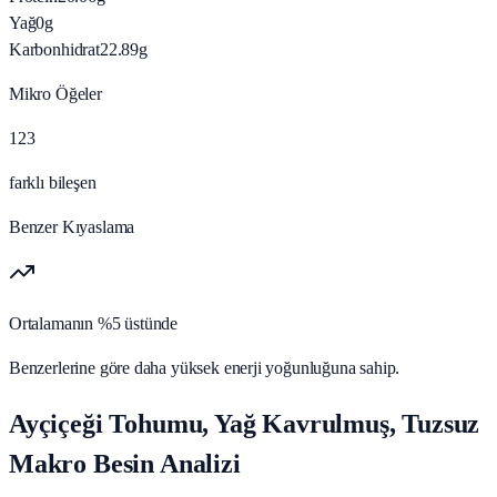
Yağ
0
g
Karbonhidrat
22.89
g
Mikro Öğeler
123
farklı bileşen
Benzer Kıyaslama
Ortalamanın %5 üstünde
Benzerlerine göre daha yüksek enerji yoğunluğuna sahip.
Ayçiçeği Tohumu, Yağ Kavrulmuş, Tuzsuz
Makro Besin Analizi