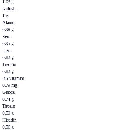
1.03
g
Izolosin
1
g
Alanin
0.98
g
Serin
0.95
g
Lizin
0.82
g
Treonin
0.82
g
B6 Vitamini
0.79
mg
Glikoz
0.74
g
Tirozin
0.59
g
Histidin
0.56
g