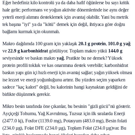
Eğer hedefiniz kilo kontrolü ya da daha hafif öğünlerse bu sayı kritik
hale gelir; performans ve yoğun aktivite dönemlerinde ise aynı değer
yeterli enerji alımını desteklemek için avantaj olabilir. Yani bu metrik
tek başına "iyi" ya da "kötü" demek için değil, ihtiyaca göre doğru
bağlamı kurmak için okunmalı.
Makro dağılımda 100 gram için yaklaşık
20.1
g protein
,
101.0
g yağ
ve
22.9
g karbonhidrat
görülüyor. Toplam makro yükü
144.0
g
seviyesinde ve baskın makro
yağ
. Pratikte bu ne demek? Yüksek
protein profili tokluk ve kas onarımına destek verebilir; karbonhidrat
baskın yapı gün içi hızlı enerji için avantaj sağlar; yağın yüksek olması
ise lezzet ve enerji yoğunluğunu artırır. Bu yüzden seçim yaparken
sadece "kaç kalori" değil, bu kalorinin hangi kaynaktan geldiğini de
birlikte düşünmek gerekir.
Mikro besin tarafında öne çıkanlar, bu besinin "gizli gücü"nü gösterir.
Ayçiçeği Tohumu, Yağ Kavrulmuş, Tuzsuz
için ilk sıralarda
Enerji
(2477.0 kj), Fosfor (1139.0 mg), Potasyum (483.0 mg), Besin folati
(234.0 µg), Folat DFE (234.0 µg), Toplam Folat (234.0 µg)
var. Bu