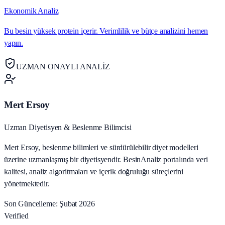
Ekonomik Analiz
Bu besin yüksek protein içerir. Verimlilik ve bütçe analizini hemen
yapın.
UZMAN ONAYLI ANALİZ
Mert Ersoy
Uzman Diyetisyen & Beslenme Bilimcisi
Mert Ersoy, beslenme bilimleri ve sürdürülebilir diyet modelleri
üzerine uzmanlaşmış bir diyetisyendir. BesinAnaliz portalında veri
kalitesi, analiz algoritmaları ve içerik doğruluğu süreçlerini
yönetmektedir.
Son Güncelleme: Şubat 2026
Verified