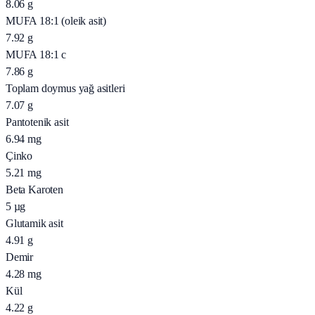
8.06
g
MUFA 18:1 (oleik asit)
7.92
g
MUFA 18:1 c
7.86
g
Toplam doymus yağ asitleri
7.07
g
Pantotenik asit
6.94
mg
Çinko
5.21
mg
Beta Karoten
5
µg
Glutamik asit
4.91
g
Demir
4.28
mg
Kül
4.22
g