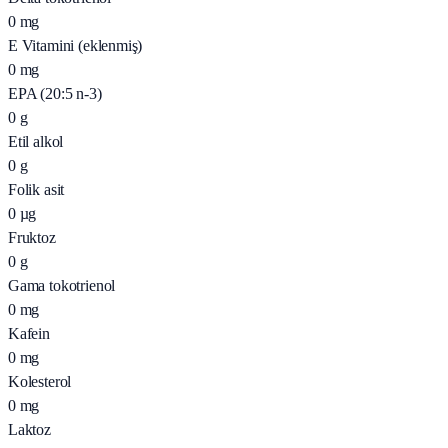
0
mg
E Vitamini (eklenmiş)
0
mg
EPA (20:5 n-3)
0
g
Etil alkol
0
g
Folik asit
0
µg
Fruktoz
0
g
Gama tokotrienol
0
mg
Kafein
0
mg
Kolesterol
0
mg
Laktoz