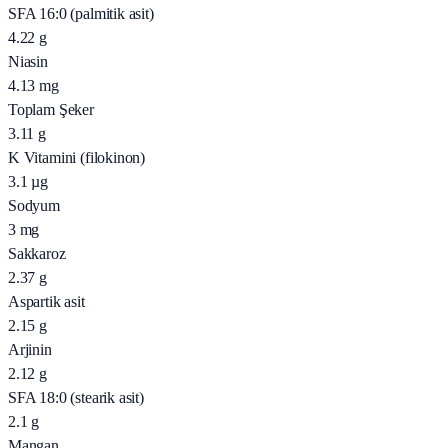
SFA 16:0 (palmitik asit)
4.22
g
Niasin
4.13
mg
Toplam Şeker
3.11
g
K Vitamini (filokinon)
3.1
µg
Sodyum
3
mg
Sakkaroz
2.37
g
Aspartik asit
2.15
g
Arjinin
2.12
g
SFA 18:0 (stearik asit)
2.1
g
Mangan