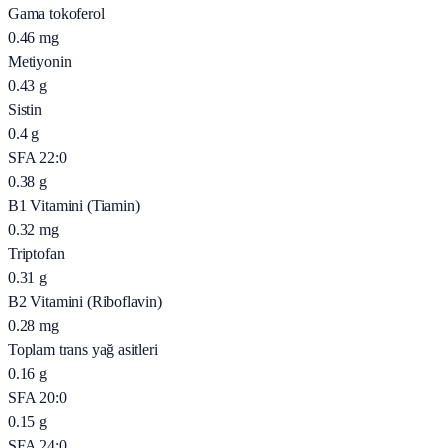
Gama tokoferol
0.46
mg
Metiyonin
0.43
g
Sistin
0.4
g
SFA 22:0
0.38
g
B1 Vitamini (Tiamin)
0.32
mg
Triptofan
0.31
g
B2 Vitamini (Riboflavin)
0.28
mg
Toplam trans yağ asitleri
0.16
g
SFA 20:0
0.15
g
SFA 24:0