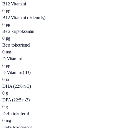
B12 Vitamini
0
µg
B12 Vitamini (eklenmiş)
0
µg
Beta kriptoksantin
0
µg
Beta tokotrienol
0
mg
D Vitamini
0
µg
D Vitamini (IU)
0
iu
DHA (22:6 n-3)
0
g
DPA (22:5 n-3)
0
g
Delta tokoferol
0
mg
Delta tokotrienol