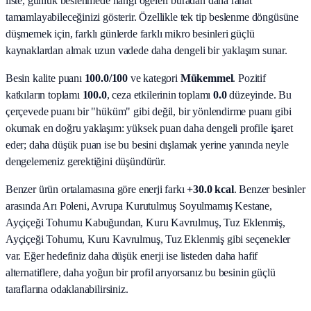
liste, günlük beslenmede hangi öğeleri buradan daha rahat
tamamlayabileceğinizi gösterir. Özellikle tek tip beslenme döngüsüne
düşmemek için, farklı günlerde farklı mikro besinleri güçlü
kaynaklardan almak uzun vadede daha dengeli bir yaklaşım sunar.
Besin kalite puanı
100.0
/100
ve kategori
Mükemmel
. Pozitif
katkıların toplamı
100.0
, ceza etkilerinin toplamı
0.0
düzeyinde. Bu
çerçevede puanı bir "hüküm" gibi değil, bir yönlendirme puanı gibi
okumak en doğru yaklaşım: yüksek puan daha dengeli profile işaret
eder; daha düşük puan ise bu besini dışlamak yerine yanında neyle
dengelemeniz gerektiğini düşündürür.
Benzer ürün ortalamasına göre enerji farkı
+30.0 kcal
. Benzer besinler
arasında
Arı Poleni, Avrupa Kurutulmuş Soyulmamış Kestane,
Ayçiçeği Tohumu Kabuğundan, Kuru Kavrulmuş, Tuz Eklenmiş,
Ayçiçeği Tohumu, Kuru Kavrulmuş, Tuz Eklenmiş
gibi seçenekler
var. Eğer hedefiniz daha düşük enerji ise listeden daha hafif
alternatiflere, daha yoğun bir profil arıyorsanız bu besinin güçlü
taraflarına odaklanabilirsiniz.