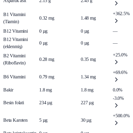
Aspartik asit
2.15
g
2.45
g
+362.5%
B1 Vitamini
0.32
mg
1.48
mg
(Tiamin)
B12 Vitamini
0
µg
0
µg
—
B12 Vitamini
0
µg
0
µg
—
(eklenmiş)
+25.0%
B2 Vitamini
0.28
mg
0.35
mg
(Riboflavin)
+69.6%
B6 Vitamini
0.79
mg
1.34
mg
Bakir
1.8
mg
1.8
mg
0.0%
-3.0%
Besin folati
234
µg
227
µg
+500.0%
Beta Karoten
5
µg
30
µg