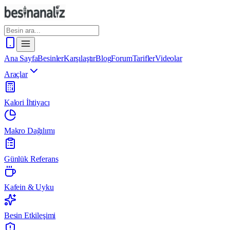
Ana Sayfa
Besinler
Karşılaştır
Blog
Forum
Tarifler
Videolar
Araçlar
Kalori İhtiyacı
Makro Dağılımı
Günlük Referans
Kafein & Uyku
Besin Etkileşimi