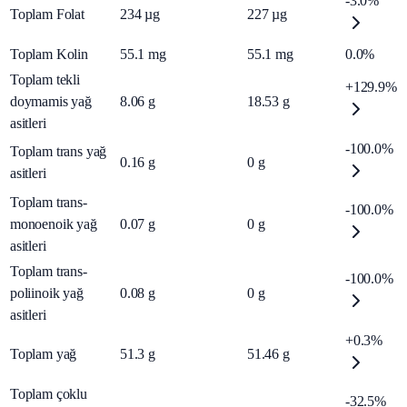
-3.0%
Toplam Folat
234
µg
227
µg
Toplam Kolin
55.1
mg
55.1
mg
0.0%
Toplam tekli
+129.9%
doymamis yağ
8.06
g
18.53
g
asitleri
-100.0%
Toplam trans yağ
0.16
g
0
g
asitleri
Toplam trans-
-100.0%
monoenoik yağ
0.07
g
0
g
asitleri
Toplam trans-
-100.0%
poliinoik yağ
0.08
g
0
g
asitleri
+0.3%
Toplam yağ
51.3
g
51.46
g
Toplam çoklu
-32.5%