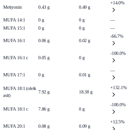
+14.0%
Metiyonin
0.43
g
0.49
g
MUFA 14:1
0
g
0
g
—
MUFA 15:1
0
g
0
g
—
-66.7%
MUFA 16:1
0.06
g
0.02
g
-100.0%
MUFA 16:1 c
0.05
g
0
g
—
MUFA 17:1
0
g
0.01
g
+132.1%
MUFA 18:1 (oleik
7.92
g
18.38
g
asit)
-100.0%
MUFA 18:1 c
7.86
g
0
g
+12.5%
MUFA 20:1
0.08
g
0.09
g