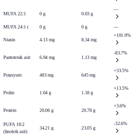
—
MUFA 22:1
0
g
0.03
g
MUFA 24:1 c
0
g
0
g
—
+101.9%
Niasin
4.13
mg
8.34
mg
-83.7%
Pantotenik asit
6.94
mg
1.13
mg
+33.5%
Potasyum
483
mg
645
mg
+13.5%
Prolin
1.04
g
1.18
g
+3.6%
Protein
20.06
g
20.78
g
-32.6%
PUFA 18:2
34.21
g
23.05
g
(linoleik asit)