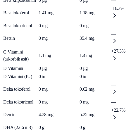
Beta kriptoksantin
0
µg
0
µg
—
-16.3%
Beta tokoferol
1.41
mg
1.18
mg
Beta tokotrienol
0
mg
0
mg
—
—
Betain
0
mg
35.4
mg
+27.3%
C Vitamini
1.1
mg
1.4
mg
(askorbik asit)
D Vitamini
0
µg
0
µg
—
D Vitamini (IU)
0
iu
0
iu
—
—
Delta tokoferol
0
mg
0.02
mg
Delta tokotrienol
0
mg
0
mg
—
+22.7%
Demir
4.28
mg
5.25
mg
DHA (22:6 n-3)
0
g
0
g
—