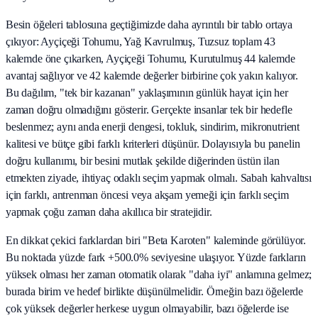
Besin öğeleri tablosuna geçtiğimizde daha ayrıntılı bir tablo ortaya
çıkıyor: Ayçiçeği Tohumu, Yağ Kavrulmuş, Tuzsuz toplam 43
kalemde öne çıkarken, Ayçiçeği Tohumu, Kurutulmuş 44 kalemde
avantaj sağlıyor ve 42 kalemde değerler birbirine çok yakın kalıyor.
Bu dağılım, "tek bir kazanan" yaklaşımının günlük hayat için her
zaman doğru olmadığını gösterir. Gerçekte insanlar tek bir hedefle
beslenmez; aynı anda enerji dengesi, tokluk, sindirim, mikronutrient
kalitesi ve bütçe gibi farklı kriterleri düşünür. Dolayısıyla bu panelin
doğru kullanımı, bir besini mutlak şekilde diğerinden üstün ilan
etmekten ziyade, ihtiyaç odaklı seçim yapmak olmalı. Sabah kahvaltısı
için farklı, antrenman öncesi veya akşam yemeği için farklı seçim
yapmak çoğu zaman daha akıllıca bir stratejidir.
En dikkat çekici farklardan biri "Beta Karoten" kaleminde görülüyor.
Bu noktada yüzde fark +500.0% seviyesine ulaşıyor. Yüzde farkların
yüksek olması her zaman otomatik olarak "daha iyi" anlamına gelmez;
burada birim ve hedef birlikte düşünülmelidir. Örneğin bazı öğelerde
çok yüksek değerler herkese uygun olmayabilir, bazı öğelerde ise