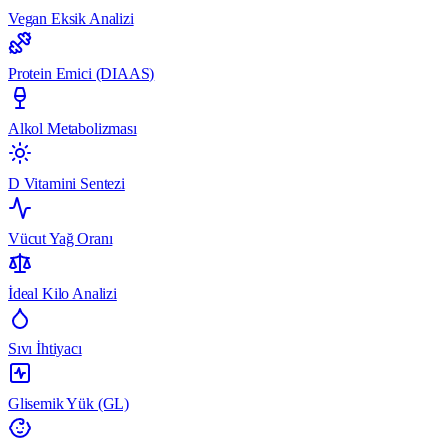
Vegan Eksik Analizi
Protein Emici (DIAAS)
Alkol Metabolizması
D Vitamini Sentezi
Vücut Yağ Oranı
İdeal Kilo Analizi
Sıvı İhtiyacı
Glisemik Yük (GL)