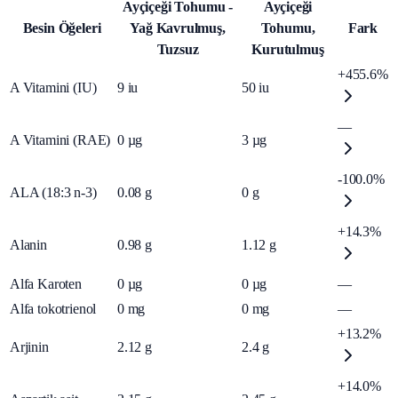
Ayçiçeği Tohumu -
Ayçiçeği
Besin Öğeleri
Yağ Kavrulmuş,
Tohumu,
Fark
Tuzsuz
Kurutulmuş
+455.6%
A Vitamini (IU)
9
iu
50
iu
—
A Vitamini (RAE)
0
µg
3
µg
-100.0%
ALA (18:3 n-3)
0.08
g
0
g
+14.3%
Alanin
0.98
g
1.12
g
Alfa Karoten
0
µg
0
µg
—
Alfa tokotrienol
0
mg
0
mg
—
+13.2%
Arjinin
2.12
g
2.4
g
+14.0%