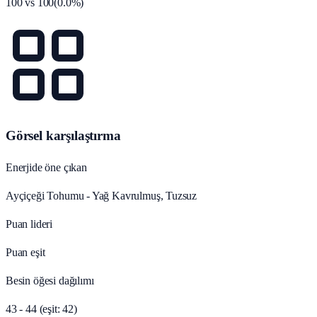
100
vs
100
(
0.0
%)
Görsel karşılaştırma
Enerjide öne çıkan
Ayçiçeği Tohumu - Yağ Kavrulmuş, Tuzsuz
Puan lideri
Puan eşit
Besin öğesi dağılımı
43 - 44 (eşit: 42)