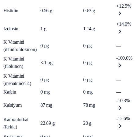
+12.5%
Histidin
0.56
g
0.63
g
+14.0%
Izolosin
1
g
1.14
g
K Vitamini
0
µg
0
µg
—
(dihidrofilokinon)
-100.0%
K Vitamini
3.1
µg
0
µg
(filokinon)
K Vitamini
0
µg
0
µg
—
(menakinon-4)
Kafein
0
mg
0
mg
—
-10.3%
Kalsiyum
87
mg
78
mg
-12.6%
Karbonhidrat
22.89
g
20
g
(farkla)
Kolesterol
0
mg
0
mg
—