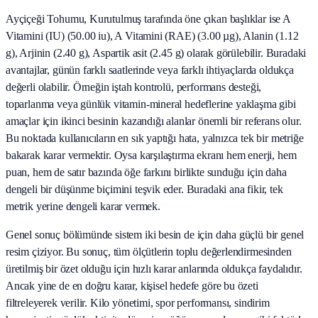
Ayçiçeği Tohumu, Kurutulmuş tarafında öne çıkan başlıklar ise A
Vitamini (IU) (50.00 iu), A Vitamini (RAE) (3.00 µg), Alanin (1.12
g), Arjinin (2.40 g), Aspartik asit (2.45 g) olarak görülebilir. Buradaki
avantajlar, günün farklı saatlerinde veya farklı ihtiyaçlarda oldukça
değerli olabilir. Örneğin iştah kontrolü, performans desteği,
toparlanma veya günlük vitamin-mineral hedeflerine yaklaşma gibi
amaçlar için ikinci besinin kazandığı alanlar önemli bir referans olur.
Bu noktada kullanıcıların en sık yaptığı hata, yalnızca tek bir metriğe
bakarak karar vermektir. Oysa karşılaştırma ekranı hem enerji, hem
puan, hem de satır bazında öğe farkını birlikte sunduğu için daha
dengeli bir düşünme biçimini teşvik eder. Buradaki ana fikir, tek
metrik yerine dengeli karar vermek.
Genel sonuç bölümünde sistem iki besin de için daha güçlü bir genel
resim çiziyor. Bu sonuç, tüm ölçütlerin toplu değerlendirmesinden
üretilmiş bir özet olduğu için hızlı karar anlarında oldukça faydalıdır.
Ancak yine de en doğru karar, kişisel hedefe göre bu özeti
filtreleyerek verilir. Kilo yönetimi, spor performansı, sindirim