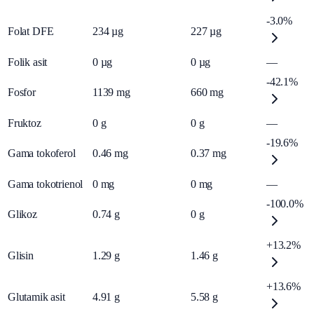
-3.0%
Folat DFE
234
µg
227
µg
Folik asit
0
µg
0
µg
—
-42.1%
Fosfor
1139
mg
660
mg
Fruktoz
0
g
0
g
—
-19.6%
Gama tokoferol
0.46
mg
0.37
mg
Gama tokotrienol
0
mg
0
mg
—
-100.0%
Glikoz
0.74
g
0
g
+13.2%
Glisin
1.29
g
1.46
g
+13.6%
Glutamik asit
4.91
g
5.58
g