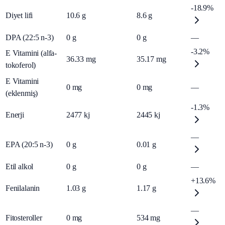
-18.9%
Diyet lifi
10.6
g
8.6
g
DPA (22:5 n-3)
0
g
0
g
—
-3.2%
E Vitamini (alfa-
36.33
mg
35.17
mg
tokoferol)
E Vitamini
0
mg
0
mg
—
(eklenmiş)
-1.3%
Enerji
2477
kj
2445
kj
—
EPA (20:5 n-3)
0
g
0.01
g
Etil alkol
0
g
0
g
—
+13.6%
Fenilalanin
1.03
g
1.17
g
—
Fitosteroller
0
mg
534
mg