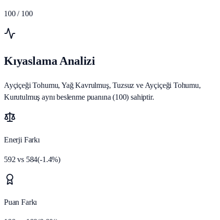
100
/ 100
Kıyaslama Analizi
Ayçiçeği Tohumu, Yağ Kavrulmuş, Tuzsuz ve Ayçiçeği Tohumu,
Kurutulmuş aynı beslenme puanına (100) sahiptir.
Enerji Farkı
592
vs
584
(
-1.4
%)
Puan Farkı