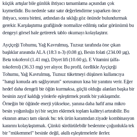
küçük artışlar bile günlük ihtiyacı tamamlama açısından çok
kıymetlidir. Bu nedenle satır satır değerlendirme yaparken önce
ihtiyacı, sonra birimi, ardından da sıklığı göz önünde bulundurmak
gerekir. Karşılaştırma grafiğinde normalize edilmiş radar görünümü bu
dengeyi görsel hale getirerek tablo okumayı kolaylaştırır.
Ayçiçeği Tohumu, Yağ Kavrulmuş, Tuzsuz tarafında öne çıkan
başlıklar arasında ALA (18:3 n-3) (0.08 g), Besin folati (234.00 µg),
Beta tokoferol (1.41 mg), Diyet lifi (10.60 g), E Vitamini (alfa-
tokoferol) (36.33 mg) yer alıyor. Bu profil, özellikle Ayçiçeği
Tohumu, Yağ Kavrulmuş, Tuzsuz tüketmeyi düşünen kullanıcıya
"hangi konuda artı sağlıyorum" sorusunun kısa bir yanıtını verir. Eğer
hedef daha dengeli bir öğün kurmaksa, güçlü olduğu alanları başka bir
besinin zayıf kaldığı yönlerle eşleştirmek pratik bir yaklaşımdır.
Örneğin bir öğünde enerji yüksekse, yanına daha hafif ama mikro
besin yoğunluğu iyi bir seçim eklemek toplam kaliteyi artırabilir. Bu
ekranın amacı tam olarak bu: tek ürün kararından ziyade kombinasyon
kararını kolaylaştırmak. Çünkü sürdürülebilir beslenme çoğunlukla tek
bir "mükemmel" besinle değil, akıllı eşleştirmelerle ilerler.