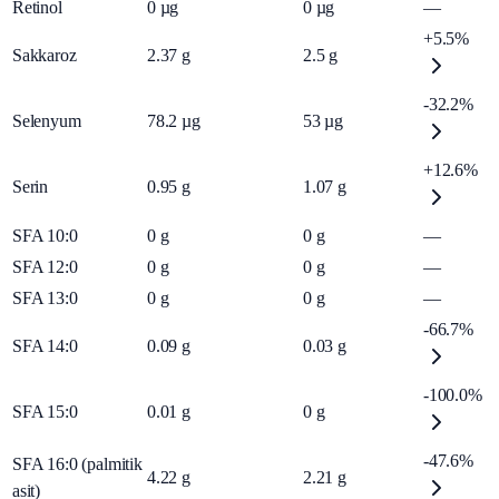
Retinol
0
µg
0
µg
—
+5.5%
Sakkaroz
2.37
g
2.5
g
-32.2%
Selenyum
78.2
µg
53
µg
+12.6%
Serin
0.95
g
1.07
g
SFA 10:0
0
g
0
g
—
SFA 12:0
0
g
0
g
—
SFA 13:0
0
g
0
g
—
-66.7%
SFA 14:0
0.09
g
0.03
g
-100.0%
SFA 15:0
0.01
g
0
g
-47.6%
SFA 16:0 (palmitik
4.22
g
2.21
g
asit)