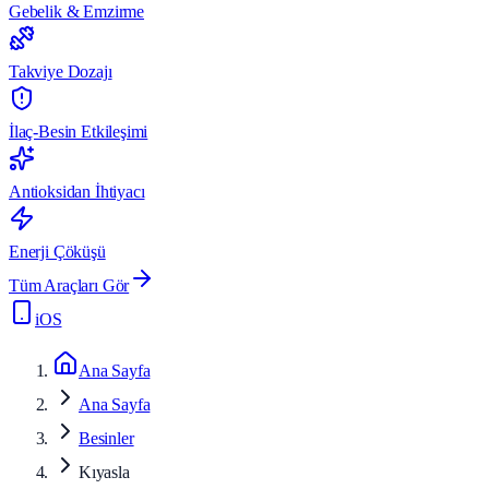
Gebelik & Emzirme
Takviye Dozajı
İlaç-Besin Etkileşimi
Antioksidan İhtiyacı
Enerji Çöküşü
Tüm Araçları Gör
iOS
Ana Sayfa
Ana Sayfa
Besinler
Kıyasla