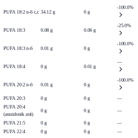
-100.0%
PUFA 18:2 n-6 c,c
34.12
g
0
g
-25.0%
PUFA 18:3
0.08
g
0.06
g
-100.0%
PUFA 18:3 n-6
0.01
g
0
g
—
PUFA 18:4
0
g
0.01
g
-100.0%
PUFA 20:2 n-6
0.01
g
0
g
PUFA 20:3
0
g
0
g
—
PUFA 20:4
0
g
0
g
—
(arasidonik asit)
PUFA 21:5
0
g
0
g
—
PUFA 22:4
0
g
0
g
—