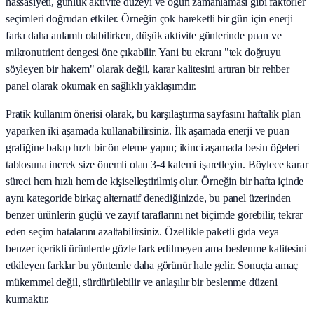
hassasiyeti, günlük aktivite düzeyi ve öğün zamanlaması gibi faktörler
seçimleri doğrudan etkiler. Örneğin çok hareketli bir gün için enerji
farkı daha anlamlı olabilirken, düşük aktivite günlerinde puan ve
mikronutrient dengesi öne çıkabilir. Yani bu ekranı "tek doğruyu
söyleyen bir hakem" olarak değil, karar kalitesini artıran bir rehber
panel olarak okumak en sağlıklı yaklaşımdır.
Pratik kullanım önerisi olarak, bu karşılaştırma sayfasını haftalık plan
yaparken iki aşamada kullanabilirsiniz. İlk aşamada enerji ve puan
grafiğine bakıp hızlı bir ön eleme yapın; ikinci aşamada besin öğeleri
tablosuna inerek size önemli olan 3-4 kalemi işaretleyin. Böylece karar
süreci hem hızlı hem de kişiselleştirilmiş olur. Örneğin bir hafta içinde
aynı kategoride birkaç alternatif denediğinizde, bu panel üzerinden
benzer ürünlerin güçlü ve zayıf taraflarını net biçimde görebilir, tekrar
eden seçim hatalarını azaltabilirsiniz. Özellikle paketli gıda veya
benzer içerikli ürünlerde gözle fark edilmeyen ama beslenme kalitesini
etkileyen farklar bu yöntemle daha görünür hale gelir. Sonuçta amaç
mükemmel değil, sürdürülebilir ve anlaşılır bir beslenme düzeni
kurmaktır.