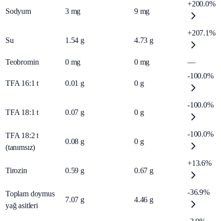
+200.0%
Sodyum
3
mg
9
mg
+207.1%
Su
1.54
g
4.73
g
Teobromin
0
mg
0
mg
—
-100.0%
TFA 16:1 t
0.01
g
0
g
-100.0%
TFA 18:1 t
0.07
g
0
g
-100.0%
TFA 18:2 t
0.08
g
0
g
(tanımsız)
+13.6%
Tirozin
0.59
g
0.67
g
-36.9%
Toplam doymus
7.07
g
4.46
g
yağ asitleri