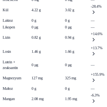
-28.4%
Kül
4.22
g
3.02
g
Laktoz
0
g
0
g
—
Likopen
0
µg
0
µg
—
+14.6%
Lizin
0.82
g
0.94
g
+13.7%
Losin
1.46
g
1.66
g
Lutein +
0
µg
0
µg
—
zeaksantin
+155.9%
Magnezyum
127
mg
325
mg
Maltoz
0
g
0
g
—
-6.3%
Mangan
2.08
mg
1.95
mg