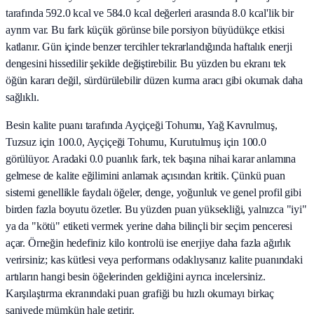
tarafında 592.0 kcal ve 584.0 kcal değerleri arasında 8.0 kcal'lik bir
ayrım var. Bu fark küçük görünse bile porsiyon büyüdükçe etkisi
katlanır. Gün içinde benzer tercihler tekrarlandığında haftalık enerji
dengesini hissedilir şekilde değiştirebilir. Bu yüzden bu ekranı tek
öğün kararı değil, sürdürülebilir düzen kurma aracı gibi okumak daha
sağlıklı.
Besin kalite puanı tarafında Ayçiçeği Tohumu, Yağ Kavrulmuş,
Tuzsuz için 100.0, Ayçiçeği Tohumu, Kurutulmuş için 100.0
görülüyor. Aradaki 0.0 puanlık fark, tek başına nihai karar anlamına
gelmese de kalite eğilimini anlamak açısından kritik. Çünkü puan
sistemi genellikle faydalı öğeler, denge, yoğunluk ve genel profil gibi
birden fazla boyutu özetler. Bu yüzden puan yüksekliği, yalnızca "iyi"
ya da "kötü" etiketi vermek yerine daha bilinçli bir seçim penceresi
açar. Örneğin hedefiniz kilo kontrolü ise enerjiye daha fazla ağırlık
verirsiniz; kas kütlesi veya performans odaklıysanız kalite puanındaki
artıların hangi besin öğelerinden geldiğini ayrıca incelersiniz.
Karşılaştırma ekranındaki puan grafiği bu hızlı okumayı birkaç
saniyede mümkün hale getirir.