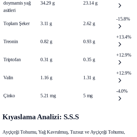
doymamis yağ
34.29
g
23.14
g
asitleri
-15.8%
Toplam Şeker
3.11
g
2.62
g
+13.4%
Treonin
0.82
g
0.93
g
+12.9%
Triptofan
0.31
g
0.35
g
+12.9%
Valin
1.16
g
1.31
g
-4.0%
Çinko
5.21
mg
5
mg
Kıyaslama Analizi: S.S.S
Ayçiçeği Tohumu, Yağ Kavrulmuş, Tuzsuz ve Ayçiçeği Tohumu,