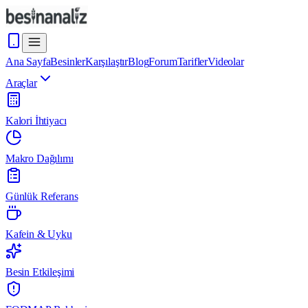
Ana Sayfa
Besinler
Karşılaştır
Blog
Forum
Tarifler
Videolar
Araçlar
Kalori İhtiyacı
Makro Dağılımı
Günlük Referans
Kafein & Uyku
Besin Etkileşimi