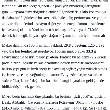
"benim için uygun mu?" sorusuna yanıt üretmek için hazırlandı.
Enerji
tarafında
148 kcal
değeri, özellikle porsiyon büyüklüğü arttığında
günlük toplam alımı doğrudan etkiler. Eğer hedefiniz kilo kontrolü ya
da daha hafif öğünlerse bu sayı kritik hale gelir; performans ve yoğun
aktivite dönemlerinde ise aynı değer yeterli enerji alımını desteklemek
için avantaj olabilir. Yani bu metrik tek başına "iyi" ya da "kötü"
demek için değil, ihtiyaca göre doğru bağlamı kurmak için okunmalı.
Makro dağılımda 100 gram için yaklaşık
20.8
g protein
,
12.5
g yağ
ve
0.0
g karbonhidrat
görülüyor. Toplam makro yükü
33.3
g
seviyesinde ve baskın makro
protein
. Pratikte bu ne demek? Yüksek
protein profili tokluk ve kas onarımına destek verebilir; karbonhidrat
baskın yapı gün içi hızlı enerji için avantaj sağlar; yağın yüksek olması
ise lezzet ve enerji yoğunluğunu artırır. Bu yüzden seçim yaparken
sadece "kaç kalori" değil, bu kalorinin hangi kaynaktan geldiğini de
birlikte düşünmek gerekir.
Mikro besin tarafında öne çıkanlar, bu besinin "gizli gücü"nü gösterir.
Balık, Alabalık - Çiğ
için ilk sıralarda
Potasyum (361.0 mg), Fosfor
(245.0 mg), D Vitamini (IU) (155.0 iu), Enerji (148.0 kj), Su (71.4 g),