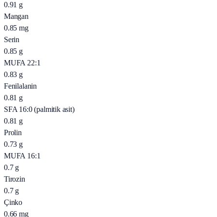
0.91
g
Mangan
0.85
mg
Serin
0.85
g
MUFA 22:1
0.83
g
Fenilalanin
0.81
g
SFA 16:0 (palmitik asit)
0.81
g
Prolin
0.73
g
MUFA 16:1
0.7
g
Tirozin
0.7
g
Çinko
0.66
mg