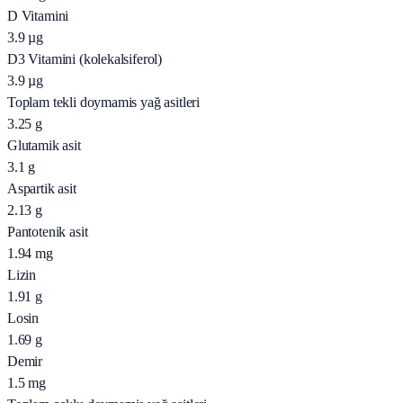
D Vitamini
3.9
µg
D3 Vitamini (kolekalsiferol)
3.9
µg
Toplam tekli doymamis yağ asitleri
3.25
g
Glutamik asit
3.1
g
Aspartik asit
2.13
g
Pantotenik asit
1.94
mg
Lizin
1.91
g
Losin
1.69
g
Demir
1.5
mg