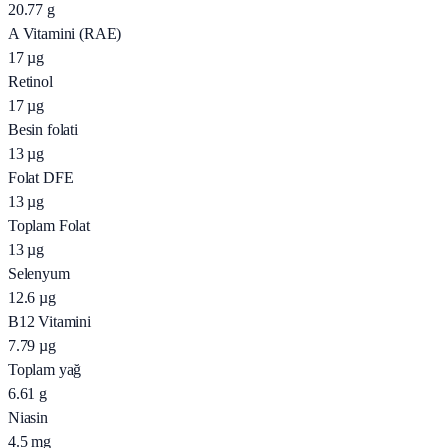
20.77
g
A Vitamini (RAE)
17
µg
Retinol
17
µg
Besin folati
13
µg
Folat DFE
13
µg
Toplam Folat
13
µg
Selenyum
12.6
µg
B12 Vitamini
7.79
µg
Toplam yağ
6.61
g
Niasin
4.5
mg