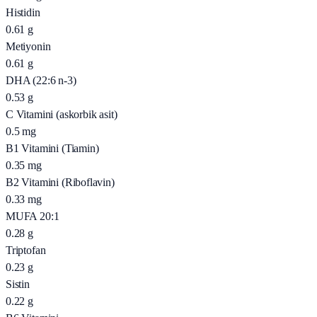
Histidin
0.61
g
Metiyonin
0.61
g
DHA (22:6 n-3)
0.53
g
C Vitamini (askorbik asit)
0.5
mg
B1 Vitamini (Tiamin)
0.35
mg
B2 Vitamini (Riboflavin)
0.33
mg
MUFA 20:1
0.28
g
Triptofan
0.23
g
Sistin
0.22
g