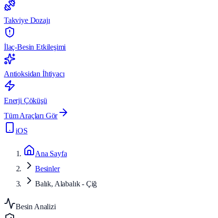
Takviye Dozajı
İlaç-Besin Etkileşimi
Antioksidan İhtiyacı
Enerji Çöküşü
Tüm Araçları Gör
iOS
Ana Sayfa
Besinler
Balık, Alabalık - Çiğ
Besin Analizi