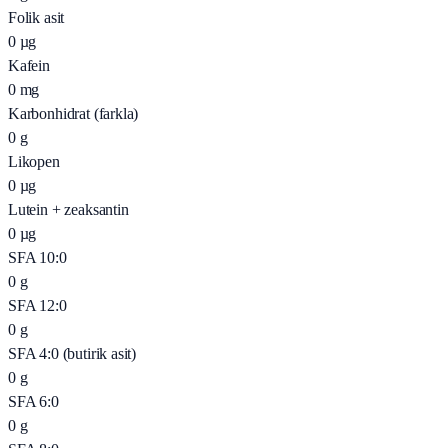
Folik asit
0
µg
Kafein
0
mg
Karbonhidrat (farkla)
0
g
Likopen
0
µg
Lutein + zeaksantin
0
µg
SFA 10:0
0
g
SFA 12:0
0
g
SFA 4:0 (butirik asit)
0
g
SFA 6:0
0
g