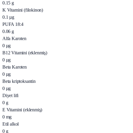
0.15
g
K Vitamini (filokinon)
0.1
µg
PUFA 18:4
0.06
g
Alfa Karoten
0
µg
B12 Vitamini (eklenmiş)
0
µg
Beta Karoten
0
µg
Beta kriptoksantin
0
µg
Diyet lifi
0
g
E Vitamini (eklenmiş)
0
mg
Etil alkol
0
g