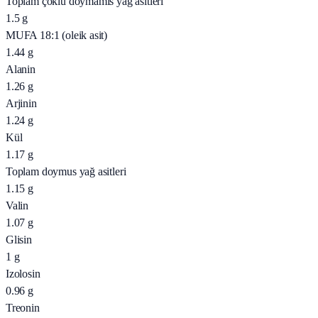
Toplam çoklu doymamis yağ asitleri
1.5
g
MUFA 18:1 (oleik asit)
1.44
g
Alanin
1.26
g
Arjinin
1.24
g
Kül
1.17
g
Toplam doymus yağ asitleri
1.15
g
Valin
1.07
g
Glisin
1
g
Izolosin
0.96
g
Treonin