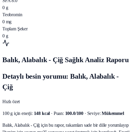
SFA 8:0
0
g
Teobromin
0
mg
Toplam Şeker
0
g
Balık, Alabalık - Çiğ Sağlık Analiz Raporu
Detaylı besin yorumu: Balık, Alabalık -
Çiğ
Hızlı özet
100 g için enerji:
148 kcal
· Puan:
100.0/100
· Seviye:
Mükemmel
Balık, Alabalık - Çiğ için bu rapor, rakamları sade bir dille yorumlayıp