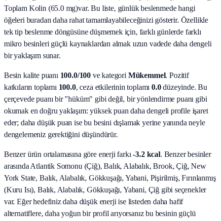
Toplam Kolin (65.0 mg)
var. Bu liste, günlük beslenmede hangi
öğeleri buradan daha rahat tamamlayabileceğinizi gösterir. Özellikle
tek tip beslenme döngüsüne düşmemek için, farklı günlerde farklı
mikro besinleri güçlü kaynaklardan almak uzun vadede daha dengeli
bir yaklaşım sunar.
Besin kalite puanı
100.0
/100
ve kategori
Mükemmel
. Pozitif
katkıların toplamı
100.0
, ceza etkilerinin toplamı
0.0
düzeyinde. Bu
çerçevede puanı bir "hüküm" gibi değil, bir yönlendirme puanı gibi
okumak en doğru yaklaşım: yüksek puan daha dengeli profile işaret
eder; daha düşük puan ise bu besini dışlamak yerine yanında neyle
dengelemeniz gerektiğini düşündürür.
Benzer ürün ortalamasına göre enerji farkı
-3.2 kcal
. Benzer besinler
arasında
Atlantik Somonu (Çiğ), Balık, Alabalık, Brook, Çiğ, New
York State, Balık, Alabalık, Gökkuşağı, Yabani, Pişirilmiş, Fırınlanmış
(Kuru Isı), Balık, Alabalık, Gökkuşağı, Yabani, Çiğ
gibi seçenekler
var. Eğer hedefiniz daha düşük enerji ise listeden daha hafif
alternatiflere, daha yoğun bir profil arıyorsanız bu besinin güçlü