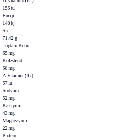
D Vitamini (IU)
155
iu
Enerji
148
kj
Su
71.42
g
Toplam Kolin
65
mg
Kolesterol
58
mg
A Vitamini (IU)
57
iu
Sodyum
52
mg
Kalsiyum
43
mg
Magnezyum
22
mg
Protein