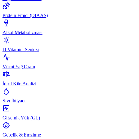
Protein Emici (DIAAS)
Alkol Metabolizması
D Vitamini Sentezi
Vücut Yağ Oranı
İdeal Kilo Analizi
Sıvı İhtiyacı
Glisemik Yük (GL)
Gebelik & Emzirme