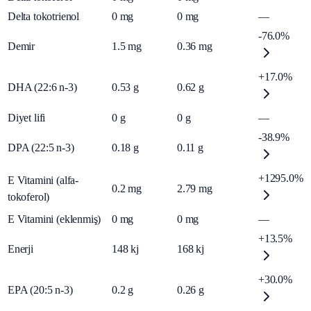
Delta tokotrienol
0
mg
0
mg
—
-76.0%
Demir
1.5
mg
0.36
mg
+17.0%
DHA (22:6 n-3)
0.53
g
0.62
g
Diyet lifi
0
g
0
g
—
-38.9%
DPA (22:5 n-3)
0.18
g
0.11
g
+1295.0%
E Vitamini (alfa-
0.2
mg
2.79
mg
tokoferol)
E Vitamini (eklenmiş)
0
mg
0
mg
—
+13.5%
Enerji
148
kj
168
kj
+30.0%
EPA (20:5 n-3)
0.2
g
0.26
g