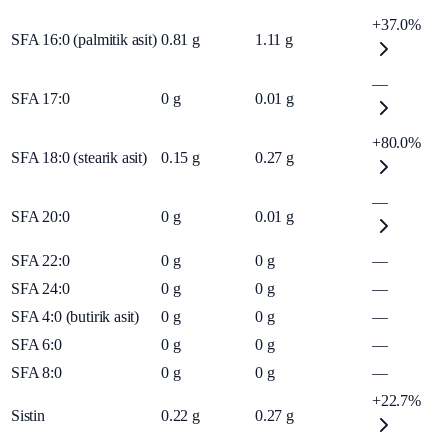
+37.0%
SFA 16:0 (palmitik asit)
0.81
g
1.11
g
—
SFA 17:0
0
g
0.01
g
+80.0%
SFA 18:0 (stearik asit)
0.15
g
0.27
g
—
SFA 20:0
0
g
0.01
g
SFA 22:0
0
g
0
g
—
SFA 24:0
0
g
0
g
—
SFA 4:0 (butirik asit)
0
g
0
g
—
SFA 6:0
0
g
0
g
—
SFA 8:0
0
g
0
g
—
+22.7%
Sistin
0.22
g
0.27
g