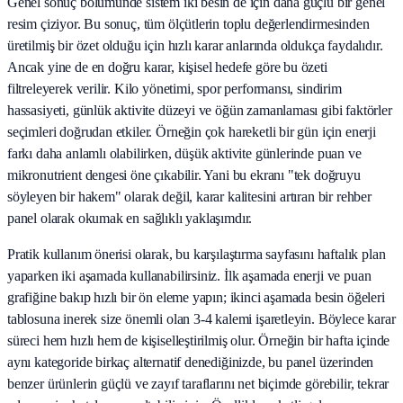
Genel sonuç bölümünde sistem iki besin de için daha güçlü bir genel
resim çiziyor. Bu sonuç, tüm ölçütlerin toplu değerlendirmesinden
üretilmiş bir özet olduğu için hızlı karar anlarında oldukça faydalıdır.
Ancak yine de en doğru karar, kişisel hedefe göre bu özeti
filtreleyerek verilir. Kilo yönetimi, spor performansı, sindirim
hassasiyeti, günlük aktivite düzeyi ve öğün zamanlaması gibi faktörler
seçimleri doğrudan etkiler. Örneğin çok hareketli bir gün için enerji
farkı daha anlamlı olabilirken, düşük aktivite günlerinde puan ve
mikronutrient dengesi öne çıkabilir. Yani bu ekranı "tek doğruyu
söyleyen bir hakem" olarak değil, karar kalitesini artıran bir rehber
panel olarak okumak en sağlıklı yaklaşımdır.
Pratik kullanım önerisi olarak, bu karşılaştırma sayfasını haftalık plan
yaparken iki aşamada kullanabilirsiniz. İlk aşamada enerji ve puan
grafiğine bakıp hızlı bir ön eleme yapın; ikinci aşamada besin öğeleri
tablosuna inerek size önemli olan 3-4 kalemi işaretleyin. Böylece karar
süreci hem hızlı hem de kişiselleştirilmiş olur. Örneğin bir hafta içinde
aynı kategoride birkaç alternatif denediğinizde, bu panel üzerinden
benzer ürünlerin güçlü ve zayıf taraflarını net biçimde görebilir, tekrar