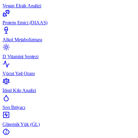
Vegan Eksik Analizi
Protein Emici (DIAAS)
Alkol Metabolizması
D Vitamini Sentezi
Vücut Yağ Oranı
İdeal Kilo Analizi
Sıvı İhtiyacı
Glisemik Yük (GL)