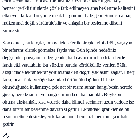
eden seçim hatalarını azaltabilirsiniz. Özellikle paketli gıda veya
benzer içerikli ürünlerde gözle fark edilmeyen ama beslenme kalitesini
etkileyen farklar bu yöntemle daha görünür hale gelir. Sonuçta amaç
mükemmel değil, sürdürülebilir ve anlaşılır bir beslenme düzeni
kurmaktır.
Son olarak, bu karşılaştırmayı tek seferlik bir çıktı gibi değil, yaşayan
bir referans olarak görmekte fayda var. Gün içinde hedefiniz
değişebilir, porsiyonlar değişebilir, hatta aynı ürün farklı tariflerde
farklı etki yaratabilir. Bu yüzden burada gördüğünüz verileri öğün
akışı içinde tekrar tekrar yorumlamak en doğru yaklaşımı sağlar. Enerji
farkı, puan farkı ve öğe bazındaki üstünlük dağılımı birlikte
okunduğunda kullanıcıya çok net bir resim sunar: hangi besin nerede
güçlü, nerede sınırlı ve hangi durumda daha mantıklı. Böyle bir
okuma alışkanlığı, kısa vadede daha bilinçli seçimler; uzun vadede ise
daha tutarlı bir beslenme davranışı getirir. Ekrandaki grafikler de bu
resmi metinle destekleyerek karar anını hem hızlı hem anlaşılır hale
getirir.