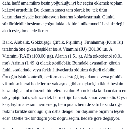
daha hafif ama mikro besin yoğunluğu iyi bir seçim eklemek toplam
kaliteyi artırabilir. Bu ekranın amacı tam olarak bu: tek ürün
kararından ziyade kombinasyon kararını kolaylaştırmak. Çünkü
sürdürülebilir beslenme çoğunlukla tek bir "mükemmel" besinle değil,
akıllı eşleştirmelerle ilerler.
Balık, Alabalık, Gökkuşağı, Çiftlik, Pişirilmiş, Fırınlanmış (Kuru Isı)
tarafında öne çıkan başlıklar ise A Vitamini (IU) (301.00 iu), A
Vitamini (RAE) (100.00 µg), Alanin (1.51 g), Alfa tokotrienol (0.01
mg), Arjinin (1.49 g) olarak görülebilir. Buradaki avantajlar, günün
farklı saatlerinde veya farklı ihtiyaçlarda oldukça değerli olabilir.
Örneğin iştah kontrolü, performans desteği, toparlanma veya günlük
vitamin-mineral hedeflerine yaklaşma gibi amaçlar için ikinci besinin
kazandığı alanlar önemli bir referans olur. Bu noktada kullanıcıların en
sık yaptığı hata, yalnızca tek bir metriğe bakarak karar vermektir. Oysa
karşılaştırma ekranı hem enerji, hem puan, hem de satır bazında öğe
farkını birlikte sunduğu için daha dengeli bir düşünme biçimini teşvik
eder. Özetle tek bir doğru yok; doğru seçim, hedefe göre değişiyor.