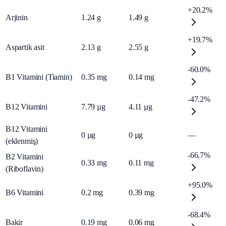
+20.2%
Arjinin
1.24
g
1.49
g
+19.7%
Aspartik asit
2.13
g
2.55
g
-60.0%
B1 Vitamini (Tiamin)
0.35
mg
0.14
mg
-47.2%
B12 Vitamini
7.79
µg
4.11
µg
B12 Vitamini
0
µg
0
µg
—
(eklenmiş)
-66.7%
B2 Vitamini
0.33
mg
0.11
mg
(Riboflavin)
+95.0%
B6 Vitamini
0.2
mg
0.39
mg
-68.4%
Bakir
0.19
mg
0.06
mg