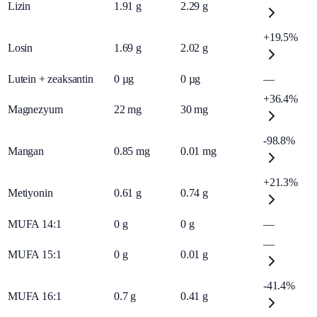
Lizin
1.91
g
2.29
g
+19.5%
Losin
1.69
g
2.02
g
Lutein + zeaksantin
0
µg
0
µg
—
+36.4%
Magnezyum
22
mg
30
mg
-98.8%
Mangan
0.85
mg
0.01
mg
+21.3%
Metiyonin
0.61
g
0.74
g
MUFA 14:1
0
g
0
g
—
—
MUFA 15:1
0
g
0.01
g
-41.4%
MUFA 16:1
0.7
g
0.41
g