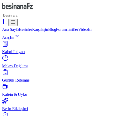
Ana Sayfa
Besinler
Karşılaştır
Blog
Forum
Tarifler
Videolar
Araçlar
Kalori İhtiyacı
Makro Dağılımı
Günlük Referans
Kafein & Uyku
Besin Etkileşimi