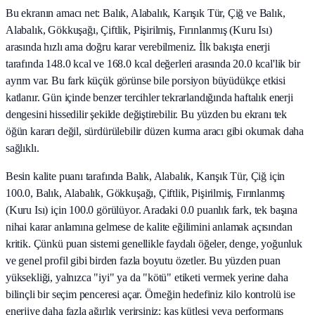
Bu ekranın amacı net: Balık, Alabalık, Karışık Tür, Çiğ ve Balık,
Alabalık, Gökkuşağı, Çiftlik, Pişirilmiş, Fırınlanmış (Kuru Isı)
arasında hızlı ama doğru karar verebilmeniz. İlk bakışta enerji
tarafında 148.0 kcal ve 168.0 kcal değerleri arasında 20.0 kcal'lik bir
ayrım var. Bu fark küçük görünse bile porsiyon büyüdükçe etkisi
katlanır. Gün içinde benzer tercihler tekrarlandığında haftalık enerji
dengesini hissedilir şekilde değiştirebilir. Bu yüzden bu ekranı tek
öğün kararı değil, sürdürülebilir düzen kurma aracı gibi okumak daha
sağlıklı.
Besin kalite puanı tarafında Balık, Alabalık, Karışık Tür, Çiğ için
100.0, Balık, Alabalık, Gökkuşağı, Çiftlik, Pişirilmiş, Fırınlanmış
(Kuru Isı) için 100.0 görülüyor. Aradaki 0.0 puanlık fark, tek başına
nihai karar anlamına gelmese de kalite eğilimini anlamak açısından
kritik. Çünkü puan sistemi genellikle faydalı öğeler, denge, yoğunluk
ve genel profil gibi birden fazla boyutu özetler. Bu yüzden puan
yüksekliği, yalnızca "iyi" ya da "kötü" etiketi vermek yerine daha
bilinçli bir seçim penceresi açar. Örneğin hedefiniz kilo kontrolü ise
enerjiye daha fazla ağırlık verirsiniz; kas kütlesi veya performans