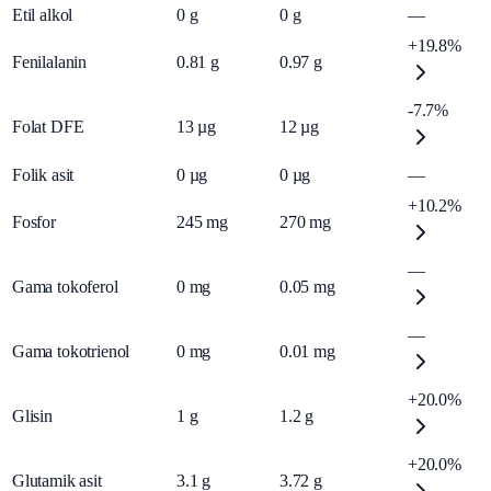
Etil alkol
0
g
0
g
—
+19.8%
Fenilalanin
0.81
g
0.97
g
-7.7%
Folat DFE
13
µg
12
µg
Folik asit
0
µg
0
µg
—
+10.2%
Fosfor
245
mg
270
mg
—
Gama tokoferol
0
mg
0.05
mg
—
Gama tokotrienol
0
mg
0.01
mg
+20.0%
Glisin
1
g
1.2
g
+20.0%
Glutamik asit
3.1
g
3.72
g