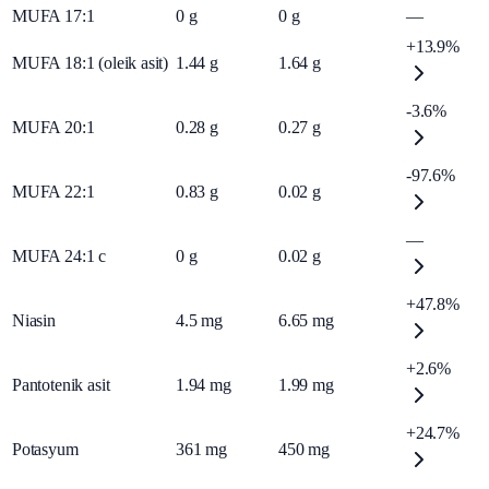
MUFA 17:1
0
g
0
g
—
+13.9%
MUFA 18:1 (oleik asit)
1.44
g
1.64
g
-3.6%
MUFA 20:1
0.28
g
0.27
g
-97.6%
MUFA 22:1
0.83
g
0.02
g
—
MUFA 24:1 c
0
g
0.02
g
+47.8%
Niasin
4.5
mg
6.65
mg
+2.6%
Pantotenik asit
1.94
mg
1.99
mg
+24.7%
Potasyum
361
mg
450
mg