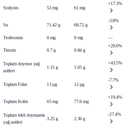
+17.3%
Sodyum
52
mg
61
mg
-3.8%
Su
71.42
g
68.72
g
Teobromin
0
mg
0
mg
—
+20.0%
Tirozin
0.7
g
0.84
g
+43.5%
Toplam doymus yağ
1.15
g
1.65
g
asitleri
-7.7%
Toplam Folat
13
µg
12
µg
+19.4%
Toplam Kolin
65
mg
77.6
mg
-27.4%
Toplam tekli doymamis
3.25
g
2.36
g
yağ asitleri