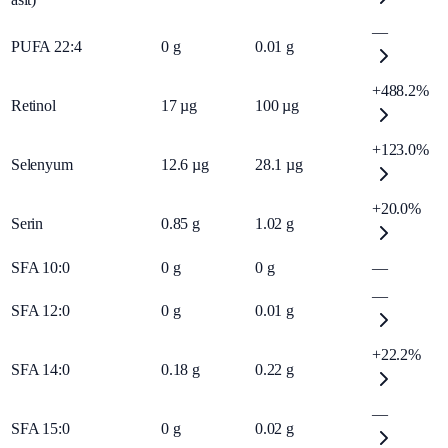
—
PUFA 22:4
0
g
0.01
g
+488.2%
Retinol
17
µg
100
µg
+123.0%
Selenyum
12.6
µg
28.1
µg
+20.0%
Serin
0.85
g
1.02
g
SFA 10:0
0
g
0
g
—
—
SFA 12:0
0
g
0.01
g
+22.2%
SFA 14:0
0.18
g
0.22
g
—
SFA 15:0
0
g
0.02
g