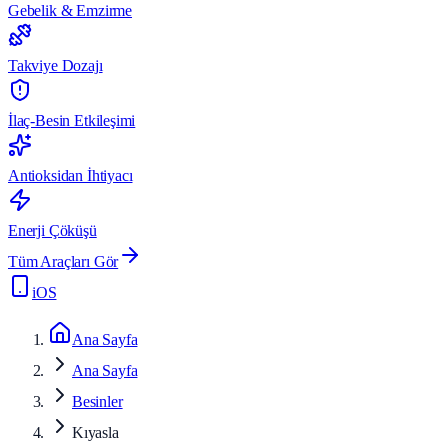
Gebelik & Emzirme
Takviye Dozajı
İlaç-Besin Etkileşimi
Antioksidan İhtiyacı
Enerji Çöküşü
Tüm Araçları Gör
iOS
Ana Sayfa
Ana Sayfa
Besinler
Kıyasla