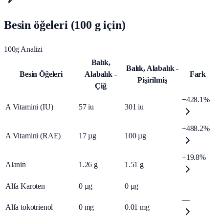
Besin öğeleri (100 g için)
100g Analizi
Balık,
Balık, Alabalık -
Besin Öğeleri
Alabalık -
Fark
Pişirilmiş
Çiğ
+428.1%
A Vitamini (IU)
57
iu
301
iu
+488.2%
A Vitamini (RAE)
17
µg
100
µg
+19.8%
Alanin
1.26
g
1.51
g
Alfa Karoten
0
µg
0
µg
—
—
Alfa tokotrienol
0
mg
0.01
mg