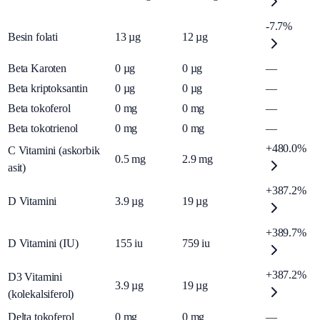
-7.7%
Besin folati
13
µg
12
µg
Beta Karoten
0
µg
0
µg
—
Beta kriptoksantin
0
µg
0
µg
—
Beta tokoferol
0
mg
0
mg
—
Beta tokotrienol
0
mg
0
mg
—
+480.0%
C Vitamini (askorbik
0.5
mg
2.9
mg
asit)
+387.2%
D Vitamini
3.9
µg
19
µg
+389.7%
D Vitamini (IU)
155
iu
759
iu
+387.2%
D3 Vitamini
3.9
µg
19
µg
(kolekalsiferol)
Delta tokoferol
0
mg
0
mg
—