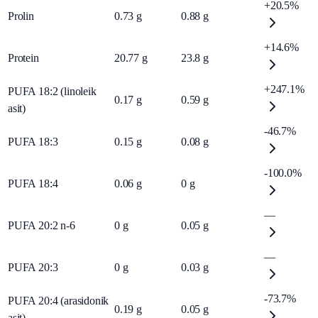
+20.5%
Prolin
0.73
g
0.88
g
+14.6%
Protein
20.77
g
23.8
g
+247.1%
PUFA 18:2 (linoleik
0.17
g
0.59
g
asit)
-46.7%
PUFA 18:3
0.15
g
0.08
g
-100.0%
PUFA 18:4
0.06
g
0
g
—
PUFA 20:2 n-6
0
g
0.05
g
—
PUFA 20:3
0
g
0.03
g
-73.7%
PUFA 20:4 (arasidonik
0.19
g
0.05
g
asit)