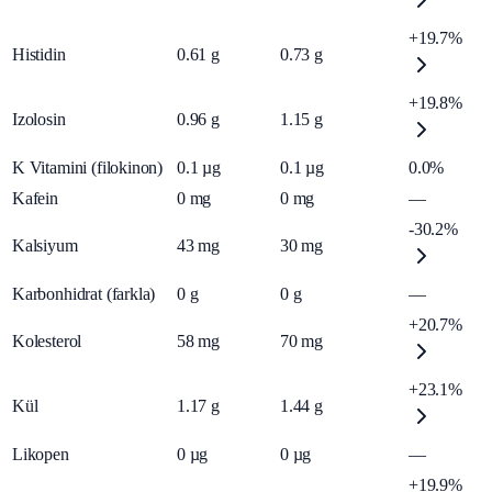
+19.7%
Histidin
0.61
g
0.73
g
+19.8%
Izolosin
0.96
g
1.15
g
K Vitamini (filokinon)
0.1
µg
0.1
µg
0.0%
Kafein
0
mg
0
mg
—
-30.2%
Kalsiyum
43
mg
30
mg
Karbonhidrat (farkla)
0
g
0
g
—
+20.7%
Kolesterol
58
mg
70
mg
+23.1%
Kül
1.17
g
1.44
g
Likopen
0
µg
0
µg
—
+19.9%