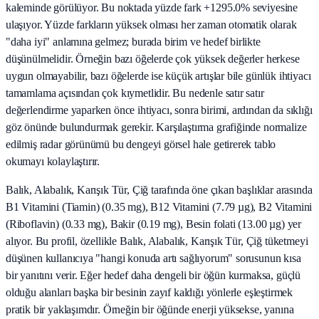
kaleminde görülüyor. Bu noktada yüzde fark +1295.0% seviyesine
ulaşıyor. Yüzde farkların yüksek olması her zaman otomatik olarak
"daha iyi" anlamına gelmez; burada birim ve hedef birlikte
düşünülmelidir. Örneğin bazı öğelerde çok yüksek değerler herkese
uygun olmayabilir, bazı öğelerde ise küçük artışlar bile günlük ihtiyacı
tamamlama açısından çok kıymetlidir. Bu nedenle satır satır
değerlendirme yaparken önce ihtiyacı, sonra birimi, ardından da sıklığı
göz önünde bulundurmak gerekir. Karşılaştırma grafiğinde normalize
edilmiş radar görünümü bu dengeyi görsel hale getirerek tablo
okumayı kolaylaştırır.
Balık, Alabalık, Karışık Tür, Çiğ tarafında öne çıkan başlıklar arasında
B1 Vitamini (Tiamin) (0.35 mg), B12 Vitamini (7.79 µg), B2 Vitamini
(Riboflavin) (0.33 mg), Bakir (0.19 mg), Besin folati (13.00 µg) yer
alıyor. Bu profil, özellikle Balık, Alabalık, Karışık Tür, Çiğ tüketmeyi
düşünen kullanıcıya "hangi konuda artı sağlıyorum" sorusunun kısa
bir yanıtını verir. Eğer hedef daha dengeli bir öğün kurmaksa, güçlü
olduğu alanları başka bir besinin zayıf kaldığı yönlerle eşleştirmek
pratik bir yaklaşımdır. Örneğin bir öğünde enerji yüksekse, yanına