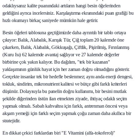
odaklıysanız kalite puanındaki artıların hangi besin öğelerinden
geldiğini ayrıca incelersiniz. Karşılaştırma ekranındaki puan grafiği bu
hızlı okumayı birkaç saniyede mümkün hale getirir.
Besin öğeleri tablosuna geçtiğimizde daha ayrıntılı bir tablo ortaya
çıkıyor: Balık, Alabalık, Karışık Tür, Çiğ toplam 20 kalemde öne
çıkarken, Balık, Alabalık, Gökkuşağı, Çiftlik, Pişirilmiş, Fırınlanmış
(Kuru Isı) 62 kalemde avantaj sağlıyor ve 27 kalemde değerler
birbirine çok yakın kalıyor. Bu dağılım, "tek bir kazanan"
yaklaşımının günlük hayat için her zaman doğru olmadığını gösterir.
Gerçekte insanlar tek bir hedefle beslenmez; aynı anda enerji dengesi,
tokluk, sindirim, mikronutrient kalitesi ve bütçe gibi farklı kriterleri
düşünür. Dolayısıyla bu panelin doğru kullanımı, bir besini mutlak
şekilde diğerinden üstün ilan etmekten ziyade, ihtiyaç odaklı seçim
yapmak olmalı. Sabah kahvaltısı için farklı, antrenman öncesi veya
akşam yemeği için farklı seçim yapmak çoğu zaman daha akıllıca bir
stratejidir.
En dikkat çekici farklardan biri "E Vitamini (alfa-tokoferol)"