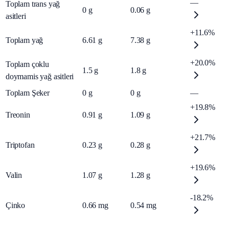
—
Toplam trans yağ
0
g
0.06
g
asitleri
+11.6%
Toplam yağ
6.61
g
7.38
g
+20.0%
Toplam çoklu
1.5
g
1.8
g
doymamis yağ asitleri
Toplam Şeker
0
g
0
g
—
+19.8%
Treonin
0.91
g
1.09
g
+21.7%
Triptofan
0.23
g
0.28
g
+19.6%
Valin
1.07
g
1.28
g
-18.2%
Çinko
0.66
mg
0.54
mg