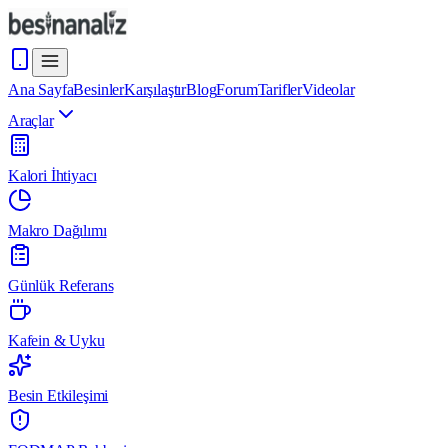
Ana Sayfa
Besinler
Karşılaştır
Blog
Forum
Tarifler
Videolar
Araçlar
Kalori İhtiyacı
Makro Dağılımı
Günlük Referans
Kafein & Uyku
Besin Etkileşimi