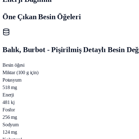
Öne Çıkan Besin Öğeleri
Balık, Burbot - Pişirilmiş Detaylı Besin De
Besin öğesi
Miktar (100 g için)
Potasyum
518
mg
Enerji
481
kj
Fosfor
256
mg
Sodyum
124
mg