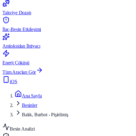
Takviye Dozajı
İlaç-Besin Etkileşimi
Antioksidan İhtiyacı
Enerji Çöküşü
Tüm Araçları Gör
iOS
Ana Sayfa
Besinler
Balık, Burbot - Pişirilmiş
Besin Analizi