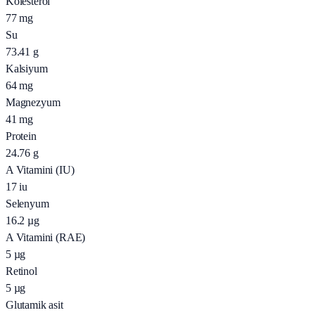
Kolesterol
77
mg
Su
73.41
g
Kalsiyum
64
mg
Magnezyum
41
mg
Protein
24.76
g
A Vitamini (IU)
17
iu
Selenyum
16.2
µg
A Vitamini (RAE)
5
µg
Retinol
5
µg
Glutamik asit