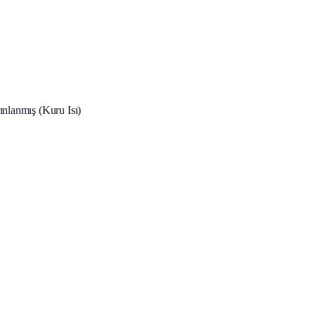
rınlanmış (Kuru Isı)