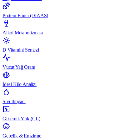
Protein Emici (DIAAS)
Alkol Metabolizması
D Vitamini Sentezi
Vücut Yağ Oranı
İdeal Kilo Analizi
Sıvı İhtiyacı
Glisemik Yük (GL)
Gebelik & Emzirme