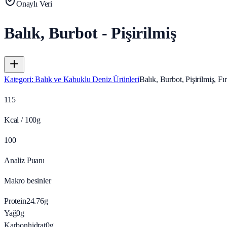
Onaylı Veri
Balık, Burbot - Pişirilmiş
Kategori
:
Balık ve Kabuklu Deniz Ürünleri
Balık, Burbot, Pişirilmiş, Fı
115
Kcal / 100g
100
Analiz Puanı
Makro besinler
Protein
24.76
g
Yağ
0
g
Karbonhidrat
0
g