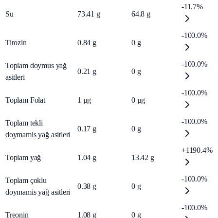
-11.7%
Su
73.41
g
64.8
g
-100.0%
Tirozin
0.84
g
0
g
-100.0%
Toplam doymus yağ
0.21
g
0
g
asitleri
-100.0%
Toplam Folat
1
µg
0
µg
-100.0%
Toplam tekli
0.17
g
0
g
doymamis yağ asitleri
+1190.4%
Toplam yağ
1.04
g
13.42
g
-100.0%
Toplam çoklu
0.38
g
0
g
doymamis yağ asitleri
-100.0%
Treonin
1.08
g
0
g