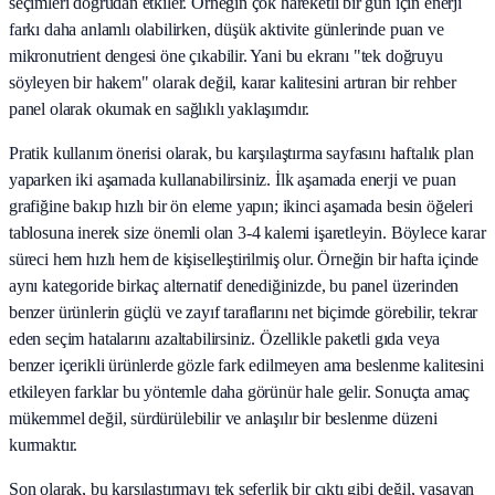
seçimleri doğrudan etkiler. Örneğin çok hareketli bir gün için enerji
farkı daha anlamlı olabilirken, düşük aktivite günlerinde puan ve
mikronutrient dengesi öne çıkabilir. Yani bu ekranı "tek doğruyu
söyleyen bir hakem" olarak değil, karar kalitesini artıran bir rehber
panel olarak okumak en sağlıklı yaklaşımdır.
Pratik kullanım önerisi olarak, bu karşılaştırma sayfasını haftalık plan
yaparken iki aşamada kullanabilirsiniz. İlk aşamada enerji ve puan
grafiğine bakıp hızlı bir ön eleme yapın; ikinci aşamada besin öğeleri
tablosuna inerek size önemli olan 3-4 kalemi işaretleyin. Böylece karar
süreci hem hızlı hem de kişiselleştirilmiş olur. Örneğin bir hafta içinde
aynı kategoride birkaç alternatif denediğinizde, bu panel üzerinden
benzer ürünlerin güçlü ve zayıf taraflarını net biçimde görebilir, tekrar
eden seçim hatalarını azaltabilirsiniz. Özellikle paketli gıda veya
benzer içerikli ürünlerde gözle fark edilmeyen ama beslenme kalitesini
etkileyen farklar bu yöntemle daha görünür hale gelir. Sonuçta amaç
mükemmel değil, sürdürülebilir ve anlaşılır bir beslenme düzeni
kurmaktır.
Son olarak, bu karşılaştırmayı tek seferlik bir çıktı gibi değil, yaşayan