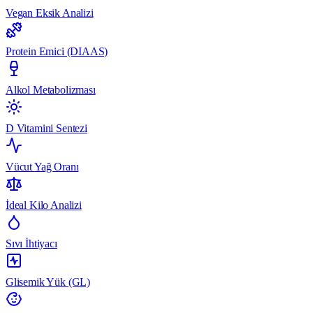
Vegan Eksik Analizi
Protein Emici (DIAAS)
Alkol Metabolizması
D Vitamini Sentezi
Vücut Yağ Oranı
İdeal Kilo Analizi
Sıvı İhtiyacı
Glisemik Yük (GL)