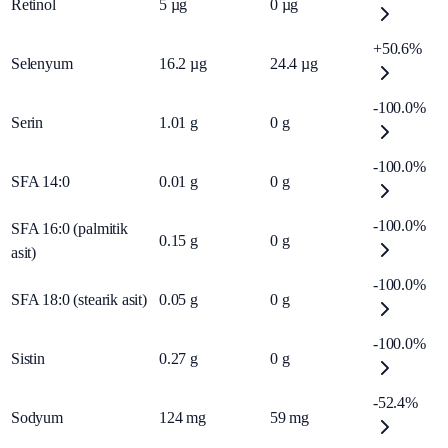
Retinol
5
µg
0
µg
+50.6%
Selenyum
16.2
µg
24.4
µg
-100.0%
Serin
1.01
g
0
g
-100.0%
SFA 14:0
0.01
g
0
g
-100.0%
SFA 16:0 (palmitik
0.15
g
0
g
asit)
-100.0%
SFA 18:0 (stearik asit)
0.05
g
0
g
-100.0%
Sistin
0.27
g
0
g
-52.4%
Sodyum
124
mg
59
mg