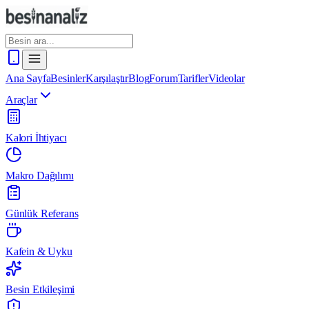
Ana Sayfa
Besinler
Karşılaştır
Blog
Forum
Tarifler
Videolar
Araçlar
Kalori İhtiyacı
Makro Dağılımı
Günlük Referans
Kafein & Uyku
Besin Etkileşimi