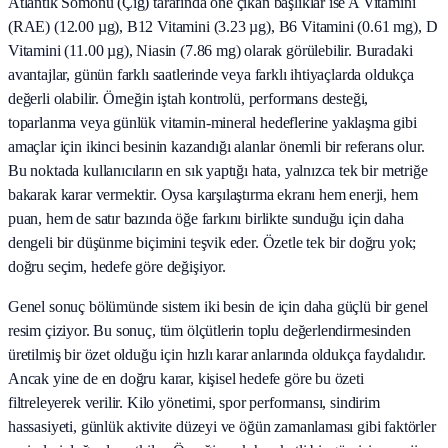
Atlantik Somonu (Çiğ) tarafında öne çıkan başlıklar ise A Vitamini
(RAE) (12.00 µg), B12 Vitamini (3.23 µg), B6 Vitamini (0.61 mg), D
Vitamini (11.00 µg), Niasin (7.86 mg) olarak görülebilir. Buradaki
avantajlar, günün farklı saatlerinde veya farklı ihtiyaçlarda oldukça
değerli olabilir. Örneğin iştah kontrolü, performans desteği,
toparlanma veya günlük vitamin-mineral hedeflerine yaklaşma gibi
amaçlar için ikinci besinin kazandığı alanlar önemli bir referans olur.
Bu noktada kullanıcıların en sık yaptığı hata, yalnızca tek bir metriğe
bakarak karar vermektir. Oysa karşılaştırma ekranı hem enerji, hem
puan, hem de satır bazında öğe farkını birlikte sunduğu için daha
dengeli bir düşünme biçimini teşvik eder. Özetle tek bir doğru yok;
doğru seçim, hedefe göre değişiyor.
Genel sonuç bölümünde sistem iki besin de için daha güçlü bir genel
resim çiziyor. Bu sonuç, tüm ölçütlerin toplu değerlendirmesinden
üretilmiş bir özet olduğu için hızlı karar anlarında oldukça faydalıdır.
Ancak yine de en doğru karar, kişisel hedefe göre bu özeti
filtreleyerek verilir. Kilo yönetimi, spor performansı, sindirim
hassasiyeti, günlük aktivite düzeyi ve öğün zamanlaması gibi faktörler