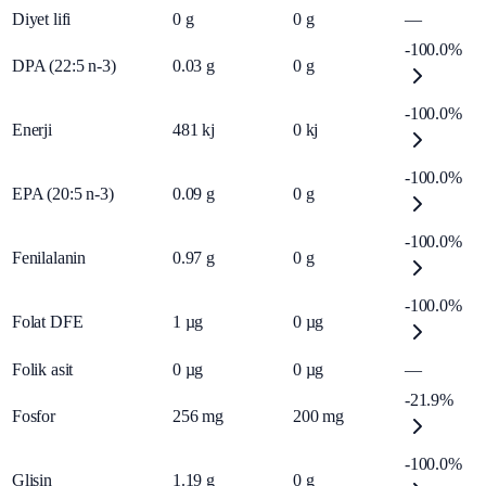
Diyet lifi
0
g
0
g
—
-100.0%
DPA (22:5 n-3)
0.03
g
0
g
-100.0%
Enerji
481
kj
0
kj
-100.0%
EPA (20:5 n-3)
0.09
g
0
g
-100.0%
Fenilalanin
0.97
g
0
g
-100.0%
Folat DFE
1
µg
0
µg
Folik asit
0
µg
0
µg
—
-21.9%
Fosfor
256
mg
200
mg
-100.0%
Glisin
1.19
g
0
g