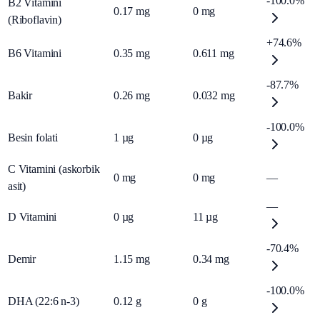
-100.0%
B2 Vitamini
0.17
mg
0
mg
(Riboflavin)
+74.6%
B6 Vitamini
0.35
mg
0.611
mg
-87.7%
Bakir
0.26
mg
0.032
mg
-100.0%
Besin folati
1
µg
0
µg
C Vitamini (askorbik
0
mg
0
mg
—
asit)
—
D Vitamini
0
µg
11
µg
-70.4%
Demir
1.15
mg
0.34
mg
-100.0%
DHA (22:6 n-3)
0.12
g
0
g