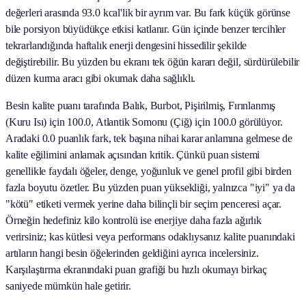
değerleri arasında 93.0 kcal'lik bir ayrım var. Bu fark küçük görünse
bile porsiyon büyüdükçe etkisi katlanır. Gün içinde benzer tercihler
tekrarlandığında haftalık enerji dengesini hissedilir şekilde
değiştirebilir. Bu yüzden bu ekranı tek öğün kararı değil, sürdürülebilir
düzen kurma aracı gibi okumak daha sağlıklı.
Besin kalite puanı tarafında Balık, Burbot, Pişirilmiş, Fırınlanmış
(Kuru Isı) için 100.0, Atlantik Somonu (Çiğ) için 100.0 görülüyor.
Aradaki 0.0 puanlık fark, tek başına nihai karar anlamına gelmese de
kalite eğilimini anlamak açısından kritik. Çünkü puan sistemi
genellikle faydalı öğeler, denge, yoğunluk ve genel profil gibi birden
fazla boyutu özetler. Bu yüzden puan yüksekliği, yalnızca "iyi" ya da
"kötü" etiketi vermek yerine daha bilinçli bir seçim penceresi açar.
Örneğin hedefiniz kilo kontrolü ise enerjiye daha fazla ağırlık
verirsiniz; kas kütlesi veya performans odaklıysanız kalite puanındaki
artıların hangi besin öğelerinden geldiğini ayrıca incelersiniz.
Karşılaştırma ekranındaki puan grafiği bu hızlı okumayı birkaç
saniyede mümkün hale getirir.