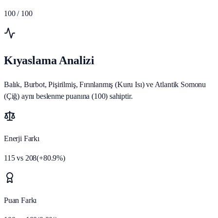
100
/ 100
Kıyaslama Analizi
Balık, Burbot, Pişirilmiş, Fırınlanmış (Kuru Isı) ve Atlantik Somonu
(Çiğ) aynı beslenme puanına (100) sahiptir.
Enerji Farkı
115
vs
208
(
+
80.9
%)
Puan Farkı