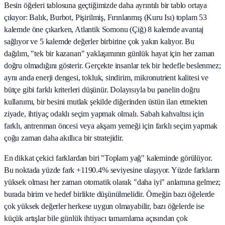
Besin öğeleri tablosuna geçtiğimizde daha ayrıntılı bir tablo ortaya
çıkıyor: Balık, Burbot, Pişirilmiş, Fırınlanmış (Kuru Isı) toplam 53
kalemde öne çıkarken, Atlantik Somonu (Çiğ) 8 kalemde avantaj
sağlıyor ve 5 kalemde değerler birbirine çok yakın kalıyor. Bu
dağılım, "tek bir kazanan" yaklaşımının günlük hayat için her zaman
doğru olmadığını gösterir. Gerçekte insanlar tek bir hedefle beslenmez;
aynı anda enerji dengesi, tokluk, sindirim, mikronutrient kalitesi ve
bütçe gibi farklı kriterleri düşünür. Dolayısıyla bu panelin doğru
kullanımı, bir besini mutlak şekilde diğerinden üstün ilan etmekten
ziyade, ihtiyaç odaklı seçim yapmak olmalı. Sabah kahvaltısı için
farklı, antrenman öncesi veya akşam yemeği için farklı seçim yapmak
çoğu zaman daha akıllıca bir stratejidir.
En dikkat çekici farklardan biri "Toplam yağ" kaleminde görülüyor.
Bu noktada yüzde fark +1190.4% seviyesine ulaşıyor. Yüzde farkların
yüksek olması her zaman otomatik olarak "daha iyi" anlamına gelmez;
burada birim ve hedef birlikte düşünülmelidir. Örneğin bazı öğelerde
çok yüksek değerler herkese uygun olmayabilir, bazı öğelerde ise
küçük artışlar bile günlük ihtiyacı tamamlama açısından çok