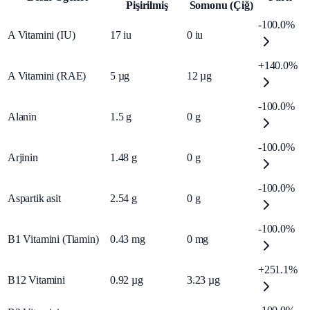
Pişirilmiş
Somonu (Çiğ)
-100.0%
A Vitamini (IU)
17
iu
0
iu
+140.0%
A Vitamini (RAE)
5
µg
12
µg
-100.0%
Alanin
1.5
g
0
g
-100.0%
Arjinin
1.48
g
0
g
-100.0%
Aspartik asit
2.54
g
0
g
-100.0%
B1 Vitamini (Tiamin)
0.43
mg
0
mg
+251.1%
B12 Vitamini
0.92
µg
3.23
µg