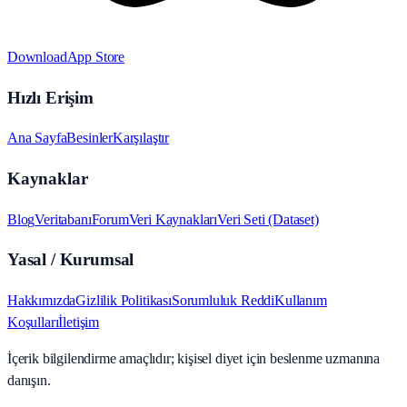
Download
App Store
Hızlı Erişim
Ana Sayfa
Besinler
Karşılaştır
Kaynaklar
Blog
Veritabanı
Forum
Veri Kaynakları
Veri Seti (Dataset)
Yasal / Kurumsal
Hakkımızda
Gizlilik Politikası
Sorumluluk Reddi
Kullanım
Koşulları
İletişim
İçerik bilgilendirme amaçlıdır; kişisel diyet için beslenme uzmanına
danışın.