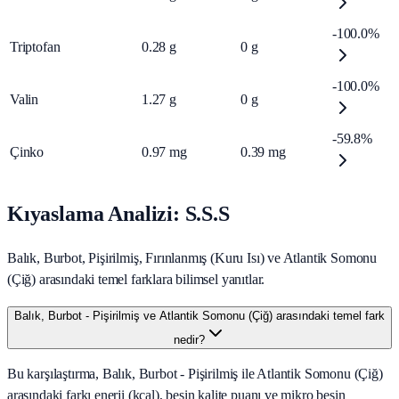
-100.0%
Triptofan
0.28
g
0
g
-100.0%
Valin
1.27
g
0
g
-59.8%
Çinko
0.97
mg
0.39
mg
Kıyaslama Analizi: S.S.S
Balık, Burbot, Pişirilmiş, Fırınlanmış (Kuru Isı) ve Atlantik Somonu
(Çiğ) arasındaki temel farklara bilimsel yanıtlar.
Balık, Burbot - Pişirilmiş ve Atlantik Somonu (Çiğ) arasındaki temel fark
nedir?
Bu karşılaştırma, Balık, Burbot - Pişirilmiş ile Atlantik Somonu (Çiğ)
arasındaki farkı enerji (kcal), besin kalite puanı ve mikro besin