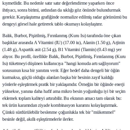
kıymetlidir. Bu nedenle satır satır değerlendirme yaparken önce
ihtiyacı, sonra birimi, ardından da sıklığı göz önünde bulundurmak
gerekir. Karşılaştırma grafiğinde normalize edilmiş radar görünümü bu
dengeyi görsel hale getirerek tablo okumayı kolaylaştırır.
Balık, Burbot, Pişirilmiş, Fırınlanmış (Kuru Isı) tarafında öne çıkan
başlıklar arasında A Vitamini (IU) (17.00 iu), Alanin (1.50 g), Arjinin
(1.48 g), Aspartik asit (2.54 g), B1 Vitamini (Tiamin) (0.43 mg) yer
alıyor. Bu profil, özellikle Balık, Burbot, Pişirilmiş, Fırınlanmış (Kuru
Isı) tüketmeyi düşünen kullanıcıya "hangi konuda artı sağlıyorum"
sorusunun kısa bir yanıtını verir. Eğer hedef daha dengeli bir öğün
kurmaksa, güçlü olduğu alanları başka bir besinin zayıf kaldığı
yönlerle eşleştirmek pratik bir yaklaşımdır. Örneğin bir öğünde enerji
yüksekse, yanına daha hafif ama mikro besin yoğunluğu iyi bir seçim
eklemek toplam kaliteyi artırabilir. Bu ekranın amacı tam olarak bu:
tek ürün kararından ziyade kombinasyon kararını kolaylaştırmak.
Çünkü sürdürülebilir beslenme çoğunlukla tek bir "mükemmel"
besinle değil, akıllı eşleştirmelerle ilerler.