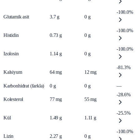
-100.0%
Glutamik asit
3.7
g
0
g
-100.0%
Histidin
0.73
g
0
g
-100.0%
Izolosin
1.14
g
0
g
-81.3%
Kalsiyum
64
mg
12
mg
Karbonhidrat (farkla)
0
g
0
g
—
-28.6%
Kolesterol
77
mg
55
mg
-25.5%
Kül
1.49
g
1.11
g
-100.0%
Lizin
2.27
g
0
g