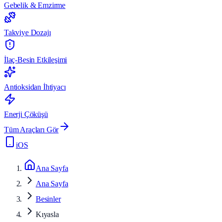
Gebelik & Emzirme
Takviye Dozajı
İlaç-Besin Etkileşimi
Antioksidan İhtiyacı
Enerji Çöküşü
Tüm Araçları Gör
iOS
Ana Sayfa
Ana Sayfa
Besinler
Kıyasla