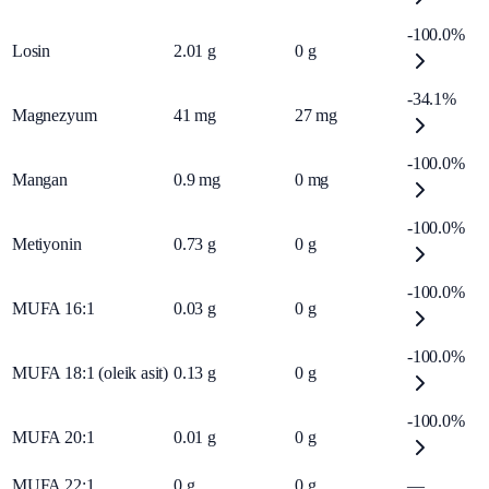
-100.0%
Losin
2.01
g
0
g
-34.1%
Magnezyum
41
mg
27
mg
-100.0%
Mangan
0.9
mg
0
mg
-100.0%
Metiyonin
0.73
g
0
g
-100.0%
MUFA 16:1
0.03
g
0
g
-100.0%
MUFA 18:1 (oleik asit)
0.13
g
0
g
-100.0%
MUFA 20:1
0.01
g
0
g
MUFA 22:1
0
g
0
g
—