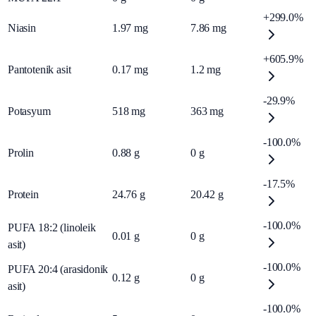
+299.0%
Niasin
1.97
mg
7.86
mg
+605.9%
Pantotenik asit
0.17
mg
1.2
mg
-29.9%
Potasyum
518
mg
363
mg
-100.0%
Prolin
0.88
g
0
g
-17.5%
Protein
24.76
g
20.42
g
-100.0%
PUFA 18:2 (linoleik
0.01
g
0
g
asit)
-100.0%
PUFA 20:4 (arasidonik
0.12
g
0
g
asit)
-100.0%