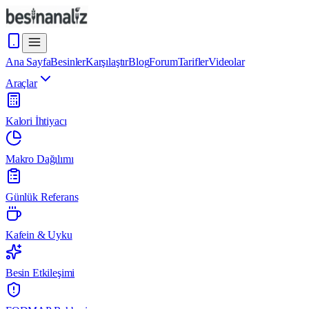
Ana Sayfa
Besinler
Karşılaştır
Blog
Forum
Tarifler
Videolar
Araçlar
Kalori İhtiyacı
Makro Dağılımı
Günlük Referans
Kafein & Uyku
Besin Etkileşimi