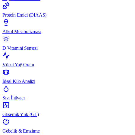
Protein Emici (DIAAS)
Alkol Metabolizması
D Vitamini Sentezi
Vücut Yağ Oranı
İdeal Kilo Analizi
Sıvı İhtiyacı
Glisemik Yük (GL)
Gebelik & Emzirme