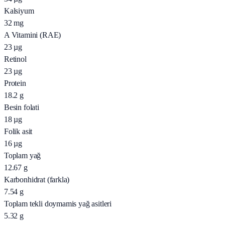
Kalsiyum
32
mg
A Vitamini (RAE)
23
µg
Retinol
23
µg
Protein
18.2
g
Besin folati
18
µg
Folik asit
16
µg
Toplam yağ
12.67
g
Karbonhidrat (farkla)
7.54
g
Toplam tekli doymamis yağ asitleri
5.32
g