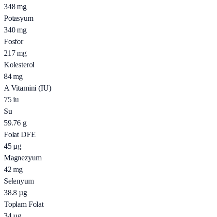
348
mg
Potasyum
340
mg
Fosfor
217
mg
Kolesterol
84
mg
A Vitamini (IU)
75
iu
Su
59.76
g
Folat DFE
45
µg
Magnezyum
42
mg
Selenyum
38.8
µg
Toplam Folat
34
µg