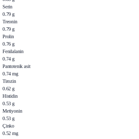
Serin
0.79
g
Treonin
0.79
g
Prolin
0.76
g
Fenilalanin
0.74
g
Pantotenik asit
0.74
mg
Tirozin
0.62
g
Histidin
0.53
g
Metiyonin
0.53
g
Çinko
0.52
mg