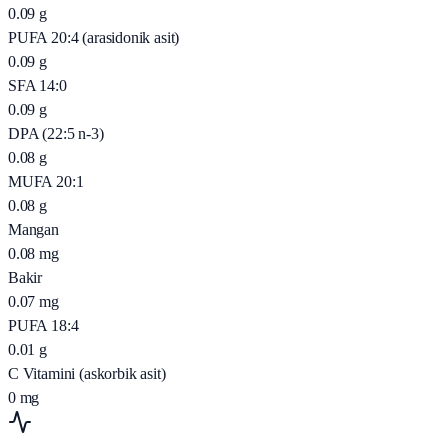
0.09
g
PUFA 20:4 (arasidonik asit)
0.09
g
SFA 14:0
0.09
g
DPA (22:5 n-3)
0.08
g
MUFA 20:1
0.08
g
Mangan
0.08
mg
Bakir
0.07
mg
PUFA 18:4
0.01
g
C Vitamini (askorbik asit)
0
mg