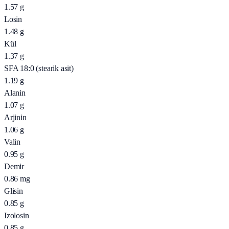
1.57
g
Losin
1.48
g
Kül
1.37
g
SFA 18:0 (stearik asit)
1.19
g
Alanin
1.07
g
Arjinin
1.06
g
Valin
0.95
g
Demir
0.86
mg
Glisin
0.85
g
Izolosin
0.85
g