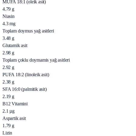
MUFA 18:1 (oleik asit)
4.79
g
Niasin
4.3
mg
Toplam doymus yağ asitleri
3.48
g
Glutamik asit
2.98
g
Toplam çoklu doymamis yağ asitleri
2.92
g
PUFA 18:2 (linoleik asit)
2.38
g
SFA 16:0 (palmitik asit)
2.19
g
B12 Vitamini
2.1
µg
Aspartik asit
1.79
g
Lizin