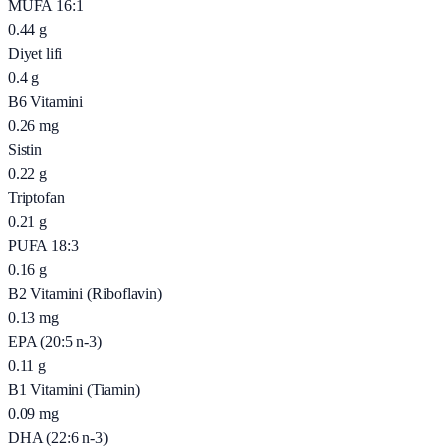
MUFA 16:1
0.44
g
Diyet lifi
0.4
g
B6 Vitamini
0.26
mg
Sistin
0.22
g
Triptofan
0.21
g
PUFA 18:3
0.16
g
B2 Vitamini (Riboflavin)
0.13
mg
EPA (20:5 n-3)
0.11
g
B1 Vitamini (Tiamin)
0.09
mg
DHA (22:6 n-3)