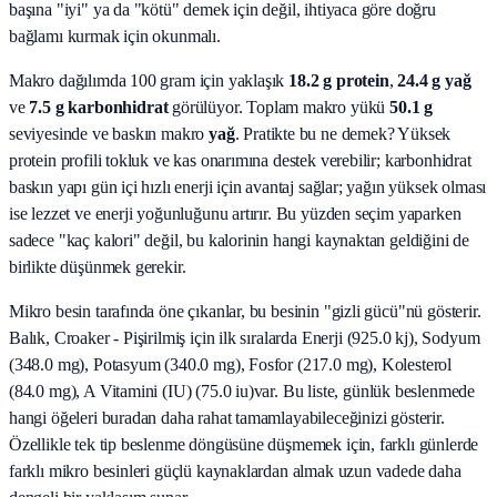
başına "iyi" ya da "kötü" demek için değil, ihtiyaca göre doğru
bağlamı kurmak için okunmalı.
Makro dağılımda 100 gram için yaklaşık
18.2
g protein
,
24.4
g yağ
ve
7.5
g karbonhidrat
görülüyor. Toplam makro yükü
50.1
g
seviyesinde ve baskın makro
yağ
. Pratikte bu ne demek? Yüksek
protein profili tokluk ve kas onarımına destek verebilir; karbonhidrat
baskın yapı gün içi hızlı enerji için avantaj sağlar; yağın yüksek olması
ise lezzet ve enerji yoğunluğunu artırır. Bu yüzden seçim yaparken
sadece "kaç kalori" değil, bu kalorinin hangi kaynaktan geldiğini de
birlikte düşünmek gerekir.
Mikro besin tarafında öne çıkanlar, bu besinin "gizli gücü"nü gösterir.
Balık, Croaker - Pişirilmiş
için ilk sıralarda
Enerji (925.0 kj), Sodyum
(348.0 mg), Potasyum (340.0 mg), Fosfor (217.0 mg), Kolesterol
(84.0 mg), A Vitamini (IU) (75.0 iu)
var. Bu liste, günlük beslenmede
hangi öğeleri buradan daha rahat tamamlayabileceğinizi gösterir.
Özellikle tek tip beslenme döngüsüne düşmemek için, farklı günlerde
farklı mikro besinleri güçlü kaynaklardan almak uzun vadede daha