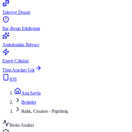
Takviye Dozajı
İlaç-Besin Etkileşimi
Antioksidan İhtiyacı
Enerji Çöküşü
Tüm Araçları Gör
iOS
Ana Sayfa
Besinler
Balık, Croaker - Pişirilmiş
Besin Analizi