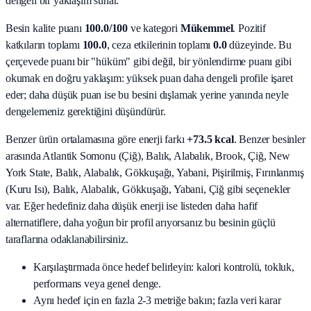
dengeli bir yaklaşım sunar.
Besin kalite puanı
100.0
/100
ve kategori
Mükemmel
. Pozitif
katkıların toplamı
100.0
, ceza etkilerinin toplamı
0.0
düzeyinde. Bu
çerçevede puanı bir "hüküm" gibi değil, bir yönlendirme puanı gibi
okumak en doğru yaklaşım: yüksek puan daha dengeli profile işaret
eder; daha düşük puan ise bu besini dışlamak yerine yanında neyle
dengelemeniz gerektiğini düşündürür.
Benzer ürün ortalamasına göre enerji farkı
+73.5 kcal
. Benzer besinler
arasında
Atlantik Somonu (Çiğ), Balık, Alabalık, Brook, Çiğ, New
York State, Balık, Alabalık, Gökkuşağı, Yabani, Pişirilmiş, Fırınlanmış
(Kuru Isı), Balık, Alabalık, Gökkuşağı, Yabani, Çiğ
gibi seçenekler
var. Eğer hedefiniz daha düşük enerji ise listeden daha hafif
alternatiflere, daha yoğun bir profil arıyorsanız bu besinin güçlü
taraflarına odaklanabilirsiniz.
Karşılaştırmada önce hedef belirleyin: kalori kontrolü, tokluk,
performans veya genel denge.
Aynı hedef için en fazla 2-3 metriğe bakın; fazla veri karar