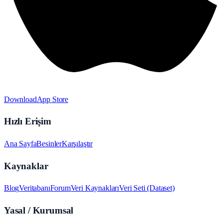
Download
App Store
Hızlı Erişim
Ana Sayfa
Besinler
Karşılaştır
Kaynaklar
Blog
Veritabanı
Forum
Veri Kaynakları
Veri Seti (Dataset)
Yasal / Kurumsal