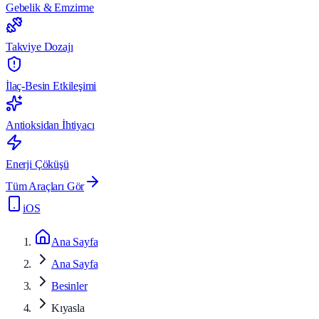
Gebelik & Emzirme
Takviye Dozajı
İlaç-Besin Etkileşimi
Antioksidan İhtiyacı
Enerji Çöküşü
Tüm Araçları Gör
iOS
Ana Sayfa
Ana Sayfa
Besinler
Kıyasla