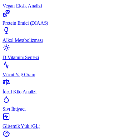
Vegan Eksik Analizi
Protein Emici (DIAAS)
Alkol Metabolizması
D Vitamini Sentezi
Vücut Yağ Oranı
İdeal Kilo Analizi
Sıvı İhtiyacı
Glisemik Yük (GL)