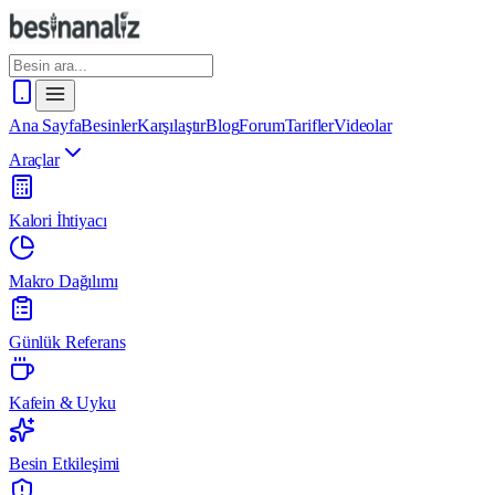
Ana Sayfa
Besinler
Karşılaştır
Blog
Forum
Tarifler
Videolar
Araçlar
Kalori İhtiyacı
Makro Dağılımı
Günlük Referans
Kafein & Uyku
Besin Etkileşimi