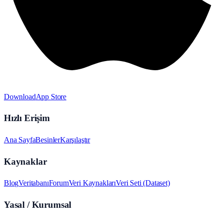
Download
App Store
Hızlı Erişim
Ana Sayfa
Besinler
Karşılaştır
Kaynaklar
Blog
Veritabanı
Forum
Veri Kaynakları
Veri Seti (Dataset)
Yasal / Kurumsal