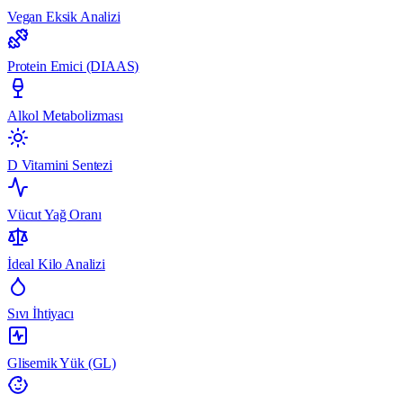
Vegan Eksik Analizi
Protein Emici (DIAAS)
Alkol Metabolizması
D Vitamini Sentezi
Vücut Yağ Oranı
İdeal Kilo Analizi
Sıvı İhtiyacı
Glisemik Yük (GL)