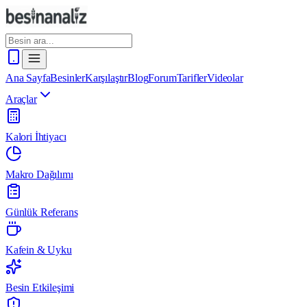
Ana Sayfa
Besinler
Karşılaştır
Blog
Forum
Tarifler
Videolar
Araçlar
Kalori İhtiyacı
Makro Dağılımı
Günlük Referans
Kafein & Uyku
Besin Etkileşimi