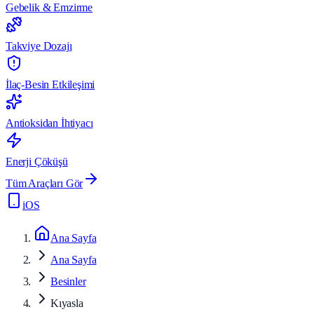
Gebelik & Emzirme
Takviye Dozajı
İlaç-Besin Etkileşimi
Antioksidan İhtiyacı
Enerji Çöküşü
Tüm Araçları Gör
iOS
Ana Sayfa
Ana Sayfa
Besinler
Kıyasla