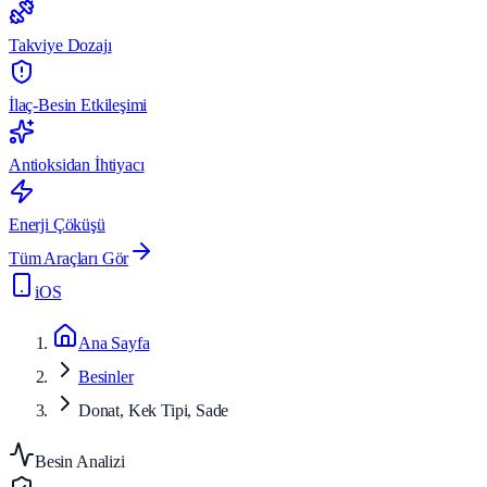
Takviye Dozajı
İlaç-Besin Etkileşimi
Antioksidan İhtiyacı
Enerji Çöküşü
Tüm Araçları Gör
iOS
Ana Sayfa
Besinler
Donat, Kek Tipi, Sade
Besin Analizi