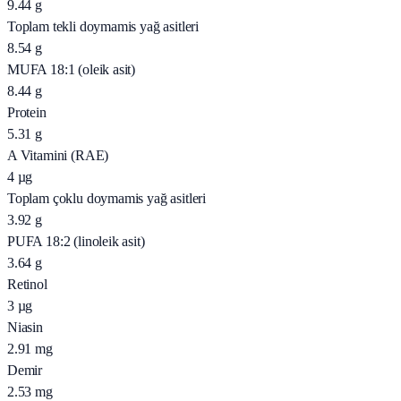
9.44
g
Toplam tekli doymamis yağ asitleri
8.54
g
MUFA 18:1 (oleik asit)
8.44
g
Protein
5.31
g
A Vitamini (RAE)
4
µg
Toplam çoklu doymamis yağ asitleri
3.92
g
PUFA 18:2 (linoleik asit)
3.64
g
Retinol
3
µg
Niasin
2.91
mg
Demir
2.53
mg