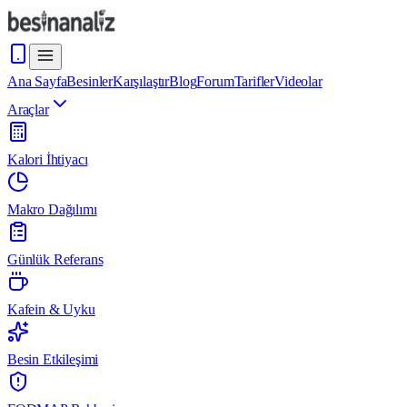
Ana Sayfa
Besinler
Karşılaştır
Blog
Forum
Tarifler
Videolar
Araçlar
Kalori İhtiyacı
Makro Dağılımı
Günlük Referans
Kafein & Uyku
Besin Etkileşimi