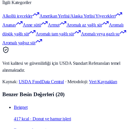
İlgili Kategoriler
Alkollü içecekler
Amerikan Yerlisi/Alaska Yerlisi Yiyecekleri
Ananas
Anne sütü
Armut
Aromalı az yağlı süt
Aromalı
düşük yağlı süt
Aromalı tam yağlı süt
Aromalı veya gazlı su
Aromalı yağsız süt
Veri kalitesi ve güvenilirliği için USDA Standart Referansları temel
alınmaktadır.
Kaynak:
USDA FoodData Central
· Metodoloji:
Veri Kaynakları
Benzer Besin Değerleri
(
20
)
Beignet
417 kcal
·
Donut ve hamur işleri