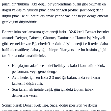
puanı bir "hüküm" gibi değil, bir yönlendirme puanı gibi okumak en
doğru yaklaşım: yüksek puan daha dengeli profile işaret eder; daha
düşük puan ise bu besini dışlamak yerine yanında neyle dengelemeniz
gerektiğini düşündürür.
Benzer ürün ortalamasına göre enerji farkı
+32.6 kcal
. Benzer besinler
arasında
Beignet, Brioche, Churros, Danimarka Hamur Işi, Meyveli
gibi seçenekler var. Eğer hedefiniz daha düşük enerji ise listeden daha
hafif alternatiflere, daha yoğun bir profil arıyorsanız bu besinin güçlü
taraflarına odaklanabilirsiniz.
Karşılaştırmada önce hedef belirleyin: kalori kontrolü, tokluk,
performans veya genel denge.
Aynı hedef için en fazla 2-3 metriğe bakın; fazla veri karar
kalitesini düşürebilir.
Son kararı tek ürünle değil, gün içindeki toplam tabak
dengesiyle verin.
Sonuç olarak
Donat, Kek Tipi, Sade
, doğru porsiyon ve doğru