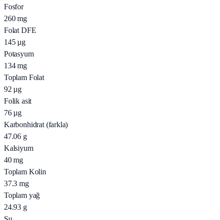
Fosfor
260
mg
Folat DFE
145
µg
Potasyum
134
mg
Toplam Folat
92
µg
Folik asit
76
µg
Karbonhidrat (farkla)
47.06
g
Kalsiyum
40
mg
Toplam Kolin
37.3
mg
Toplam yağ
24.93
g
Su