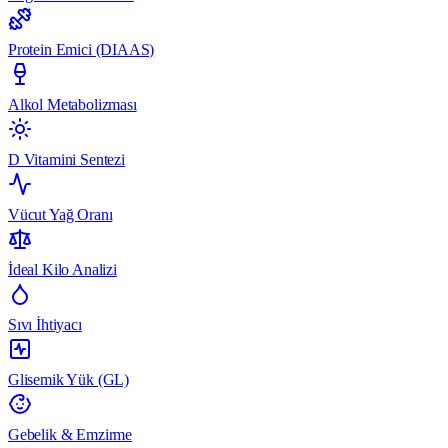
Protein Emici (DIAAS)
Alkol Metabolizması
D Vitamini Sentezi
Vücut Yağ Oranı
İdeal Kilo Analizi
Sıvı İhtiyacı
Glisemik Yük (GL)
Gebelik & Emzirme