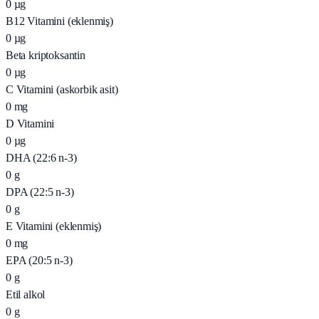
0
µg
B12 Vitamini (eklenmiş)
0
µg
Beta kriptoksantin
0
µg
C Vitamini (askorbik asit)
0
mg
D Vitamini
0
µg
DHA (22:6 n-3)
0
g
DPA (22:5 n-3)
0
g
E Vitamini (eklenmiş)
0
mg
EPA (20:5 n-3)
0
g
Etil alkol
0
g