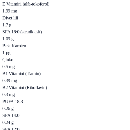
E Vitamini (alfa-tokoferol)
1.99
mg
Diyet lifi
1.7
g
SFA 18:0 (stearik asit)
1.09
g
Beta Karoten
1
µg
Çinko
0.5
mg
B1 Vitamini (Tiamin)
0.39
mg
B2 Vitamini (Riboflavin)
0.3
mg
PUFA 18:3
0.26
g
SFA 14:0
0.24
g
SFA 12:0