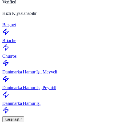
Verified
Hızlı Kıyaslanabilir
Beignet
Brioche
Churros
Danimarka Hamur Işi, Meyveli
Danimarka Hamur Işi, Peynirli
Danimarka Hamur Işi
Karşılaştır