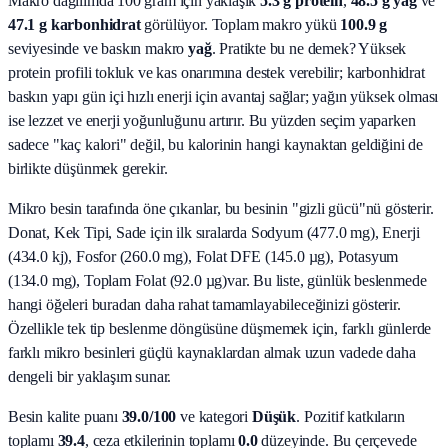
Makro dağılımda 100 gram için yaklaşık
5.3
g protein
,
48.5
g yağ
ve
47.1
g karbonhidrat
görülüyor. Toplam makro yükü
100.9
g
seviyesinde ve baskın makro
yağ
. Pratikte bu ne demek? Yüksek
protein profili tokluk ve kas onarımına destek verebilir; karbonhidrat
baskın yapı gün içi hızlı enerji için avantaj sağlar; yağın yüksek olması
ise lezzet ve enerji yoğunluğunu artırır. Bu yüzden seçim yaparken
sadece "kaç kalori" değil, bu kalorinin hangi kaynaktan geldiğini de
birlikte düşünmek gerekir.
Mikro besin tarafında öne çıkanlar, bu besinin "gizli gücü"nü gösterir.
Donat, Kek Tipi, Sade
için ilk sıralarda
Sodyum (477.0 mg), Enerji
(434.0 kj), Fosfor (260.0 mg), Folat DFE (145.0 µg), Potasyum
(134.0 mg), Toplam Folat (92.0 µg)
var. Bu liste, günlük beslenmede
hangi öğeleri buradan daha rahat tamamlayabileceğinizi gösterir.
Özellikle tek tip beslenme döngüsüne düşmemek için, farklı günlerde
farklı mikro besinleri güçlü kaynaklardan almak uzun vadede daha
dengeli bir yaklaşım sunar.
Besin kalite puanı
39.0
/100
ve kategori
Düşük
. Pozitif katkıların
toplamı
39.4
, ceza etkilerinin toplamı
0.0
düzeyinde. Bu çerçevede