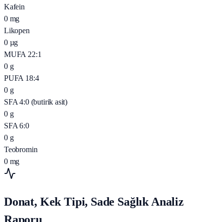
Kafein
0
mg
Likopen
0
µg
MUFA 22:1
0
g
PUFA 18:4
0
g
SFA 4:0 (butirik asit)
0
g
SFA 6:0
0
g
Teobromin
0
mg
Donat, Kek Tipi, Sade Sağlık Analiz
Raporu