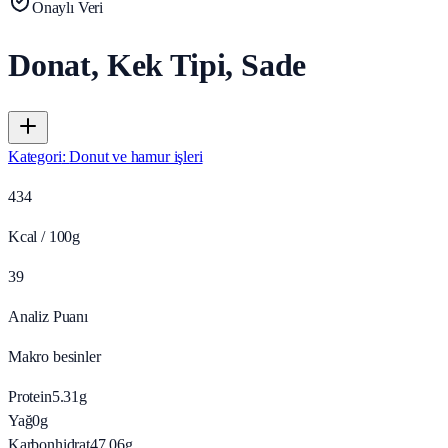
Onaylı Veri
Donat, Kek Tipi, Sade
Kategori
:
Donut ve hamur işleri
434
Kcal / 100g
39
Analiz Puanı
Makro besinler
Protein
5.31
g
Yağ
0
g
Karbonhidrat
47.06
g