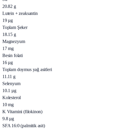
20.82
g
Lutein + zeaksantin
19
µg
Toplam Şeker
18.15
g
Magnezyum
17
mg
Besin folati
16
µg
Toplam doymus yağ asitleri
11.11
g
Selenyum
10.1
µg
Kolesterol
10
mg
K Vitamini (filokinon)
9.8
µg
SFA 16:0 (palmitik asit)