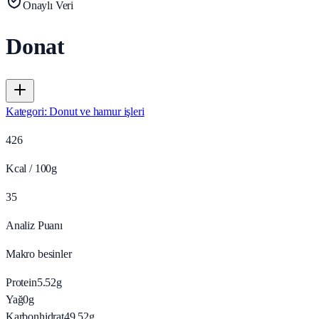
Onaylı Veri
Donat
Kategori
:
Donut ve hamur işleri
426
Kcal / 100g
35
Analiz Puanı
Makro besinler
Protein
5.52
g
Yağ
0
g
Karbonhidrat
49.52
g