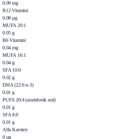
0.09
mg
B12 Vitamini
0.08
µg
MUFA 20:1
0.05
g
B6 Vitamini
0.04
mg
MUFA 16:1
0.04
g
SFA 10:0
0.02
g
DHA (22:6 n-3)
0.01
g
PUFA 20:4 (arasidonik asit)
0.01
g
SFA 8:0
0.01
g
Alfa Karoten
0
µg