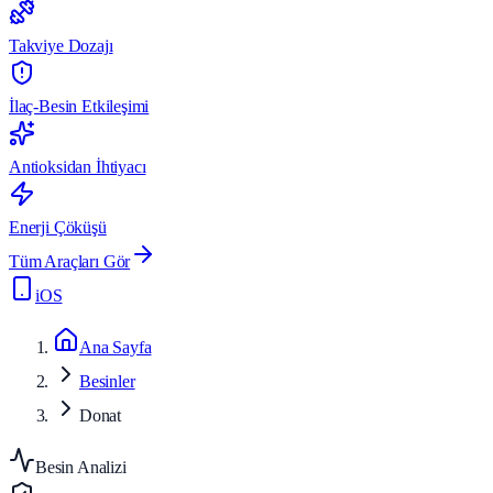
Takviye Dozajı
İlaç-Besin Etkileşimi
Antioksidan İhtiyacı
Enerji Çöküşü
Tüm Araçları Gör
iOS
Ana Sayfa
Besinler
Donat
Besin Analizi