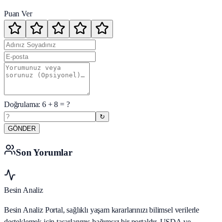
Puan Ver
Doğrulama:
6
+
8
= ?
↻
GÖNDER
Son Yorumlar
Besin Analiz
Besin Analiz Portal, sağlıklı yaşam kararlarınızı bilimsel verilerle
desteklemek için tasarlanmış bağımsız bir portaldır. USDA ve