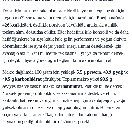
Donat için bu rapor, rakamları sade bir dille yorumlayıp "benim için
uygun mu?" sorusuna yanıt üretmek için hazırlandı.
Enerji tarafında
426 kcal
değeri, özellikle porsiyon büyüklüğü arttığında günlük
toplam alımı doğrudan etkiler. Eğer hedefiniz kilo kontrolü ya da daha
hafif öğünlerse bu sayı kritik hale gelir; performans ve yoğun aktivite
dönemlerinde ise aynı değer yeterli enerji alımını desteklemek için
avantaj olabilir. Yani bu metrik tek başına "iyi" ya da "kötü" demek
için değil, ihtiyaca göre doğru bağlamı kurmak için okunmalı.
Makro dağılımda 100 gram için yaklaşık
5.5
g protein
,
43.9
g yağ
ve
49.5
g karbonhidrat
görülüyor. Toplam makro yükü
98.9
g
seviyesinde ve baskın makro
karbonhidrat
. Pratikte bu ne demek?
Yüksek protein profili tokluk ve kas onarımına destek verebilir;
karbonhidrat baskın yapı gün içi hızlı enerji için avantaj sağlar; yağın
yüksek olması ise lezzet ve enerji yoğunluğunu artırır. Bu yüzden
seçim yaparken sadece "kaç kalori" değil, bu kalorinin hangi
kaynaktan geldiğini de birlikte düşünmek gerekir.