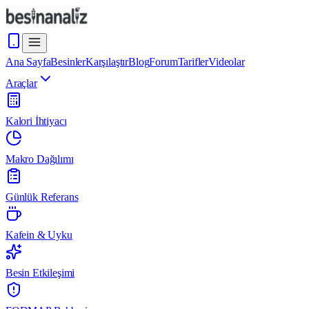
Ana Sayfa
Besinler
Karşılaştır
Blog
Forum
Tarifler
Videolar
Araçlar
Kalori İhtiyacı
Makro Dağılımı
Günlük Referans
Kafein & Uyku
Besin Etkileşimi