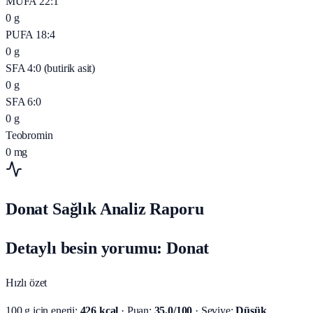
MUFA 22:1
0
g
PUFA 18:4
0
g
SFA 4:0 (butirik asit)
0
g
SFA 6:0
0
g
Teobromin
0
mg
Donat Sağlık Analiz Raporu
Detaylı besin yorumu: Donat
Hızlı özet
100 g için enerji:
426 kcal
· Puan:
35.0/100
· Seviye:
Düşük