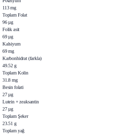
Potasyum
113
mg
Toplam Folat
96
µg
Folik asit
69
µg
Kalsiyum
69
mg
Karbonhidrat (farkla)
49.52
g
Toplam Kolin
31.8
mg
Besin folati
27
µg
Lutein + zeaksantin
27
µg
Toplam Şeker
23.51
g
Toplam yağ