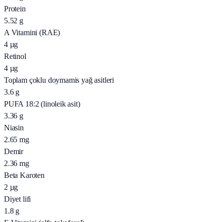
Protein
5.52
g
A Vitamini (RAE)
4
µg
Retinol
4
µg
Toplam çoklu doymamis yağ asitleri
3.6
g
PUFA 18:2 (linoleik asit)
3.36
g
Niasin
2.65
mg
Demir
2.36
mg
Beta Karoten
2
µg
Diyet lifi
1.8
g