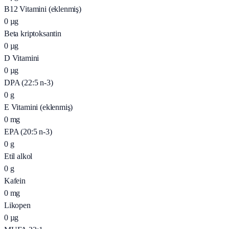
B12 Vitamini (eklenmiş)
0
µg
Beta kriptoksantin
0
µg
D Vitamini
0
µg
DPA (22:5 n-3)
0
g
E Vitamini (eklenmiş)
0
mg
EPA (20:5 n-3)
0
g
Etil alkol
0
g
Kafein
0
mg
Likopen
0
µg