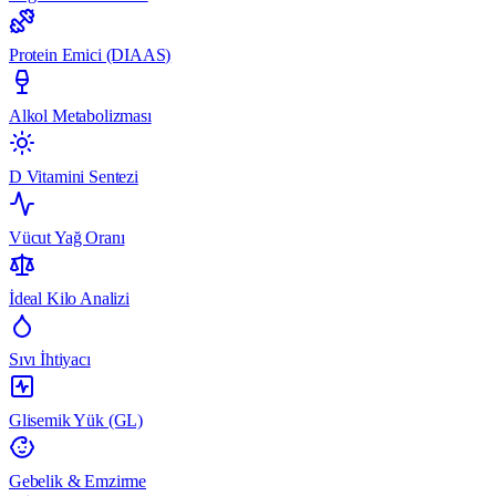
Protein Emici (DIAAS)
Alkol Metabolizması
D Vitamini Sentezi
Vücut Yağ Oranı
İdeal Kilo Analizi
Sıvı İhtiyacı
Glisemik Yük (GL)
Gebelik & Emzirme