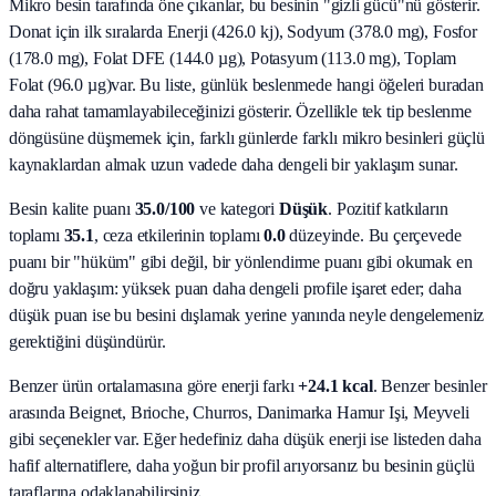
Mikro besin tarafında öne çıkanlar, bu besinin "gizli gücü"nü gösterir.
Donat
için ilk sıralarda
Enerji (426.0 kj), Sodyum (378.0 mg), Fosfor
(178.0 mg), Folat DFE (144.0 µg), Potasyum (113.0 mg), Toplam
Folat (96.0 µg)
var. Bu liste, günlük beslenmede hangi öğeleri buradan
daha rahat tamamlayabileceğinizi gösterir. Özellikle tek tip beslenme
döngüsüne düşmemek için, farklı günlerde farklı mikro besinleri güçlü
kaynaklardan almak uzun vadede daha dengeli bir yaklaşım sunar.
Besin kalite puanı
35.0
/100
ve kategori
Düşük
. Pozitif katkıların
toplamı
35.1
, ceza etkilerinin toplamı
0.0
düzeyinde. Bu çerçevede
puanı bir "hüküm" gibi değil, bir yönlendirme puanı gibi okumak en
doğru yaklaşım: yüksek puan daha dengeli profile işaret eder; daha
düşük puan ise bu besini dışlamak yerine yanında neyle dengelemeniz
gerektiğini düşündürür.
Benzer ürün ortalamasına göre enerji farkı
+24.1 kcal
. Benzer besinler
arasında
Beignet, Brioche, Churros, Danimarka Hamur Işi, Meyveli
gibi seçenekler var. Eğer hedefiniz daha düşük enerji ise listeden daha
hafif alternatiflere, daha yoğun bir profil arıyorsanız bu besinin güçlü
taraflarına odaklanabilirsiniz.