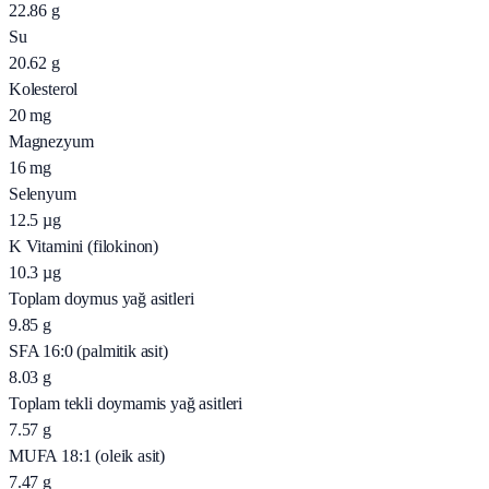
22.86
g
Su
20.62
g
Kolesterol
20
mg
Magnezyum
16
mg
Selenyum
12.5
µg
K Vitamini (filokinon)
10.3
µg
Toplam doymus yağ asitleri
9.85
g
SFA 16:0 (palmitik asit)
8.03
g
Toplam tekli doymamis yağ asitleri
7.57
g
MUFA 18:1 (oleik asit)
7.47
g