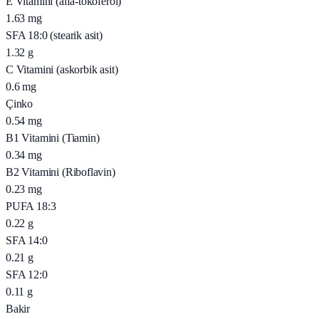
E Vitamini (alfa-tokoferol)
1.63
mg
SFA 18:0 (stearik asit)
1.32
g
C Vitamini (askorbik asit)
0.6
mg
Çinko
0.54
mg
B1 Vitamini (Tiamin)
0.34
mg
B2 Vitamini (Riboflavin)
0.23
mg
PUFA 18:3
0.22
g
SFA 14:0
0.21
g
SFA 12:0
0.11
g
Bakir