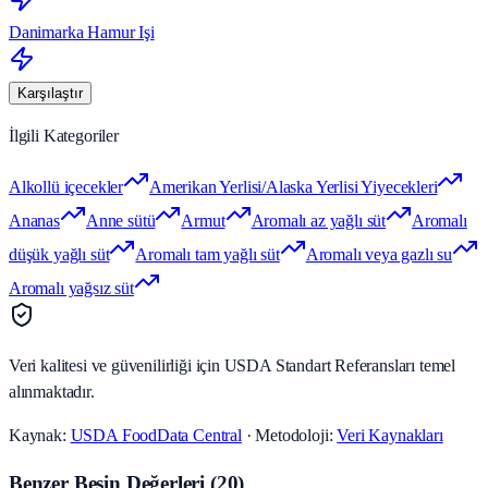
Danimarka Hamur Işi
Karşılaştır
İlgili Kategoriler
Alkollü içecekler
Amerikan Yerlisi/Alaska Yerlisi Yiyecekleri
Ananas
Anne sütü
Armut
Aromalı az yağlı süt
Aromalı
düşük yağlı süt
Aromalı tam yağlı süt
Aromalı veya gazlı su
Aromalı yağsız süt
Veri kalitesi ve güvenilirliği için USDA Standart Referansları temel
alınmaktadır.
Kaynak:
USDA FoodData Central
· Metodoloji:
Veri Kaynakları
Benzer Besin Değerleri
(
20
)