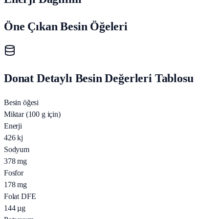
Öne Çıkan Besin Öğeleri
Donat Detaylı Besin Değerleri Tablosu
Besin öğesi
Miktar (100 g için)
Enerji
426
kj
Sodyum
378
mg
Fosfor
178
mg
Folat DFE
144
µg