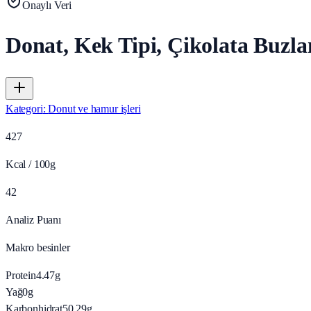
Onaylı Veri
Donat, Kek Tipi, Çikolata Buzl
Kategori
:
Donut ve hamur işleri
427
Kcal / 100g
42
Analiz Puanı
Makro besinler
Protein
4.47
g
Yağ
0
g
Karbonhidrat
50.29
g