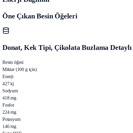
Öne Çıkan Besin Öğeleri
Donat, Kek Tipi, Çikolata Buzlama Detaylı
Besin öğesi
Miktar (100 g için)
Enerji
427
kj
Sodyum
418
mg
Fosfor
224
mg
Potasyum
146
mg