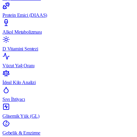
Protein Emici (DIAAS)
Alkol Metabolizması
D Vitamini Sentezi
Vücut Yağ Oranı
İdeal Kilo Analizi
Sıvı İhtiyacı
Glisemik Yük (GL)
Gebelik & Emzirme