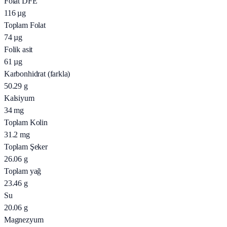
Folat DFE
116
µg
Toplam Folat
74
µg
Folik asit
61
µg
Karbonhidrat (farkla)
50.29
g
Kalsiyum
34
mg
Toplam Kolin
31.2
mg
Toplam Şeker
26.06
g
Toplam yağ
23.46
g
Su
20.06
g
Magnezyum