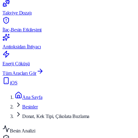
Takviye Dozajı
İlaç-Besin Etkileşimi
Antioksidan İhtiyacı
Enerji Çöküşü
Tüm Araçları Gör
iOS
Ana Sayfa
Besinler
Donat, Kek Tipi, Çikolata Buzlama
Besin Analizi