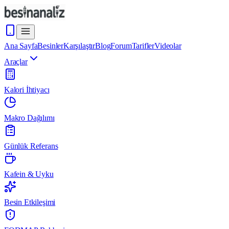
Ana Sayfa
Besinler
Karşılaştır
Blog
Forum
Tarifler
Videolar
Araçlar
Kalori İhtiyacı
Makro Dağılımı
Günlük Referans
Kafein & Uyku
Besin Etkileşimi