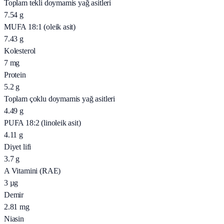
Toplam tekli doymamis yağ asitleri
7.54
g
MUFA 18:1 (oleik asit)
7.43
g
Kolesterol
7
mg
Protein
5.2
g
Toplam çoklu doymamis yağ asitleri
4.49
g
PUFA 18:2 (linoleik asit)
4.11
g
Diyet lifi
3.7
g
A Vitamini (RAE)
3
µg
Demir
2.81
mg
Niasin