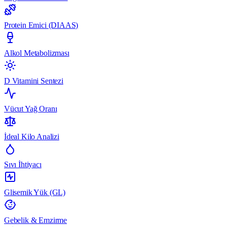
Protein Emici (DIAAS)
Alkol Metabolizması
D Vitamini Sentezi
Vücut Yağ Oranı
İdeal Kilo Analizi
Sıvı İhtiyacı
Glisemik Yük (GL)
Gebelik & Emzirme