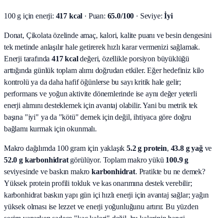
100 g için enerji:
417 kcal
· Puan:
65.0/100
· Seviye:
İyi
Donat, Çikolata özelinde amaç, kalori, kalite puanı ve besin dengesini
tek metinde anlaşılır hale getirerek hızlı karar vermenizi sağlamak.
Enerji tarafında
417 kcal
değeri, özellikle porsiyon büyüklüğü
arttığında günlük toplam alımı doğrudan etkiler. Eğer hedefiniz kilo
kontrolü ya da daha hafif öğünlerse bu sayı kritik hale gelir;
performans ve yoğun aktivite dönemlerinde ise aynı değer yeterli
enerji alımını desteklemek için avantaj olabilir. Yani bu metrik tek
başına "iyi" ya da "kötü" demek için değil, ihtiyaca göre doğru
bağlamı kurmak için okunmalı.
Makro dağılımda 100 gram için yaklaşık
5.2
g protein
,
43.8
g yağ
ve
52.0
g karbonhidrat
görülüyor. Toplam makro yükü
100.9
g
seviyesinde ve baskın makro
karbonhidrat
. Pratikte bu ne demek?
Yüksek protein profili tokluk ve kas onarımına destek verebilir;
karbonhidrat baskın yapı gün içi hızlı enerji için avantaj sağlar; yağın
yüksek olması ise lezzet ve enerji yoğunluğunu artırır. Bu yüzden