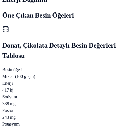
Öne Çıkan Besin Öğeleri
Donat, Çikolata Detaylı Besin Değerleri
Tablosu
Besin öğesi
Miktar (100 g için)
Enerji
417
kj
Sodyum
388
mg
Fosfor
243
mg
Potasyum