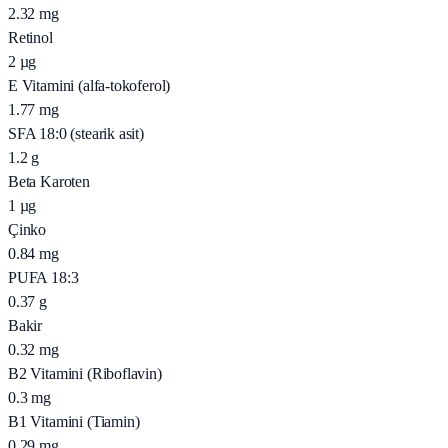
2.32
mg
Retinol
2
µg
E Vitamini (alfa-tokoferol)
1.77
mg
SFA 18:0 (stearik asit)
1.2
g
Beta Karoten
1
µg
Çinko
0.84
mg
PUFA 18:3
0.37
g
Bakir
0.32
mg
B2 Vitamini (Riboflavin)
0.3
mg
B1 Vitamini (Tiamin)
0.29
mg