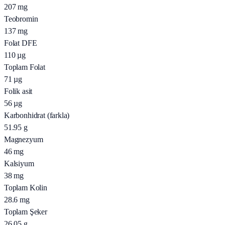
207
mg
Teobromin
137
mg
Folat DFE
110
µg
Toplam Folat
71
µg
Folik asit
56
µg
Karbonhidrat (farkla)
51.95
g
Magnezyum
46
mg
Kalsiyum
38
mg
Toplam Kolin
28.6
mg
Toplam Şeker
26.05
g