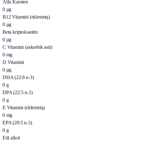
Alfa Karoten
0
µg
B12 Vitamini (eklenmiş)
0
µg
Beta kriptoksantin
0
µg
C Vitamini (askorbik asit)
0
mg
D Vitamini
0
µg
DHA (22:6 n-3)
0
g
DPA (22:5 n-3)
0
g
E Vitamini (eklenmiş)
0
mg
EPA (20:5 n-3)
0
g
Etil alkol