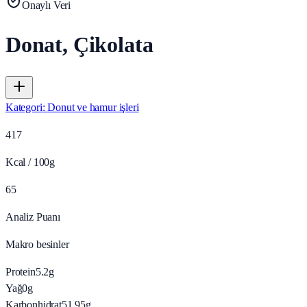
Onaylı Veri
Donat, Çikolata
Kategori
:
Donut ve hamur işleri
417
Kcal / 100g
65
Analiz Puanı
Makro besinler
Protein
5.2
g
Yağ
0
g
Karbonhidrat
51.95
g