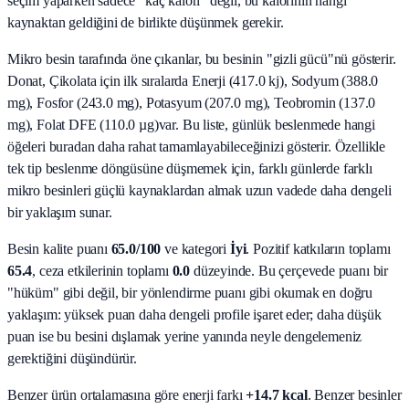
seçim yaparken sadece "kaç kalori" değil, bu kalorinin hangi
kaynaktan geldiğini de birlikte düşünmek gerekir.
Mikro besin tarafında öne çıkanlar, bu besinin "gizli gücü"nü gösterir.
Donat, Çikolata
için ilk sıralarda
Enerji (417.0 kj), Sodyum (388.0
mg), Fosfor (243.0 mg), Potasyum (207.0 mg), Teobromin (137.0
mg), Folat DFE (110.0 µg)
var. Bu liste, günlük beslenmede hangi
öğeleri buradan daha rahat tamamlayabileceğinizi gösterir. Özellikle
tek tip beslenme döngüsüne düşmemek için, farklı günlerde farklı
mikro besinleri güçlü kaynaklardan almak uzun vadede daha dengeli
bir yaklaşım sunar.
Besin kalite puanı
65.0
/100
ve kategori
İyi
. Pozitif katkıların toplamı
65.4
, ceza etkilerinin toplamı
0.0
düzeyinde. Bu çerçevede puanı bir
"hüküm" gibi değil, bir yönlendirme puanı gibi okumak en doğru
yaklaşım: yüksek puan daha dengeli profile işaret eder; daha düşük
puan ise bu besini dışlamak yerine yanında neyle dengelemeniz
gerektiğini düşündürür.
Benzer ürün ortalamasına göre enerji farkı
+14.7 kcal
. Benzer besinler