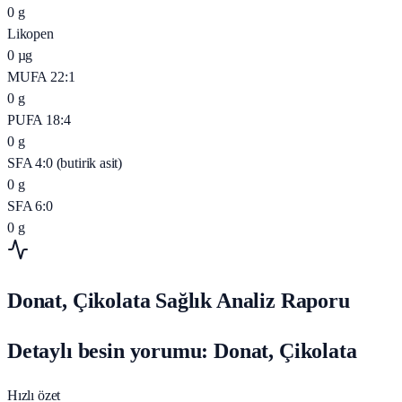
0
g
Likopen
0
µg
MUFA 22:1
0
g
PUFA 18:4
0
g
SFA 4:0 (butirik asit)
0
g
SFA 6:0
0
g
Donat, Çikolata Sağlık Analiz Raporu
Detaylı besin yorumu: Donat, Çikolata
Hızlı özet