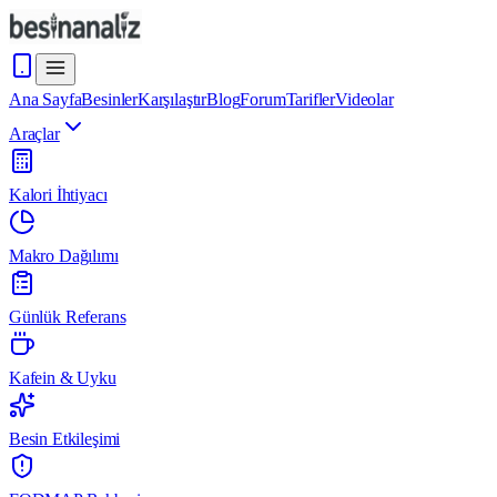
Ana Sayfa
Besinler
Karşılaştır
Blog
Forum
Tarifler
Videolar
Araçlar
Kalori İhtiyacı
Makro Dağılımı
Günlük Referans
Kafein & Uyku
Besin Etkileşimi