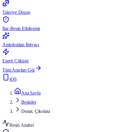
Takviye Dozajı
İlaç-Besin Etkileşimi
Antioksidan İhtiyacı
Enerji Çöküşü
Tüm Araçları Gör
iOS
Ana Sayfa
Besinler
Donat, Çikolata
Besin Analizi