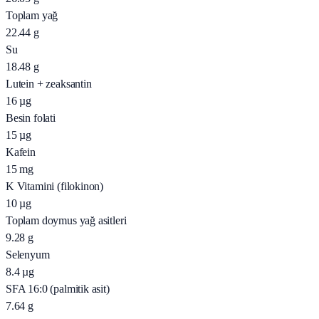
Toplam yağ
22.44
g
Su
18.48
g
Lutein + zeaksantin
16
µg
Besin folati
15
µg
Kafein
15
mg
K Vitamini (filokinon)
10
µg
Toplam doymus yağ asitleri
9.28
g
Selenyum
8.4
µg
SFA 16:0 (palmitik asit)
7.64
g