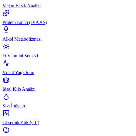
Vegan Eksik Analizi
Protein Emici (DIAAS)
Alkol Metabolizması
D Vitamini Sentezi
Vücut Yağ Oranı
İdeal Kilo Analizi
Sıvı İhtiyacı
Glisemik Yük (GL)