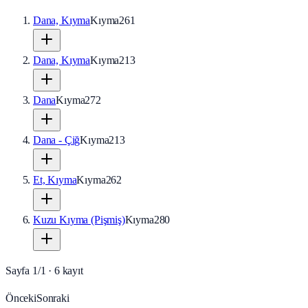
Dana, Kıyma
Kıyma
261
Dana, Kıyma
Kıyma
213
Dana
Kıyma
272
Dana - Çiğ
Kıyma
213
Et, Kıyma
Kıyma
262
Kuzu Kıyma (Pişmiş)
Kıyma
280
Sayfa
1
/
1
·
6
kayıt
Önceki
Sonraki