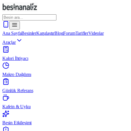
Ana Sayfa
Besinler
Karşılaştır
Blog
Forum
Tarifler
Videolar
Araçlar
Kalori İhtiyacı
Makro Dağılımı
Günlük Referans
Kafein & Uyku
Besin Etkileşimi