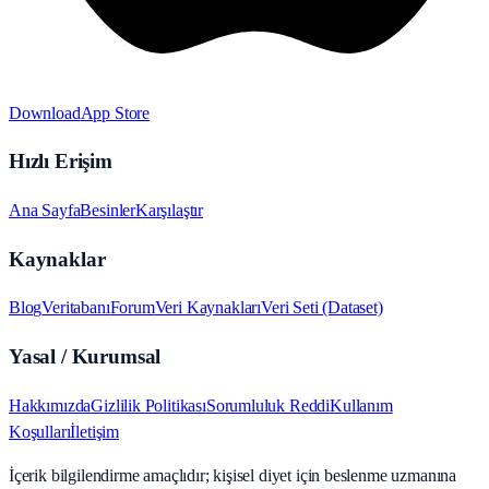
Download
App Store
Hızlı Erişim
Ana Sayfa
Besinler
Karşılaştır
Kaynaklar
Blog
Veritabanı
Forum
Veri Kaynakları
Veri Seti (Dataset)
Yasal / Kurumsal
Hakkımızda
Gizlilik Politikası
Sorumluluk Reddi
Kullanım
Koşulları
İletişim
İçerik bilgilendirme amaçlıdır; kişisel diyet için beslenme uzmanına