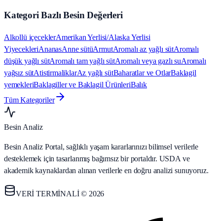
Kategori Bazlı Besin Değerleri
Alkollü içecekler
Amerikan Yerlisi/Alaska Yerlisi
Yiyecekleri
Ananas
Anne sütü
Armut
Aromalı az yağlı süt
Aromalı
düşük yağlı süt
Aromalı tam yağlı süt
Aromalı veya gazlı su
Aromalı
yağsız süt
Atistirmaliklar
Az yağlı süt
Baharatlar ve Otlar
Baklagil
yemekleri
Baklagiller ve Baklagil Ürünleri
Balık
Tüm Kategoriler
Besin Analiz
Besin Analiz Portal, sağlıklı yaşam kararlarınızı bilimsel verilerle
desteklemek için tasarlanmış bağımsız bir portaldır. USDA ve
akademik kaynaklardan alınan verilerle en doğru analizi sunuyoruz.
VERİ TERMİNALİ © 2026