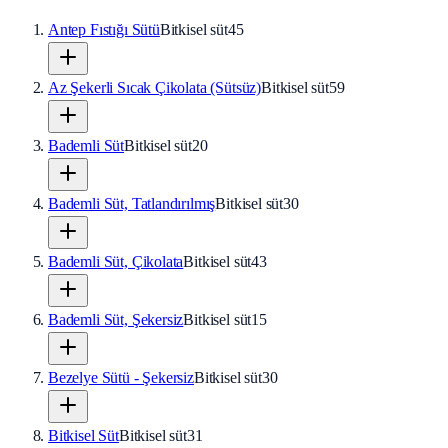
Antep Fıstığı Sütü
Bitkisel süt
45
Az Şekerli Sıcak Çikolata (Sütsüz)
Bitkisel süt
59
Bademli Süt
Bitkisel süt
20
Bademli Süt, Tatlandırılmış
Bitkisel süt
30
Bademli Süt, Çikolata
Bitkisel süt
43
Bademli Süt, Şekersiz
Bitkisel süt
15
Bezelye Sütü - Şekersiz
Bitkisel süt
30
Bitkisel Süt
Bitkisel süt
31