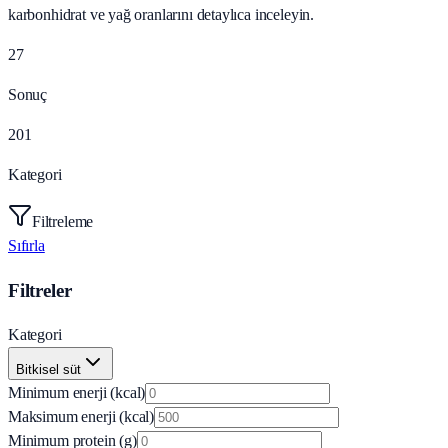
karbonhidrat ve yağ oranlarını detaylıca inceleyin.
27
Sonuç
201
Kategori
Filtreleme
Sıfırla
Filtreler
Kategori
Bitkisel süt
Minimum enerji (kcal)
Maksimum enerji (kcal)
Minimum protein (g)