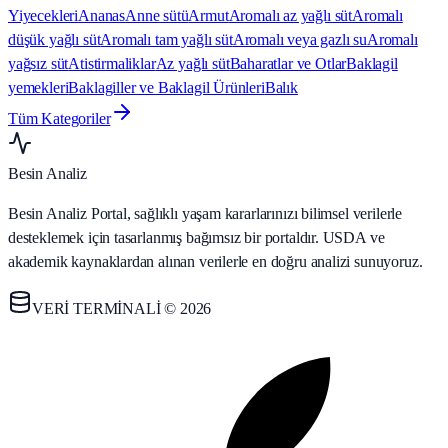
Yiyecekleri
Ananas
Anne sütü
Armut
Aromalı az yağlı süt
Aromalı
düşük yağlı süt
Aromalı tam yağlı süt
Aromalı veya gazlı su
Aromalı
yağsız süt
Atistirmaliklar
Az yağlı süt
Baharatlar ve Otlar
Baklagil
yemekleri
Baklagiller ve Baklagil Ürünleri
Balık
Tüm Kategoriler
Besin Analiz
Besin Analiz Portal, sağlıklı yaşam kararlarınızı bilimsel verilerle
desteklemek için tasarlanmış bağımsız bir portaldır. USDA ve
akademik kaynaklardan alınan verilerle en doğru analizi sunuyoruz.
VERİ TERMİNALİ © 2026