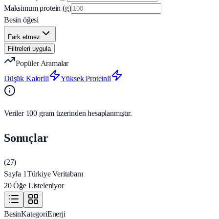
Maksimum protein (g)
Besin öğesi
Fark etmez
Filtreleri uygula
Popüler Aramalar
Düşük Kalorili
Yüksek Proteinli
Veriler 100 gram üzerinden hesaplanmıştır.
Sonuçlar
(
27
)
Sayfa 1
Türkiye Veritabanı
20 Öğe Listeleniyor
Besin
Kategori
Enerji