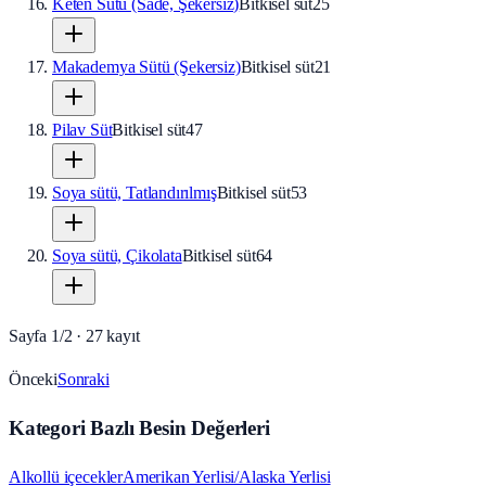
Keten Sütü (Sade, Şekersiz)
Bitkisel süt
25
Makademya Sütü (Şekersiz)
Bitkisel süt
21
Pilav Süt
Bitkisel süt
47
Soya sütü, Tatlandırılmış
Bitkisel süt
53
Soya sütü, Çikolata
Bitkisel süt
64
Sayfa
1
/
2
·
27
kayıt
Önceki
Sonraki
Kategori Bazlı Besin Değerleri
Alkollü içecekler
Amerikan Yerlisi/Alaska Yerlisi