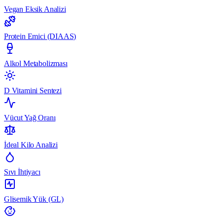
Vegan Eksik Analizi
Protein Emici (DIAAS)
Alkol Metabolizması
D Vitamini Sentezi
Vücut Yağ Oranı
İdeal Kilo Analizi
Sıvı İhtiyacı
Glisemik Yük (GL)