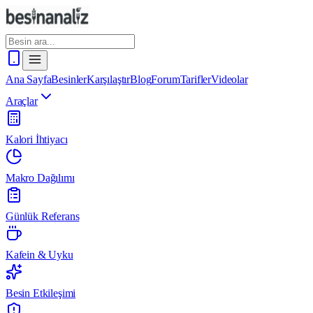
Ana Sayfa
Besinler
Karşılaştır
Blog
Forum
Tarifler
Videolar
Araçlar
Kalori İhtiyacı
Makro Dağılımı
Günlük Referans
Kafein & Uyku
Besin Etkileşimi