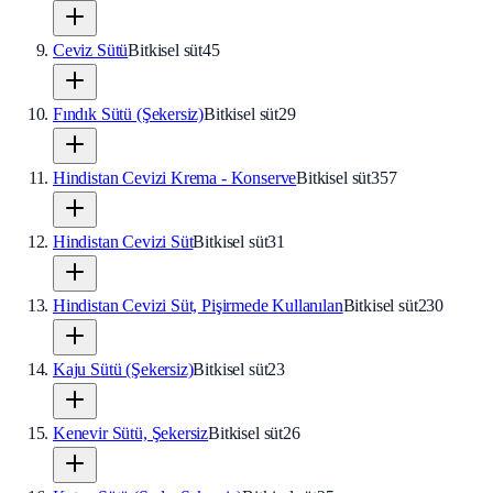
Ceviz Sütü
Bitkisel süt
45
Fındık Sütü (Şekersiz)
Bitkisel süt
29
Hindistan Cevizi Krema - Konserve
Bitkisel süt
357
Hindistan Cevizi Süt
Bitkisel süt
31
Hindistan Cevizi Süt, Pişirmede Kullanılan
Bitkisel süt
230
Kaju Sütü (Şekersiz)
Bitkisel süt
23
Kenevir Sütü, Şekersiz
Bitkisel süt
26