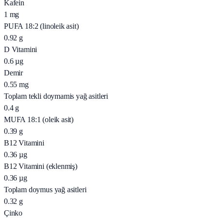
Kafein
1
mg
PUFA 18:2 (linoleik asit)
0.92
g
D Vitamini
0.6
µg
Demir
0.55
mg
Toplam tekli doymamis yağ asitleri
0.4
g
MUFA 18:1 (oleik asit)
0.39
g
B12 Vitamini
0.36
µg
B12 Vitamini (eklenmiş)
0.36
µg
Toplam doymus yağ asitleri
0.32
g
Çinko