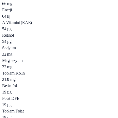
66
mg
Enerji
64
kj
A Vitamini (RAE)
54
µg
Retinol
54
µg
Sodyum
32
mg
Magnezyum
22
mg
Toplam Kolin
21.9
mg
Besin folati
19
µg
Folat DFE
19
µg
Toplam Folat
19
µg