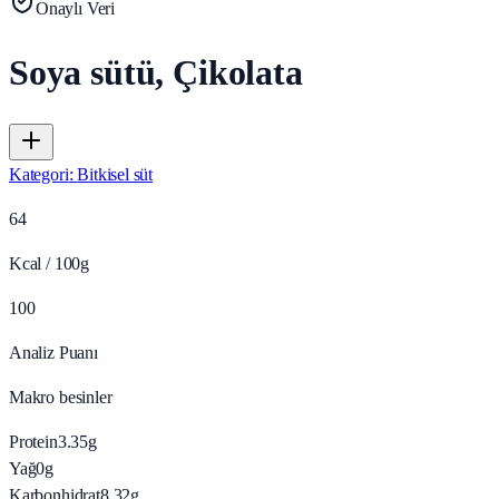
Onaylı Veri
Soya sütü, Çikolata
Kategori
:
Bitkisel süt
64
Kcal / 100g
100
Analiz Puanı
Makro besinler
Protein
3.35
g
Yağ
0
g
Karbonhidrat
8.32
g