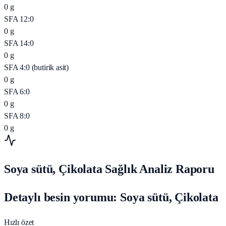
0
g
SFA 12:0
0
g
SFA 14:0
0
g
SFA 4:0 (butirik asit)
0
g
SFA 6:0
0
g
SFA 8:0
0
g
Soya sütü, Çikolata Sağlık Analiz Raporu
Detaylı besin yorumu: Soya sütü, Çikolata
Hızlı özet