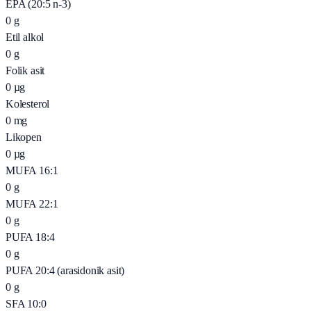
EPA (20:5 n-3)
0
g
Etil alkol
0
g
Folik asit
0
µg
Kolesterol
0
mg
Likopen
0
µg
MUFA 16:1
0
g
MUFA 22:1
0
g
PUFA 18:4
0
g
PUFA 20:4 (arasidonik asit)
0
g
SFA 10:0