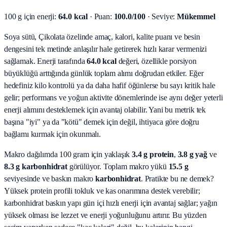
100 g için enerji:
64.0 kcal
· Puan:
100.0/100
· Seviye:
Mükemmel
Soya sütü, Çikolata özelinde amaç, kalori, kalite puanı ve besin
dengesini tek metinde anlaşılır hale getirerek hızlı karar vermenizi
sağlamak.
Enerji tarafında
64.0 kcal
değeri, özellikle porsiyon
büyüklüğü arttığında günlük toplam alımı doğrudan etkiler. Eğer
hedefiniz kilo kontrolü ya da daha hafif öğünlerse bu sayı kritik hale
gelir; performans ve yoğun aktivite dönemlerinde ise aynı değer yeterli
enerji alımını desteklemek için avantaj olabilir. Yani bu metrik tek
başına "iyi" ya da "kötü" demek için değil, ihtiyaca göre doğru
bağlamı kurmak için okunmalı.
Makro dağılımda 100 gram için yaklaşık
3.4
g protein
,
3.8
g yağ
ve
8.3
g karbonhidrat
görülüyor. Toplam makro yükü
15.5
g
seviyesinde ve baskın makro
karbonhidrat
. Pratikte bu ne demek?
Yüksek protein profili tokluk ve kas onarımına destek verebilir;
karbonhidrat baskın yapı gün içi hızlı enerji için avantaj sağlar; yağın
yüksek olması ise lezzet ve enerji yoğunluğunu artırır. Bu yüzden