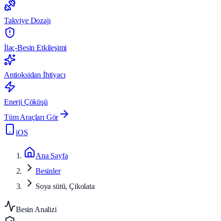
Takviye Dozajı
İlaç-Besin Etkileşimi
Antioksidan İhtiyacı
Enerji Çöküşü
Tüm Araçları Gör
iOS
Ana Sayfa
Besinler
Soya sütü, Çikolata
Besin Analizi