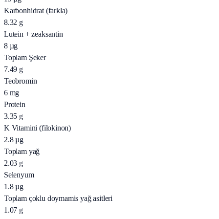
Karbonhidrat (farkla)
8.32
g
Lutein + zeaksantin
8
µg
Toplam Şeker
7.49
g
Teobromin
6
mg
Protein
3.35
g
K Vitamini (filokinon)
2.8
µg
Toplam yağ
2.03
g
Selenyum
1.8
µg
Toplam çoklu doymamis yağ asitleri
1.07
g