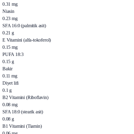
0.31
mg
Niasin
0.23
mg
SFA 16:0 (palmitik asit)
0.21
g
E Vitamini (alfa-tokoferol)
0.15
mg
PUFA 18:3
0.15
g
Bakir
0.11
mg
Diyet lifi
0.1
g
B2 Vitamini (Riboflavin)
0.08
mg
SFA 18:0 (stearik asit)
0.08
g
B1 Vitamini (Tiamin)
0.06
mg