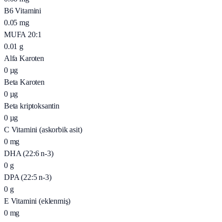
B6 Vitamini
0.05
mg
MUFA 20:1
0.01
g
Alfa Karoten
0
µg
Beta Karoten
0
µg
Beta kriptoksantin
0
µg
C Vitamini (askorbik asit)
0
mg
DHA (22:6 n-3)
0
g
DPA (22:5 n-3)
0
g
E Vitamini (eklenmiş)
0
mg