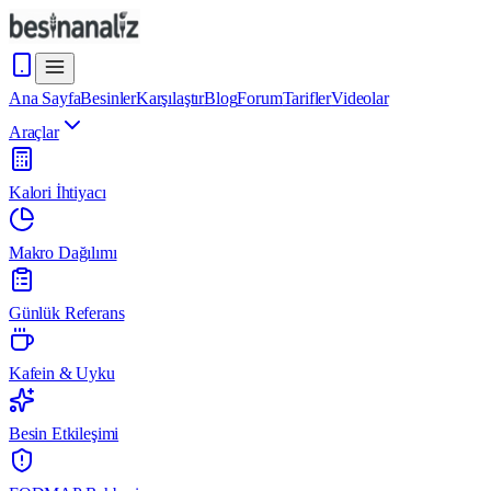
Ana Sayfa
Besinler
Karşılaştır
Blog
Forum
Tarifler
Videolar
Araçlar
Kalori İhtiyacı
Makro Dağılımı
Günlük Referans
Kafein & Uyku
Besin Etkileşimi