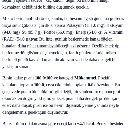
seçim yaparken sadece "kaç kalori" değil, bu kalorinin hangi
kaynaktan geldiğini de birlikte düşünmek gerekir.
Mikro besin tarafında öne çıkanlar, bu besinin "gizli gücü"nü gösterir.
Soya sütü, Çikolata
için ilk sıralarda
Potasyum (151.0 mg), Kalsiyum
(94.0 mg), Su (85.7 g), Fosfor (66.0 mg), Enerji (64.0 kj), A Vitamini
(RAE) (54.0 µg)
var. Bu liste, günlük beslenmede hangi öğeleri
buradan daha rahat tamamlayabileceğinizi gösterir. Özellikle tek tip
beslenme döngüsüne düşmemek için, farklı günlerde farklı mikro
besinleri güçlü kaynaklardan almak uzun vadede daha dengeli bir
yaklaşım sunar.
Besin kalite puanı
100.0
/100
ve kategori
Mükemmel
. Pozitif
katkıların toplamı
100.0
, ceza etkilerinin toplamı
0.0
düzeyinde. Bu
çerçevede puanı bir "hüküm" gibi değil, bir yönlendirme puanı gibi
okumak en doğru yaklaşım: yüksek puan daha dengeli profile işaret
eder; daha düşük puan ise bu besini dışlamak yerine yanında neyle
dengelemeniz gerektiğini düşündürür.
Benzer ürün ortalamasına göre enerji farkı
+4.1 kcal
. Benzer besinler