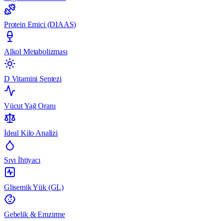
Protein Emici (DIAAS)
Alkol Metabolizması
D Vitamini Sentezi
Vücut Yağ Oranı
İdeal Kilo Analizi
Sıvı İhtiyacı
Glisemik Yük (GL)
Gebelik & Emzirme