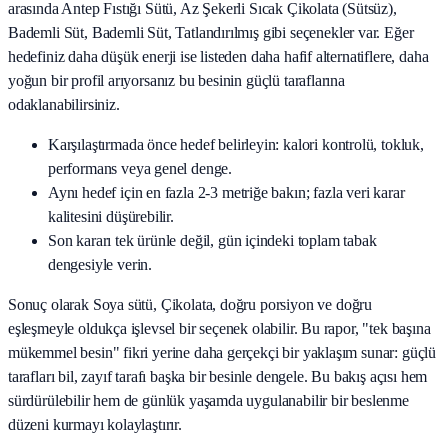
arasında
Antep Fıstığı Sütü, Az Şekerli Sıcak Çikolata (Sütsüz),
Bademli Süt, Bademli Süt, Tatlandırılmış
gibi seçenekler var. Eğer
hedefiniz daha düşük enerji ise listeden daha hafif alternatiflere, daha
yoğun bir profil arıyorsanız bu besinin güçlü taraflarına
odaklanabilirsiniz.
Karşılaştırmada önce hedef belirleyin: kalori kontrolü, tokluk,
performans veya genel denge.
Aynı hedef için en fazla 2-3 metriğe bakın; fazla veri karar
kalitesini düşürebilir.
Son kararı tek ürünle değil, gün içindeki toplam tabak
dengesiyle verin.
Sonuç olarak
Soya sütü, Çikolata
, doğru porsiyon ve doğru
eşleşmeyle oldukça işlevsel bir seçenek olabilir. Bu rapor, "tek başına
mükemmel besin" fikri yerine daha gerçekçi bir yaklaşım sunar: güçlü
tarafları bil, zayıf tarafı başka bir besinle dengele. Bu bakış açısı hem
sürdürülebilir hem de günlük yaşamda uygulanabilir bir beslenme
düzeni kurmayı kolaylaştırır.