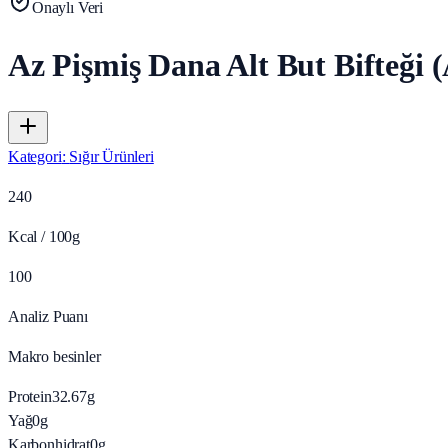
Onaylı Veri
Az Pişmiş Dana Alt But Bifteği (
Kategori
:
Sığır Ürünleri
240
Kcal / 100g
100
Analiz Puanı
Makro besinler
Protein
32.67
g
Yağ
0
g
Karbonhidrat
0
g