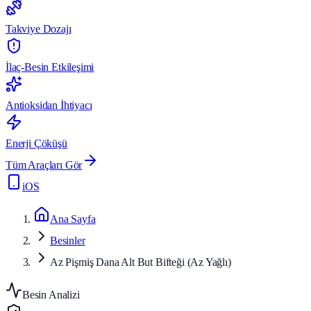
Takviye Dozajı
İlaç-Besin Etkileşimi
Antioksidan İhtiyacı
Enerji Çöküşü
Tüm Araçları Gör
iOS
Ana Sayfa
Besinler
Az Pişmiş Dana Alt But Bifteği (Az Yağlı)
Besin Analizi