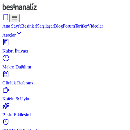
Ana Sayfa
Besinler
Karşılaştır
Blog
Forum
Tarifler
Videolar
Araçlar
Kalori İhtiyacı
Makro Dağılımı
Günlük Referans
Kafein & Uyku
Besin Etkileşimi