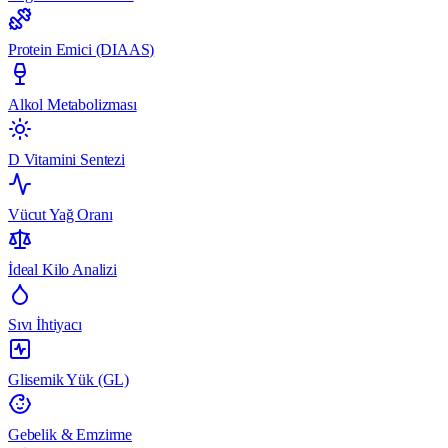
Protein Emici (DIAAS)
Alkol Metabolizması
D Vitamini Sentezi
Vücut Yağ Oranı
İdeal Kilo Analizi
Sıvı İhtiyacı
Glisemik Yük (GL)
Gebelik & Emzirme