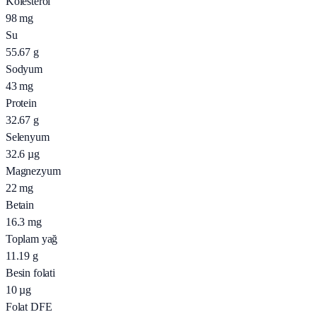
Kolesterol
98
mg
Su
55.67
g
Sodyum
43
mg
Protein
32.67
g
Selenyum
32.6
µg
Magnezyum
22
mg
Betain
16.3
mg
Toplam yağ
11.19
g
Besin folati
10
µg
Folat DFE