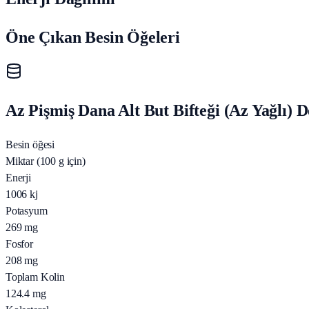
Öne Çıkan Besin Öğeleri
Az Pişmiş Dana Alt But Bifteği (Az Yağlı) D
Besin öğesi
Miktar (100 g için)
Enerji
1006
kj
Potasyum
269
mg
Fosfor
208
mg
Toplam Kolin
124.4
mg