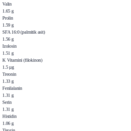
Valin
1.65
g
Prolin
1.59
g
SFA 16:0 (palmitik asit)
1.56
g
Izolosin
1.51
g
K Vitamini (filokinon)
1.5
µg
Treonin
1.33
g
Fenilalanin
1.31
g
Serin
1.31
g
Histidin
1.06
g
Tirozin