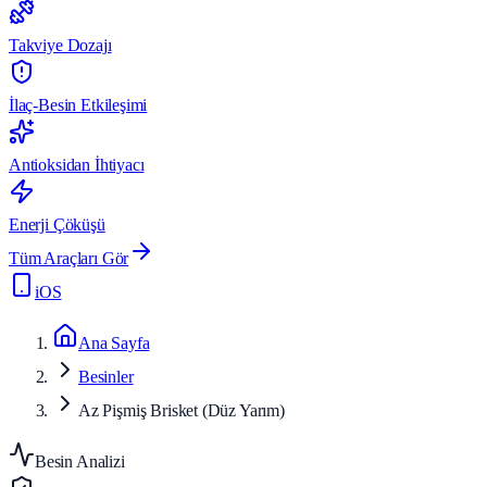
Takviye Dozajı
İlaç-Besin Etkileşimi
Antioksidan İhtiyacı
Enerji Çöküşü
Tüm Araçları Gör
iOS
Ana Sayfa
Besinler
Az Pişmiş Brisket (Düz Yarım)
Besin Analizi