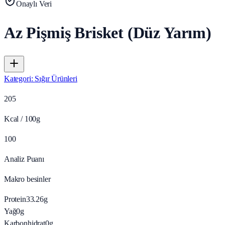
Onaylı Veri
Az Pişmiş Brisket (Düz Yarım)
Kategori
:
Sığır Ürünleri
205
Kcal / 100g
100
Analiz Puanı
Makro besinler
Protein
33.26
g
Yağ
0
g
Karbonhidrat
0
g