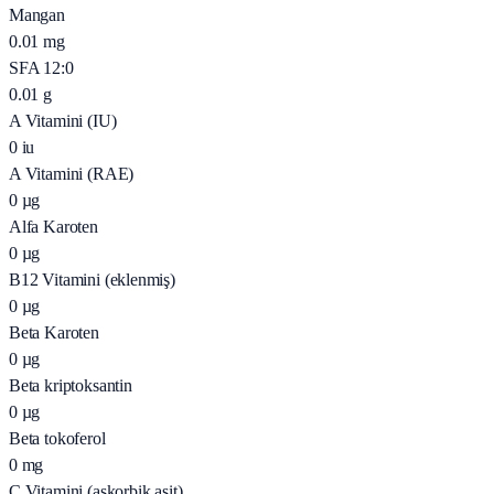
Mangan
0.01
mg
SFA 12:0
0.01
g
A Vitamini (IU)
0
iu
A Vitamini (RAE)
0
µg
Alfa Karoten
0
µg
B12 Vitamini (eklenmiş)
0
µg
Beta Karoten
0
µg
Beta kriptoksantin
0
µg
Beta tokoferol
0
mg
C Vitamini (askorbik asit)