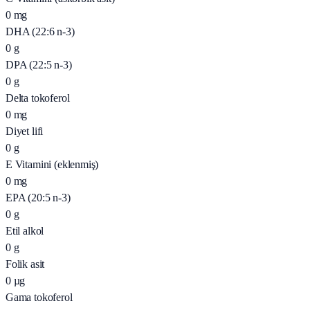
0
mg
DHA (22:6 n-3)
0
g
DPA (22:5 n-3)
0
g
Delta tokoferol
0
mg
Diyet lifi
0
g
E Vitamini (eklenmiş)
0
mg
EPA (20:5 n-3)
0
g
Etil alkol
0
g
Folik asit
0
µg
Gama tokoferol