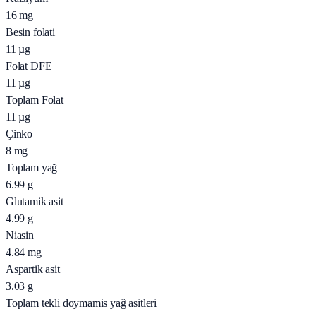
16
mg
Besin folati
11
µg
Folat DFE
11
µg
Toplam Folat
11
µg
Çinko
8
mg
Toplam yağ
6.99
g
Glutamik asit
4.99
g
Niasin
4.84
mg
Aspartik asit
3.03
g
Toplam tekli doymamis yağ asitleri