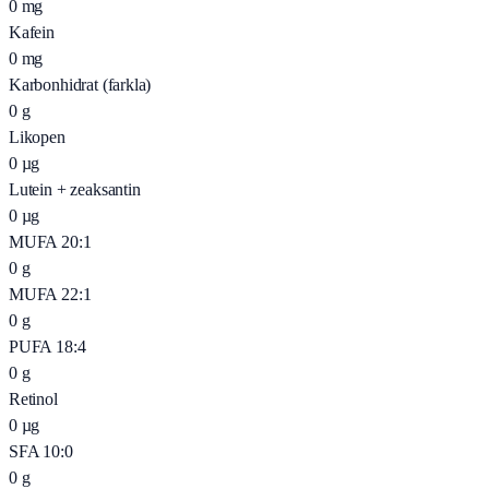
0
mg
Kafein
0
mg
Karbonhidrat (farkla)
0
g
Likopen
0
µg
Lutein + zeaksantin
0
µg
MUFA 20:1
0
g
MUFA 22:1
0
g
PUFA 18:4
0
g
Retinol
0
µg
SFA 10:0
0
g