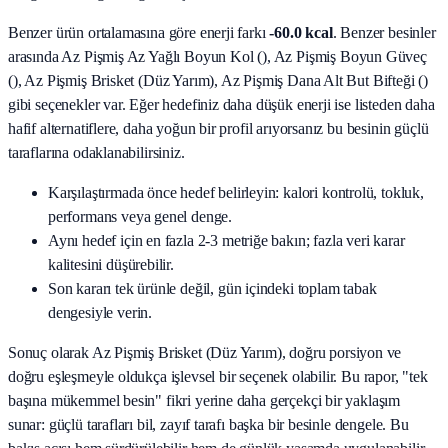
Benzer ürün ortalamasına göre enerji farkı
-60.0 kcal
. Benzer besinler
arasında
Az Pişmiş Az Yağlı Boyun Kol (), Az Pişmiş Boyun Güveç
(), Az Pişmiş Brisket (Düz Yarım), Az Pişmiş Dana Alt But Bifteği ()
gibi seçenekler var. Eğer hedefiniz daha düşük enerji ise listeden daha
hafif alternatiflere, daha yoğun bir profil arıyorsanız bu besinin güçlü
taraflarına odaklanabilirsiniz.
Karşılaştırmada önce hedef belirleyin: kalori kontrolü, tokluk,
performans veya genel denge.
Aynı hedef için en fazla 2-3 metriğe bakın; fazla veri karar
kalitesini düşürebilir.
Son kararı tek ürünle değil, gün içindeki toplam tabak
dengesiyle verin.
Sonuç olarak
Az Pişmiş Brisket (Düz Yarım)
, doğru porsiyon ve
doğru eşleşmeyle oldukça işlevsel bir seçenek olabilir. Bu rapor, "tek
başına mükemmel besin" fikri yerine daha gerçekçi bir yaklaşım
sunar: güçlü tarafları bil, zayıf tarafı başka bir besinle dengele. Bu