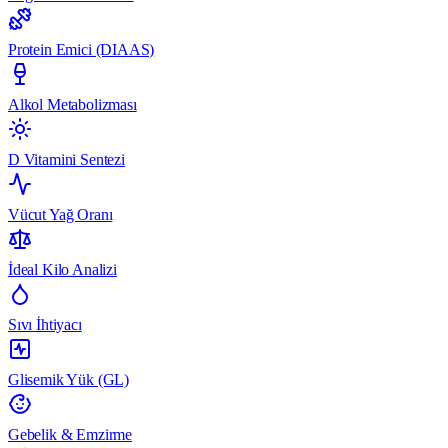
Protein Emici (DIAAS)
Alkol Metabolizması
D Vitamini Sentezi
Vücut Yağ Oranı
İdeal Kilo Analizi
Sıvı İhtiyacı
Glisemik Yük (GL)
Gebelik & Emzirme