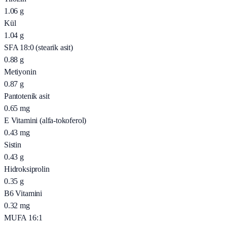
1.06
g
Kül
1.04
g
SFA 18:0 (stearik asit)
0.88
g
Metiyonin
0.87
g
Pantotenik asit
0.65
mg
E Vitamini (alfa-tokoferol)
0.43
mg
Sistin
0.43
g
Hidroksiprolin
0.35
g
B6 Vitamini
0.32
mg
MUFA 16:1