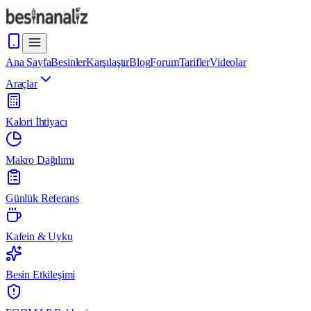
Ana Sayfa
Besinler
Karşılaştır
Blog
Forum
Tarifler
Videolar
Araçlar
Kalori İhtiyacı
Makro Dağılımı
Günlük Referans
Kafein & Uyku
Besin Etkileşimi