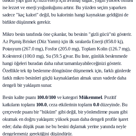
baskın yapı gün içi hızlı enerji için avantaj sağlar; yağın yüksek olması
ise lezzet ve enerji yoğunluğunu artırır. Bu yüzden seçim yaparken
sadece "kaç kalori" değil, bu kalorinin hangi kaynaktan geldiğini de
birlikte düşünmek gerekir.
Mikro besin tarafında öne çıkanlar, bu besinin "gizli gücü"nü gösterir.
Az Pişmiş Brisket (Düz Yarım)
için ilk sıralarda
Enerji (858.0 kj),
Potasyum (267.0 mg), Fosfor (205.0 mg), Toplam Kolin (126.7 mg),
Kolesterol (100.0 mg), Su (59.5 g)
var. Bu liste, günlük beslenmede
hangi öğeleri buradan daha rahat tamamlayabileceğinizi gösterir.
Özellikle tek tip beslenme döngüsüne düşmemek için, farklı günlerde
farklı mikro besinleri güçlü kaynaklardan almak uzun vadede daha
dengeli bir yaklaşım sunar.
Besin kalite puanı
100.0
/100
ve kategori
Mükemmel
. Pozitif
katkıların toplamı
100.0
, ceza etkilerinin toplamı
0.0
düzeyinde. Bu
çerçevede puanı bir "hüküm" gibi değil, bir yönlendirme puanı gibi
okumak en doğru yaklaşım: yüksek puan daha dengeli profile işaret
eder; daha düşük puan ise bu besini dışlamak yerine yanında neyle
dengelemeniz gerektiğini düşündürür.