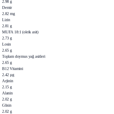
2.98
g
Demir
2.82
mg
Lizin
2.81
g
MUFA 18:1 (oleik asit)
2.73
g
Losin
2.65
g
Toplam doymus yağ asitleri
2.65
g
B12 Vitamini
2.42
µg
Arjinin
2.15
g
Alanin
2.02
g
Glisin
2.02
g