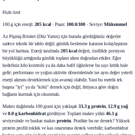
Hızlı özet
100 g için enerji:
205 kcal
· Puan:
100.0/100
· Seviye:
Mükemmel
Az Pişmiş Brisket (Düz Yarım) için burada gördüğünüz değerler
sadece teknik bir tablo değil; günlük beslenme kararını kolaylaştıran
bir yol haritası.
Enerji tarafında
205 kcal
değeri, özellikle porsiyon
büyüklüğü arttığında günlük toplam alımı doğrudan etkiler. Eğer
hedefiniz kilo kontrolü ya da daha hafif öğünlerse bu sayı kritik hale
gelir; performans ve yoğun aktivite dönemlerinde ise aynı değer yeterli
enerji alımını desteklemek için avantaj olabilir. Yani bu metrik tek
başına "iyi" ya da "kötü" demek için değil, ihtiyaca göre doğru
bağlamı kurmak için okunmalı.
Makro dağılımda 100 gram için yaklaşık
33.3
g protein
,
12.9
g yağ
ve
0.0
g karbonhidrat
görülüyor. Toplam makro yükü
46.1
g
seviyesinde ve baskın makro
protein
. Pratikte bu ne demek? Yüksek
protein profili tokluk ve kas onarımına destek verebilir; karbonhidrat