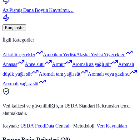
Az Pişmiş Dana Boyun Kavrulmu…
Karşılaştır
İlgili Kategoriler
Alkollü içecekler
Amerikan Yerlisi/Alaska Yerlisi Yiyecekleri
Ananas
Anne sütü
Armut
Aromalı az yağlı süt
Aromalı
düşük yağlı süt
Aromalı tam yağlı süt
Aromalı veya gazlı su
Aromalı yağsız süt
Veri kalitesi ve güvenilirliği için USDA Standart Referansları temel
alınmaktadır.
Kaynak:
USDA FoodData Central
· Metodoloji:
Veri Kaynakları
Benzer Besin Değerleri
(
20
)