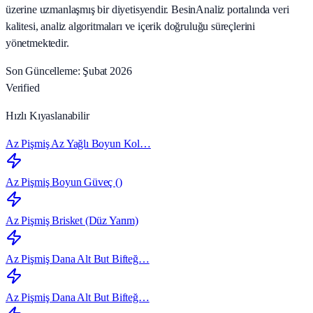
üzerine uzmanlaşmış bir diyetisyendir. BesinAnaliz portalında veri
kalitesi, analiz algoritmaları ve içerik doğruluğu süreçlerini
yönetmektedir.
Son Güncelleme: Şubat 2026
Verified
Hızlı Kıyaslanabilir
Az Pişmiş Az Yağlı Boyun Kol…
Az Pişmiş Boyun Güveç ()
Az Pişmiş Brisket (Düz Yarım)
Az Pişmiş Dana Alt But Bifteğ…
Az Pişmiş Dana Alt But Bifteğ…