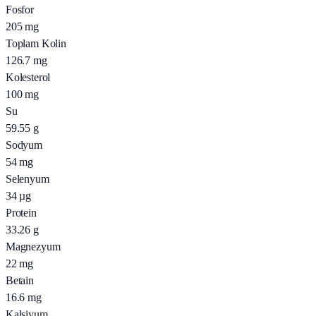
Fosfor
205
mg
Toplam Kolin
126.7
mg
Kolesterol
100
mg
Su
59.55
g
Sodyum
54
mg
Selenyum
34
µg
Protein
33.26
g
Magnezyum
22
mg
Betain
16.6
mg
Kalsiyum