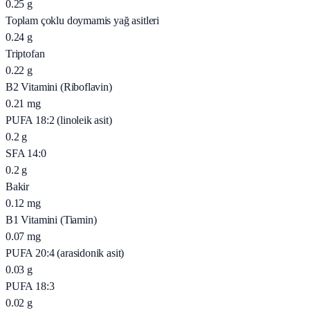
0.25
g
Toplam çoklu doymamis yağ asitleri
0.24
g
Triptofan
0.22
g
B2 Vitamini (Riboflavin)
0.21
mg
PUFA 18:2 (linoleik asit)
0.2
g
SFA 14:0
0.2
g
Bakir
0.12
mg
B1 Vitamini (Tiamin)
0.07
mg
PUFA 20:4 (arasidonik asit)
0.03
g
PUFA 18:3
0.02
g