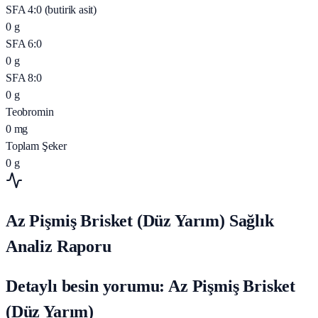
SFA 4:0 (butirik asit)
0
g
SFA 6:0
0
g
SFA 8:0
0
g
Teobromin
0
mg
Toplam Şeker
0
g
Az Pişmiş Brisket (Düz Yarım) Sağlık
Analiz Raporu
Detaylı besin yorumu: Az Pişmiş Brisket
(Düz Yarım)