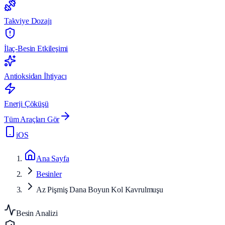
Takviye Dozajı
İlaç-Besin Etkileşimi
Antioksidan İhtiyacı
Enerji Çöküşü
Tüm Araçları Gör
iOS
Ana Sayfa
Besinler
Az Pişmiş Dana Boyun Kol Kavrulmuşu
Besin Analizi