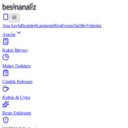
Ana Sayfa
Besinler
Karşılaştır
Blog
Forum
Tarifler
Videolar
Araçlar
Kalori İhtiyacı
Makro Dağılımı
Günlük Referans
Kafein & Uyku
Besin Etkileşimi