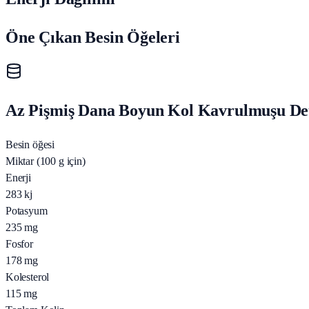
Öne Çıkan Besin Öğeleri
Az Pişmiş Dana Boyun Kol Kavrulmuşu Deta
Besin öğesi
Miktar (100 g için)
Enerji
283
kj
Potasyum
235
mg
Fosfor
178
mg
Kolesterol
115
mg