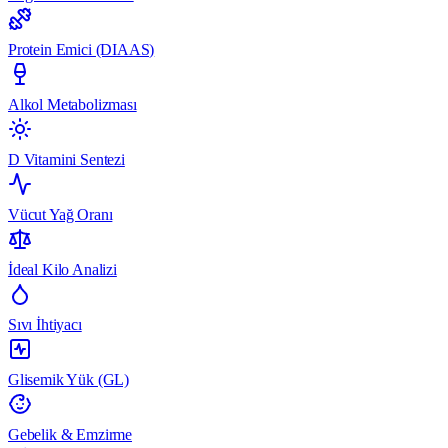
Protein Emici (DIAAS)
Alkol Metabolizması
D Vitamini Sentezi
Vücut Yağ Oranı
İdeal Kilo Analizi
Sıvı İhtiyacı
Glisemik Yük (GL)
Gebelik & Emzirme