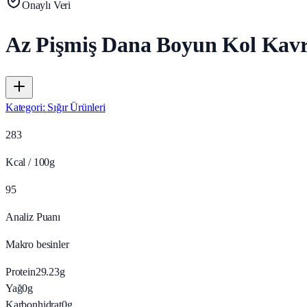
Onaylı Veri
Az Pişmiş Dana Boyun Kol Kav
Kategori
:
Sığır Ürünleri
283
Kcal / 100g
95
Analiz Puanı
Makro besinler
Protein
29.23
g
Yağ
0
g
Karbonhidrat
0
g