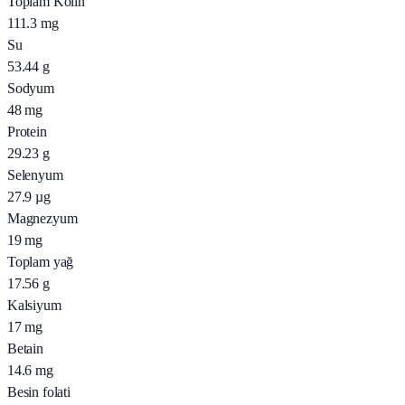
Toplam Kolin
111.3
mg
Su
53.44
g
Sodyum
48
mg
Protein
29.23
g
Selenyum
27.9
µg
Magnezyum
19
mg
Toplam yağ
17.56
g
Kalsiyum
17
mg
Betain
14.6
mg
Besin folati