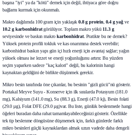
başına "iyi" ya da "kötü" demek için değil, ihtiyaca göre doğru
bağlamı kurmak için okunmalı.
Makro dağılımda 100 gram için yaklaşık
0.8
g protein
,
0.4
g yağ
ve
10.2
g karbonhidrat
görülüyor. Toplam makro yükü
11.3
g
seviyesinde ve baskın makro
karbonhidrat
. Pratikte bu ne demek?
Yüksek protein profili tokluk ve kas onarımına destek verebilir;
karbonhidrat baskın yapı gün içi hızlı enerji için avantaj sağlar; yağın
yüksek olması ise lezzet ve enerji yoğunluğunu artırır. Bu yüzden
seçim yaparken sadece "kaç kalori" değil, bu kalorinin hangi
kaynaktan geldiğini de birlikte düşünmek gerekir.
Mikro besin tarafında öne çıkanlar, bu besinin "gizli gücü"nü gösterir.
Portakal Meyve Suyu - Konserve
için ilk sıralarda
Potasyum (181.0
mg), Kalsiyum (141.0 mg), Su (88.3 g), Enerji (47.0 kj), Besin folati
(29.0 µg), Folat DFE (29.0 µg)
var. Bu liste, günlük beslenmede hangi
öğeleri buradan daha rahat tamamlayabileceğinizi gösterir. Özellikle
tek tip beslenme döngüsüne düşmemek için, farklı günlerde farklı
mikro besinleri güçlü kaynaklardan almak uzun vadede daha dengeli