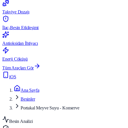
Takviye Dozajı
İlaç-Besin Etkileşimi
Antioksidan İhtiyacı
Enerji Çöküşü
Tüm Araçları Gör
iOS
Ana Sayfa
Besinler
Portakal Meyve Suyu - Konserve
Besin Analizi