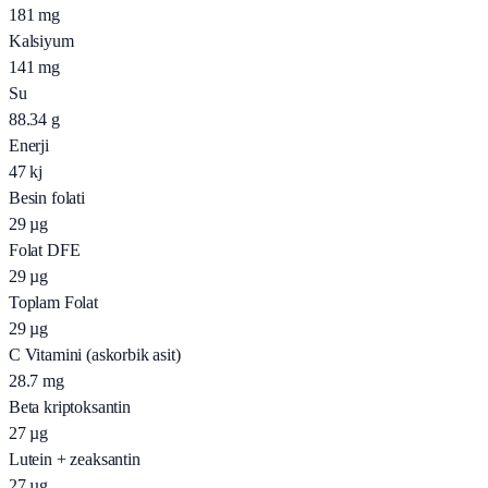
181
mg
Kalsiyum
141
mg
Su
88.34
g
Enerji
47
kj
Besin folati
29
µg
Folat DFE
29
µg
Toplam Folat
29
µg
C Vitamini (askorbik asit)
28.7
mg
Beta kriptoksantin
27
µg
Lutein + zeaksantin
27
µg