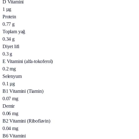
D Vitamini
1
µg
Protein
0.77
g
Toplam yağ
0.34
g
Diyet lifi
0.3
g
E Vitamini (alfa-tokoferol)
0.2
mg
Selenyum
0.1
µg
B1 Vitamini (Tiamin)
0.07
mg
Demir
0.06
mg
B2 Vitamini (Riboflavin)
0.04
mg
B6 Vitamini