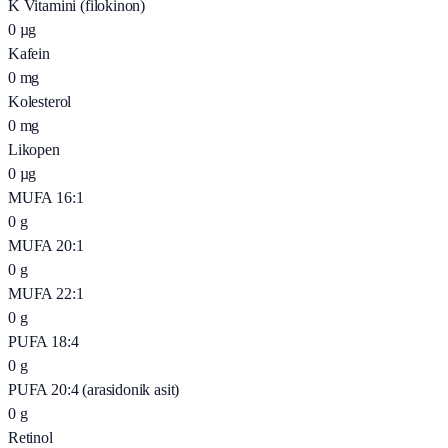
K Vitamini (filokinon)
0
µg
Kafein
0
mg
Kolesterol
0
mg
Likopen
0
µg
MUFA 16:1
0
g
MUFA 20:1
0
g
MUFA 22:1
0
g
PUFA 18:4
0
g
PUFA 20:4 (arasidonik asit)
0
g
Retinol