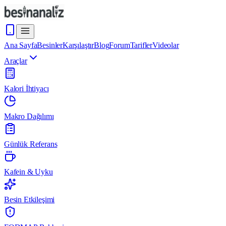
Ana Sayfa
Besinler
Karşılaştır
Blog
Forum
Tarifler
Videolar
Araçlar
Kalori İhtiyacı
Makro Dağılımı
Günlük Referans
Kafein & Uyku
Besin Etkileşimi