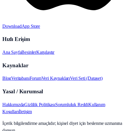
Download
App Store
Hızlı Erişim
Ana Sayfa
Besinler
Karşılaştır
Kaynaklar
Blog
Veritabanı
Forum
Veri Kaynakları
Veri Seti (Dataset)
Yasal / Kurumsal
Hakkımızda
Gizlilik Politikası
Sorumluluk Reddi
Kullanım
Koşulları
İletişim
İçerik bilgilendirme amaçlıdır; kişisel diyet için beslenme uzmanına
danışın.