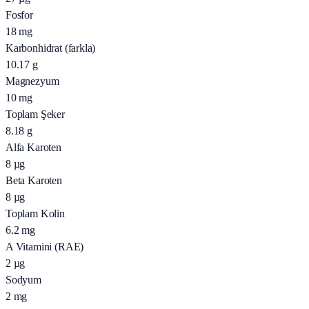
Fosfor
18
mg
Karbonhidrat (farkla)
10.17
g
Magnezyum
10
mg
Toplam Şeker
8.18
g
Alfa Karoten
8
µg
Beta Karoten
8
µg
Toplam Kolin
6.2
mg
A Vitamini (RAE)
2
µg
Sodyum
2
mg