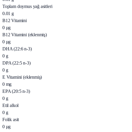
Toplam doymus yağ asitleri
0.01
g
B12 Vitamini
0
µg
B12 Vitamini (eklenmiş)
0
µg
DHA (22:6 n-3)
0
g
DPA (22:5 n-3)
0
g
E Vitamini (eklenmiş)
0
mg
EPA (20:5 n-3)
0
g
Etil alkol
0
g
Folik asit
0
µg