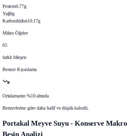
Protein
0.77
g
Yağ
0
g
Karbonhidrat
10.17
g
Mikro Öğeler
65
farklı bileşen
Benzer Kıyaslama
Ortalamanın %10 altında
Benzerlerine göre daha hafif ve düşük kalorili.
Portakal Meyve Suyu - Konserve Makro
Besin Analizi