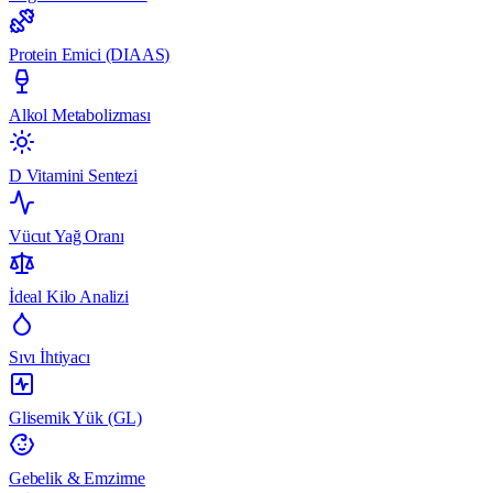
Protein Emici (DIAAS)
Alkol Metabolizması
D Vitamini Sentezi
Vücut Yağ Oranı
İdeal Kilo Analizi
Sıvı İhtiyacı
Glisemik Yük (GL)
Gebelik & Emzirme