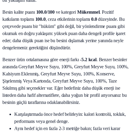
bir yaklaşım sunar.
Besin kalite puanı
100.0
/100
ve kategori
Mükemmel
. Pozitif
katkıların toplamı
100.0
, ceza etkilerinin toplamı
0.0
düzeyinde. Bu
çerçevede puanı bir "hüküm" gibi değil, bir yönlendirme puanı gibi
okumak en doğru yaklaşım: yüksek puan daha dengeli profile işaret
eder; daha düşük puan ise bu besini dışlamak yerine yanında neyle
dengelemeniz gerektiğini düşündürür.
Benzer ürün ortalamasına göre enerji farkı
-5.2 kcal
. Benzer besinler
arasında
Greyfurt Meyve Suyu, 100%, Greyfurt Meyve Suyu, 100%,
Kalsiyum Eklenmiş, Greyfurt Meyve Suyu, 100%, Konserve,
Şişelenmiş Veya Kartonda, Greyfurt Meyve Suyu, 100%, Taze
Sıkılmış
gibi seçenekler var. Eğer hedefiniz daha düşük enerji ise
listeden daha hafif alternatiflere, daha yoğun bir profil arıyorsanız bu
besinin güçlü taraflarına odaklanabilirsiniz.
Karşılaştırmada önce hedef belirleyin: kalori kontrolü, tokluk,
performans veya genel denge.
Aynı hedef için en fazla 2-3 metriğe bakın; fazla veri karar