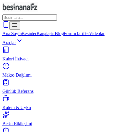
Ana Sayfa
Besinler
Karşılaştır
Blog
Forum
Tarifler
Videolar
Araçlar
Kalori İhtiyacı
Makro Dağılımı
Günlük Referans
Kafein & Uyku
Besin Etkileşimi