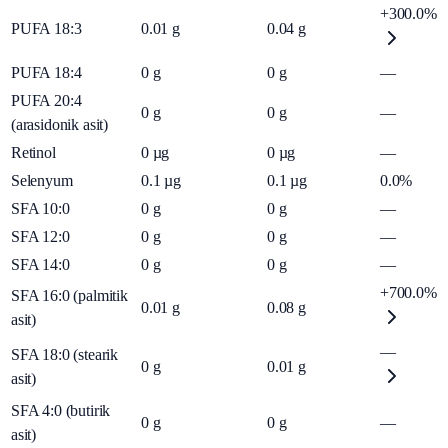
+300.0%
PUFA 18:3
0.01
g
0.04
g
PUFA 18:4
0
g
0
g
—
PUFA 20:4
0
g
0
g
—
(arasidonik asit)
Retinol
0
µg
0
µg
—
Selenyum
0.1
µg
0.1
µg
0.0%
SFA 10:0
0
g
0
g
—
SFA 12:0
0
g
0
g
—
SFA 14:0
0
g
0
g
—
+700.0%
SFA 16:0 (palmitik
0.01
g
0.08
g
asit)
—
SFA 18:0 (stearik
0
g
0.01
g
asit)
SFA 4:0 (butirik
0
g
0
g
—
asit)