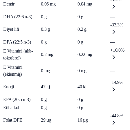
Demir
0.06
mg
0.04
mg
DHA (22:6 n-3)
0
g
0
g
—
-33.3%
Diyet lifi
0.3
g
0.2
g
DPA (22:5 n-3)
0
g
0
g
—
+10.0%
E Vitamini (alfa-
0.2
mg
0.22
mg
tokoferol)
E Vitamini
0
mg
0
mg
—
(eklenmiş)
-14.9%
Enerji
47
kj
40
kj
EPA (20:5 n-3)
0
g
0
g
—
Etil alkol
0
g
0
g
—
-44.8%
Folat DFE
29
µg
16
µg