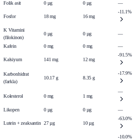
Folik asit
0
µg
0
µg
—
-11.1%
Fosfor
18
mg
16
mg
K Vitamini
0
µg
0
µg
—
(filokinon)
Kafein
0
mg
0
mg
—
-91.5%
Kalsiyum
141
mg
12
mg
-17.9%
Karbonhidrat
10.17
g
8.35
g
(farkla)
—
Kolesterol
0
mg
1
mg
Likopen
0
µg
0
µg
—
-63.0%
Lutein + zeaksantin
27
µg
10
µg
-10.0%