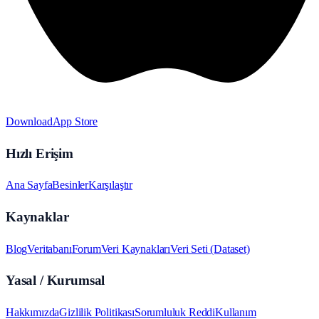
Download
App Store
Hızlı Erişim
Ana Sayfa
Besinler
Karşılaştır
Kaynaklar
Blog
Veritabanı
Forum
Veri Kaynakları
Veri Seti (Dataset)
Yasal / Kurumsal
Hakkımızda
Gizlilik Politikası
Sorumluluk Reddi
Kullanım