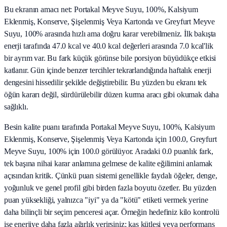
Bu ekranın amacı net: Portakal Meyve Suyu, 100%, Kalsiyum
Eklenmiş, Konserve, Şişelenmiş Veya Kartonda ve Greyfurt Meyve
Suyu, 100% arasında hızlı ama doğru karar verebilmeniz. İlk bakışta
enerji tarafında 47.0 kcal ve 40.0 kcal değerleri arasında 7.0 kcal'lik
bir ayrım var. Bu fark küçük görünse bile porsiyon büyüdükçe etkisi
katlanır. Gün içinde benzer tercihler tekrarlandığında haftalık enerji
dengesini hissedilir şekilde değiştirebilir. Bu yüzden bu ekranı tek
öğün kararı değil, sürdürülebilir düzen kurma aracı gibi okumak daha
sağlıklı.
Besin kalite puanı tarafında Portakal Meyve Suyu, 100%, Kalsiyum
Eklenmiş, Konserve, Şişelenmiş Veya Kartonda için 100.0, Greyfurt
Meyve Suyu, 100% için 100.0 görülüyor. Aradaki 0.0 puanlık fark,
tek başına nihai karar anlamına gelmese de kalite eğilimini anlamak
açısından kritik. Çünkü puan sistemi genellikle faydalı öğeler, denge,
yoğunluk ve genel profil gibi birden fazla boyutu özetler. Bu yüzden
puan yüksekliği, yalnızca "iyi" ya da "kötü" etiketi vermek yerine
daha bilinçli bir seçim penceresi açar. Örneğin hedefiniz kilo kontrolü
ise enerjiye daha fazla ağırlık verirsiniz; kas kütlesi veya performans