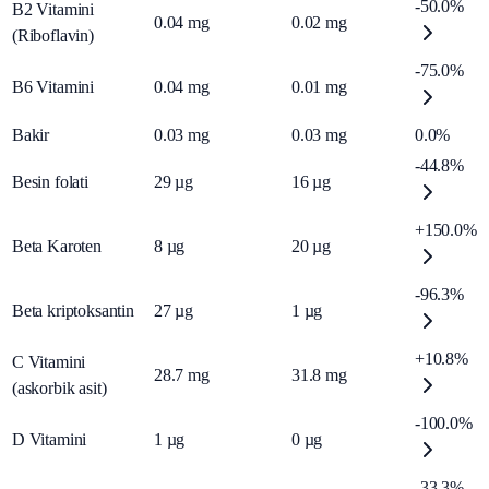
-50.0%
B2 Vitamini
0.04
mg
0.02
mg
(Riboflavin)
-75.0%
B6 Vitamini
0.04
mg
0.01
mg
Bakir
0.03
mg
0.03
mg
0.0%
-44.8%
Besin folati
29
µg
16
µg
+150.0%
Beta Karoten
8
µg
20
µg
-96.3%
Beta kriptoksantin
27
µg
1
µg
+10.8%
C Vitamini
28.7
mg
31.8
mg
(askorbik asit)
-100.0%
D Vitamini
1
µg
0
µg
-33.3%