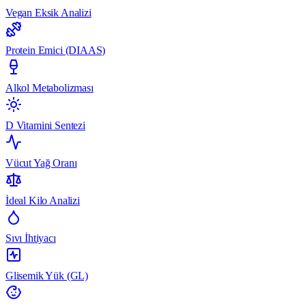
Vegan Eksik Analizi
Protein Emici (DIAAS)
Alkol Metabolizması
D Vitamini Sentezi
Vücut Yağ Oranı
İdeal Kilo Analizi
Sıvı İhtiyacı
Glisemik Yük (GL)