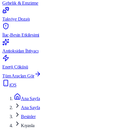
Gebelik & Emzirme
Takviye Dozajı
İlaç-Besin Etkileşimi
Antioksidan İhtiyacı
Enerji Çöküşü
Tüm Araçları Gör
iOS
Ana Sayfa
Ana Sayfa
Besinler
Kıyasla