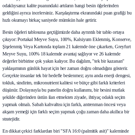
odaklıysanız kalite puanındaki artıların hangi besin öğelerinden
geldiğini ayrıca incelersiniz. Karşılaştırma ekranındaki puan grafiği bu
hızlı okumayı birkaç saniyede mümkün hale getirir.
Besin öğeleri tablosuna geçtiğimizde daha ayrıntılı bir tablo ortaya
çıkıyor: Portakal Meyve Suyu, 100%, Kalsiyum Eklenmiş, Konserve,
Şişelenmiş Veya Kartonda toplam 21 kalemde öne çıkarken, Greyfurt
Meyve Suyu, 100% 18 kalemde avantaj sağlıyor ve 26 kalemde
değerler birbirine çok yakın kalıyor. Bu dağılım, "tek bir kazanan"
yaklaşımının günlük hayat için her zaman doğru olmadığını gösterir.
Gerçekte insanlar tek bir hedefle beslenmez; aynı anda enerji dengesi,
tokluk, sindirim, mikronutrient kalitesi ve bütçe gibi farklı kriterleri
düşünür. Dolayısıyla bu panelin doğru kullanımı, bir besini mutlak
şekilde diğerinden üstün ilan etmekten ziyade, ihtiyaç odaklı seçim
yapmak olmalı. Sabah kahvaltısı için farklı, antrenman öncesi veya
akşam yemeği için farklı seçim yapmak çoğu zaman daha akıllıca bir
stratejidir.
En dikkat çekici farklardan biri "SFA 16:0 (palmitik asit)" kaleminde