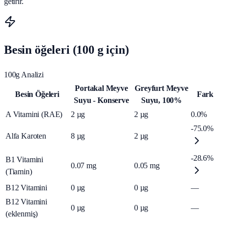
getirir.
Besin öğeleri (100 g için)
100g Analizi
Portakal Meyve
Greyfurt Meyve
Besin Öğeleri
Fark
Suyu - Konserve
Suyu, 100%
A Vitamini (RAE)
2
µg
2
µg
0.0%
-75.0%
Alfa Karoten
8
µg
2
µg
-28.6%
B1 Vitamini
0.07
mg
0.05
mg
(Tiamin)
B12 Vitamini
0
µg
0
µg
—
B12 Vitamini
0
µg
0
µg
—
(eklenmiş)