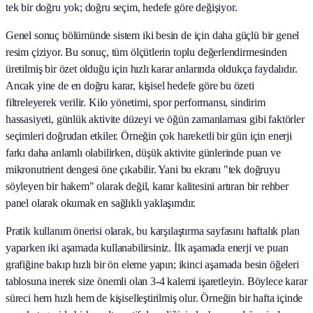
tek bir doğru yok; doğru seçim, hedefe göre değişiyor.
Genel sonuç bölümünde sistem iki besin de için daha güçlü bir genel
resim çiziyor. Bu sonuç, tüm ölçütlerin toplu değerlendirmesinden
üretilmiş bir özet olduğu için hızlı karar anlarında oldukça faydalıdır.
Ancak yine de en doğru karar, kişisel hedefe göre bu özeti
filtreleyerek verilir. Kilo yönetimi, spor performansı, sindirim
hassasiyeti, günlük aktivite düzeyi ve öğün zamanlaması gibi faktörler
seçimleri doğrudan etkiler. Örneğin çok hareketli bir gün için enerji
farkı daha anlamlı olabilirken, düşük aktivite günlerinde puan ve
mikronutrient dengesi öne çıkabilir. Yani bu ekranı "tek doğruyu
söyleyen bir hakem" olarak değil, karar kalitesini artıran bir rehber
panel olarak okumak en sağlıklı yaklaşımdır.
Pratik kullanım önerisi olarak, bu karşılaştırma sayfasını haftalık plan
yaparken iki aşamada kullanabilirsiniz. İlk aşamada enerji ve puan
grafiğine bakıp hızlı bir ön eleme yapın; ikinci aşamada besin öğeleri
tablosuna inerek size önemli olan 3-4 kalemi işaretleyin. Böylece karar
süreci hem hızlı hem de kişiselleştirilmiş olur. Örneğin bir hafta içinde