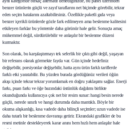
aynı kategoride birkaç alternatif denediğinizde, bu panel üzerinden
benzer ürünlerin güçlü ve zayıf taraflarını net biçimde görebilir, tekrar
eden seçim hatalarını azaltabilirsiniz. Özellikle paketli gıda veya
benzer içerikli ürünlerde gözle fark edilmeyen ama beslenme kalitesini
etkileyen farklar bu yöntemle daha görünür hale gelir. Sonuçta amaç
mükemmel değil, sürdürülebilir ve anlaşılır bir beslenme düzeni
kurmaktır.
Son olarak, bu karşılaştırmayı tek seferlik bir çıktı gibi değil, yaşayan
bir referans olarak görmekte fayda var. Gün içinde hedefiniz
değişebilir, porsiyonlar değişebilir, hatta aynı ürün farklı tariflerde
farklı etki yaratabilir. Bu yüzden burada gördüğünüz verileri öğün
akışı içinde tekrar tekrar yorumlamak en doğru yaklaşımı sağlar. Enerji
farkı, puan farkı ve öğe bazındaki üstünlük dağılımı birlikte
okunduğunda kullanıcıya çok net bir resim sunar: hangi besin nerede
güçlü, nerede sınırlı ve hangi durumda daha mantıklı. Böyle bir
okuma alışkanlığı, kısa vadede daha bilinçli seçimler; uzun vadede ise
daha tutarlı bir beslenme davranışı getirir. Ekrandaki grafikler de bu
resmi metinle destekleyerek karar anını hem hızlı hem anlaşılır hale