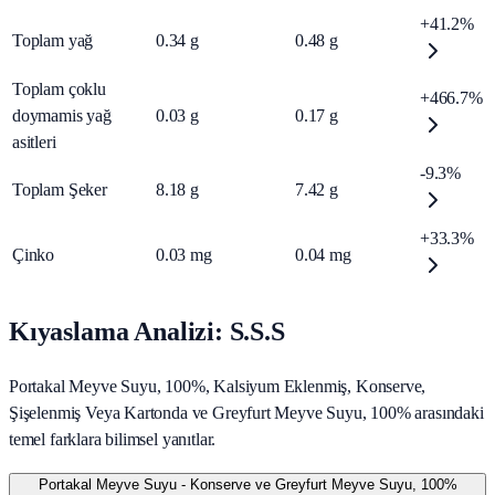
+41.2%
Toplam yağ
0.34
g
0.48
g
Toplam çoklu
+466.7%
doymamis yağ
0.03
g
0.17
g
asitleri
-9.3%
Toplam Şeker
8.18
g
7.42
g
+33.3%
Çinko
0.03
mg
0.04
mg
Kıyaslama Analizi: S.S.S
Portakal Meyve Suyu, 100%, Kalsiyum Eklenmiş, Konserve,
Şişelenmiş Veya Kartonda ve Greyfurt Meyve Suyu, 100% arasındaki
temel farklara bilimsel yanıtlar.
Portakal Meyve Suyu - Konserve ve Greyfurt Meyve Suyu, 100%