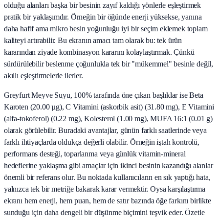
olduğu alanları başka bir besinin zayıf kaldığı yönlerle eşleştirmek
pratik bir yaklaşımdır. Örneğin bir öğünde enerji yüksekse, yanına
daha hafif ama mikro besin yoğunluğu iyi bir seçim eklemek toplam
kaliteyi artırabilir. Bu ekranın amacı tam olarak bu: tek ürün
kararından ziyade kombinasyon kararını kolaylaştırmak. Çünkü
sürdürülebilir beslenme çoğunlukla tek bir "mükemmel" besinle değil,
akıllı eşleştirmelerle ilerler.
Greyfurt Meyve Suyu, 100% tarafında öne çıkan başlıklar ise Beta
Karoten (20.00 µg), C Vitamini (askorbik asit) (31.80 mg), E Vitamini
(alfa-tokoferol) (0.22 mg), Kolesterol (1.00 mg), MUFA 16:1 (0.01 g)
olarak görülebilir. Buradaki avantajlar, günün farklı saatlerinde veya
farklı ihtiyaçlarda oldukça değerli olabilir. Örneğin iştah kontrolü,
performans desteği, toparlanma veya günlük vitamin-mineral
hedeflerine yaklaşma gibi amaçlar için ikinci besinin kazandığı alanlar
önemli bir referans olur. Bu noktada kullanıcıların en sık yaptığı hata,
yalnızca tek bir metriğe bakarak karar vermektir. Oysa karşılaştırma
ekranı hem enerji, hem puan, hem de satır bazında öğe farkını birlikte
sunduğu için daha dengeli bir düşünme biçimini teşvik eder. Özetle