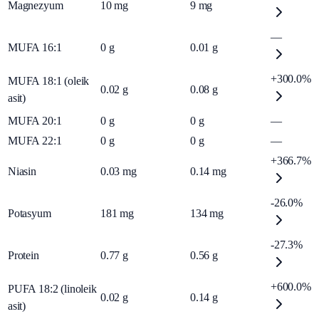
Magnezyum
10
mg
9
mg
—
MUFA 16:1
0
g
0.01
g
+300.0%
MUFA 18:1 (oleik
0.02
g
0.08
g
asit)
MUFA 20:1
0
g
0
g
—
MUFA 22:1
0
g
0
g
—
+366.7%
Niasin
0.03
mg
0.14
mg
-26.0%
Potasyum
181
mg
134
mg
-27.3%
Protein
0.77
g
0.56
g
+600.0%
PUFA 18:2 (linoleik
0.02
g
0.14
g
asit)