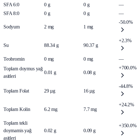
SFA 6:0
0
g
0
g
—
SFA 8:0
0
g
0
g
—
-50.0%
Sodyum
2
mg
1
mg
+2.3%
Su
88.34
g
90.37
g
Teobromin
0
mg
0
mg
—
+700.0%
Toplam doymus yağ
0.01
g
0.08
g
asitleri
-44.8%
Toplam Folat
29
µg
16
µg
+24.2%
Toplam Kolin
6.2
mg
7.7
mg
Toplam tekli
+350.0%
doymamis yağ
0.02
g
0.09
g
asitleri