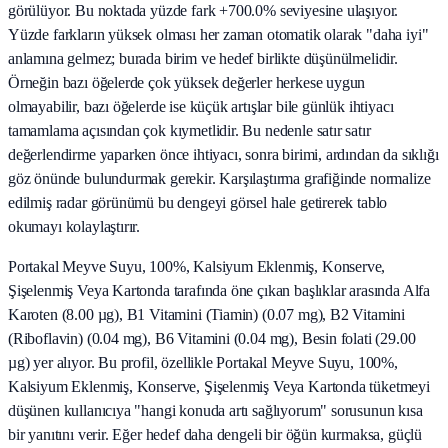
görülüyor. Bu noktada yüzde fark +700.0% seviyesine ulaşıyor.
Yüzde farkların yüksek olması her zaman otomatik olarak "daha iyi"
anlamına gelmez; burada birim ve hedef birlikte düşünülmelidir.
Örneğin bazı öğelerde çok yüksek değerler herkese uygun
olmayabilir, bazı öğelerde ise küçük artışlar bile günlük ihtiyacı
tamamlama açısından çok kıymetlidir. Bu nedenle satır satır
değerlendirme yaparken önce ihtiyacı, sonra birimi, ardından da sıklığı
göz önünde bulundurmak gerekir. Karşılaştırma grafiğinde normalize
edilmiş radar görünümü bu dengeyi görsel hale getirerek tablo
okumayı kolaylaştırır.
Portakal Meyve Suyu, 100%, Kalsiyum Eklenmiş, Konserve,
Şişelenmiş Veya Kartonda tarafında öne çıkan başlıklar arasında Alfa
Karoten (8.00 µg), B1 Vitamini (Tiamin) (0.07 mg), B2 Vitamini
(Riboflavin) (0.04 mg), B6 Vitamini (0.04 mg), Besin folati (29.00
µg) yer alıyor. Bu profil, özellikle Portakal Meyve Suyu, 100%,
Kalsiyum Eklenmiş, Konserve, Şişelenmiş Veya Kartonda tüketmeyi
düşünen kullanıcıya "hangi konuda artı sağlıyorum" sorusunun kısa
bir yanıtını verir. Eğer hedef daha dengeli bir öğün kurmaksa, güçlü