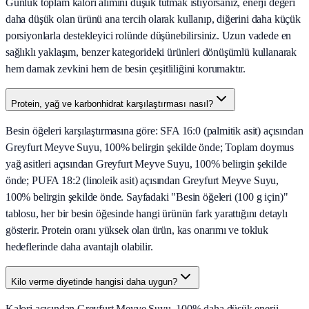
Günlük toplam kalori alımını düşük tutmak istiyorsanız, enerji değeri
daha düşük olan ürünü ana tercih olarak kullanıp, diğerini daha küçük
porsiyonlarla destekleyici rolünde düşünebilirsiniz. Uzun vadede en
sağlıklı yaklaşım, benzer kategorideki ürünleri dönüşümlü kullanarak
hem damak zevkini hem de besin çeşitliliğini korumaktır.
Protein, yağ ve karbonhidrat karşılaştırması nasıl?
Besin öğeleri karşılaştırmasına göre: SFA 16:0 (palmitik asit) açısından
Greyfurt Meyve Suyu, 100% belirgin şekilde önde; Toplam doymus
yağ asitleri açısından Greyfurt Meyve Suyu, 100% belirgin şekilde
önde; PUFA 18:2 (linoleik asit) açısından Greyfurt Meyve Suyu,
100% belirgin şekilde önde. Sayfadaki "Besin öğeleri (100 g için)"
tablosu, her bir besin öğesinde hangi ürünün fark yarattığını detaylı
gösterir. Protein oranı yüksek olan ürün, kas onarımı ve tokluk
hedeflerinde daha avantajlı olabilir.
Kilo verme diyetinde hangisi daha uygun?
Kalori açısından Greyfurt Meyve Suyu, 100% daha düşük enerji