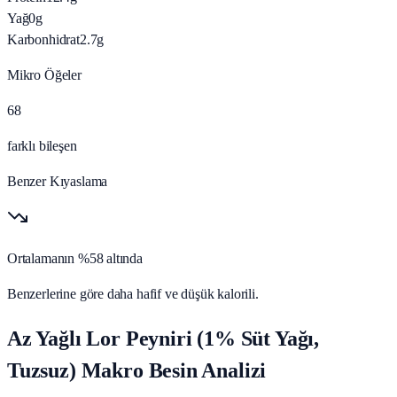
Yağ
0
g
Karbonhidrat
2.7
g
Mikro Öğeler
68
farklı bileşen
Benzer Kıyaslama
Ortalamanın %58 altında
Benzerlerine göre daha hafif ve düşük kalorili.
Az Yağlı Lor Peyniri (1% Süt Yağı,
Tuzsuz) Makro Besin Analizi