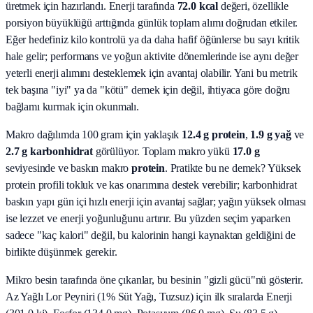
üretmek için hazırlandı.
Enerji tarafında
72.0 kcal
değeri, özellikle
porsiyon büyüklüğü arttığında günlük toplam alımı doğrudan etkiler.
Eğer hedefiniz kilo kontrolü ya da daha hafif öğünlerse bu sayı kritik
hale gelir; performans ve yoğun aktivite dönemlerinde ise aynı değer
yeterli enerji alımını desteklemek için avantaj olabilir. Yani bu metrik
tek başına "iyi" ya da "kötü" demek için değil, ihtiyaca göre doğru
bağlamı kurmak için okunmalı.
Makro dağılımda 100 gram için yaklaşık
12.4
g protein
,
1.9
g yağ
ve
2.7
g karbonhidrat
görülüyor. Toplam makro yükü
17.0
g
seviyesinde ve baskın makro
protein
. Pratikte bu ne demek? Yüksek
protein profili tokluk ve kas onarımına destek verebilir; karbonhidrat
baskın yapı gün içi hızlı enerji için avantaj sağlar; yağın yüksek olması
ise lezzet ve enerji yoğunluğunu artırır. Bu yüzden seçim yaparken
sadece "kaç kalori" değil, bu kalorinin hangi kaynaktan geldiğini de
birlikte düşünmek gerekir.
Mikro besin tarafında öne çıkanlar, bu besinin "gizli gücü"nü gösterir.
Az Yağlı Lor Peyniri (1% Süt Yağı, Tuzsuz)
için ilk sıralarda
Enerji