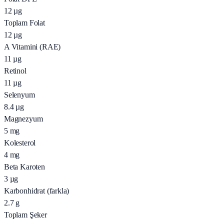
12
µg
Toplam Folat
12
µg
A Vitamini (RAE)
11
µg
Retinol
11
µg
Selenyum
8.4
µg
Magnezyum
5
mg
Kolesterol
4
mg
Beta Karoten
3
µg
Karbonhidrat (farkla)
2.7
g
Toplam Şeker