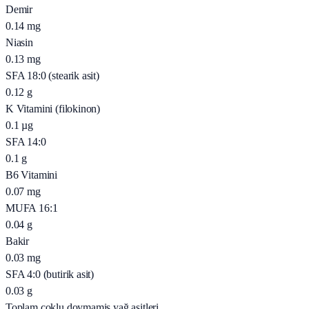
Demir
0.14
mg
Niasin
0.13
mg
SFA 18:0 (stearik asit)
0.12
g
K Vitamini (filokinon)
0.1
µg
SFA 14:0
0.1
g
B6 Vitamini
0.07
mg
MUFA 16:1
0.04
g
Bakir
0.03
mg
SFA 4:0 (butirik asit)
0.03
g
Toplam çoklu doymamis yağ asitleri