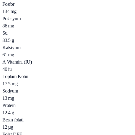
Fosfor
134
mg
Potasyum
86
mg
Su
83.5
g
Kalsiyum
61
mg
A Vitamini (IU)
40
iu
Toplam Kolin
17.5
mg
Sodyum
13
mg
Protein
12.4
g
Besin folati
12
µg
Folat DFE