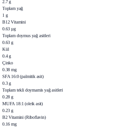
2.7
g
Toplam yağ
1
g
B12 Vitamini
0.63
µg
Toplam doymus yağ asitleri
0.63
g
Kül
0.4
g
Çinko
0.38
mg
SFA 16:0 (palmitik asit)
0.3
g
Toplam tekli doymamis yağ asitleri
0.28
g
MUFA 18:1 (oleik asit)
0.23
g
B2 Vitamini (Riboflavin)
0.16
mg