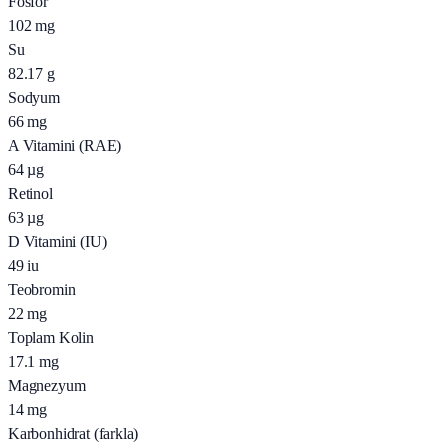
Fosfor
102
mg
Su
82.17
g
Sodyum
66
mg
A Vitamini (RAE)
64
µg
Retinol
63
µg
D Vitamini (IU)
49
iu
Teobromin
22
mg
Toplam Kolin
17.1
mg
Magnezyum
14
mg
Karbonhidrat (farkla)