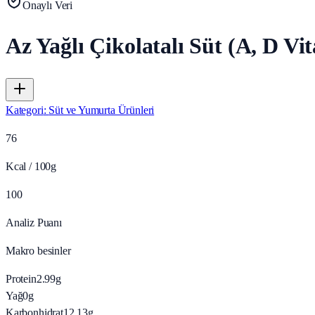
Onaylı Veri
Az Yağlı Çikolatalı Süt (A, D Vi
Kategori
:
Süt ve Yumurta Ürünleri
76
Kcal / 100g
100
Analiz Puanı
Makro besinler
Protein
2.99
g
Yağ
0
g
Karbonhidrat
12.13
g