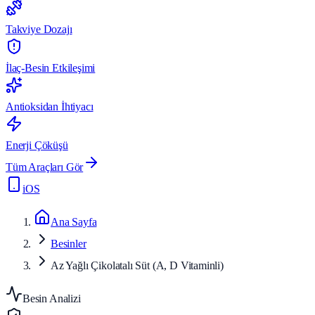
Takviye Dozajı
İlaç-Besin Etkileşimi
Antioksidan İhtiyacı
Enerji Çöküşü
Tüm Araçları Gör
iOS
Ana Sayfa
Besinler
Az Yağlı Çikolatalı Süt (A, D Vitaminli)
Besin Analizi