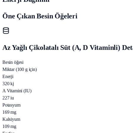
Öne Çıkan Besin Öğeleri
Az Yağlı Çikolatalı Süt (A, D Vitaminli) De
Besin öğesi
Miktar (100 g için)
Enerji
320
kj
A Vitamini (IU)
227
iu
Potasyum
169
mg
Kalsiyum
109
mg