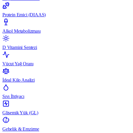
Protein Emici (DIAAS)
Alkol Metabolizması
D Vitamini Sentezi
Vücut Yağ Oranı
İdeal Kilo Analizi
Sıvı İhtiyacı
Glisemik Yük (GL)
Gebelik & Emzirme