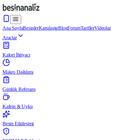
Ana Sayfa
Besinler
Karşılaştır
Blog
Forum
Tarifler
Videolar
Araçlar
Kalori İhtiyacı
Makro Dağılımı
Günlük Referans
Kafein & Uyku
Besin Etkileşimi