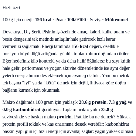
Hızlı özet
100 g için enerji:
156 kcal
· Puan:
100.0/100
· Seviye:
Mükemmel
Devekuşu, Dış Şerit, Pişirilmiş özelinde amaç, kalori, kalite puanı ve
besin dengesini tek metinde anlaşılır hale getirerek hızlı karar
vermenizi sağlamak.
Enerji tarafında
156 kcal
değeri, özellikle
porsiyon büyüklüğü arttığında günlük toplam alımı doğrudan etkiler.
Eğer hedefiniz kilo kontrolü ya da daha hafif öğünlerse bu sayı kritik
hale gelir; performans ve yoğun aktivite dönemlerinde ise aynı değer
yeterli enerji alımını desteklemek için avantaj olabilir. Yani bu metrik
tek başına "iyi" ya da "kötü" demek için değil, ihtiyaca göre doğru
bağlamı kurmak için okunmalı.
Makro dağılımda 100 gram için yaklaşık
28.6
g protein
,
7.3
g yağ
ve
0.0
g karbonhidrat
görülüyor. Toplam makro yükü
35.8
g
seviyesinde ve baskın makro
protein
. Pratikte bu ne demek? Yüksek
protein profili tokluk ve kas onarımına destek verebilir; karbonhidrat
baskın yapı gün içi hızlı enerji için avantaj sağlar; yağın yüksek olması