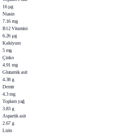
16
µg
Niasin
7.16
mg
B12 Vitamini
6.26
µg
Kalsiyum
5
mg
Çinko
4.91
mg
Glutamik asit
4.38
g
Demir
4.3
mg
Toplam yağ
3.83
g
Aspartik asit
2.67
g
Lizin