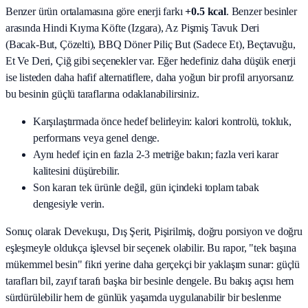
Benzer ürün ortalamasına göre enerji farkı
+0.5 kcal
. Benzer besinler
arasında
Hindi Kıyma Köfte (Izgara), Az Pişmiş Tavuk Deri
(Bacak‑But, Çözelti), BBQ Döner Piliç But (Sadece Et), Beçtavuğu,
Et Ve Deri, Çiğ
gibi seçenekler var. Eğer hedefiniz daha düşük enerji
ise listeden daha hafif alternatiflere, daha yoğun bir profil arıyorsanız
bu besinin güçlü taraflarına odaklanabilirsiniz.
Karşılaştırmada önce hedef belirleyin: kalori kontrolü, tokluk,
performans veya genel denge.
Aynı hedef için en fazla 2-3 metriğe bakın; fazla veri karar
kalitesini düşürebilir.
Son kararı tek ürünle değil, gün içindeki toplam tabak
dengesiyle verin.
Sonuç olarak
Devekuşu, Dış Şerit, Pişirilmiş
, doğru porsiyon ve doğru
eşleşmeyle oldukça işlevsel bir seçenek olabilir. Bu rapor, "tek başına
mükemmel besin" fikri yerine daha gerçekçi bir yaklaşım sunar: güçlü
tarafları bil, zayıf tarafı başka bir besinle dengele. Bu bakış açısı hem
sürdürülebilir hem de günlük yaşamda uygulanabilir bir beslenme