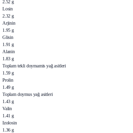
2.52
g
Losin
2.32
g
Arjinin
1.95
g
Glisin
1.91
g
Alanin
1.83
g
Toplam tekli doymamis yağ asitleri
1.59
g
Prolin
1.49
g
Toplam doymus yağ asitleri
1.43
g
Valin
1.41
g
Izolosin
1.36
g