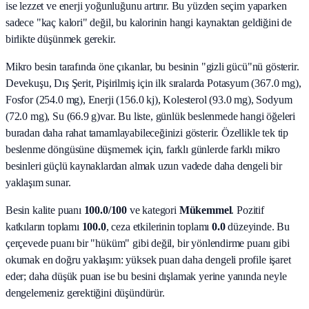
ise lezzet ve enerji yoğunluğunu artırır. Bu yüzden seçim yaparken
sadece "kaç kalori" değil, bu kalorinin hangi kaynaktan geldiğini de
birlikte düşünmek gerekir.
Mikro besin tarafında öne çıkanlar, bu besinin "gizli gücü"nü gösterir.
Devekuşu, Dış Şerit, Pişirilmiş
için ilk sıralarda
Potasyum (367.0 mg),
Fosfor (254.0 mg), Enerji (156.0 kj), Kolesterol (93.0 mg), Sodyum
(72.0 mg), Su (66.9 g)
var. Bu liste, günlük beslenmede hangi öğeleri
buradan daha rahat tamamlayabileceğinizi gösterir. Özellikle tek tip
beslenme döngüsüne düşmemek için, farklı günlerde farklı mikro
besinleri güçlü kaynaklardan almak uzun vadede daha dengeli bir
yaklaşım sunar.
Besin kalite puanı
100.0
/100
ve kategori
Mükemmel
. Pozitif
katkıların toplamı
100.0
, ceza etkilerinin toplamı
0.0
düzeyinde. Bu
çerçevede puanı bir "hüküm" gibi değil, bir yönlendirme puanı gibi
okumak en doğru yaklaşım: yüksek puan daha dengeli profile işaret
eder; daha düşük puan ise bu besini dışlamak yerine yanında neyle
dengelemeniz gerektiğini düşündürür.