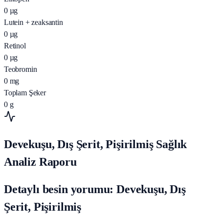
0
µg
Lutein + zeaksantin
0
µg
Retinol
0
µg
Teobromin
0
mg
Toplam Şeker
0
g
Devekuşu, Dış Şerit, Pişirilmiş Sağlık
Analiz Raporu
Detaylı besin yorumu: Devekuşu, Dış
Şerit, Pişirilmiş