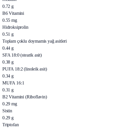
0.72
g
B6 Vitamini
0.55
mg
Hidroksiprolin
0.51
g
Toplam çoklu doymamis yağ asitleri
0.44
g
SFA 18:0 (stearik asit)
0.38
g
PUFA 18:2 (linoleik asit)
0.34
g
MUFA 16:1
0.31
g
B2 Vitamini (Riboflavin)
0.29
mg
Sistin
0.29
g
Triptofan