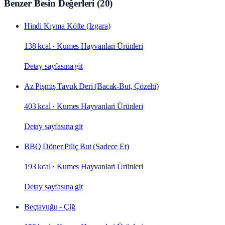
Benzer Besin Değerleri
(
20
)
Hindi Kıyma Köfte (Izgara)
138 kcal
·
Kumes Hayvanlari Ürünleri
Detay sayfasına git
Az Pişmiş Tavuk Deri (Bacak‑But, Çözelti)
403 kcal
·
Kumes Hayvanlari Ürünleri
Detay sayfasına git
BBQ Döner Piliç But (Sadece Et)
193 kcal
·
Kumes Hayvanlari Ürünleri
Detay sayfasına git
Beçtavuğu - Çiğ