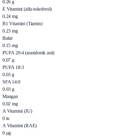
0.26
g
E Vitamini (alfa-tokoferol)
0.24
mg
B1 Vitamini (Tiamin)
0.23
mg
Bakir
0.15
mg
PUFA 20:4 (arasidonik asit)
0.07
g
PUFA 18:3
0.03
g
SFA 14:0
0.03
g
Mangan
0.02
mg
A Vitamini (IU)
0
iu
A Vitamini (RAE)
0
µg