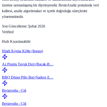
üzerine uzmanlaşmış bir diyetisyendir. BesinAnaliz portalında veri
kalitesi, analiz algoritmaları ve içerik doğruluğu süreçlerini
yönetmektedir.
Son Güncelleme: Şubat 2026
Verified
Hızlı Kıyaslanabilir
Hindi Kıyma Köfte (Izgara)
Az Pişmiş Tavuk Deri (Bacak‑B…
BBQ Döner Piliç But (Sadece E…
Beçtavuğu - Çiğ
Beçtavuğu - Çiğ