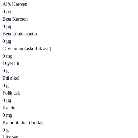
Alfa Karoten
0
µg
Beta Karoten
0
µg
Beta kriptoksantin
0
µg
C Vitamini (askorbik asit)
0
mg
Diyet lifi
0
g
Etil alkol
0
g
Folik asit
0
µg
Kafein
0
mg
Karbonhidrat (farkla)
0
g
Likopen