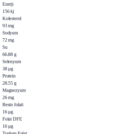
Enerji
156
kj
Kolesterol
93
mg
Sodyum
72
mg
Su
66.88
g
Selenyum
38
µg
Protein
28.55
g
Magnezyum
26
mg
Besin folati
16
µg
Folat DFE
16
µg
Toplam Folat