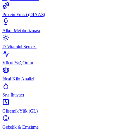
Protein Emici (DIAAS)
Alkol Metabolizması
D Vitamini Sentezi
Vücut Yağ Oranı
İdeal Kilo Analizi
Sıvı İhtiyacı
Glisemik Yük (GL)
Gebelik & Emzirme