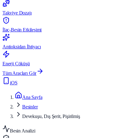
Takviye Dozajı
İlaç-Besin Etkileşimi
Antioksidan İhtiyacı
Enerji Çöküşü
Tüm Araçları Gör
iOS
Ana Sayfa
Besinler
Devekuşu, Dış Şerit, Pişirilmiş
Besin Analizi