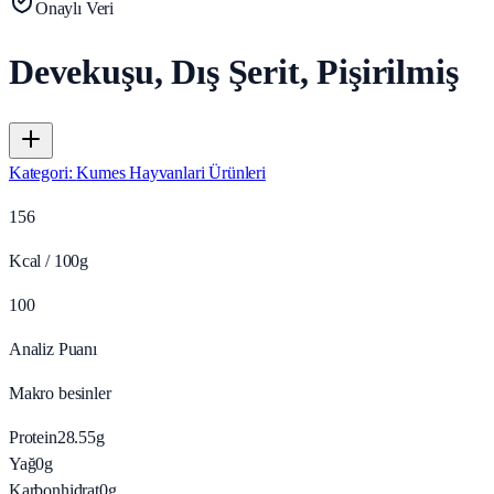
Onaylı Veri
Devekuşu, Dış Şerit, Pişirilmiş
Kategori
:
Kumes Hayvanlari Ürünleri
156
Kcal / 100g
100
Analiz Puanı
Makro besinler
Protein
28.55
g
Yağ
0
g
Karbonhidrat
0
g