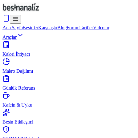
Ana Sayfa
Besinler
Karşılaştır
Blog
Forum
Tarifler
Videolar
Araçlar
Kalori İhtiyacı
Makro Dağılımı
Günlük Referans
Kafein & Uyku
Besin Etkileşimi