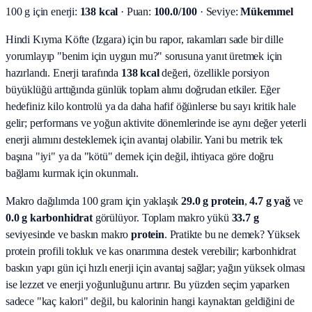
100 g için enerji:
138 kcal
· Puan:
100.0/100
· Seviye:
Mükemmel
Hindi Kıyma Köfte (Izgara) için bu rapor, rakamları sade bir dille
yorumlayıp "benim için uygun mu?" sorusuna yanıt üretmek için
hazırlandı.
Enerji tarafında
138 kcal
değeri, özellikle porsiyon
büyüklüğü arttığında günlük toplam alımı doğrudan etkiler. Eğer
hedefiniz kilo kontrolü ya da daha hafif öğünlerse bu sayı kritik hale
gelir; performans ve yoğun aktivite dönemlerinde ise aynı değer yeterli
enerji alımını desteklemek için avantaj olabilir. Yani bu metrik tek
başına "iyi" ya da "kötü" demek için değil, ihtiyaca göre doğru
bağlamı kurmak için okunmalı.
Makro dağılımda 100 gram için yaklaşık
29.0
g protein
,
4.7
g yağ
ve
0.0
g karbonhidrat
görülüyor. Toplam makro yükü
33.7
g
seviyesinde ve baskın makro
protein
. Pratikte bu ne demek? Yüksek
protein profili tokluk ve kas onarımına destek verebilir; karbonhidrat
baskın yapı gün içi hızlı enerji için avantaj sağlar; yağın yüksek olması
ise lezzet ve enerji yoğunluğunu artırır. Bu yüzden seçim yaparken
sadece "kaç kalori" değil, bu kalorinin hangi kaynaktan geldiğini de