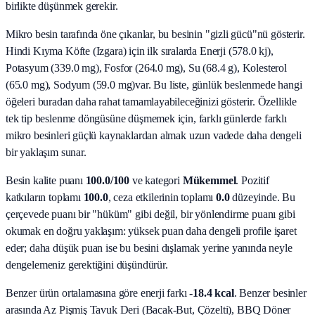
birlikte düşünmek gerekir.
Mikro besin tarafında öne çıkanlar, bu besinin "gizli gücü"nü gösterir.
Hindi Kıyma Köfte (Izgara)
için ilk sıralarda
Enerji (578.0 kj),
Potasyum (339.0 mg), Fosfor (264.0 mg), Su (68.4 g), Kolesterol
(65.0 mg), Sodyum (59.0 mg)
var. Bu liste, günlük beslenmede hangi
öğeleri buradan daha rahat tamamlayabileceğinizi gösterir. Özellikle
tek tip beslenme döngüsüne düşmemek için, farklı günlerde farklı
mikro besinleri güçlü kaynaklardan almak uzun vadede daha dengeli
bir yaklaşım sunar.
Besin kalite puanı
100.0
/100
ve kategori
Mükemmel
. Pozitif
katkıların toplamı
100.0
, ceza etkilerinin toplamı
0.0
düzeyinde. Bu
çerçevede puanı bir "hüküm" gibi değil, bir yönlendirme puanı gibi
okumak en doğru yaklaşım: yüksek puan daha dengeli profile işaret
eder; daha düşük puan ise bu besini dışlamak yerine yanında neyle
dengelemeniz gerektiğini düşündürür.
Benzer ürün ortalamasına göre enerji farkı
-18.4 kcal
. Benzer besinler
arasında
Az Pişmiş Tavuk Deri (Bacak‑But, Çözelti), BBQ Döner