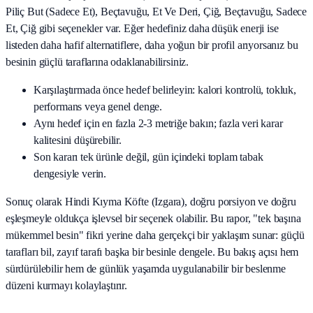
Piliç But (Sadece Et), Beçtavuğu, Et Ve Deri, Çiğ, Beçtavuğu, Sadece
Et, Çiğ
gibi seçenekler var. Eğer hedefiniz daha düşük enerji ise
listeden daha hafif alternatiflere, daha yoğun bir profil arıyorsanız bu
besinin güçlü taraflarına odaklanabilirsiniz.
Karşılaştırmada önce hedef belirleyin: kalori kontrolü, tokluk,
performans veya genel denge.
Aynı hedef için en fazla 2-3 metriğe bakın; fazla veri karar
kalitesini düşürebilir.
Son kararı tek ürünle değil, gün içindeki toplam tabak
dengesiyle verin.
Sonuç olarak
Hindi Kıyma Köfte (Izgara)
, doğru porsiyon ve doğru
eşleşmeyle oldukça işlevsel bir seçenek olabilir. Bu rapor, "tek başına
mükemmel besin" fikri yerine daha gerçekçi bir yaklaşım sunar: güçlü
tarafları bil, zayıf tarafı başka bir besinle dengele. Bu bakış açısı hem
sürdürülebilir hem de günlük yaşamda uygulanabilir bir beslenme
düzeni kurmayı kolaylaştırır.