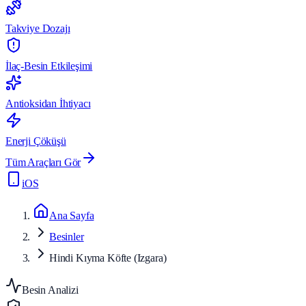
Takviye Dozajı
İlaç-Besin Etkileşimi
Antioksidan İhtiyacı
Enerji Çöküşü
Tüm Araçları Gör
iOS
Ana Sayfa
Besinler
Hindi Kıyma Köfte (Izgara)
Besin Analizi