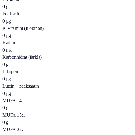
0
g
Folik asit
0
µg
K Vitamini (filokinon)
0
µg
Kafein
0
mg
Karbonhidrat (farkla)
0
g
Likopen
0
µg
Lutein + zeaksantin
0
µg
MUFA 14:1
0
g
MUFA 15:1
0
g
MUFA 22:1