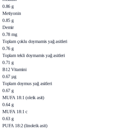
0.86
g
Metiyonin
0.85
g
Demir
0.78
mg
Toplam çoklu doymamis yağ asitleri
0.76
g
Toplam tekli doymamis yağ asitleri
0.71
g
B12 Vitamini
0.67
µg
Toplam doymus yağ asitleri
0.67
g
MUFA 18:1 (oleik asit)
0.64
g
MUFA 18:1 c
0.63
g
PUFA 18:2 (linoleik asit)