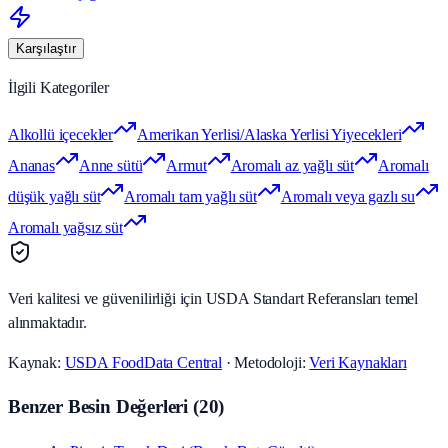
Karşılaştır
İlgili Kategoriler
Alkollü içecekler
Amerikan Yerlisi/Alaska Yerlisi Yiyecekleri
Ananas
Anne sütü
Armut
Aromalı az yağlı süt
Aromalı
düşük yağlı süt
Aromalı tam yağlı süt
Aromalı veya gazlı su
Aromalı yağsız süt
Veri kalitesi ve güvenilirliği için USDA Standart Referansları temel
alınmaktadır.
Kaynak:
USDA FoodData Central
· Metodoloji:
Veri Kaynakları
Benzer Besin Değerleri
(
20
)