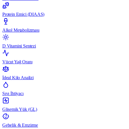
Protein Emici (DIAAS)
Alkol Metabolizması
D Vitamini Sentezi
Vücut Yağ Oranı
İdeal Kilo Analizi
Sıvı İhtiyacı
Glisemik Yük (GL)
Gebelik & Emzirme