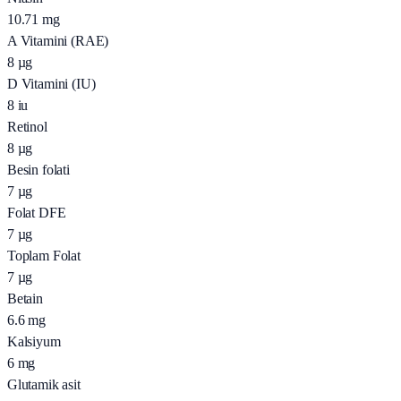
10.71
mg
A Vitamini (RAE)
8
µg
D Vitamini (IU)
8
iu
Retinol
8
µg
Besin folati
7
µg
Folat DFE
7
µg
Toplam Folat
7
µg
Betain
6.6
mg
Kalsiyum
6
mg
Glutamik asit