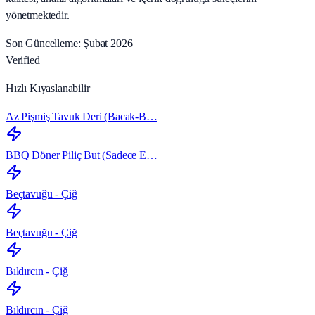
yönetmektedir.
Son Güncelleme: Şubat 2026
Verified
Hızlı Kıyaslanabilir
Az Pişmiş Tavuk Deri (Bacak‑B…
BBQ Döner Piliç But (Sadece E…
Beçtavuğu - Çiğ
Beçtavuğu - Çiğ
Bıldırcın - Çiğ
Bıldırcın - Çiğ