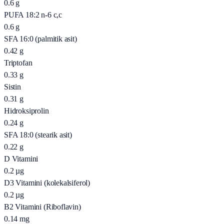
0.6
g
PUFA 18:2 n-6 c,c
0.6
g
SFA 16:0 (palmitik asit)
0.42
g
Triptofan
0.33
g
Sistin
0.31
g
Hidroksiprolin
0.24
g
SFA 18:0 (stearik asit)
0.22
g
D Vitamini
0.2
µg
D3 Vitamini (kolekalsiferol)
0.2
µg
B2 Vitamini (Riboflavin)
0.14
mg