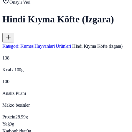
Onaylı Veri
Hindi Kıyma Köfte (Izgara)
Kategori
:
Kumes Hayvanlari Ürünleri
Hindi Kıyma Köfte (Izgara)
138
Kcal / 100g
100
Analiz Puanı
Makro besinler
Protein
28.99
g
Yağ
0
g
Karbonhidrat
0
g