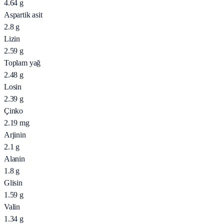
4.64
g
Aspartik asit
2.8
g
Lizin
2.59
g
Toplam yağ
2.48
g
Losin
2.39
g
Çinko
2.19
mg
Arjinin
2.1
g
Alanin
1.8
g
Glisin
1.59
g
Valin
1.34
g