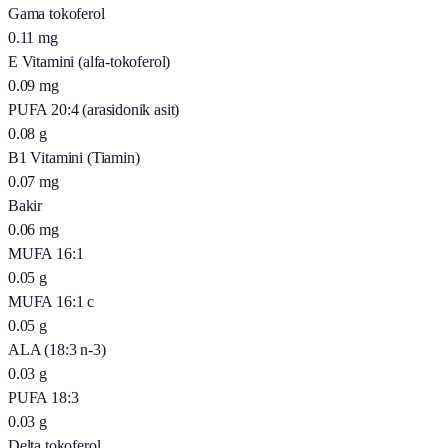
Gama tokoferol
0.11
mg
E Vitamini (alfa-tokoferol)
0.09
mg
PUFA 20:4 (arasidonik asit)
0.08
g
B1 Vitamini (Tiamin)
0.07
mg
Bakir
0.06
mg
MUFA 16:1
0.05
g
MUFA 16:1 c
0.05
g
ALA (18:3 n-3)
0.03
g
PUFA 18:3
0.03
g
Delta tokoferol