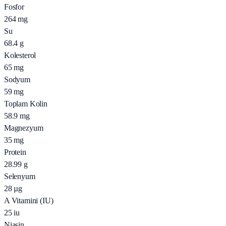
Fosfor
264
mg
Su
68.4
g
Kolesterol
65
mg
Sodyum
59
mg
Toplam Kolin
58.9
mg
Magnezyum
35
mg
Protein
28.99
g
Selenyum
28
µg
A Vitamini (IU)
25
iu
Niasin