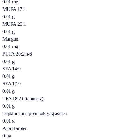
0.01
mg
MUFA 17:1
0.01
g
MUFA 20:1
0.01
g
Mangan
0.01
mg
PUFA 20:2 n-6
0.01
g
SFA 14:0
0.01
g
SFA 17:0
0.01
g
TFA 18:2 t (tanımsız)
0.01
g
Toplam trans-poliinoik yağ asitleri
0.01
g
Alfa Karoten
0
µg