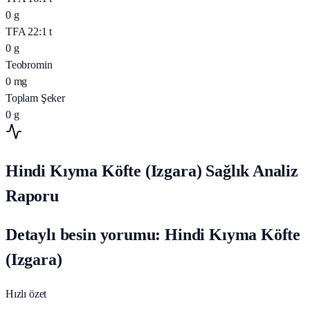
0
g
TFA 22:1 t
0
g
Teobromin
0
mg
Toplam Şeker
0
g
Hindi Kıyma Köfte (Izgara) Sağlık Analiz
Raporu
Detaylı besin yorumu: Hindi Kıyma Köfte
(Izgara)
Hızlı özet