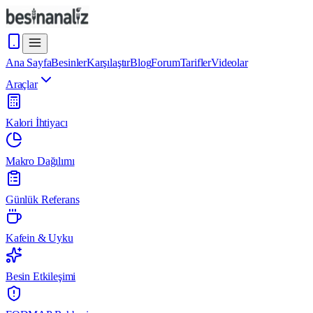
Ana Sayfa
Besinler
Karşılaştır
Blog
Forum
Tarifler
Videolar
Araçlar
Kalori İhtiyacı
Makro Dağılımı
Günlük Referans
Kafein & Uyku
Besin Etkileşimi