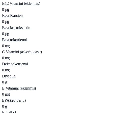
B12 Vitamini (eklenmiş)
0
µg
Beta Karoten
0
µg
Beta kriptoksantin
0
µg
Beta tokotrienol
0
mg
C Vitamini (askorbik asit)
0
mg
Delta tokotrienol
0
mg
Diyet lifi
0
g
E Vitamini (eklenmiş)
0
mg
EPA (20:5 n-3)
0
g
Etil alkol