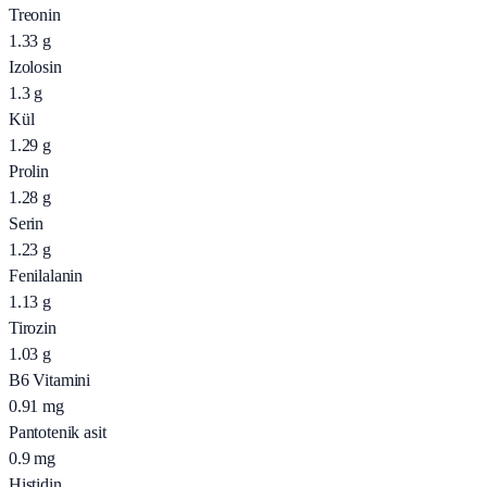
Treonin
1.33
g
Izolosin
1.3
g
Kül
1.29
g
Prolin
1.28
g
Serin
1.23
g
Fenilalanin
1.13
g
Tirozin
1.03
g
B6 Vitamini
0.91
mg
Pantotenik asit
0.9
mg
Histidin