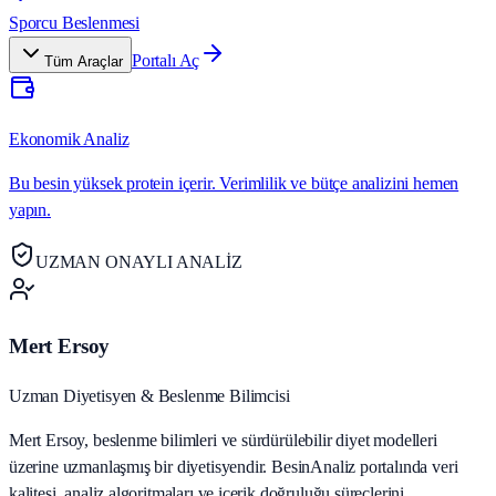
Sporcu Beslenmesi
Portalı Aç
Tüm Araçlar
Ekonomik Analiz
Bu besin yüksek protein içerir. Verimlilik ve bütçe analizini hemen
yapın.
UZMAN ONAYLI ANALİZ
Mert Ersoy
Uzman Diyetisyen & Beslenme Bilimcisi
Mert Ersoy, beslenme bilimleri ve sürdürülebilir diyet modelleri
üzerine uzmanlaşmış bir diyetisyendir. BesinAnaliz portalında veri
kalitesi, analiz algoritmaları ve içerik doğruluğu süreçlerini