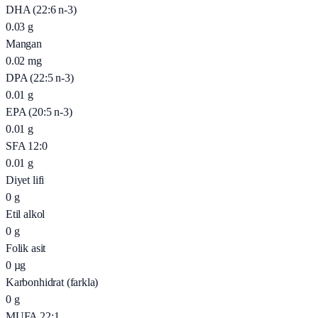
DHA (22:6 n-3)
0.03
g
Mangan
0.02
mg
DPA (22:5 n-3)
0.01
g
EPA (20:5 n-3)
0.01
g
SFA 12:0
0.01
g
Diyet lifi
0
g
Etil alkol
0
g
Folik asit
0
µg
Karbonhidrat (farkla)
0
g
MUFA 22:1