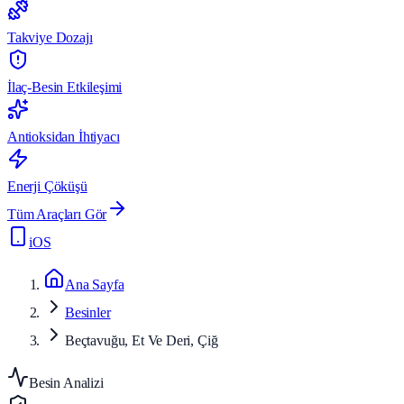
Takviye Dozajı
İlaç-Besin Etkileşimi
Antioksidan İhtiyacı
Enerji Çöküşü
Tüm Araçları Gör
iOS
Ana Sayfa
Besinler
Beçtavuğu, Et Ve Deri, Çiğ
Besin Analizi