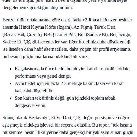
eder; daha düşük puan ise bu besini dışlamak yerine yanında neyle
dengelemeniz gerektiğini düşündürür.
Benzer ürün ortalamasına göre enerji farkı
+2.6 kcal
. Benzer besinler
arasında
Hindi Kıyma Köfte (Izgara), Az Pişmiş Tavuk Deri
(Bacak‑But, Çözelti), BBQ Döner Piliç But (Sadece Et), Beçtavuğu,
Sadece Et, Çiğ
gibi seçenekler var. Eğer hedefiniz daha düşük enerji
ise listeden daha hafif alternatiflere, daha yoğun bir profil arıyorsanız
bu besinin güçlü taraflarına odaklanabilirsiniz.
Karşılaştırmada önce hedef belirleyin: kalori kontrolü, tokluk,
performans veya genel denge.
Aynı hedef için en fazla 2-3 metriğe bakın; fazla veri karar
kalitesini düşürebilir.
Son kararı tek ürünle değil, gün içindeki toplam tabak
dengesiyle verin.
Sonuç olarak
Beçtavuğu, Et Ve Deri, Çiğ
, doğru porsiyon ve doğru
eşleşmeyle oldukça işlevsel bir seçenek olabilir. Bu rapor, "tek başına
mükemmel besin" fikri yerine daha gerçekçi bir yaklaşım sunar: güçlü