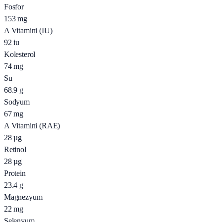
Fosfor
153
mg
A Vitamini (IU)
92
iu
Kolesterol
74
mg
Su
68.9
g
Sodyum
67
mg
A Vitamini (RAE)
28
µg
Retinol
28
µg
Protein
23.4
g
Magnezyum
22
mg
Selenyum