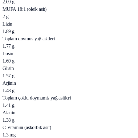
2.09
g
MUFA 18:1 (oleik asit)
2
g
Lizin
1.89
g
Toplam doymus yağ asitleri
1.77
g
Losin
1.69
g
Glisin
1.57
g
Arjinin
1.48
g
Toplam çoklu doymamis yağ asitleri
1.41
g
Alanin
1.38
g
C Vitamini (askorbik asit)
1.3
mg