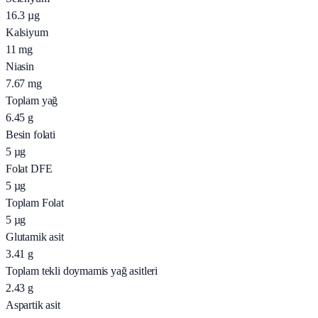
16.3
µg
Kalsiyum
11
mg
Niasin
7.67
mg
Toplam yağ
6.45
g
Besin folati
5
µg
Folat DFE
5
µg
Toplam Folat
5
µg
Glutamik asit
3.41
g
Toplam tekli doymamis yağ asitleri
2.43
g
Aspartik asit