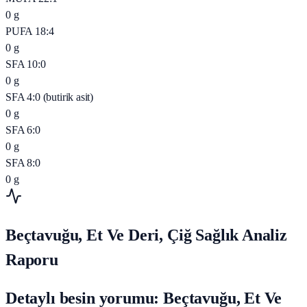
0
g
PUFA 18:4
0
g
SFA 10:0
0
g
SFA 4:0 (butirik asit)
0
g
SFA 6:0
0
g
SFA 8:0
0
g
Beçtavuğu, Et Ve Deri, Çiğ Sağlık Analiz
Raporu
Detaylı besin yorumu: Beçtavuğu, Et Ve