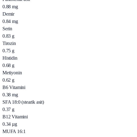
0.88
mg
Demir
0.84
mg
Serin
0.83
g
Tirozin
0.75
g
Histidin
0.68
g
Metiyonin
0.62
g
B6 Vitamini
0.38
mg
SFA 18:0 (stearik asit)
0.37
g
B12 Vitamini
0.34
µg
MUFA 16:1