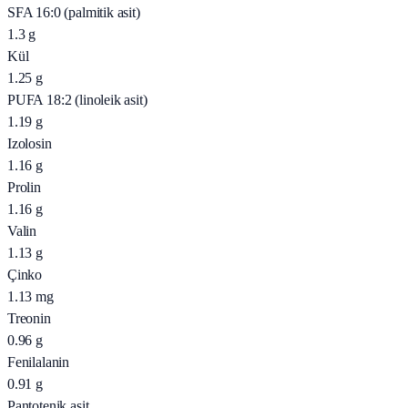
SFA 16:0 (palmitik asit)
1.3
g
Kül
1.25
g
PUFA 18:2 (linoleik asit)
1.19
g
Izolosin
1.16
g
Prolin
1.16
g
Valin
1.13
g
Çinko
1.13
mg
Treonin
0.96
g
Fenilalanin
0.91
g
Pantotenik asit