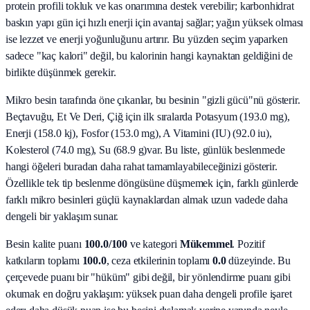
protein profili tokluk ve kas onarımına destek verebilir; karbonhidrat
baskın yapı gün içi hızlı enerji için avantaj sağlar; yağın yüksek olması
ise lezzet ve enerji yoğunluğunu artırır. Bu yüzden seçim yaparken
sadece "kaç kalori" değil, bu kalorinin hangi kaynaktan geldiğini de
birlikte düşünmek gerekir.
Mikro besin tarafında öne çıkanlar, bu besinin "gizli gücü"nü gösterir.
Beçtavuğu, Et Ve Deri, Çiğ
için ilk sıralarda
Potasyum (193.0 mg),
Enerji (158.0 kj), Fosfor (153.0 mg), A Vitamini (IU) (92.0 iu),
Kolesterol (74.0 mg), Su (68.9 g)
var. Bu liste, günlük beslenmede
hangi öğeleri buradan daha rahat tamamlayabileceğinizi gösterir.
Özellikle tek tip beslenme döngüsüne düşmemek için, farklı günlerde
farklı mikro besinleri güçlü kaynaklardan almak uzun vadede daha
dengeli bir yaklaşım sunar.
Besin kalite puanı
100.0
/100
ve kategori
Mükemmel
. Pozitif
katkıların toplamı
100.0
, ceza etkilerinin toplamı
0.0
düzeyinde. Bu
çerçevede puanı bir "hüküm" gibi değil, bir yönlendirme puanı gibi
okumak en doğru yaklaşım: yüksek puan daha dengeli profile işaret