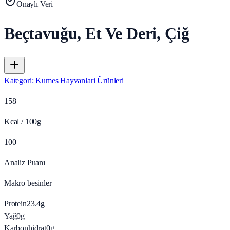
Onaylı Veri
Beçtavuğu, Et Ve Deri, Çiğ
Kategori
:
Kumes Hayvanlari Ürünleri
158
Kcal / 100g
100
Analiz Puanı
Makro besinler
Protein
23.4
g
Yağ
0
g
Karbonhidrat
0
g