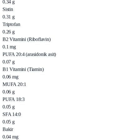
0.34
g
Sistin
0.31
g
Triptofan
0.26
g
B2 Vitamini (Riboflavin)
0.1
mg
PUFA 20:4 (arasidonik asit)
0.07
g
B1 Vitamini (Tiamin)
0.06
mg
MUFA 20:1
0.06
g
PUFA 18:3
0.05
g
SFA 14:0
0.05
g
Bakir
0.04
mg