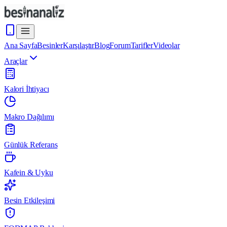
Ana Sayfa
Besinler
Karşılaştır
Blog
Forum
Tarifler
Videolar
Araçlar
Kalori İhtiyacı
Makro Dağılımı
Günlük Referans
Kafein & Uyku
Besin Etkileşimi