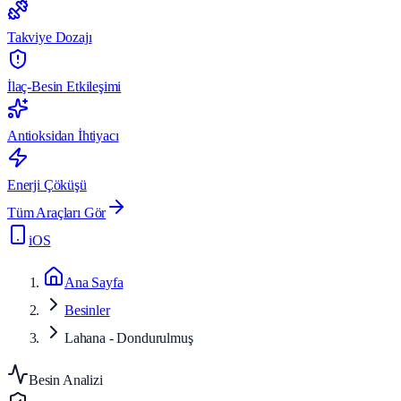
Takviye Dozajı
İlaç-Besin Etkileşimi
Antioksidan İhtiyacı
Enerji Çöküşü
Tüm Araçları Gör
iOS
Ana Sayfa
Besinler
Lahana - Dondurulmuş
Besin Analizi