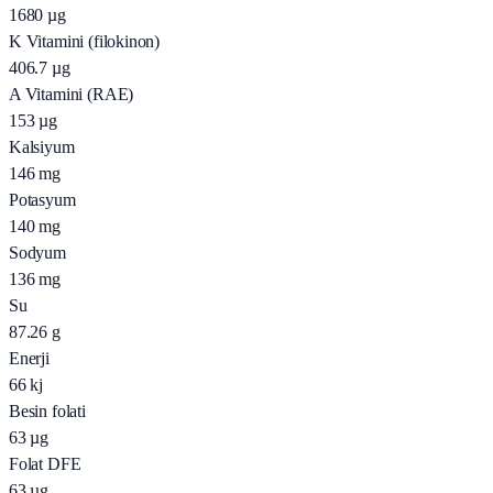
1680
µg
K Vitamini (filokinon)
406.7
µg
A Vitamini (RAE)
153
µg
Kalsiyum
146
mg
Potasyum
140
mg
Sodyum
136
mg
Su
87.26
g
Enerji
66
kj
Besin folati
63
µg
Folat DFE
63
µg