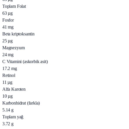
Toplam Folat
63
µg
Fosfor
41
mg
Beta kriptoksantin
25
µg
Magnezyum
24
mg
C Vitamini (askorbik asit)
17.2
mg
Retinol
11
µg
Alfa Karoten
10
µg
Karbonhidrat (farkla)
5.14
g
Toplam yağ
3.72
g