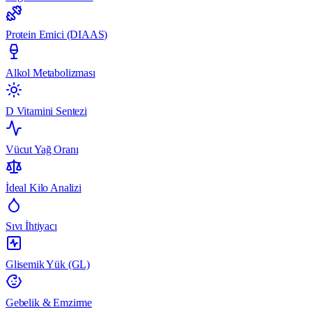
Protein Emici (DIAAS)
Alkol Metabolizması
D Vitamini Sentezi
Vücut Yağ Oranı
İdeal Kilo Analizi
Sıvı İhtiyacı
Glisemik Yük (GL)
Gebelik & Emzirme