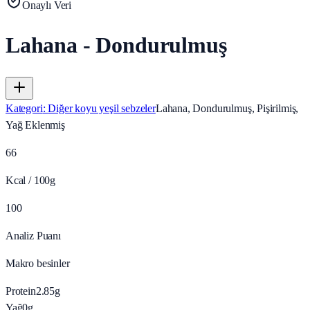
Onaylı Veri
Lahana - Dondurulmuş
Kategori
:
Diğer koyu yeşil sebzeler
Lahana, Dondurulmuş, Pişirilmiş,
Yağ Eklenmiş
66
Kcal / 100g
100
Analiz Puanı
Makro besinler
Protein
2.85
g
Yağ
0
g