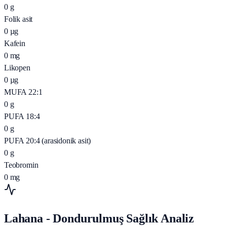
0
g
Folik asit
0
µg
Kafein
0
mg
Likopen
0
µg
MUFA 22:1
0
g
PUFA 18:4
0
g
PUFA 20:4 (arasidonik asit)
0
g
Teobromin
0
mg
Lahana - Dondurulmuş Sağlık Analiz