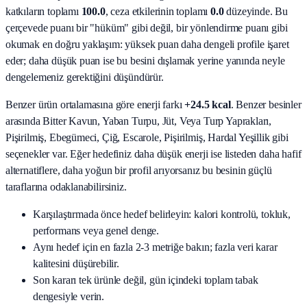
katkıların toplamı
100.0
, ceza etkilerinin toplamı
0.0
düzeyinde. Bu
çerçevede puanı bir "hüküm" gibi değil, bir yönlendirme puanı gibi
okumak en doğru yaklaşım: yüksek puan daha dengeli profile işaret
eder; daha düşük puan ise bu besini dışlamak yerine yanında neyle
dengelemeniz gerektiğini düşündürür.
Benzer ürün ortalamasına göre enerji farkı
+24.5 kcal
. Benzer besinler
arasında
Bitter Kavun, Yaban Turpu, Jüt, Veya Turp Yaprakları,
Pişirilmiş, Ebegümeci, Çiğ, Escarole, Pişirilmiş, Hardal Yeşillik
gibi
seçenekler var. Eğer hedefiniz daha düşük enerji ise listeden daha hafif
alternatiflere, daha yoğun bir profil arıyorsanız bu besinin güçlü
taraflarına odaklanabilirsiniz.
Karşılaştırmada önce hedef belirleyin: kalori kontrolü, tokluk,
performans veya genel denge.
Aynı hedef için en fazla 2-3 metriğe bakın; fazla veri karar
kalitesini düşürebilir.
Son kararı tek ürünle değil, gün içindeki toplam tabak
dengesiyle verin.