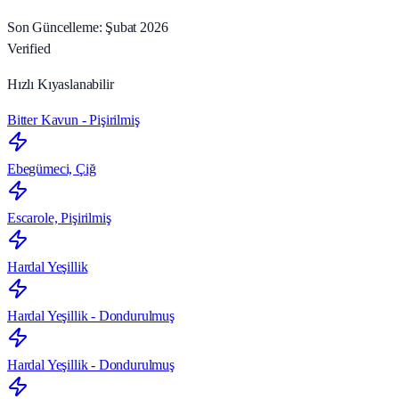
Son Güncelleme: Şubat 2026
Verified
Hızlı Kıyaslanabilir
Bitter Kavun - Pişirilmiş
Ebegümeci, Çiğ
Escarole, Pişirilmiş
Hardal Yeşillik
Hardal Yeşillik - Dondurulmuş
Hardal Yeşillik - Dondurulmuş