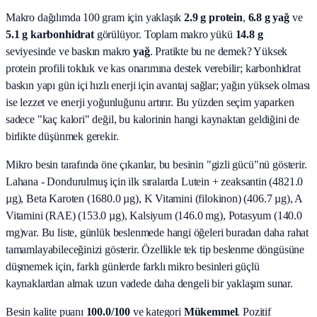
Makro dağılımda 100 gram için yaklaşık
2.9
g protein
,
6.8
g yağ
ve
5.1
g karbonhidrat
görülüyor. Toplam makro yükü
14.8
g
seviyesinde ve baskın makro
yağ
. Pratikte bu ne demek? Yüksek
protein profili tokluk ve kas onarımına destek verebilir; karbonhidrat
baskın yapı gün içi hızlı enerji için avantaj sağlar; yağın yüksek olması
ise lezzet ve enerji yoğunluğunu artırır. Bu yüzden seçim yaparken
sadece "kaç kalori" değil, bu kalorinin hangi kaynaktan geldiğini de
birlikte düşünmek gerekir.
Mikro besin tarafında öne çıkanlar, bu besinin "gizli gücü"nü gösterir.
Lahana - Dondurulmuş
için ilk sıralarda
Lutein + zeaksantin (4821.0
µg), Beta Karoten (1680.0 µg), K Vitamini (filokinon) (406.7 µg), A
Vitamini (RAE) (153.0 µg), Kalsiyum (146.0 mg), Potasyum (140.0
mg)
var. Bu liste, günlük beslenmede hangi öğeleri buradan daha rahat
tamamlayabileceğinizi gösterir. Özellikle tek tip beslenme döngüsüne
düşmemek için, farklı günlerde farklı mikro besinleri güçlü
kaynaklardan almak uzun vadede daha dengeli bir yaklaşım sunar.
Besin kalite puanı
100.0
/100
ve kategori
Mükemmel
. Pozitif