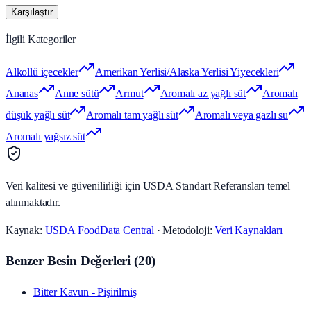
Karşılaştır
İlgili Kategoriler
Alkollü içecekler
Amerikan Yerlisi/Alaska Yerlisi Yiyecekleri
Ananas
Anne sütü
Armut
Aromalı az yağlı süt
Aromalı
düşük yağlı süt
Aromalı tam yağlı süt
Aromalı veya gazlı su
Aromalı yağsız süt
Veri kalitesi ve güvenilirliği için USDA Standart Referansları temel
alınmaktadır.
Kaynak:
USDA FoodData Central
· Metodoloji:
Veri Kaynakları
Benzer Besin Değerleri
(
20
)
Bitter Kavun - Pişirilmiş