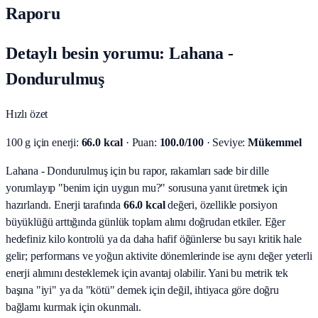
Raporu
Detaylı besin yorumu: Lahana -
Dondurulmuş
Hızlı özet
100 g için enerji:
66.0 kcal
· Puan:
100.0/100
· Seviye:
Mükemmel
Lahana - Dondurulmuş için bu rapor, rakamları sade bir dille
yorumlayıp "benim için uygun mu?" sorusuna yanıt üretmek için
hazırlandı.
Enerji tarafında
66.0 kcal
değeri, özellikle porsiyon
büyüklüğü arttığında günlük toplam alımı doğrudan etkiler. Eğer
hedefiniz kilo kontrolü ya da daha hafif öğünlerse bu sayı kritik hale
gelir; performans ve yoğun aktivite dönemlerinde ise aynı değer yeterli
enerji alımını desteklemek için avantaj olabilir. Yani bu metrik tek
başına "iyi" ya da "kötü" demek için değil, ihtiyaca göre doğru
bağlamı kurmak için okunmalı.