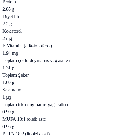
Protein
2.85
g
Diyet lifi
2.2
g
Kolesterol
2
mg
E Vitamini (alfa-tokoferol)
1.94
mg
Toplam çoklu doymamis yağ asitleri
1.31
g
Toplam Şeker
1.09
g
Selenyum
1
µg
Toplam tekli doymamis yağ asitleri
0.99
g
MUFA 18:1 (oleik asit)
0.96
g
PUFA 18:2 (linoleik asit)