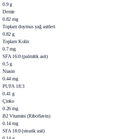
0.9
g
Demir
0.82
mg
Toplam doymus yağ asitleri
0.82
g
Toplam Kolin
0.7
mg
SFA 16:0 (palmitik asit)
0.5
g
Niasin
0.44
mg
PUFA 18:3
0.41
g
Çinko
0.26
mg
B2 Vitamini (Riboflavin)
0.14
mg
SFA 18:0 (stearik asit)
0.14
g