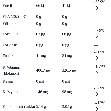
-37.9%
Enerji
66
kj
41
kj
EPA (20:5 n-3)
0
g
0
g
—
Etil alkol
0
g
0
g
—
+7.9%
Folat DFE
63
µg
68
µg
Folik asit
0
µg
0
µg
—
-41.5%
Fosfor
41
mg
24
mg
-19.7%
K Vitamini
406.7
µg
326.5
µg
(filokinon)
Kafein
0
mg
0
mg
—
-32.9%
Kalsiyum
146
mg
98
mg
-41.2%
Karbonhidrat (farkla)
5.14
g
3.02
g