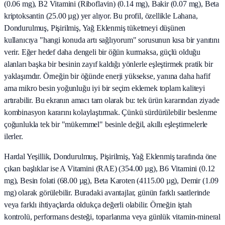
(0.06 mg), B2 Vitamini (Riboflavin) (0.14 mg), Bakir (0.07 mg), Beta
kriptoksantin (25.00 µg) yer alıyor. Bu profil, özellikle Lahana,
Dondurulmuş, Pişirilmiş, Yağ Eklenmiş tüketmeyi düşünen
kullanıcıya "hangi konuda artı sağlıyorum" sorusunun kısa bir yanıtını
verir. Eğer hedef daha dengeli bir öğün kurmaksa, güçlü olduğu
alanları başka bir besinin zayıf kaldığı yönlerle eşleştirmek pratik bir
yaklaşımdır. Örneğin bir öğünde enerji yüksekse, yanına daha hafif
ama mikro besin yoğunluğu iyi bir seçim eklemek toplam kaliteyi
artırabilir. Bu ekranın amacı tam olarak bu: tek ürün kararından ziyade
kombinasyon kararını kolaylaştırmak. Çünkü sürdürülebilir beslenme
çoğunlukla tek bir "mükemmel" besinle değil, akıllı eşleştirmelerle
ilerler.
Hardal Yeşillik, Dondurulmuş, Pişirilmiş, Yağ Eklenmiş tarafında öne
çıkan başlıklar ise A Vitamini (RAE) (354.00 µg), B6 Vitamini (0.12
mg), Besin folati (68.00 µg), Beta Karoten (4115.00 µg), Demir (1.09
mg) olarak görülebilir. Buradaki avantajlar, günün farklı saatlerinde
veya farklı ihtiyaçlarda oldukça değerli olabilir. Örneğin iştah
kontrolü, performans desteği, toparlanma veya günlük vitamin-mineral