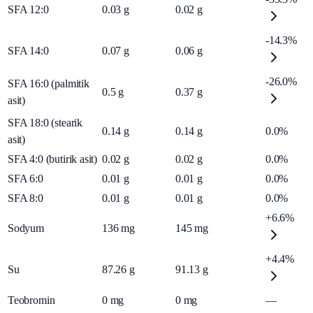
SFA 12:0
0.03
g
0.02
g
-14.3%
SFA 14:0
0.07
g
0.06
g
-26.0%
SFA 16:0 (palmitik
0.5
g
0.37
g
asit)
SFA 18:0 (stearik
0.14
g
0.14
g
0.0%
asit)
SFA 4:0 (butirik asit)
0.02
g
0.02
g
0.0%
SFA 6:0
0.01
g
0.01
g
0.0%
SFA 8:0
0.01
g
0.01
g
0.0%
+6.6%
Sodyum
136
mg
145
mg
+4.4%
Su
87.26
g
91.13
g
Teobromin
0
mg
0
mg
—