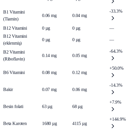
-33.3%
B1 Vitamini
0.06
mg
0.04
mg
(Tiamin)
B12 Vitamini
0
µg
0
µg
—
B12 Vitamini
0
µg
0
µg
—
(eklenmiş)
-64.3%
B2 Vitamini
0.14
mg
0.05
mg
(Riboflavin)
+50.0%
B6 Vitamini
0.08
mg
0.12
mg
-14.3%
Bakir
0.07
mg
0.06
mg
+7.9%
Besin folati
63
µg
68
µg
+144.9%
Beta Karoten
1680
µg
4115
µg