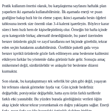
Pratik kullanım önerisi olarak, bu karşılaştırma sayfasını haftalık plan
yaparken iki aşamada kullanabilirsiniz. İlk aşamada enerji ve puan
grafiğine bakıp hızlı bir ön eleme yapın; ikinci aşamada besin öğeleri
tablosuna inerek size önemli olan 3-4 kalemi işaretleyin. Böylece karar
süreci hem hızlı hem de kişiselleştirilmiş olur. Örneğin bir hafta içinde
aynı kategoride birkaç alternatif denediğinizde, bu panel üzerinden
benzer ürünlerin güçlü ve zayıf taraflarını net biçimde görebilir, tekrar
eden seçim hatalarını azaltabilirsiniz. Özellikle paketli gıda veya
benzer içerikli ürünlerde gözle fark edilmeyen ama beslenme kalitesini
etkileyen farklar bu yöntemle daha görünür hale gelir. Sonuçta amaç
mükemmel değil, sürdürülebilir ve anlaşılır bir beslenme düzeni
kurmaktır.
Son olarak, bu karşılaştırmayı tek seferlik bir çıktı gibi değil, yaşayan
bir referans olarak görmekte fayda var. Gün içinde hedefiniz
değişebilir, porsiyonlar değişebilir, hatta aynı ürün farklı tariflerde
farklı etki yaratabilir. Bu yüzden burada gördüğünüz verileri öğün
akışı içinde tekrar tekrar yorumlamak en doğru yaklaşımı sağlar. Enerji
farkı, puan farkı ve öğe bazındaki üstünlük dağılımı birlikte