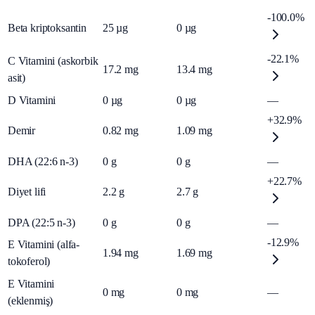
-100.0%
Beta kriptoksantin
25
µg
0
µg
-22.1%
C Vitamini (askorbik
17.2
mg
13.4
mg
asit)
D Vitamini
0
µg
0
µg
—
+32.9%
Demir
0.82
mg
1.09
mg
DHA (22:6 n-3)
0
g
0
g
—
+22.7%
Diyet lifi
2.2
g
2.7
g
DPA (22:5 n-3)
0
g
0
g
—
-12.9%
E Vitamini (alfa-
1.94
mg
1.69
mg
tokoferol)
E Vitamini
0
mg
0
mg
—
(eklenmiş)