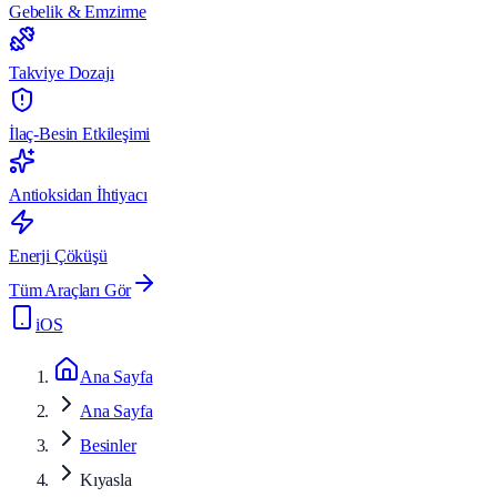
Gebelik & Emzirme
Takviye Dozajı
İlaç-Besin Etkileşimi
Antioksidan İhtiyacı
Enerji Çöküşü
Tüm Araçları Gör
iOS
Ana Sayfa
Ana Sayfa
Besinler
Kıyasla