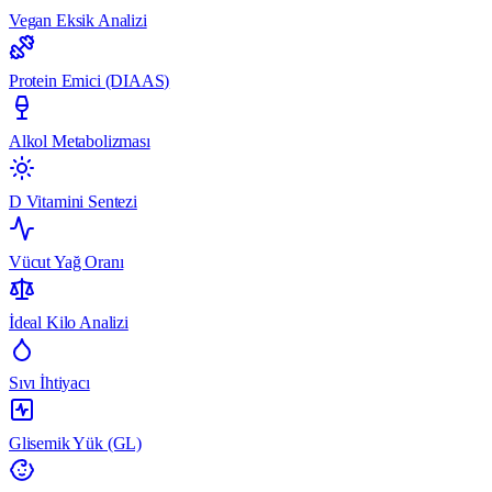
Vegan Eksik Analizi
Protein Emici (DIAAS)
Alkol Metabolizması
D Vitamini Sentezi
Vücut Yağ Oranı
İdeal Kilo Analizi
Sıvı İhtiyacı
Glisemik Yük (GL)