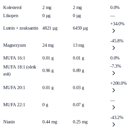
Kolesterol
2
mg
2
mg
0.0%
Likopen
0
µg
0
µg
—
+34.0%
Lutein + zeaksantin
4821
µg
6459
µg
-45.8%
Magnezyum
24
mg
13
mg
MUFA 16:1
0.01
g
0.01
g
0.0%
-7.3%
MUFA 18:1 (oleik
0.96
g
0.89
g
asit)
+200.0%
MUFA 20:1
0.01
g
0.03
g
—
MUFA 22:1
0
g
0.07
g
-43.2%
Niasin
0.44
mg
0.25
mg