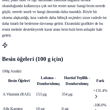
okunduğunda kullanıcıya çok net bir resim sunar: hangi besin nerede
güçlü, nerede sınırlı ve hangi durumda daha mantıklı. Böyle bir
okuma alışkanlığı, kısa vadede daha bilinçli seçimler; uzun vadede ise
daha tutarlı bir beslenme davranışı getirir. Ekrandaki grafikler de bu
resmi metinle destekleyerek karar anını hem hızlı hem anlaşılır hale
getirir.
Besin öğeleri (100 g için)
100g Analizi
Lahana -
Hardal Yeşillik -
Besin Öğeleri
Fark
Dondurulmuş
Dondurulmuş
+131.4%
A Vitamini (RAE)
153
µg
354
µg
-100.0%
Alfa Karoten
10
µg
0
µg