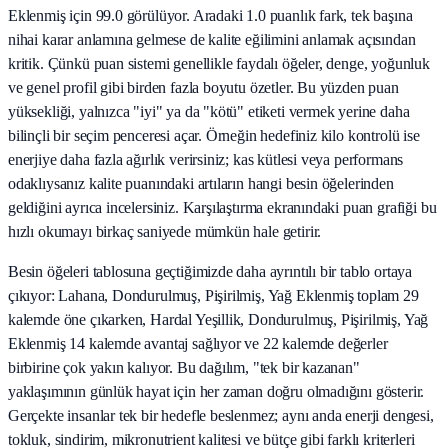
Eklenmiş için 99.0 görülüyor. Aradaki 1.0 puanlık fark, tek başına
nihai karar anlamına gelmese de kalite eğilimini anlamak açısından
kritik. Çünkü puan sistemi genellikle faydalı öğeler, denge, yoğunluk
ve genel profil gibi birden fazla boyutu özetler. Bu yüzden puan
yüksekliği, yalnızca "iyi" ya da "kötü" etiketi vermek yerine daha
bilinçli bir seçim penceresi açar. Örneğin hedefiniz kilo kontrolü ise
enerjiye daha fazla ağırlık verirsiniz; kas kütlesi veya performans
odaklıysanız kalite puanındaki artıların hangi besin öğelerinden
geldiğini ayrıca incelersiniz. Karşılaştırma ekranındaki puan grafiği bu
hızlı okumayı birkaç saniyede mümkün hale getirir.
Besin öğeleri tablosuna geçtiğimizde daha ayrıntılı bir tablo ortaya
çıkıyor: Lahana, Dondurulmuş, Pişirilmiş, Yağ Eklenmiş toplam 29
kalemde öne çıkarken, Hardal Yeşillik, Dondurulmuş, Pişirilmiş, Yağ
Eklenmiş 14 kalemde avantaj sağlıyor ve 22 kalemde değerler
birbirine çok yakın kalıyor. Bu dağılım, "tek bir kazanan"
yaklaşımının günlük hayat için her zaman doğru olmadığını gösterir.
Gerçekte insanlar tek bir hedefle beslenmez; aynı anda enerji dengesi,
tokluk, sindirim, mikronutrient kalitesi ve bütçe gibi farklı kriterleri