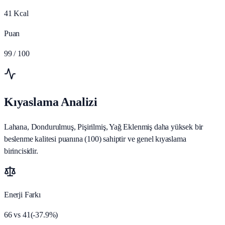
41
Kcal
Puan
99
/ 100
Kıyaslama Analizi
Lahana, Dondurulmuş, Pişirilmiş, Yağ Eklenmiş daha yüksek bir
beslenme kalitesi puanına (100) sahiptir ve genel kıyaslama
birincisidir.
Enerji Farkı
66
vs
41
(
-37.9
%)