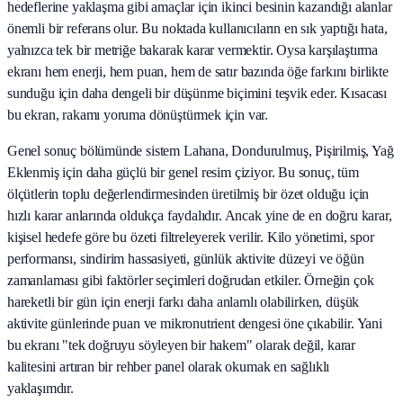
hedeflerine yaklaşma gibi amaçlar için ikinci besinin kazandığı alanlar
önemli bir referans olur. Bu noktada kullanıcıların en sık yaptığı hata,
yalnızca tek bir metriğe bakarak karar vermektir. Oysa karşılaştırma
ekranı hem enerji, hem puan, hem de satır bazında öğe farkını birlikte
sunduğu için daha dengeli bir düşünme biçimini teşvik eder. Kısacası
bu ekran, rakamı yoruma dönüştürmek için var.
Genel sonuç bölümünde sistem Lahana, Dondurulmuş, Pişirilmiş, Yağ
Eklenmiş için daha güçlü bir genel resim çiziyor. Bu sonuç, tüm
ölçütlerin toplu değerlendirmesinden üretilmiş bir özet olduğu için
hızlı karar anlarında oldukça faydalıdır. Ancak yine de en doğru karar,
kişisel hedefe göre bu özeti filtreleyerek verilir. Kilo yönetimi, spor
performansı, sindirim hassasiyeti, günlük aktivite düzeyi ve öğün
zamanlaması gibi faktörler seçimleri doğrudan etkiler. Örneğin çok
hareketli bir gün için enerji farkı daha anlamlı olabilirken, düşük
aktivite günlerinde puan ve mikronutrient dengesi öne çıkabilir. Yani
bu ekranı "tek doğruyu söyleyen bir hakem" olarak değil, karar
kalitesini artıran bir rehber panel olarak okumak en sağlıklı
yaklaşımdır.