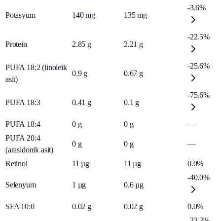
-3.6%
Potasyum
140
mg
135
mg
-22.5%
Protein
2.85
g
2.21
g
-25.6%
PUFA 18:2 (linoleik
0.9
g
0.67
g
asit)
-75.6%
PUFA 18:3
0.41
g
0.1
g
PUFA 18:4
0
g
0
g
—
PUFA 20:4
0
g
0
g
—
(arasidonik asit)
Retinol
11
µg
11
µg
0.0%
-40.0%
Selenyum
1
µg
0.6
µg
SFA 10:0
0.02
g
0.02
g
0.0%
-33.3%