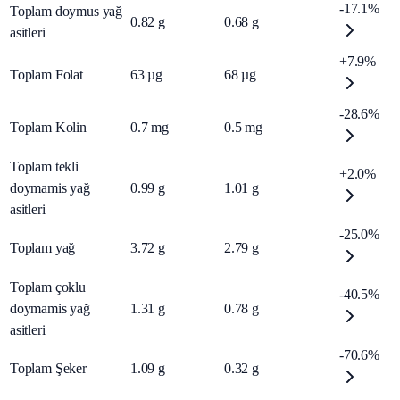
-17.1%
Toplam doymus yağ
0.82
g
0.68
g
asitleri
+7.9%
Toplam Folat
63
µg
68
µg
-28.6%
Toplam Kolin
0.7
mg
0.5
mg
Toplam tekli
+2.0%
doymamis yağ
0.99
g
1.01
g
asitleri
-25.0%
Toplam yağ
3.72
g
2.79
g
Toplam çoklu
-40.5%
doymamis yağ
1.31
g
0.78
g
asitleri
-70.6%
Toplam Şeker
1.09
g
0.32
g