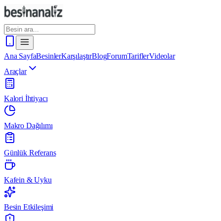
Ana Sayfa
Besinler
Karşılaştır
Blog
Forum
Tarifler
Videolar
Araçlar
Kalori İhtiyacı
Makro Dağılımı
Günlük Referans
Kafein & Uyku
Besin Etkileşimi