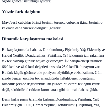
öğede göreceli üstünlüğü gösterir.
Yüzde fark dağılımı
Mavi/yeşil çubuklar birinci besinin, turuncu çubuklar ikinci besinin o
kalemde daha yüksek olduğunu gösterir.
Dinamik karşılaştırma makalesi
Bu karşılaştırmada Lahana, Dondurulmuş, Pişirilmiş, Yağ Eklenmiş ve
Hardal Yeşillik, Dondurulmuş, Pişirilmiş, Yağ Eklenmiş için rakamları
tek tek okuyup günlük hayata çevireceğiz. İlk bakışta enerji tarafında
66.0 kcal ve 41.0 kcal değerleri arasında 25.0 kcal'lik bir ayrım var.
Bu fark küçük görünse bile porsiyon büyüdükçe etkisi katlanır. Gün
içinde benzer tercihler tekrarlandığında haftalık enerji dengesini
hissedilir şekilde değiştirebilir. Bu yüzden bu ekranı tek öğün kararı
değil, sürdürülebilir düzen kurma aracı gibi okumak daha sağlıklı.
Besin kalite puanı tarafında Lahana, Dondurulmuş, Pişirilmiş, Yağ
Eklenmiş için 100.0, Hardal Yeşillik, Dondurulmuş, Pişirilmiş, Yağ