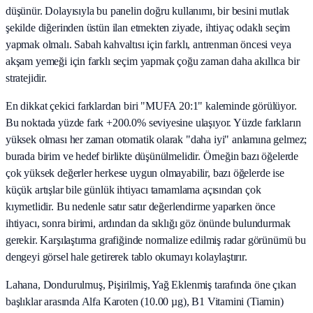
düşünür. Dolayısıyla bu panelin doğru kullanımı, bir besini mutlak
şekilde diğerinden üstün ilan etmekten ziyade, ihtiyaç odaklı seçim
yapmak olmalı. Sabah kahvaltısı için farklı, antrenman öncesi veya
akşam yemeği için farklı seçim yapmak çoğu zaman daha akıllıca bir
stratejidir.
En dikkat çekici farklardan biri "MUFA 20:1" kaleminde görülüyor.
Bu noktada yüzde fark +200.0% seviyesine ulaşıyor. Yüzde farkların
yüksek olması her zaman otomatik olarak "daha iyi" anlamına gelmez;
burada birim ve hedef birlikte düşünülmelidir. Örneğin bazı öğelerde
çok yüksek değerler herkese uygun olmayabilir, bazı öğelerde ise
küçük artışlar bile günlük ihtiyacı tamamlama açısından çok
kıymetlidir. Bu nedenle satır satır değerlendirme yaparken önce
ihtiyacı, sonra birimi, ardından da sıklığı göz önünde bulundurmak
gerekir. Karşılaştırma grafiğinde normalize edilmiş radar görünümü bu
dengeyi görsel hale getirerek tablo okumayı kolaylaştırır.
Lahana, Dondurulmuş, Pişirilmiş, Yağ Eklenmiş tarafında öne çıkan
başlıklar arasında Alfa Karoten (10.00 µg), B1 Vitamini (Tiamin)