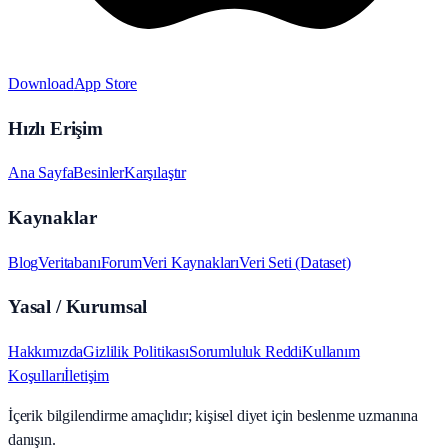
Download
App Store
Hızlı Erişim
Ana Sayfa
Besinler
Karşılaştır
Kaynaklar
Blog
Veritabanı
Forum
Veri Kaynakları
Veri Seti (Dataset)
Yasal / Kurumsal
Hakkımızda
Gizlilik Politikası
Sorumluluk Reddi
Kullanım
Koşulları
İletişim
İçerik bilgilendirme amaçlıdır; kişisel diyet için beslenme uzmanına
danışın.