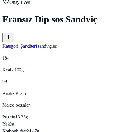
Onaylı Veri
Fransız Dip sos Sandviç
Kategori
:
Şarküteri sandviçleri
184
Kcal / 100g
99
Analiz Puanı
Makro besinler
Protein
13.23
g
Yağ
0
g
Karbonhidrat
24.47
g