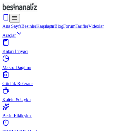
Ana Sayfa
Besinler
Karşılaştır
Blog
Forum
Tarifler
Videolar
Araçlar
Kalori İhtiyacı
Makro Dağılımı
Günlük Referans
Kafein & Uyku
Besin Etkileşimi