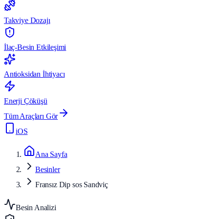
Takviye Dozajı
İlaç-Besin Etkileşimi
Antioksidan İhtiyacı
Enerji Çöküşü
Tüm Araçları Gör
iOS
Ana Sayfa
Besinler
Fransız Dip sos Sandviç
Besin Analizi