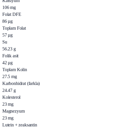
Kalsiyum
106
mg
Folat DFE
86
µg
Toplam Folat
57
µg
Su
56.23
g
Folik asit
42
µg
Toplam Kolin
27.5
mg
Karbonhidrat (farkla)
24.47
g
Kolesterol
23
mg
Magnezyum
23
mg
Lutein + zeaksantin