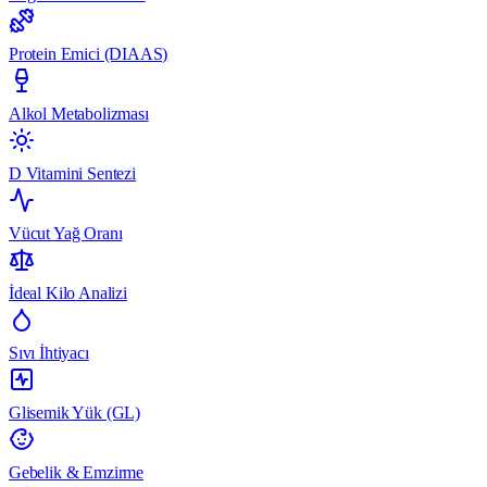
Protein Emici (DIAAS)
Alkol Metabolizması
D Vitamini Sentezi
Vücut Yağ Oranı
İdeal Kilo Analizi
Sıvı İhtiyacı
Glisemik Yük (GL)
Gebelik & Emzirme