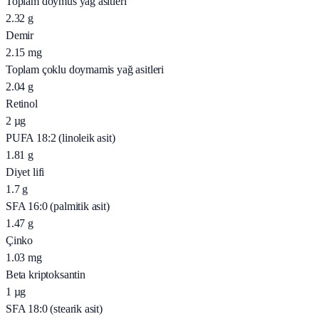
Toplam doymus yağ asitleri
2.32
g
Demir
2.15
mg
Toplam çoklu doymamis yağ asitleri
2.04
g
Retinol
2
µg
PUFA 18:2 (linoleik asit)
1.81
g
Diyet lifi
1.7
g
SFA 16:0 (palmitik asit)
1.47
g
Çinko
1.03
mg
Beta kriptoksantin
1
µg
SFA 18:0 (stearik asit)