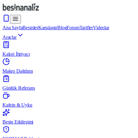
Ana Sayfa
Besinler
Karşılaştır
Blog
Forum
Tarifler
Videolar
Araçlar
Kalori İhtiyacı
Makro Dağılımı
Günlük Referans
Kafein & Uyku
Besin Etkileşimi