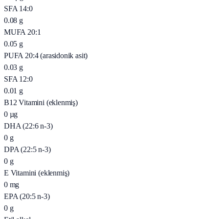
SFA 14:0
0.08
g
MUFA 20:1
0.05
g
PUFA 20:4 (arasidonik asit)
0.03
g
SFA 12:0
0.01
g
B12 Vitamini (eklenmiş)
0
µg
DHA (22:6 n-3)
0
g
DPA (22:5 n-3)
0
g
E Vitamini (eklenmiş)
0
mg
EPA (20:5 n-3)
0
g