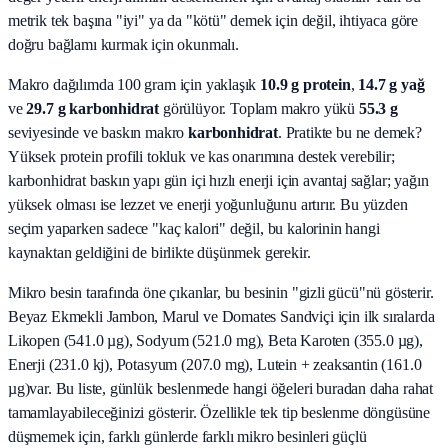
metrik tek başına "iyi" ya da "kötü" demek için değil, ihtiyaca göre
doğru bağlamı kurmak için okunmalı.
Makro dağılımda 100 gram için yaklaşık
10.9
g protein
,
14.7
g yağ
ve
29.7
g karbonhidrat
görülüyor. Toplam makro yükü
55.3
g
seviyesinde ve baskın makro
karbonhidrat
. Pratikte bu ne demek?
Yüksek protein profili tokluk ve kas onarımına destek verebilir;
karbonhidrat baskın yapı gün içi hızlı enerji için avantaj sağlar; yağın
yüksek olması ise lezzet ve enerji yoğunluğunu artırır. Bu yüzden
seçim yaparken sadece "kaç kalori" değil, bu kalorinin hangi
kaynaktan geldiğini de birlikte düşünmek gerekir.
Mikro besin tarafında öne çıkanlar, bu besinin "gizli gücü"nü gösterir.
Beyaz Ekmekli Jambon, Marul ve Domates Sandviçi
için ilk sıralarda
Likopen (541.0 µg), Sodyum (521.0 mg), Beta Karoten (355.0 µg),
Enerji (231.0 kj), Potasyum (207.0 mg), Lutein + zeaksantin (161.0
µg)
var. Bu liste, günlük beslenmede hangi öğeleri buradan daha rahat
tamamlayabileceğinizi gösterir. Özellikle tek tip beslenme döngüsüne
düşmemek için, farklı günlerde farklı mikro besinleri güçlü