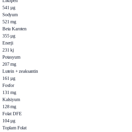
Likopen
541
µg
Sodyum
521
mg
Beta Karoten
355
µg
Enerji
231
kj
Potasyum
207
mg
Lutein + zeaksantin
161
µg
Fosfor
131
mg
Kalsiyum
128
mg
Folat DFE
104
µg
Toplam Folat