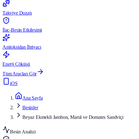
Takviye Dozajı
İlaç-Besin Etkileşimi
Antioksidan İhtiyacı
Enerji Çöküşü
Tüm Araçları Gör
iOS
Ana Sayfa
Besinler
Beyaz Ekmekli Jambon, Marul ve Domates Sandviçi
Besin Analizi