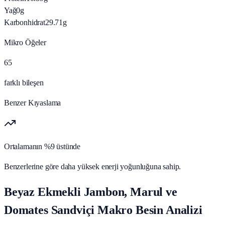
Yağ
0
g
Karbonhidrat
29.71
g
Mikro Öğeler
65
farklı bileşen
Benzer Kıyaslama
Ortalamanın %9 üstünde
Benzerlerine göre daha yüksek enerji yoğunluğuna sahip.
Beyaz Ekmekli Jambon, Marul ve
Domates Sandviçi Makro Besin Analizi