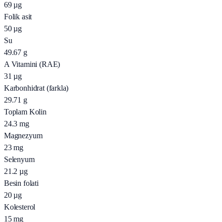
69
µg
Folik asit
50
µg
Su
49.67
g
A Vitamini (RAE)
31
µg
Karbonhidrat (farkla)
29.71
g
Toplam Kolin
24.3
mg
Magnezyum
23
mg
Selenyum
21.2
µg
Besin folati
20
µg
Kolesterol
15
mg