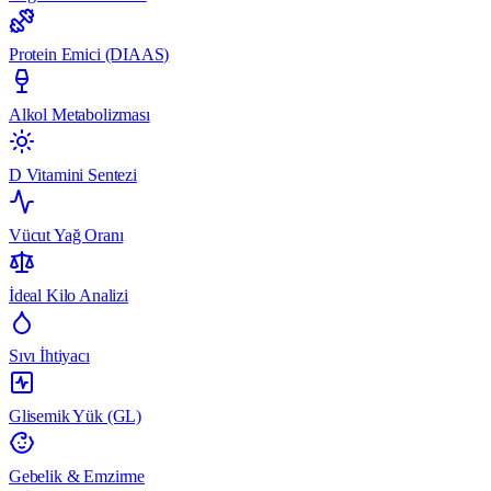
Protein Emici (DIAAS)
Alkol Metabolizması
D Vitamini Sentezi
Vücut Yağ Oranı
İdeal Kilo Analizi
Sıvı İhtiyacı
Glisemik Yük (GL)
Gebelik & Emzirme