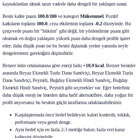
kaynaklardan almak uzun vadede daha dengeli bir yaklaşım sunar.
Besin kalite puanı
100.0
/100
ve kategori
Mükemmel
. Pozitif
katkıların toplamı
100.0
, ceza etkilerinin toplamı
-0.2
düzeyinde. Bu
çerçevede puanı bir "hüküm" gibi değil, bir yönlendirme puanı gibi
okumak en doğru yaklaşım: yüksek puan daha dengeli profile işaret
eder; daha düşük puan ise bu besini dışlamak yerine yanında neyle
dengelemeniz gerektiğini düşündürür.
Benzer ürün ortalamasına göre enerji farkı
+18.9 kcal
. Benzer besinler
arasında
Beyaz Ekmekli Tuzlu Dana Sandviçi, Beyaz Ekmekli Tuzlu
Dana Sandviçi, Peynirli, Buğday Ekmekli Hindi Sandviç, Buğday
Ekmekli Hindi Sandviç, Peynirli
gibi seçenekler var. Eğer hedefiniz
daha düşük enerji ise listeden daha hafif alternatiflere, daha yoğun bir
profil arıyorsanız bu besinin güçlü taraflarına odaklanabilirsiniz.
Karşılaştırmada önce hedef belirleyin: kalori kontrolü, tokluk,
performans veya genel denge.
Aynı hedef için en fazla 2-3 metriğe bakın; fazla veri karar
kalitesini düşürebilir.