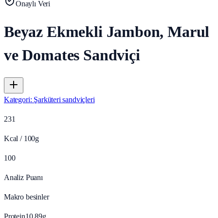
Onaylı Veri
Beyaz Ekmekli Jambon, Marul
ve Domates Sandviçi
Kategori
:
Şarküteri sandviçleri
231
Kcal / 100g
100
Analiz Puanı
Makro besinler
Protein
10.89
g