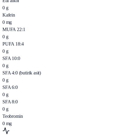
Etil alkol
0
g
Kafein
0
mg
MUFA 22:1
0
g
PUFA 18:4
0
g
SFA 10:0
0
g
SFA 4:0 (butirik asit)
0
g
SFA 6:0
0
g
SFA 8:0
0
g
Teobromin
0
mg