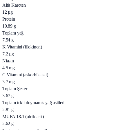
Alfa Karoten
12
µg
Protein
10.89
g
Toplam yağ
7.54
g
K Vitamini (filokinon)
7.2
µg
Niasin
4.5
mg
C Vitamini (askorbik asit)
3.7
mg
Toplam Şeker
3.67
g
Toplam tekli doymamis yağ asitleri
2.81
g
MUFA 18:1 (oleik asit)
2.62
g