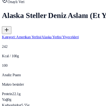
Onaylı Veri
Alaska Steller Deniz Aslanı (Et Y
Kategori
:
Amerikan Yerlisi/Alaska Yerlisi Yiyecekleri
242
Kcal / 100g
100
Analiz Puanı
Makro besinler
Protein
22.1
g
Yağ
0
g
Karbonhidrat
5.55
g