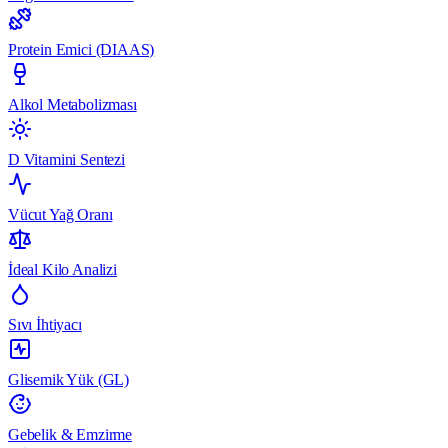
Protein Emici (DIAAS)
Alkol Metabolizması
D Vitamini Sentezi
Vücut Yağ Oranı
İdeal Kilo Analizi
Sıvı İhtiyacı
Glisemik Yük (GL)
Gebelik & Emzirme