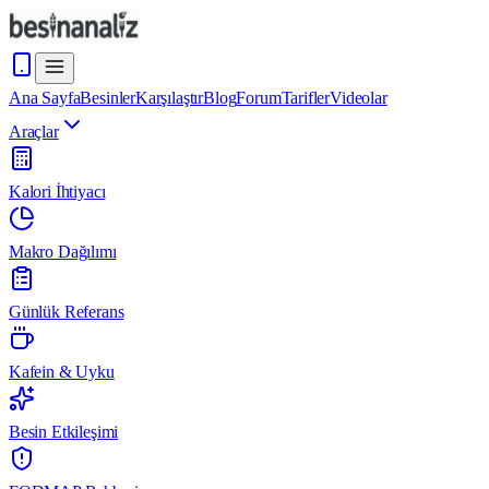
Ana Sayfa
Besinler
Karşılaştır
Blog
Forum
Tarifler
Videolar
Araçlar
Kalori İhtiyacı
Makro Dağılımı
Günlük Referans
Kafein & Uyku
Besin Etkileşimi