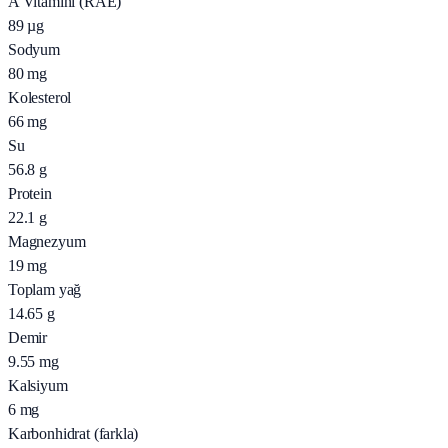
A Vitamini (RAE)
89
µg
Sodyum
80
mg
Kolesterol
66
mg
Su
56.8
g
Protein
22.1
g
Magnezyum
19
mg
Toplam yağ
14.65
g
Demir
9.55
mg
Kalsiyum
6
mg
Karbonhidrat (farkla)