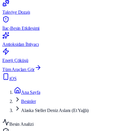
Takviye Dozajı
İlaç-Besin Etkileşimi
Antioksidan İhtiyacı
Enerji Çöküşü
Tüm Araçları Gör
iOS
Ana Sayfa
Besinler
Alaska Steller Deniz Aslanı (Et Yağlı)
Besin Analizi