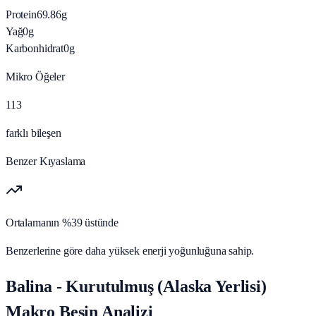
Protein
69.86
g
Yağ
0
g
Karbonhidrat
0
g
Mikro Öğeler
113
farklı bileşen
Benzer Kıyaslama
Ortalamanın %39 üstünde
Benzerlerine göre daha yüksek enerji yoğunluğuna sahip.
Balina - Kurutulmuş (Alaska Yerlisi)
Makro Besin Analizi