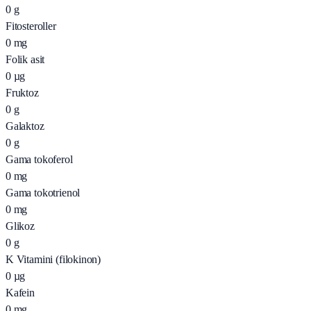
0
g
Fitosteroller
0
mg
Folik asit
0
µg
Fruktoz
0
g
Galaktoz
0
g
Gama tokoferol
0
mg
Gama tokotrienol
0
mg
Glikoz
0
g
K Vitamini (filokinon)
0
µg
Kafein
0
mg