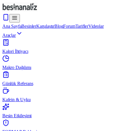
Ana Sayfa
Besinler
Karşılaştır
Blog
Forum
Tarifler
Videolar
Araçlar
Kalori İhtiyacı
Makro Dağılımı
Günlük Referans
Kafein & Uyku
Besin Etkileşimi