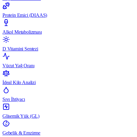
Protein Emici (DIAAS)
Alkol Metabolizması
D Vitamini Sentezi
Vücut Yağ Oranı
İdeal Kilo Analizi
Sıvı İhtiyacı
Glisemik Yük (GL)
Gebelik & Emzirme