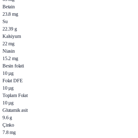
Betain
23.8
mg
Su
22.39
g
Kalsiyum
22
mg
Niasin
15.2
mg
Besin folati
10
µg
Folat DFE
10
µg
Toplam Folat
10
µg
Glutamik asit
9.6
g
Çinko
7.8
mg