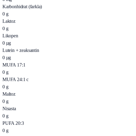
Karbonhidrat (farkla)
0
g
Laktoz
0
g
Likopen
0
µg
Lutein + zeaksantin
0
µg
MUFA 17:1
0
g
MUFA 24:1 c
0
g
Maltoz
0
g
Nisasta
0
g
PUFA 20:3
0
g