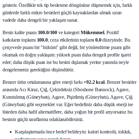
gösterir. Özellikle tek tip beslenme döngüsüne düşmemek için, farklı
günlerde farklı mikro besinleri güçlü kaynaklardan almak uzun
vadede daha dengeli bir yaklaşım sunar.
Besin kalite puanı
100.0
/100
ve kategori
Mükemmel
. Pozitif
katkıların toplamı
100.0
, ceza etkilerinin toplamı
0.0
düzeyinde. Bu
çerçevede puanı bir "hüküm" gibi değil, bir yönlendirme puanı gibi
okumak en doğru yaklaşım: yüksek puan daha dengeli profile işaret
eder; daha düşük puan ise bu besini dışlamak yerine yanında neyle
dengelemeniz gerektiğini düşündürür.
Benzer ürün ortalamasına göre enerji farkı
+92.2 kcal
. Benzer besinler
arasında
Acı Kiraz, Çiğ, Çekirdeksiz (Shoshone Bannock), Agave,
Kurutulmuş (Güneybatı), Agave, Pişirilmiş (Güneybatı), Agave, Çiğ
(Güneybatı)
gibi seçenekler var. Eğer hedefiniz daha düşük enerji ise
listeden daha hafif alternatiflere, daha yoğun bir profil arıyorsanız bu
besinin güçlü taraflarına odaklanabilirsiniz.
Karşılaştırmada önce hedef belirleyin: kalori kontrolü, tokluk,