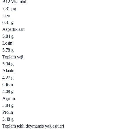
B12 Vitamini
7.31
µg
Lizin
6.31
g
Aspartik asit
5.84
g
Losin
5.78
g
Toplam yağ
5.34
g
Alanin
4.27
g
Glisin
4.08
g
Arjinin
3.84
g
Prolin
3.48
g
Toplam tekli doymamis yağ asitleri