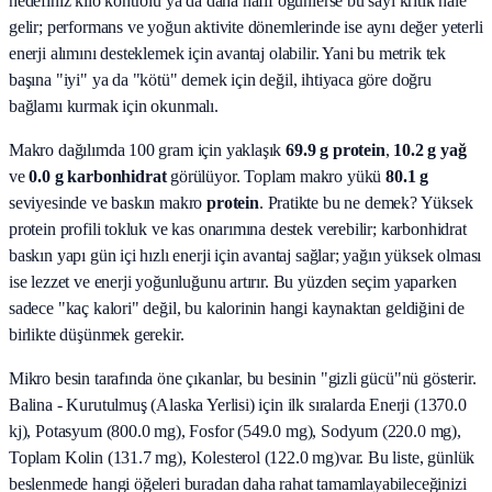
hedefiniz kilo kontrolü ya da daha hafif öğünlerse bu sayı kritik hale
gelir; performans ve yoğun aktivite dönemlerinde ise aynı değer yeterli
enerji alımını desteklemek için avantaj olabilir. Yani bu metrik tek
başına "iyi" ya da "kötü" demek için değil, ihtiyaca göre doğru
bağlamı kurmak için okunmalı.
Makro dağılımda 100 gram için yaklaşık
69.9
g protein
,
10.2
g yağ
ve
0.0
g karbonhidrat
görülüyor. Toplam makro yükü
80.1
g
seviyesinde ve baskın makro
protein
. Pratikte bu ne demek? Yüksek
protein profili tokluk ve kas onarımına destek verebilir; karbonhidrat
baskın yapı gün içi hızlı enerji için avantaj sağlar; yağın yüksek olması
ise lezzet ve enerji yoğunluğunu artırır. Bu yüzden seçim yaparken
sadece "kaç kalori" değil, bu kalorinin hangi kaynaktan geldiğini de
birlikte düşünmek gerekir.
Mikro besin tarafında öne çıkanlar, bu besinin "gizli gücü"nü gösterir.
Balina - Kurutulmuş (Alaska Yerlisi)
için ilk sıralarda
Enerji (1370.0
kj), Potasyum (800.0 mg), Fosfor (549.0 mg), Sodyum (220.0 mg),
Toplam Kolin (131.7 mg), Kolesterol (122.0 mg)
var. Bu liste, günlük
beslenmede hangi öğeleri buradan daha rahat tamamlayabileceğinizi