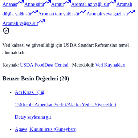
Ananas
Anne sütü
Armut
Aromalı az yağlı süt
Aromalı
düşük yağlı süt
Aromalı tam yağlı süt
Aromalı veya gazlı su
Aromalı yağsız süt
Veri kalitesi ve güvenilirliği için USDA Standart Referansları temel
alınmaktadır.
Kaynak:
USDA FoodData Central
· Metodoloji:
Veri Kaynakları
Benzer Besin Değerleri
(
20
)
Acı Kiraz - Çiğ
156 kcal
·
Amerikan Yerlisi/Alaska Yerlisi Yiyecekleri
Detay sayfasına git
Agave, Kurutulmuş (Güneybatı)