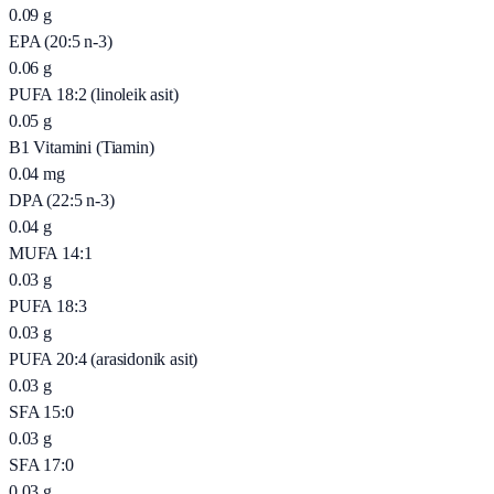
0.09
g
EPA (20:5 n-3)
0.06
g
PUFA 18:2 (linoleik asit)
0.05
g
B1 Vitamini (Tiamin)
0.04
mg
DPA (22:5 n-3)
0.04
g
MUFA 14:1
0.03
g
PUFA 18:3
0.03
g
PUFA 20:4 (arasidonik asit)
0.03
g
SFA 15:0
0.03
g
SFA 17:0
0.03
g