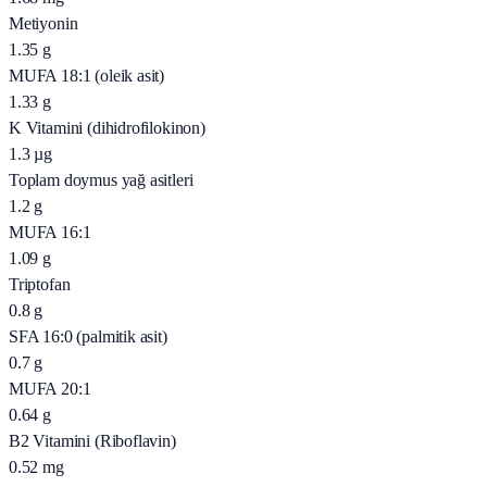
Metiyonin
1.35
g
MUFA 18:1 (oleik asit)
1.33
g
K Vitamini (dihidrofilokinon)
1.3
µg
Toplam doymus yağ asitleri
1.2
g
MUFA 16:1
1.09
g
Triptofan
0.8
g
SFA 16:0 (palmitik asit)
0.7
g
MUFA 20:1
0.64
g
B2 Vitamini (Riboflavin)
0.52
mg