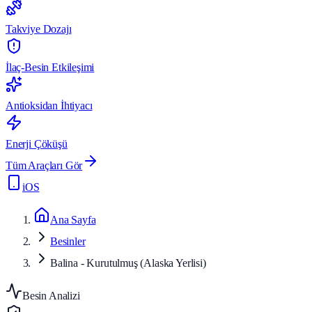
Takviye Dozajı
İlaç-Besin Etkileşimi
Antioksidan İhtiyacı
Enerji Çöküşü
Tüm Araçları Gör
iOS
Ana Sayfa
Besinler
Balina - Kurutulmuş (Alaska Yerlisi)
Besin Analizi