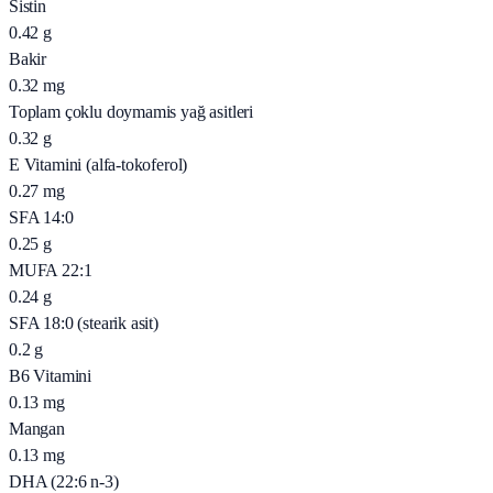
Sistin
0.42
g
Bakir
0.32
mg
Toplam çoklu doymamis yağ asitleri
0.32
g
E Vitamini (alfa-tokoferol)
0.27
mg
SFA 14:0
0.25
g
MUFA 22:1
0.24
g
SFA 18:0 (stearik asit)
0.2
g
B6 Vitamini
0.13
mg
Mangan
0.13
mg
DHA (22:6 n-3)