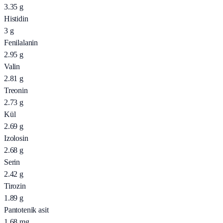
3.35
g
Histidin
3
g
Fenilalanin
2.95
g
Valin
2.81
g
Treonin
2.73
g
Kül
2.69
g
Izolosin
2.68
g
Serin
2.42
g
Tirozin
1.89
g
Pantotenik asit
1.68
mg