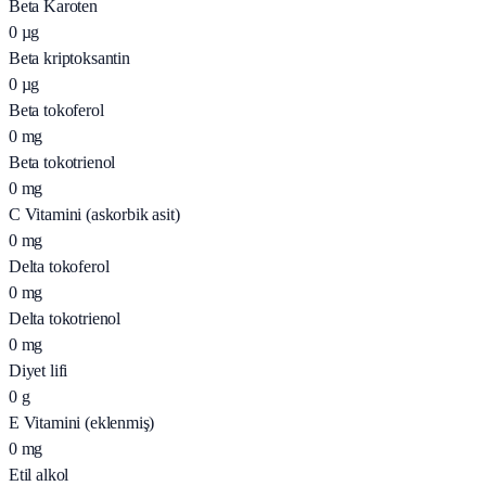
Beta Karoten
0
µg
Beta kriptoksantin
0
µg
Beta tokoferol
0
mg
Beta tokotrienol
0
mg
C Vitamini (askorbik asit)
0
mg
Delta tokoferol
0
mg
Delta tokotrienol
0
mg
Diyet lifi
0
g
E Vitamini (eklenmiş)
0
mg
Etil alkol