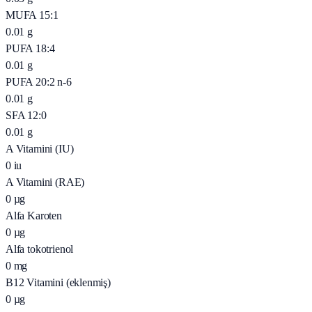
MUFA 15:1
0.01
g
PUFA 18:4
0.01
g
PUFA 20:2 n-6
0.01
g
SFA 12:0
0.01
g
A Vitamini (IU)
0
iu
A Vitamini (RAE)
0
µg
Alfa Karoten
0
µg
Alfa tokotrienol
0
mg
B12 Vitamini (eklenmiş)
0
µg