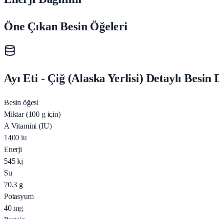
Öne Çıkan Besin Öğeleri
Ayı Eti - Çiğ (Alaska Yerlisi) Detaylı Besin
Besin öğesi
Miktar (100 g için)
A Vitamini (IU)
1400
iu
Enerji
545
kj
Su
70.3
g
Potasyum
40
mg