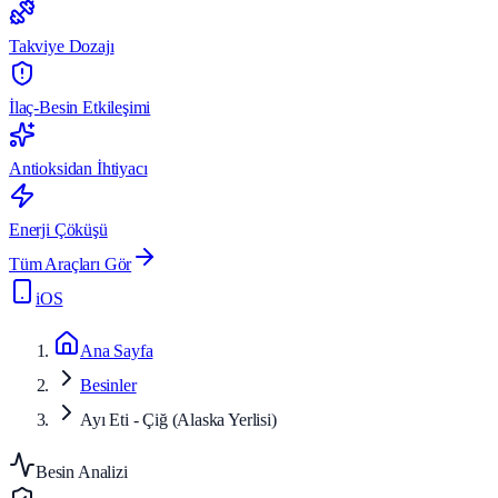
Takviye Dozajı
İlaç-Besin Etkileşimi
Antioksidan İhtiyacı
Enerji Çöküşü
Tüm Araçları Gör
iOS
Ana Sayfa
Besinler
Ayı Eti - Çiğ (Alaska Yerlisi)
Besin Analizi