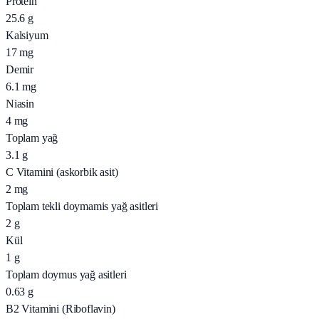
Protein
25.6
g
Kalsiyum
17
mg
Demir
6.1
mg
Niasin
4
mg
Toplam yağ
3.1
g
C Vitamini (askorbik asit)
2
mg
Toplam tekli doymamis yağ asitleri
2
g
Kül
1
g
Toplam doymus yağ asitleri
0.63
g
B2 Vitamini (Riboflavin)