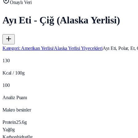
Onaylı Veri
Ayı Eti - Çiğ (Alaska Yerlisi)
Kategori
:
Amerikan Yerlisi/Alaska Yerlisi Yiyecekleri
Ayı Eti, Polar, Et,
130
Kcal / 100g
100
Analiz Puanı
Makro besinler
Protein
25.6
g
Yağ
0
g
Karbonhidrat
0
g