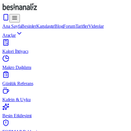
Ana Sayfa
Besinler
Karşılaştır
Blog
Forum
Tarifler
Videolar
Araçlar
Kalori İhtiyacı
Makro Dağılımı
Günlük Referans
Kafein & Uyku
Besin Etkileşimi