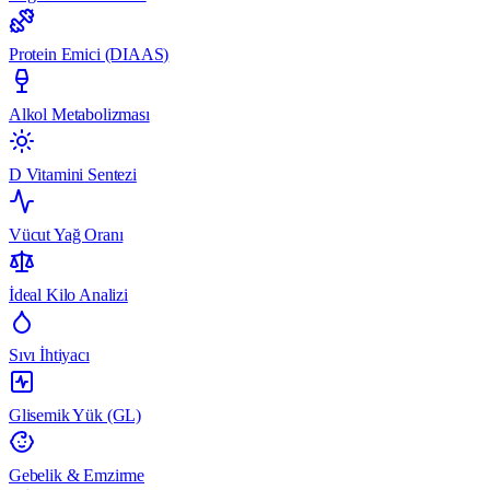
Protein Emici (DIAAS)
Alkol Metabolizması
D Vitamini Sentezi
Vücut Yağ Oranı
İdeal Kilo Analizi
Sıvı İhtiyacı
Glisemik Yük (GL)
Gebelik & Emzirme