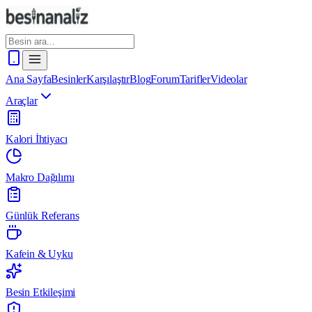
Ana Sayfa
Besinler
Karşılaştır
Blog
Forum
Tarifler
Videolar
Araçlar
Kalori İhtiyacı
Makro Dağılımı
Günlük Referans
Kafein & Uyku
Besin Etkileşimi