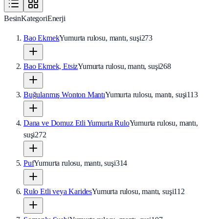
Besin
Kategori
Enerji
Bao Ekmek
Yumurta rulosu, mantı, suşi
273
Bao Ekmek, Etsiz
Yumurta rulosu, mantı, suşi
268
Buğulanmış Wonton Mantı
Yumurta rulosu, mantı, suşi
113
Dana ve Domuz Etli Yumurta Rulo
Yumurta rulosu, mantı,
suşi
272
Puf
Yumurta rulosu, mantı, suşi
314
Rulo Etli veya Karides
Yumurta rulosu, mantı, suşi
112