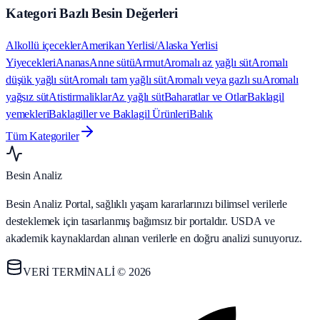
Kategori Bazlı Besin Değerleri
Alkollü içecekler
Amerikan Yerlisi/Alaska Yerlisi
Yiyecekleri
Ananas
Anne sütü
Armut
Aromalı az yağlı süt
Aromalı
düşük yağlı süt
Aromalı tam yağlı süt
Aromalı veya gazlı su
Aromalı
yağsız süt
Atistirmaliklar
Az yağlı süt
Baharatlar ve Otlar
Baklagil
yemekleri
Baklagiller ve Baklagil Ürünleri
Balık
Tüm Kategoriler
Besin Analiz
Besin Analiz Portal, sağlıklı yaşam kararlarınızı bilimsel verilerle
desteklemek için tasarlanmış bağımsız bir portaldır. USDA ve
akademik kaynaklardan alınan verilerle en doğru analizi sunuyoruz.
VERİ TERMİNALİ © 2026