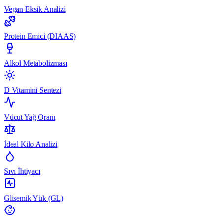
Vegan Eksik Analizi
Protein Emici (DIAAS)
Alkol Metabolizması
D Vitamini Sentezi
Vücut Yağ Oranı
İdeal Kilo Analizi
Sıvı İhtiyacı
Glisemik Yük (GL)