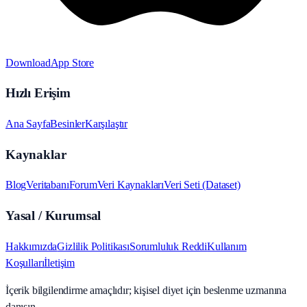
Download
App Store
Hızlı Erişim
Ana Sayfa
Besinler
Karşılaştır
Kaynaklar
Blog
Veritabanı
Forum
Veri Kaynakları
Veri Seti (Dataset)
Yasal / Kurumsal
Hakkımızda
Gizlilik Politikası
Sorumluluk Reddi
Kullanım
Koşulları
İletişim
İçerik bilgilendirme amaçlıdır; kişisel diyet için beslenme uzmanına
danışın.