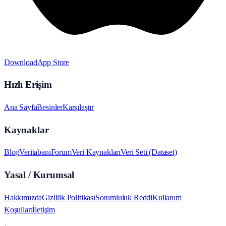
Download
App Store
Hızlı Erişim
Ana Sayfa
Besinler
Karşılaştır
Kaynaklar
Blog
Veritabanı
Forum
Veri Kaynakları
Veri Seti (Dataset)
Yasal / Kurumsal
Hakkımızda
Gizlilik Politikası
Sorumluluk Reddi
Kullanım
Koşulları
İletişim