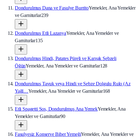
Dondurulmuş Dana ve Fasulye Burrito
Yemekler, Ana Yemekler
ve Garniturlar
239
Dondurulmuş Etli Lazanya
Yemekler, Ana Yemekler ve
Garniturlar
135
Dondurulmuş Hindi, Patates Püreli ve Karışık Sebzeli
Öğün
Yemekler, Ana Yemekler ve Garniturlar
128
Dondurulmuş Tavuk veya Hindi ve Sebze Dolgulu Rulo (Az
Yağl…
Yemekler, Ana Yemekler ve Garniturlar
168
Etli Spagetti Sos, Dondurulmuş Ana Yemek
Yemekler, Ana
Yemekler ve Garniturlar
90
Fasulyesiz Konserve Biber Yemeği
Yemekler, Ana Yemekler ve