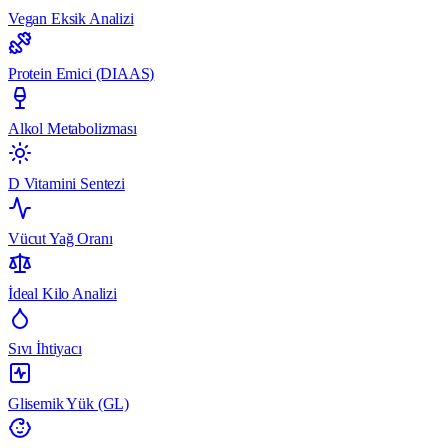
Vegan Eksik Analizi
Protein Emici (DIAAS)
Alkol Metabolizması
D Vitamini Sentezi
Vücut Yağ Oranı
İdeal Kilo Analizi
Sıvı İhtiyacı
Glisemik Yük (GL)