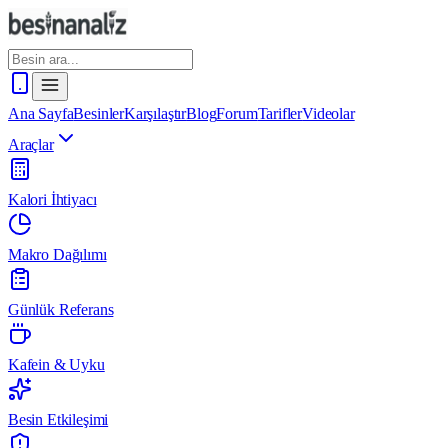
Ana Sayfa
Besinler
Karşılaştır
Blog
Forum
Tarifler
Videolar
Araçlar
Kalori İhtiyacı
Makro Dağılımı
Günlük Referans
Kafein & Uyku
Besin Etkileşimi