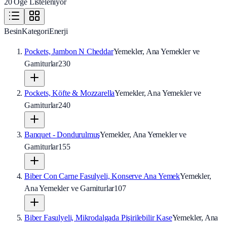
20 Öğe Listeleniyor
Besin
Kategori
Enerji
Pockets, Jambon N Cheddar
Yemekler, Ana Yemekler ve
Garniturlar
230
Pockets, Köfte & Mozzarella
Yemekler, Ana Yemekler ve
Garniturlar
240
Banquet - Dondurulmuş
Yemekler, Ana Yemekler ve
Garniturlar
155
Biber Con Carne Fasulyeli, Konserve Ana Yemek
Yemekler,
Ana Yemekler ve Garniturlar
107
Biber Fasulyeli, Mikrodalgada Pişirilebilir Kase
Yemekler, Ana