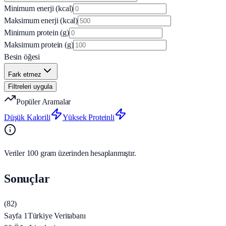
Minimum enerji (kcal)
Maksimum enerji (kcal)
Minimum protein (g)
Maksimum protein (g)
Besin öğesi
Fark etmez
Filtreleri uygula
Popüler Aramalar
Düşük Kalorili
Yüksek Proteinli
Veriler 100 gram üzerinden hesaplanmıştır.
Sonuçlar
(
82
)
Sayfa 1
Türkiye Veritabanı