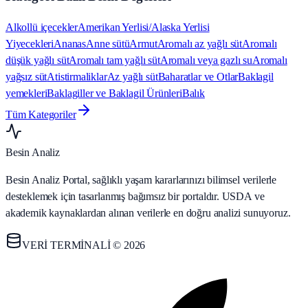
Alkollü içecekler
Amerikan Yerlisi/Alaska Yerlisi
Yiyecekleri
Ananas
Anne sütü
Armut
Aromalı az yağlı süt
Aromalı
düşük yağlı süt
Aromalı tam yağlı süt
Aromalı veya gazlı su
Aromalı
yağsız süt
Atistirmaliklar
Az yağlı süt
Baharatlar ve Otlar
Baklagil
yemekleri
Baklagiller ve Baklagil Ürünleri
Balık
Tüm Kategoriler
Besin Analiz
Besin Analiz Portal, sağlıklı yaşam kararlarınızı bilimsel verilerle
desteklemek için tasarlanmış bağımsız bir portaldır. USDA ve
akademik kaynaklardan alınan verilerle en doğru analizi sunuyoruz.
VERİ TERMİNALİ © 2026