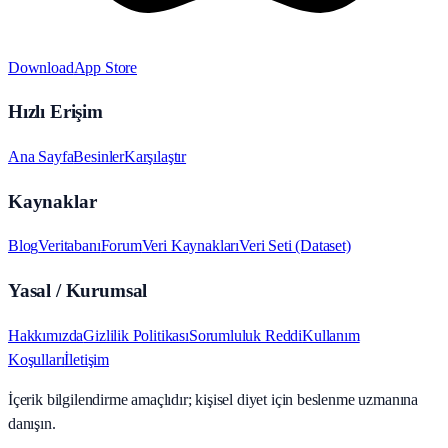
Download
App Store
Hızlı Erişim
Ana Sayfa
Besinler
Karşılaştır
Kaynaklar
Blog
Veritabanı
Forum
Veri Kaynakları
Veri Seti (Dataset)
Yasal / Kurumsal
Hakkımızda
Gizlilik Politikası
Sorumluluk Reddi
Kullanım
Koşulları
İletişim
İçerik bilgilendirme amaçlıdır; kişisel diyet için beslenme uzmanına
danışın.