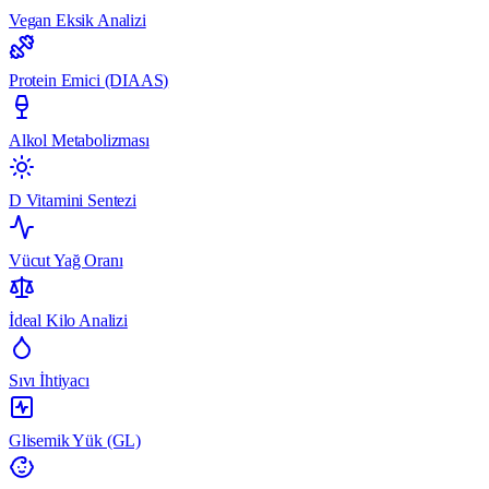
Vegan Eksik Analizi
Protein Emici (DIAAS)
Alkol Metabolizması
D Vitamini Sentezi
Vücut Yağ Oranı
İdeal Kilo Analizi
Sıvı İhtiyacı
Glisemik Yük (GL)