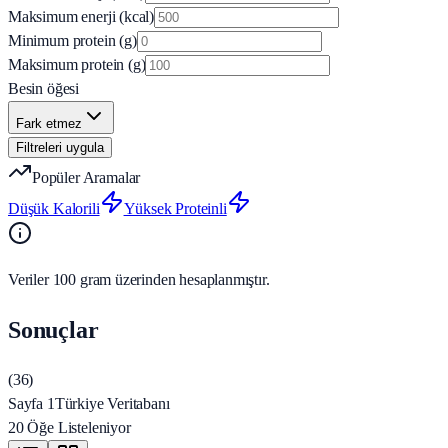
Maksimum enerji (kcal)
Minimum protein (g)
Maksimum protein (g)
Besin öğesi
Fark etmez
Filtreleri uygula
Popüler Aramalar
Düşük Kalorili
Yüksek Proteinli
Veriler 100 gram üzerinden hesaplanmıştır.
Sonuçlar
(
36
)
Sayfa 1
Türkiye Veritabanı
20 Öğe Listeleniyor