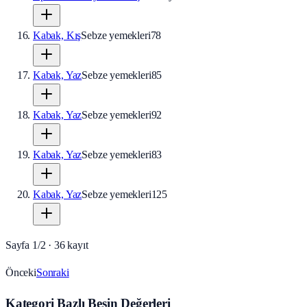
Kabak, Kış
Sebze yemekleri
78
Kabak, Yaz
Sebze yemekleri
85
Kabak, Yaz
Sebze yemekleri
92
Kabak, Yaz
Sebze yemekleri
83
Kabak, Yaz
Sebze yemekleri
125
Sayfa
1
/
2
·
36
kayıt
Önceki
Sonraki
Kategori Bazlı Besin Değerleri