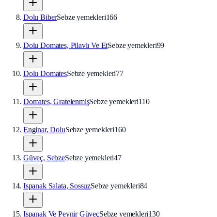
Dolu Biber
Sebze yemekleri
166
Dolu Domates, Pilavlı Ve Et
Sebze yemekleri
99
Dolu Domates
Sebze yemekleri
77
Domates, Gratelenmiş
Sebze yemekleri
110
Enginar, Dolu
Sebze yemekleri
160
Güveç, Sebze
Sebze yemekleri
47
Ispanak Salata, Sossuz
Sebze yemekleri
84
Ispanak Ve Peynir Güveç
Sebze yemekleri
130