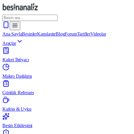
Ana Sayfa
Besinler
Karşılaştır
Blog
Forum
Tarifler
Videolar
Araçlar
Kalori İhtiyacı
Makro Dağılımı
Günlük Referans
Kafein & Uyku
Besin Etkileşimi