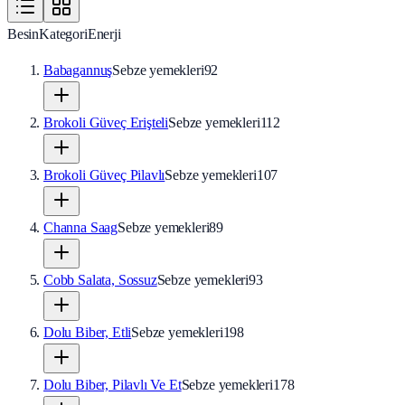
Besin
Kategori
Enerji
Babagannuş
Sebze yemekleri
92
Brokoli Güveç Erişteli
Sebze yemekleri
112
Brokoli Güveç Pilavlı
Sebze yemekleri
107
Channa Saag
Sebze yemekleri
89
Cobb Salata, Sossuz
Sebze yemekleri
93
Dolu Biber, Etli
Sebze yemekleri
198
Dolu Biber, Pilavlı Ve Et
Sebze yemekleri
178