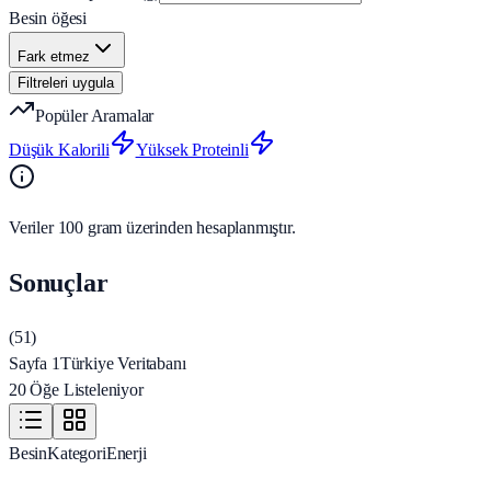
Besin öğesi
Fark etmez
Filtreleri uygula
Popüler Aramalar
Düşük Kalorili
Yüksek Proteinli
Veriler 100 gram üzerinden hesaplanmıştır.
Sonuçlar
(
51
)
Sayfa 1
Türkiye Veritabanı
20 Öğe Listeleniyor
Besin
Kategori
Enerji