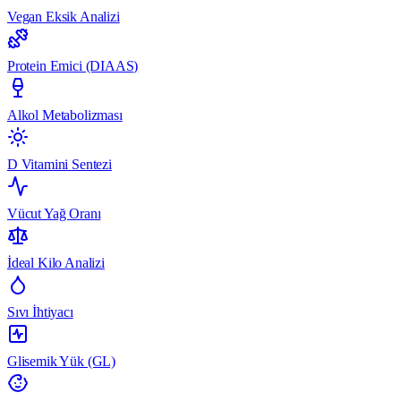
Vegan Eksik Analizi
Protein Emici (DIAAS)
Alkol Metabolizması
D Vitamini Sentezi
Vücut Yağ Oranı
İdeal Kilo Analizi
Sıvı İhtiyacı
Glisemik Yük (GL)