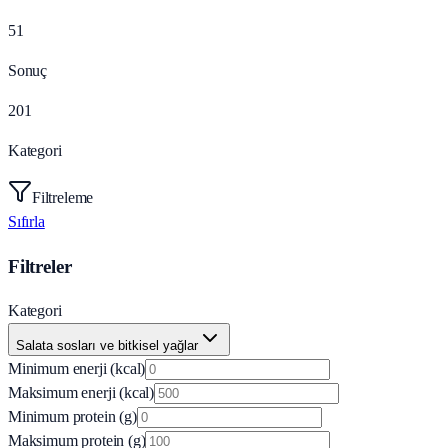
51
Sonuç
201
Kategori
Filtreleme
Sıfırla
Filtreler
Kategori
Salata sosları ve bitkisel yağlar
Minimum enerji (kcal)
Maksimum enerji (kcal)
Minimum protein (g)
Maksimum protein (g)