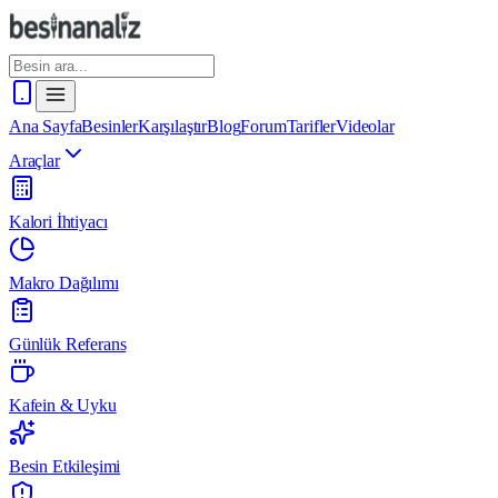
Ana Sayfa
Besinler
Karşılaştır
Blog
Forum
Tarifler
Videolar
Araçlar
Kalori İhtiyacı
Makro Dağılımı
Günlük Referans
Kafein & Uyku
Besin Etkileşimi