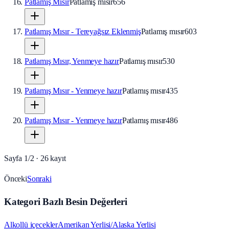
Patlamış Mısır
Patlamış mısır
656
Patlamış Mısır - Tereyağsız Eklenmiş
Patlamış mısır
603
Patlamış Mısır, Yenmeye hazır
Patlamış mısır
530
Patlamış Mısır - Yenmeye hazır
Patlamış mısır
435
Patlamış Mısır - Yenmeye hazır
Patlamış mısır
486
Sayfa
1
/
2
·
26
kayıt
Önceki
Sonraki
Kategori Bazlı Besin Değerleri
Alkollü içecekler
Amerikan Yerlisi/Alaska Yerlisi