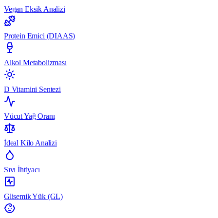
Vegan Eksik Analizi
Protein Emici (DIAAS)
Alkol Metabolizması
D Vitamini Sentezi
Vücut Yağ Oranı
İdeal Kilo Analizi
Sıvı İhtiyacı
Glisemik Yük (GL)