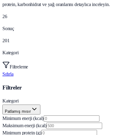
protein, karbonhidrat ve yağ oranlarını detaylıca inceleyin.
26
Sonuç
201
Kategori
Filtreleme
Sıfırla
Filtreler
Kategori
Patlamış mısır
Minimum enerji (kcal)
Maksimum enerji (kcal)
Minimum protein (g)