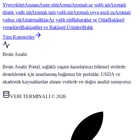
Yiyecekleri
Ananas
Anne sütü
Armut
Aromalı az yağlı süt
Aromalı
düşük yağlı süt
Aromalı tam yağlı süt
Aromalı veya gazlı su
Aromalı
yağsız süt
Atistirmaliklar
Az yağlı süt
Baharatlar ve Otlar
Baklagil
yemekleri
Baklagiller ve Baklagil Ürünleri
Balık
Tüm Kategoriler
Besin Analiz
Besin Analiz Portal, sağlıklı yaşam kararlarınızı bilimsel verilerle
desteklemek için tasarlanmış bağımsız bir portaldır. USDA ve
akademik kaynaklardan alınan verilerle en doğru analizi sunuyoruz.
VERİ TERMİNALİ © 2026