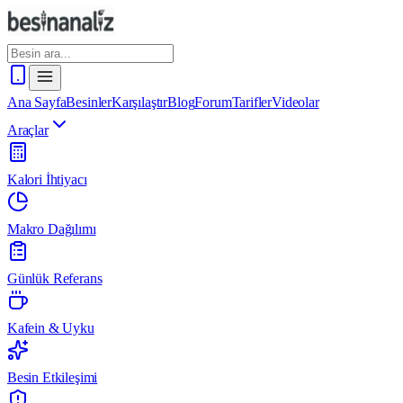
Ana Sayfa
Besinler
Karşılaştır
Blog
Forum
Tarifler
Videolar
Araçlar
Kalori İhtiyacı
Makro Dağılımı
Günlük Referans
Kafein & Uyku
Besin Etkileşimi