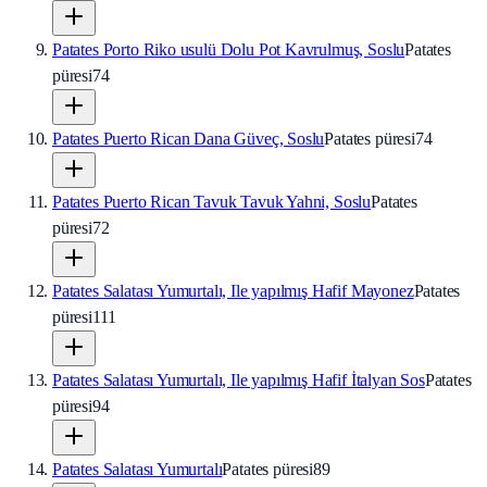
Patates Porto Riko usulü Dolu Pot Kavrulmuş, Soslu
Patates
püresi
74
Patates Puerto Rican Dana Güveç, Soslu
Patates püresi
74
Patates Puerto Rican Tavuk Tavuk Yahni, Soslu
Patates
püresi
72
Patates Salatası Yumurtalı, Ile yapılmış Hafif Mayonez
Patates
püresi
111
Patates Salatası Yumurtalı, Ile yapılmış Hafif İtalyan Sos
Patates
püresi
94
Patates Salatası Yumurtalı
Patates püresi
89