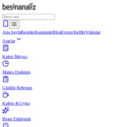
Ana Sayfa
Besinler
Karşılaştır
Blog
Forum
Tarifler
Videolar
Araçlar
Kalori İhtiyacı
Makro Dağılımı
Günlük Referans
Kafein & Uyku
Besin Etkileşimi