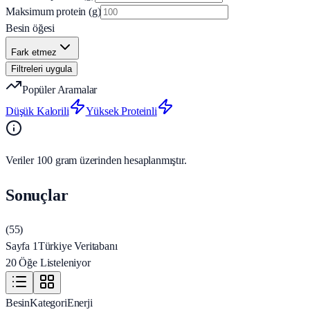
Maksimum protein (g)
Besin öğesi
Fark etmez
Filtreleri uygula
Popüler Aramalar
Düşük Kalorili
Yüksek Proteinli
Veriler 100 gram üzerinden hesaplanmıştır.
Sonuçlar
(
55
)
Sayfa 1
Türkiye Veritabanı
20 Öğe Listeleniyor
Besin
Kategori
Enerji