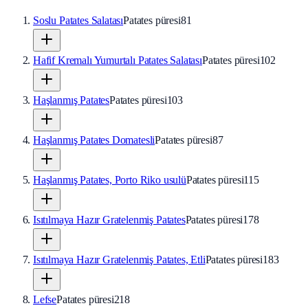
Soslu Patates Salatası
Patates püresi
81
Hafif Kremalı Yumurtalı Patates Salatası
Patates püresi
102
Haşlanmış Patates
Patates püresi
103
Haşlanmış Patates Domatesli
Patates püresi
87
Haşlanmış Patates, Porto Riko usulü
Patates püresi
115
Isıtılmaya Hazır Gratelenmiş Patates
Patates püresi
178
Isıtılmaya Hazır Gratelenmiş Patates, Etli
Patates püresi
183
Lefse
Patates püresi
218