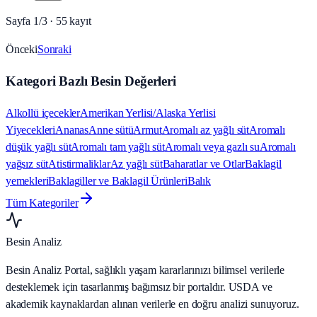
Sayfa
1
/
3
·
55
kayıt
Önceki
Sonraki
Kategori Bazlı Besin Değerleri
Alkollü içecekler
Amerikan Yerlisi/Alaska Yerlisi
Yiyecekleri
Ananas
Anne sütü
Armut
Aromalı az yağlı süt
Aromalı
düşük yağlı süt
Aromalı tam yağlı süt
Aromalı veya gazlı su
Aromalı
yağsız süt
Atistirmaliklar
Az yağlı süt
Baharatlar ve Otlar
Baklagil
yemekleri
Baklagiller ve Baklagil Ürünleri
Balık
Tüm Kategoriler
Besin Analiz
Besin Analiz Portal, sağlıklı yaşam kararlarınızı bilimsel verilerle
desteklemek için tasarlanmış bağımsız bir portaldır. USDA ve
akademik kaynaklardan alınan verilerle en doğru analizi sunuyoruz.