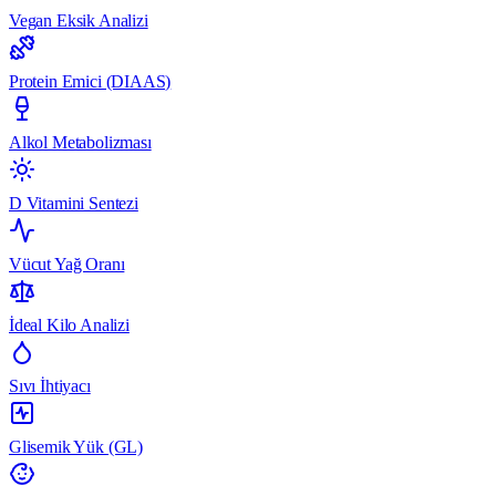
Vegan Eksik Analizi
Protein Emici (DIAAS)
Alkol Metabolizması
D Vitamini Sentezi
Vücut Yağ Oranı
İdeal Kilo Analizi
Sıvı İhtiyacı
Glisemik Yük (GL)