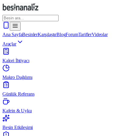
Ana Sayfa
Besinler
Karşılaştır
Blog
Forum
Tarifler
Videolar
Araçlar
Kalori İhtiyacı
Makro Dağılımı
Günlük Referans
Kafein & Uyku
Besin Etkileşimi