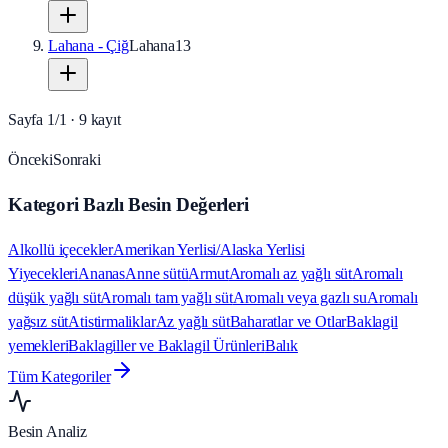
Lahana - Çiğ
Lahana
13
Sayfa
1
/
1
·
9
kayıt
Önceki
Sonraki
Kategori Bazlı Besin Değerleri
Alkollü içecekler
Amerikan Yerlisi/Alaska Yerlisi
Yiyecekleri
Ananas
Anne sütü
Armut
Aromalı az yağlı süt
Aromalı
düşük yağlı süt
Aromalı tam yağlı süt
Aromalı veya gazlı su
Aromalı
yağsız süt
Atistirmaliklar
Az yağlı süt
Baharatlar ve Otlar
Baklagil
yemekleri
Baklagiller ve Baklagil Ürünleri
Balık
Tüm Kategoriler
Besin Analiz