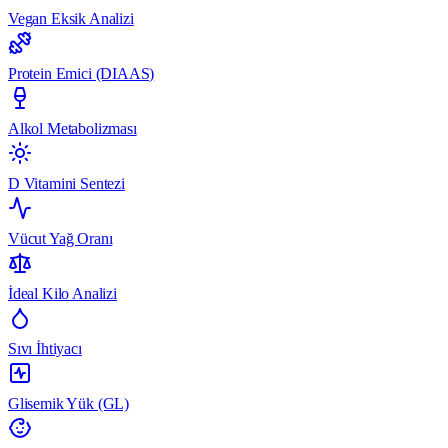
Vegan Eksik Analizi
Protein Emici (DIAAS)
Alkol Metabolizması
D Vitamini Sentezi
Vücut Yağ Oranı
İdeal Kilo Analizi
Sıvı İhtiyacı
Glisemik Yük (GL)