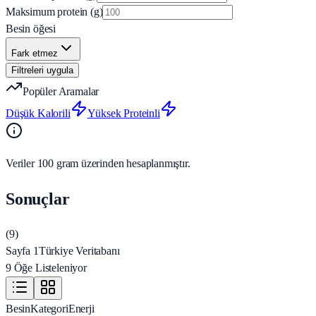
Maksimum protein (g)
Besin öğesi
Fark etmez
Filtreleri uygula
Popüler Aramalar
Düşük Kalorili
Yüksek Proteinli
Veriler 100 gram üzerinden hesaplanmıştır.
Sonuçlar
(
9
)
Sayfa 1
Türkiye Veritabanı
9 Öğe Listeleniyor
Besin
Kategori
Enerji