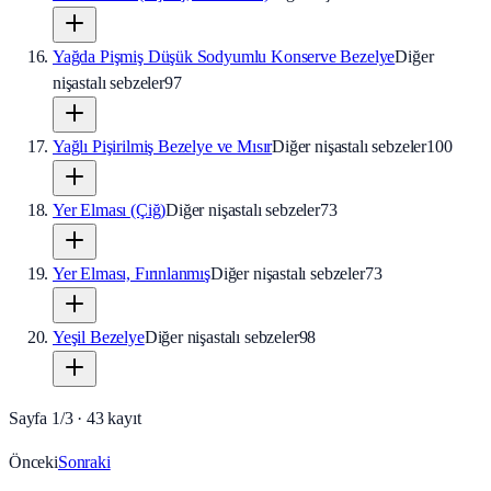
Yağda Pişmiş Düşük Sodyumlu Konserve Bezelye
Diğer
nişastalı sebzeler
97
Yağlı Pişirilmiş Bezelye ve Mısır
Diğer nişastalı sebzeler
100
Yer Elması (Çiğ)
Diğer nişastalı sebzeler
73
Yer Elması, Fırınlanmış
Diğer nişastalı sebzeler
73
Yeşil Bezelye
Diğer nişastalı sebzeler
98
Sayfa
1
/
3
·
43
kayıt
Önceki
Sonraki