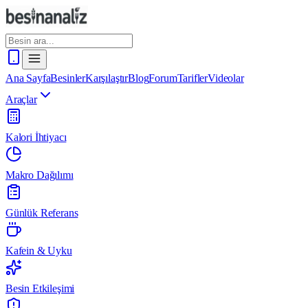
Ana Sayfa
Besinler
Karşılaştır
Blog
Forum
Tarifler
Videolar
Araçlar
Kalori İhtiyacı
Makro Dağılımı
Günlük Referans
Kafein & Uyku
Besin Etkileşimi