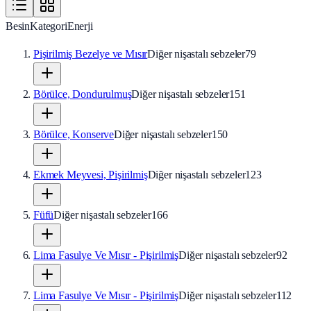
Besin
Kategori
Enerji
Pişirilmiş Bezelye ve Mısır
Diğer nişastalı sebzeler
79
Börülce, Dondurulmuş
Diğer nişastalı sebzeler
151
Börülce, Konserve
Diğer nişastalı sebzeler
150
Ekmek Meyvesi, Pişirilmiş
Diğer nişastalı sebzeler
123
Füfü
Diğer nişastalı sebzeler
166
Lima Fasulye Ve Mısır - Pişirilmiş
Diğer nişastalı sebzeler
92
Lima Fasulye Ve Mısır - Pişirilmiş
Diğer nişastalı sebzeler
112