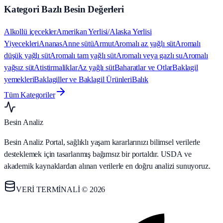
Kategori Bazlı Besin Değerleri
Alkollü içecekler
Amerikan Yerlisi/Alaska Yerlisi
Yiyecekleri
Ananas
Anne sütü
Armut
Aromalı az yağlı süt
Aromalı
düşük yağlı süt
Aromalı tam yağlı süt
Aromalı veya gazlı su
Aromalı
yağsız süt
Atistirmaliklar
Az yağlı süt
Baharatlar ve Otlar
Baklagil
yemekleri
Baklagiller ve Baklagil Ürünleri
Balık
Tüm Kategoriler
Besin Analiz
Besin Analiz Portal, sağlıklı yaşam kararlarınızı bilimsel verilerle
desteklemek için tasarlanmış bağımsız bir portaldır. USDA ve
akademik kaynaklardan alınan verilerle en doğru analizi sunuyoruz.
VERİ TERMİNALİ © 2026