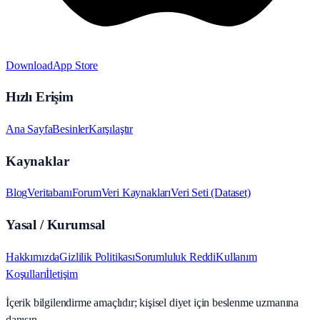
Download
App Store
Hızlı Erişim
Ana Sayfa
Besinler
Karşılaştır
Kaynaklar
Blog
Veritabanı
Forum
Veri Kaynakları
Veri Seti (Dataset)
Yasal / Kurumsal
Hakkımızda
Gizlilik Politikası
Sorumluluk Reddi
Kullanım
Koşulları
İletişim
İçerik bilgilendirme amaçlıdır; kişisel diyet için beslenme uzmanına
danışın.