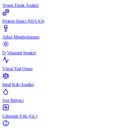
Vegan Eksik Analizi
Protein Emici (DIAAS)
Alkol Metabolizması
D Vitamini Sentezi
Vücut Yağ Oranı
İdeal Kilo Analizi
Sıvı İhtiyacı
Glisemik Yük (GL)