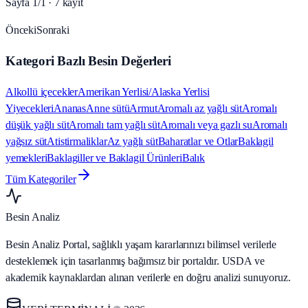
Sayfa
1
/
1
·
7
kayıt
Önceki
Sonraki
Kategori Bazlı Besin Değerleri
Alkollü içecekler
Amerikan Yerlisi/Alaska Yerlisi
Yiyecekleri
Ananas
Anne sütü
Armut
Aromalı az yağlı süt
Aromalı
düşük yağlı süt
Aromalı tam yağlı süt
Aromalı veya gazlı su
Aromalı
yağsız süt
Atistirmaliklar
Az yağlı süt
Baharatlar ve Otlar
Baklagil
yemekleri
Baklagiller ve Baklagil Ürünleri
Balık
Tüm Kategoriler
Besin Analiz
Besin Analiz Portal, sağlıklı yaşam kararlarınızı bilimsel verilerle
desteklemek için tasarlanmış bağımsız bir portaldır. USDA ve
akademik kaynaklardan alınan verilerle en doğru analizi sunuyoruz.