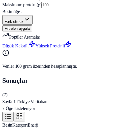
Maksimum protein (g)
Besin öğesi
Fark etmez
Filtreleri uygula
Popüler Aramalar
Düşük Kalorili
Yüksek Proteinli
Veriler 100 gram üzerinden hesaplanmıştır.
Sonuçlar
(
7
)
Sayfa 1
Türkiye Veritabanı
7 Öğe Listeleniyor
Besin
Kategori
Enerji