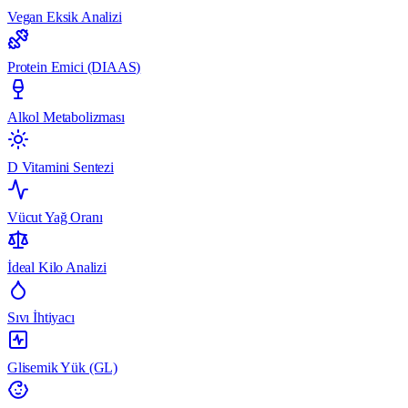
Vegan Eksik Analizi
Protein Emici (DIAAS)
Alkol Metabolizması
D Vitamini Sentezi
Vücut Yağ Oranı
İdeal Kilo Analizi
Sıvı İhtiyacı
Glisemik Yük (GL)