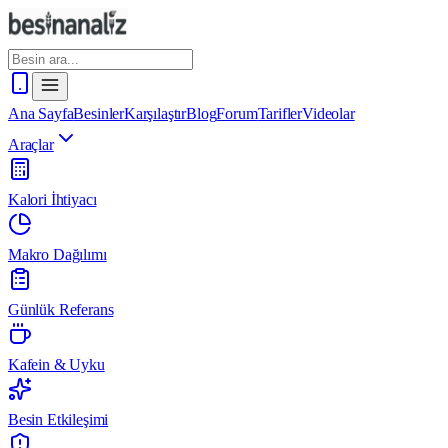
Ana Sayfa
Besinler
Karşılaştır
Blog
Forum
Tarifler
Videolar
Araçlar
Kalori İhtiyacı
Makro Dağılımı
Günlük Referans
Kafein & Uyku
Besin Etkileşimi