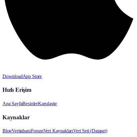
Download
App Store
Hızlı Erişim
Ana Sayfa
Besinler
Karşılaştır
Kaynaklar
Blog
Veritabanı
Forum
Veri Kaynakları
Veri Seti (Dataset)