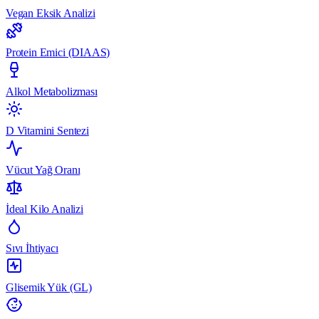
Vegan Eksik Analizi
Protein Emici (DIAAS)
Alkol Metabolizması
D Vitamini Sentezi
Vücut Yağ Oranı
İdeal Kilo Analizi
Sıvı İhtiyacı
Glisemik Yük (GL)