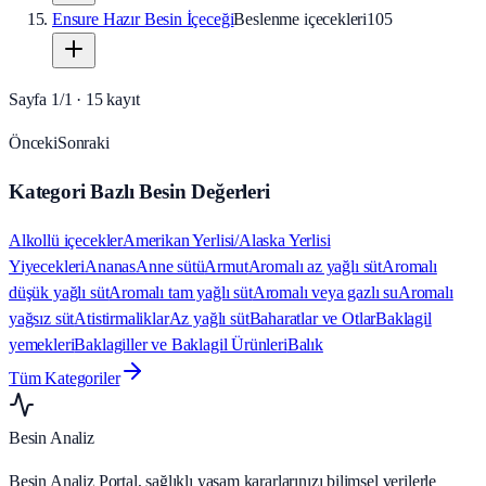
Ensure Hazır Besin İçeceği
Beslenme içecekleri
105
Sayfa
1
/
1
·
15
kayıt
Önceki
Sonraki
Kategori Bazlı Besin Değerleri
Alkollü içecekler
Amerikan Yerlisi/Alaska Yerlisi
Yiyecekleri
Ananas
Anne sütü
Armut
Aromalı az yağlı süt
Aromalı
düşük yağlı süt
Aromalı tam yağlı süt
Aromalı veya gazlı su
Aromalı
yağsız süt
Atistirmaliklar
Az yağlı süt
Baharatlar ve Otlar
Baklagil
yemekleri
Baklagiller ve Baklagil Ürünleri
Balık
Tüm Kategoriler
Besin Analiz
Besin Analiz Portal, sağlıklı yaşam kararlarınızı bilimsel verilerle