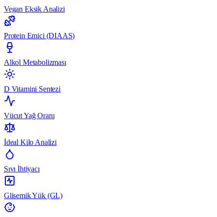
Vegan Eksik Analizi
Protein Emici (DIAAS)
Alkol Metabolizması
D Vitamini Sentezi
Vücut Yağ Oranı
İdeal Kilo Analizi
Sıvı İhtiyacı
Glisemik Yük (GL)