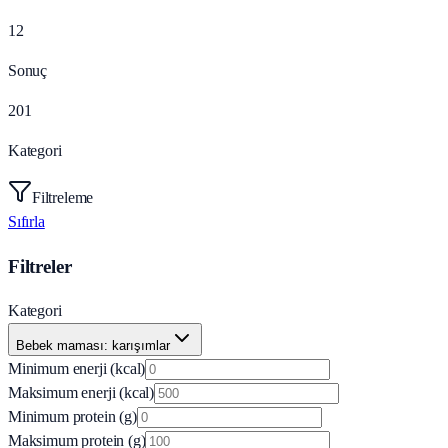
12
Sonuç
201
Kategori
Filtreleme
Sıfırla
Filtreler
Kategori
Bebek maması: karışımlar
Minimum enerji (kcal)
Maksimum enerji (kcal)
Minimum protein (g)
Maksimum protein (g)