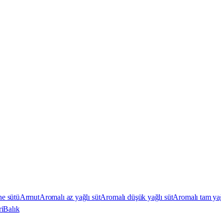
e sütü
Armut
Aromalı az yağlı süt
Aromalı düşük yağlı süt
Aromalı tam yağ
ri
Balık