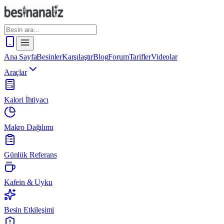
Ana Sayfa
Besinler
Karşılaştır
Blog
Forum
Tarifler
Videolar
Araçlar
Kalori İhtiyacı
Makro Dağılımı
Günlük Referans
Kafein & Uyku
Besin Etkileşimi