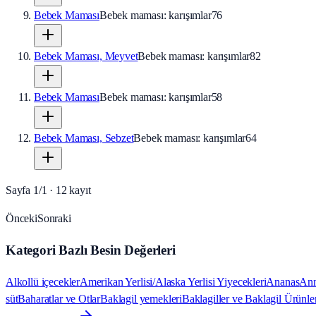
Bebek Maması
Bebek maması: karışımlar
76
Bebek Maması, Meyvet
Bebek maması: karışımlar
82
Bebek Maması
Bebek maması: karışımlar
58
Bebek Maması, Sebzet
Bebek maması: karışımlar
64
Sayfa
1
/
1
·
12
kayıt
Önceki
Sonraki
Kategori Bazlı Besin Değerleri
Alkollü içecekler
Amerikan Yerlisi/Alaska Yerlisi Yiyecekleri
Ananas
Ann
süt
Baharatlar ve Otlar
Baklagil yemekleri
Baklagiller ve Baklagil Ürünle