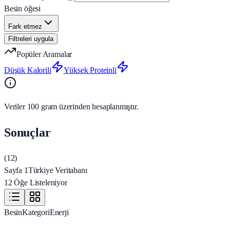
Besin öğesi
Fark etmez
Filtreleri uygula
Popüler Aramalar
Düşük Kalorili
Yüksek Proteinli
Veriler 100 gram üzerinden hesaplanmıştır.
Sonuçlar
(
12
)
Sayfa 1
Türkiye Veritabanı
12 Öğe Listeleniyor
Besin
Kategori
Enerji