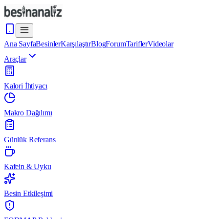
Ana Sayfa
Besinler
Karşılaştır
Blog
Forum
Tarifler
Videolar
Araçlar
Kalori İhtiyacı
Makro Dağılımı
Günlük Referans
Kafein & Uyku
Besin Etkileşimi