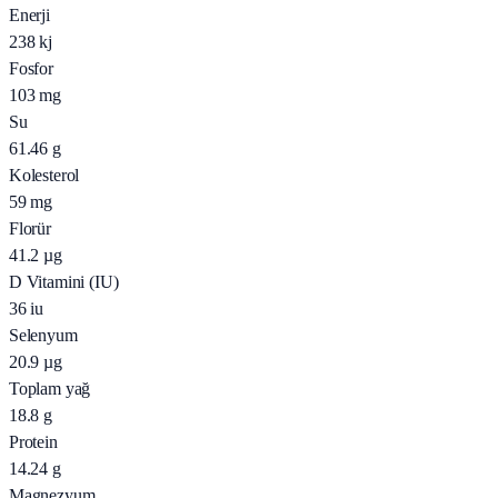
Enerji
238
kj
Fosfor
103
mg
Su
61.46
g
Kolesterol
59
mg
Florür
41.2
µg
D Vitamini (IU)
36
iu
Selenyum
20.9
µg
Toplam yağ
18.8
g
Protein
14.24
g
Magnezyum