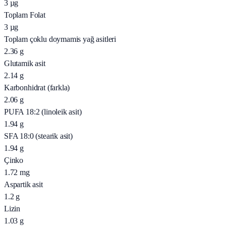
3
µg
Toplam Folat
3
µg
Toplam çoklu doymamis yağ asitleri
2.36
g
Glutamik asit
2.14
g
Karbonhidrat (farkla)
2.06
g
PUFA 18:2 (linoleik asit)
1.94
g
SFA 18:0 (stearik asit)
1.94
g
Çinko
1.72
mg
Aspartik asit
1.2
g
Lizin
1.03
g