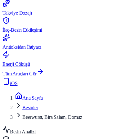
Takviye Dozajı
İlaç-Besin Etkileşimi
Antioksidan İhtiyacı
Enerji Çöküşü
Tüm Araçları Gör
iOS
Ana Sayfa
Besinler
Beerwurst, Bira Salam, Domuz
Besin Analizi