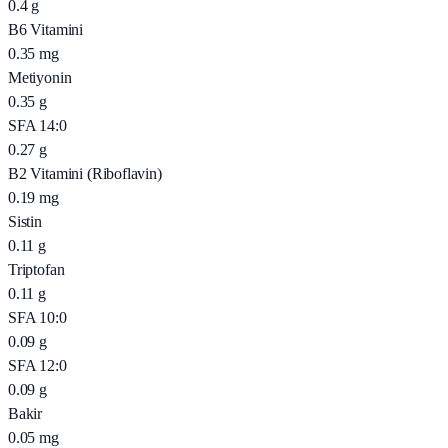
0.4
g
B6 Vitamini
0.35
mg
Metiyonin
0.35
g
SFA 14:0
0.27
g
B2 Vitamini (Riboflavin)
0.19
mg
Sistin
0.11
g
Triptofan
0.11
g
SFA 10:0
0.09
g
SFA 12:0
0.09
g
Bakir
0.05
mg