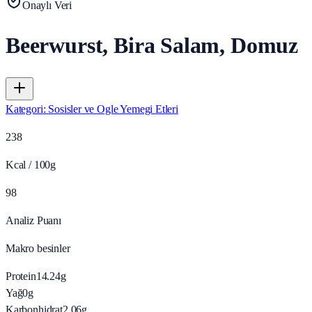
Onaylı Veri
Beerwurst, Bira Salam, Domuz
Kategori
:
Sosisler ve Ogle Yemegi Etleri
238
Kcal / 100g
98
Analiz Puanı
Makro besinler
Protein
14.24
g
Yağ
0
g
Karbonhidrat
2.06
g