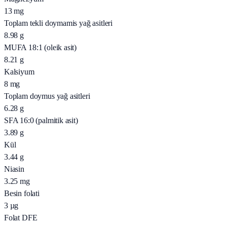
13
mg
Toplam tekli doymamis yağ asitleri
8.98
g
MUFA 18:1 (oleik asit)
8.21
g
Kalsiyum
8
mg
Toplam doymus yağ asitleri
6.28
g
SFA 16:0 (palmitik asit)
3.89
g
Kül
3.44
g
Niasin
3.25
mg
Besin folati
3
µg
Folat DFE