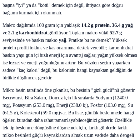
başına "iyi" ya da "kötü" demek için değil, ihtiyaca göre doğru
bağlamı kurmak için okunmalı.
Makro dağılımda 100 gram için yaklaşık
14.2
g protein
,
36.4
g yağ
ve
2.1
g karbonhidrat
görülüyor. Toplam makro yükü
52.7
g
seviyesinde ve baskın makro
yağ
. Pratikte bu ne demek? Yüksek
protein profili tokluk ve kas onarımına destek verebilir; karbonhidrat
baskın yapı gün içi hızlı enerji için avantaj sağlar; yağın yüksek olması
ise lezzet ve enerji yoğunluğunu artırır. Bu yüzden seçim yaparken
sadece "kaç kalori" değil, bu kalorinin hangi kaynaktan geldiğini de
birlikte düşünmek gerekir.
Mikro besin tarafında öne çıkanlar, bu besinin "gizli gücü"nü gösterir.
Beerwurst, Bira Salam, Domuz
için ilk sıralarda
Sodyum (1240.0
mg), Potasyum (253.0 mg), Enerji (238.0 kj), Fosfor (103.0 mg), Su
(61.5 g), Kolesterol (59.0 mg)
var. Bu liste, günlük beslenmede hangi
öğeleri buradan daha rahat tamamlayabileceğinizi gösterir. Özellikle
tek tip beslenme döngüsüne düşmemek için, farklı günlerde farklı
mikro besinleri güçlü kaynaklardan almak uzun vadede daha dengeli