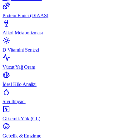
Protein Emici (DIAAS)
Alkol Metabolizması
D Vitamini Sentezi
Vücut Yağ Oranı
İdeal Kilo Analizi
Sıvı İhtiyacı
Glisemik Yük (GL)
Gebelik & Emzirme