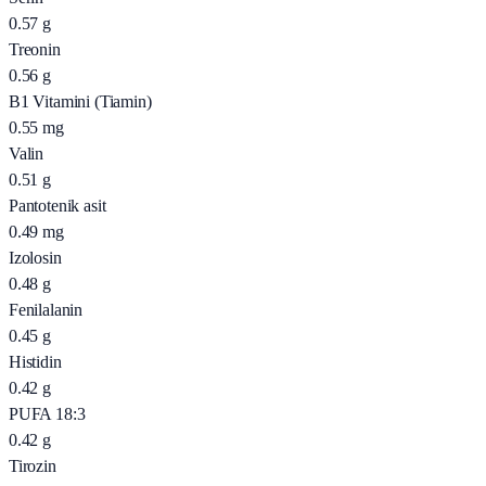
0.57
g
Treonin
0.56
g
B1 Vitamini (Tiamin)
0.55
mg
Valin
0.51
g
Pantotenik asit
0.49
mg
Izolosin
0.48
g
Fenilalanin
0.45
g
Histidin
0.42
g
PUFA 18:3
0.42
g
Tirozin