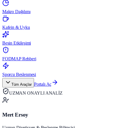
Makro Dağılımı
Kafein & Uyku
Besin Etkileşimi
FODMAP Rehberi
Sporcu Beslenmesi
Portalı Aç
Tüm Araçlar
UZMAN ONAYLI ANALİZ
Mert Ersoy
Uzman Diyetisyen & Beslenme Bilimcisi