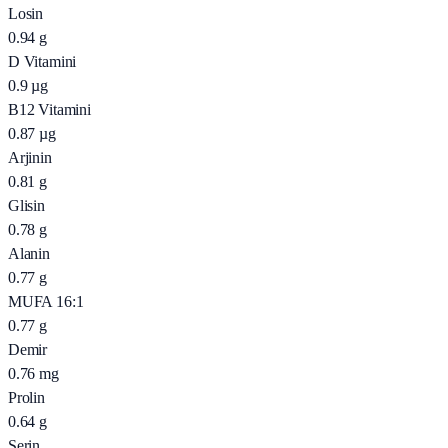
Losin
0.94
g
D Vitamini
0.9
µg
B12 Vitamini
0.87
µg
Arjinin
0.81
g
Glisin
0.78
g
Alanin
0.77
g
MUFA 16:1
0.77
g
Demir
0.76
mg
Prolin
0.64
g
Serin