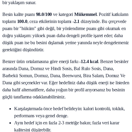
bir yaklaşım sunar.
Besin kalite puanı
98.0
/100
ve kategori
Mükemmel
. Pozitif katkıların
toplamı
100.0
, ceza etkilerinin toplamı
-2.1
düzeyinde. Bu çerçevede
puanı bir "hüküm" gibi değil, bir yönlendirme puanı gibi okumak en
doğru yaklaşım: yüksek puan daha dengeli profile işaret eder; daha
düşük puan ise bu besini dışlamak yerine yanında neyle dengelemeniz
gerektiğini düşündürür.
Benzer ürün ortalamasına göre enerji farkı
-12.4 kcal
. Benzer besinler
arasında
Dana, Domuz ve Hindi Sosis, Bal Rulo Sosis, Dana,
Barbekü Somun, Domuz, Dana, Beerwurst, Bira Salam, Domuz Ve
Dana
gibi seçenekler var. Eğer hedefiniz daha düşük enerji ise listeden
daha hafif alternatiflere, daha yoğun bir profil arıyorsanız bu besinin
güçlü taraflarına odaklanabilirsiniz.
Karşılaştırmada önce hedef belirleyin: kalori kontrolü, tokluk,
performans veya genel denge.
Aynı hedef için en fazla 2-3 metriğe bakın; fazla veri karar
kalitesini düşürebilir.