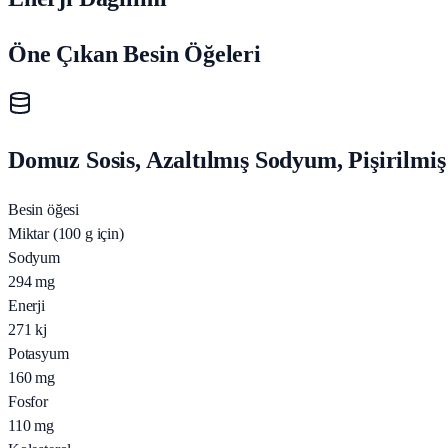
Öne Çıkan Besin Öğeleri
Domuz Sosis, Azaltılmış Sodyum, Pişirilmiş
Besin öğesi
Miktar (100 g için)
Sodyum
294
mg
Enerji
271
kj
Potasyum
160
mg
Fosfor
110
mg