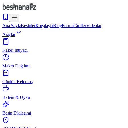
Ana Sayfa
Besinler
Karşılaştır
Blog
Forum
Tarifler
Videolar
Araçlar
Kalori İhtiyacı
Makro Dağılımı
Günlük Referans
Kafein & Uyku
Besin Etkileşimi