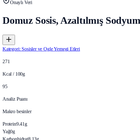
Onaylı Veri
Domuz Sosis, Azaltılmış Sodyum,
Kategori
:
Sosisler ve Ogle Yemegi Etleri
271
Kcal / 100g
95
Analiz Puanı
Makro besinler
Protein
9.41
g
Yağ
0
g
Karbonhidrat
8.13
g