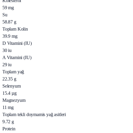
Kolesterol
59
mg
Su
58.87
g
Toplam Kolin
39.9
mg
D Vitamini (IU)
30
iu
A Vitamini (IU)
29
iu
Toplam yağ
22.35
g
Selenyum
15.4
µg
Magnezyum
11
mg
Toplam tekli doymamis yağ asitleri
9.72
g
Protein