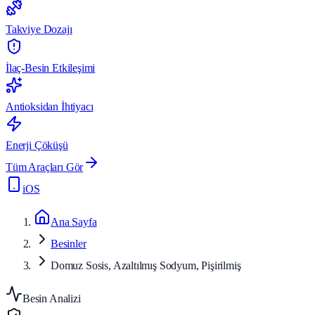
Takviye Dozajı
İlaç-Besin Etkileşimi
Antioksidan İhtiyacı
Enerji Çöküşü
Tüm Araçları Gör
iOS
Ana Sayfa
Besinler
Domuz Sosis, Azaltılmış Sodyum, Pişirilmiş
Besin Analizi