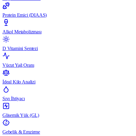
Protein Emici (DIAAS)
Alkol Metabolizması
D Vitamini Sentezi
Vücut Yağ Oranı
İdeal Kilo Analizi
Sıvı İhtiyacı
Glisemik Yük (GL)
Gebelik & Emzirme