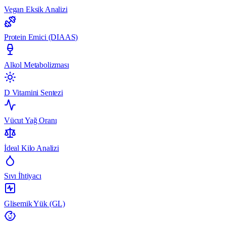
Vegan Eksik Analizi
Protein Emici (DIAAS)
Alkol Metabolizması
D Vitamini Sentezi
Vücut Yağ Oranı
İdeal Kilo Analizi
Sıvı İhtiyacı
Glisemik Yük (GL)