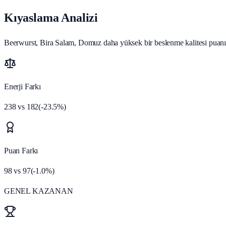
Kıyaslama Analizi
Beerwurst, Bira Salam, Domuz daha yüksek bir beslenme kalitesi puanına 
Enerji Farkı
238
vs
182
(
-23.5
%)
Puan Farkı
98
vs
97
(
-1.0
%)
GENEL KAZANAN