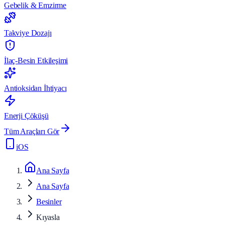
Gebelik & Emzirme
Takviye Dozajı
İlaç-Besin Etkileşimi
Antioksidan İhtiyacı
Enerji Çöküşü
Tüm Araçları Gör
iOS
Ana Sayfa
Ana Sayfa
Besinler
Kıyasla