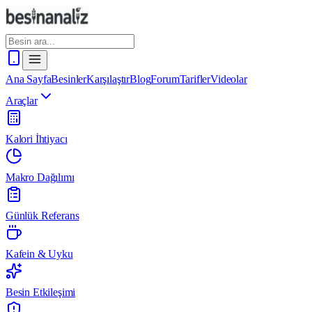
Ana Sayfa
Besinler
Karşılaştır
Blog
Forum
Tarifler
Videolar
Araçlar
Kalori İhtiyacı
Makro Dağılımı
Günlük Referans
Kafein & Uyku
Besin Etkileşimi