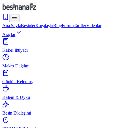
Ana Sayfa
Besinler
Karşılaştır
Blog
Forum
Tarifler
Videolar
Araçlar
Kalori İhtiyacı
Makro Dağılımı
Günlük Referans
Kafein & Uyku
Besin Etkileşimi