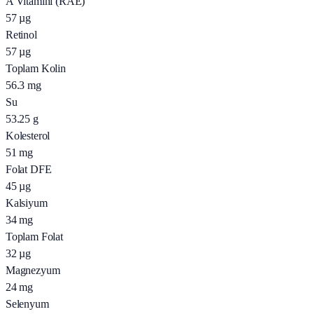
A Vitamini (RAE)
57
µg
Retinol
57
µg
Toplam Kolin
56.3
mg
Su
53.25
g
Kolesterol
51
mg
Folat DFE
45
µg
Kalsiyum
34
mg
Toplam Folat
32
µg
Magnezyum
24
mg
Selenyum