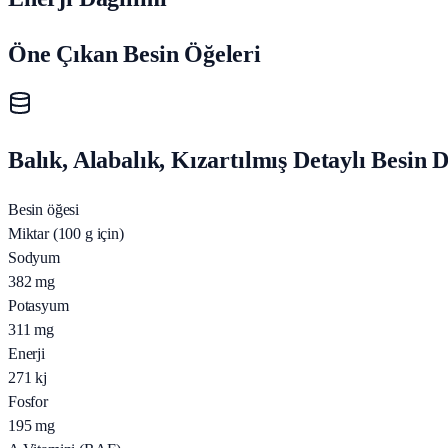
Öne Çıkan Besin Öğeleri
Balık, Alabalık, Kızartılmış Detaylı Besin 
Besin öğesi
Miktar (100 g için)
Sodyum
382
mg
Potasyum
311
mg
Enerji
271
kj
Fosfor
195
mg