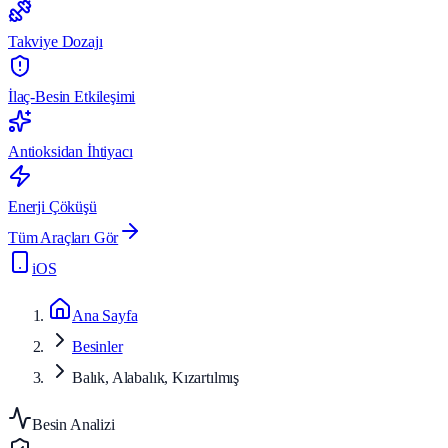
Takviye Dozajı
İlaç-Besin Etkileşimi
Antioksidan İhtiyacı
Enerji Çöküşü
Tüm Araçları Gör
iOS
Ana Sayfa
Besinler
Balık, Alabalık, Kızartılmış
Besin Analizi