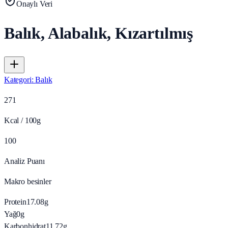
Onaylı Veri
Balık, Alabalık, Kızartılmış
Kategori
:
Balık
271
Kcal / 100g
100
Analiz Puanı
Makro besinler
Protein
17.08
g
Yağ
0
g
Karbonhidrat
11.72
g