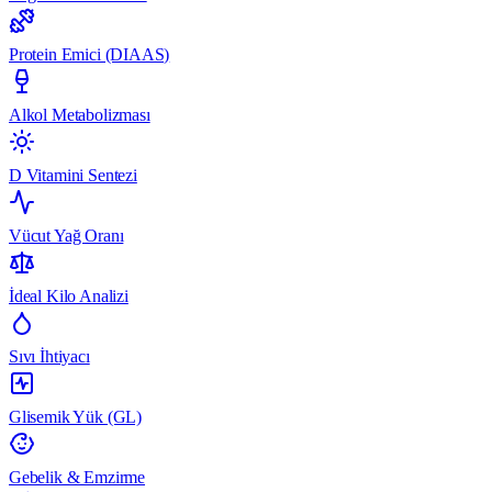
Protein Emici (DIAAS)
Alkol Metabolizması
D Vitamini Sentezi
Vücut Yağ Oranı
İdeal Kilo Analizi
Sıvı İhtiyacı
Glisemik Yük (GL)
Gebelik & Emzirme