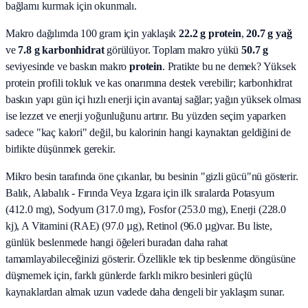
bağlamı kurmak için okunmalı.
Makro dağılımda 100 gram için yaklaşık
22.2
g protein
,
20.7
g yağ
ve
7.8
g karbonhidrat
görülüyor. Toplam makro yükü
50.7
g
seviyesinde ve baskın makro
protein
. Pratikte bu ne demek? Yüksek
protein profili tokluk ve kas onarımına destek verebilir; karbonhidrat
baskın yapı gün içi hızlı enerji için avantaj sağlar; yağın yüksek olması
ise lezzet ve enerji yoğunluğunu artırır. Bu yüzden seçim yaparken
sadece "kaç kalori" değil, bu kalorinin hangi kaynaktan geldiğini de
birlikte düşünmek gerekir.
Mikro besin tarafında öne çıkanlar, bu besinin "gizli gücü"nü gösterir.
Balık, Alabalık - Fırında Veya Izgara
için ilk sıralarda
Potasyum
(412.0 mg), Sodyum (317.0 mg), Fosfor (253.0 mg), Enerji (228.0
kj), A Vitamini (RAE) (97.0 µg), Retinol (96.0 µg)
var. Bu liste,
günlük beslenmede hangi öğeleri buradan daha rahat
tamamlayabileceğinizi gösterir. Özellikle tek tip beslenme döngüsüne
düşmemek için, farklı günlerde farklı mikro besinleri güçlü
kaynaklardan almak uzun vadede daha dengeli bir yaklaşım sunar.