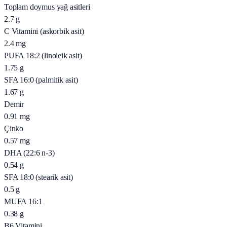
Toplam doymus yağ asitleri
2.7
g
C Vitamini (askorbik asit)
2.4
mg
PUFA 18:2 (linoleik asit)
1.75
g
SFA 16:0 (palmitik asit)
1.67
g
Demir
0.91
mg
Çinko
0.57
mg
DHA (22:6 n-3)
0.54
g
SFA 18:0 (stearik asit)
0.5
g
MUFA 16:1
0.38
g
B6 Vitamini