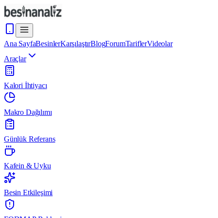
Ana Sayfa
Besinler
Karşılaştır
Blog
Forum
Tarifler
Videolar
Araçlar
Kalori İhtiyacı
Makro Dağılımı
Günlük Referans
Kafein & Uyku
Besin Etkileşimi