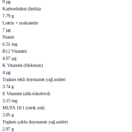
9
µg
Karbonhidrat (farkla)
7.79
g
Lutein + zeaksantin
7
µg
Niasin
6.51
mg
B12 Vitamini
4.07
µg
K Vitamini (filokinon)
4
µg
Toplam tekli doymamis yağ asitleri
3.74
g
E Vitamini (alfa-tokoferol)
3.15
mg
MUFA 18:1 (oleik asit)
3.05
g
Toplam çoklu doymamis yağ asitleri
2.97
g