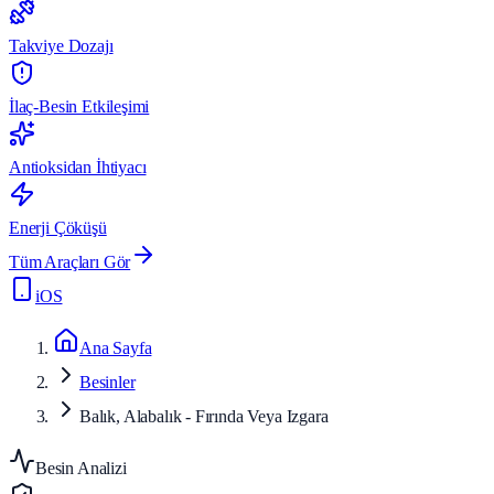
Takviye Dozajı
İlaç-Besin Etkileşimi
Antioksidan İhtiyacı
Enerji Çöküşü
Tüm Araçları Gör
iOS
Ana Sayfa
Besinler
Balık, Alabalık - Fırında Veya Izgara
Besin Analizi