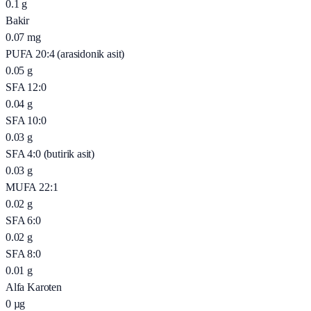
0.1
g
Bakir
0.07
mg
PUFA 20:4 (arasidonik asit)
0.05
g
SFA 12:0
0.04
g
SFA 10:0
0.03
g
SFA 4:0 (butirik asit)
0.03
g
MUFA 22:1
0.02
g
SFA 6:0
0.02
g
SFA 8:0
0.01
g
Alfa Karoten
0
µg