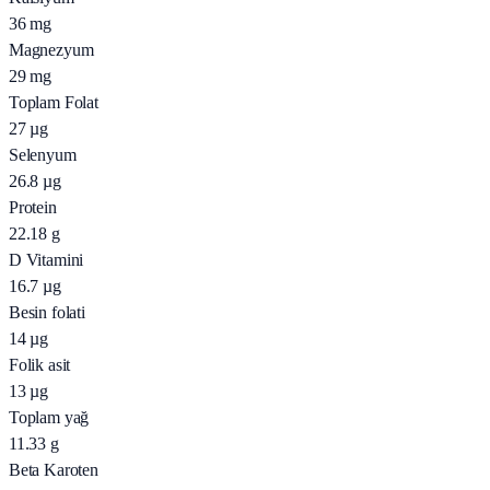
36
mg
Magnezyum
29
mg
Toplam Folat
27
µg
Selenyum
26.8
µg
Protein
22.18
g
D Vitamini
16.7
µg
Besin folati
14
µg
Folik asit
13
µg
Toplam yağ
11.33
g
Beta Karoten