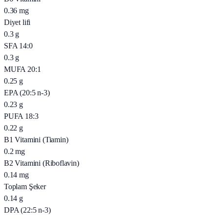
0.36
mg
Diyet lifi
0.3
g
SFA 14:0
0.3
g
MUFA 20:1
0.25
g
EPA (20:5 n-3)
0.23
g
PUFA 18:3
0.22
g
B1 Vitamini (Tiamin)
0.2
mg
B2 Vitamini (Riboflavin)
0.14
mg
Toplam Şeker
0.14
g
DPA (22:5 n-3)