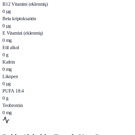
B12 Vitamini (eklenmiş)
0
µg
Beta kriptoksantin
0
µg
E Vitamini (eklenmiş)
0
mg
Etil alkol
0
g
Kafein
0
mg
Likopen
0
µg
PUFA 18:4
0
g
Teobromin
0
mg