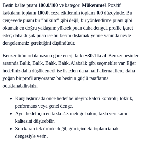
Besin kalite puanı
100.0
/100
ve kategori
Mükemmel
. Pozitif
katkıların toplamı
100.0
, ceza etkilerinin toplamı
0.0
düzeyinde. Bu
çerçevede puanı bir "hüküm" gibi değil, bir yönlendirme puanı gibi
okumak en doğru yaklaşım: yüksek puan daha dengeli profile işaret
eder; daha düşük puan ise bu besini dışlamak yerine yanında neyle
dengelemeniz gerektiğini düşündürür.
Benzer ürün ortalamasına göre enerji farkı
+30.1 kcal
. Benzer besinler
arasında
Balık, Balık, Balık, Balık, Alabalık
gibi seçenekler var. Eğer
hedefiniz daha düşük enerji ise listeden daha hafif alternatiflere, daha
yoğun bir profil arıyorsanız bu besinin güçlü taraflarına
odaklanabilirsiniz.
Karşılaştırmada önce hedef belirleyin: kalori kontrolü, tokluk,
performans veya genel denge.
Aynı hedef için en fazla 2-3 metriğe bakın; fazla veri karar
kalitesini düşürebilir.
Son kararı tek ürünle değil, gün içindeki toplam tabak
dengesiyle verin.