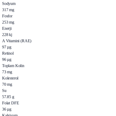
Sodyum
317
mg
Fosfor
253
mg
Enerji
228
kj
A Vitamini (RAE)
97
µg
Retinol
96
µg
Toplam Kolin
73
mg
Kolesterol
70
mg
Su
57.85
g
Folat DFE
36
µg
Kalsiyum