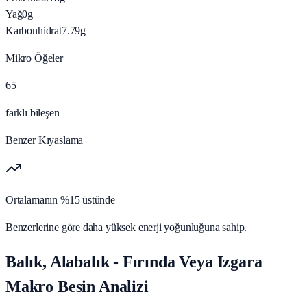
Yağ
0
g
Karbonhidrat
7.79
g
Mikro Öğeler
65
farklı bileşen
Benzer Kıyaslama
Ortalamanın %15 üstünde
Benzerlerine göre daha yüksek enerji yoğunluğuna sahip.
Balık, Alabalık - Fırında Veya Izgara
Makro Besin Analizi